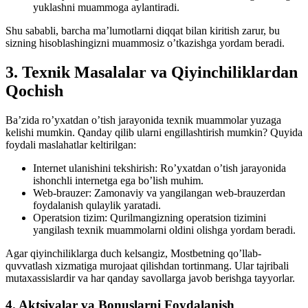
yuklashni muammoga aylantiradi.
Shu sababli, barcha ma’lumotlarni diqqat bilan kiritish zarur, bu
sizning hisoblashingizni muammosiz o’tkazishga yordam beradi.
3. Texnik Masalalar va Qiyinchiliklardan
Qochish
Ba’zida ro’yxatdan o’tish jarayonida texnik muammolar yuzaga
kelishi mumkin. Qanday qilib ularni engillashtirish mumkin? Quyida
foydali maslahatlar keltirilgan:
Internet ulanishini tekshirish: Ro’yxatdan o’tish jarayonida
ishonchli internetga ega bo’lish muhim.
Web-brauzer: Zamonaviy va yangilangan web-brauzerdan
foydalanish qulaylik yaratadi.
Operatsion tizim: Qurilmangizning operatsion tizimini
yangilash texnik muammolarni oldini olishga yordam beradi.
Agar qiyinchiliklarga duch kelsangiz, Mostbetning qo’llab-
quvvatlash xizmatiga murojaat qilishdan tortinmang. Ular tajribali
mutaxassislardir va har qanday savollarga javob berishga tayyorlar.
4. Aktsiyalar va Bonuslarni Foydalanish