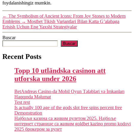
foydalanishingiz mumkin.
←
The Symbolism of Ancient Icons: From Joy Stones to Modern
Emblems
→
Mostbet Tikish Variantlari Bilan Katta G’alabaga
Erişish Uchun Eng Yaxshi Strategiyalar
Buscar
Buscar
Recent Posts
Topp 10 utländska casinon att
utforska under 2026
BetAndreas Casino-da Mobil Oyun Tələbləri və İmkanları
Haqqında Məlumat
Test rest
Is actually 100 age of the gods slot free spins percent free
Demonstration
Најбољи казина са живим рулетом 2025. Најбоље
интернет странице са живим goldbet kazino promo kodovi
2025 брокером за рулет