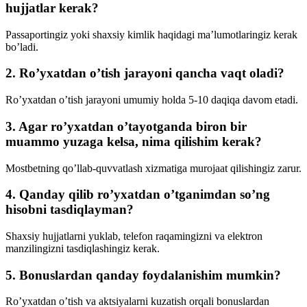
hujjatlar kerak?
Passaportingiz yoki shaxsiy kimlik haqidagi ma’lumotlaringiz kerak
bo’ladi.
2. Ro’yxatdan o’tish jarayoni qancha vaqt oladi?
Ro’yxatdan o’tish jarayoni umumiy holda 5-10 daqiqa davom etadi.
3. Agar ro’yxatdan o’tayotganda biron bir
muammo yuzaga kelsa, nima qilishim kerak?
Mostbetning qo’llab-quvvatlash xizmatiga murojaat qilishingiz zarur.
4. Qanday qilib ro’yxatdan o’tganimdan so’ng
hisobni tasdiqlayman?
Shaxsiy hujjatlarni yuklab, telefon raqamingizni va elektron
manzilingizni tasdiqlashingiz kerak.
5. Bonuslardan qanday foydalanishim mumkin?
Ro’yxatdan o’tish va aktsiyalarni kuzatish orqali bonuslardan