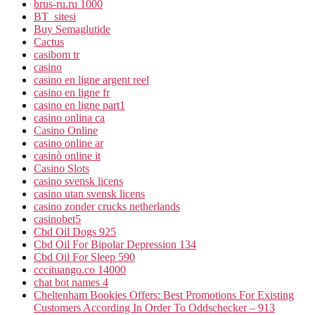
brus-ru.ru 1000
BT_sitesi
Buy Semaglutide
Cactus
casibom tr
casino
casino en ligne argent reel
casino en ligne fr
casino en ligne part1
casino onlina ca
Casino Online
casino online ar
casinò online it
Casino Slots
casino svensk licens
casino utan svensk licens
casino zonder crucks netherlands
casinobet5
Cbd Oil Dogs 925
Cbd Oil For Bipolar Depression 134
Cbd Oil For Sleep 590
cccituango.co 14000
chat bot names 4
Cheltenham Bookies Offers: Best Promotions For Existing
Customers According In Order To Oddschecker – 913