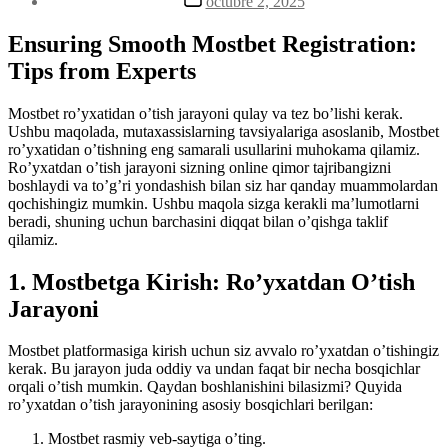
octubre 2, 2025
la
de
entrada
la
Ensuring Smooth Mostbet Registration:
entrada
Tips from Experts
Mostbet ro’yxatidan o’tish jarayoni qulay va tez bo’lishi kerak.
Ushbu maqolada, mutaxassislarning tavsiyalariga asoslanib, Mostbet
ro’yxatidan o’tishning eng samarali usullarini muhokama qilamiz.
Ro’yxatdan o’tish jarayoni sizning online qimor tajribangizni
boshlaydi va to’g’ri yondashish bilan siz har qanday muammolardan
qochishingiz mumkin. Ushbu maqola sizga kerakli ma’lumotlarni
beradi, shuning uchun barchasini diqqat bilan o’qishga taklif
qilamiz.
1. Mostbetga Kirish: Ro’yxatdan O’tish
Jarayoni
Mostbet platformasiga kirish uchun siz avvalo ro’yxatdan o’tishingiz
kerak. Bu jarayon juda oddiy va undan faqat bir necha bosqichlar
orqali o’tish mumkin. Qaydan boshlanishini bilasizmi? Quyida
ro’yxatdan o’tish jarayonining asosiy bosqichlari berilgan:
Mostbet rasmiy veb-saytiga o’ting.