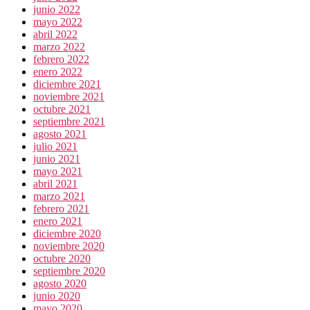
junio 2022
mayo 2022
abril 2022
marzo 2022
febrero 2022
enero 2022
diciembre 2021
noviembre 2021
octubre 2021
septiembre 2021
agosto 2021
julio 2021
junio 2021
mayo 2021
abril 2021
marzo 2021
febrero 2021
enero 2021
diciembre 2020
noviembre 2020
octubre 2020
septiembre 2020
agosto 2020
junio 2020
mayo 2020