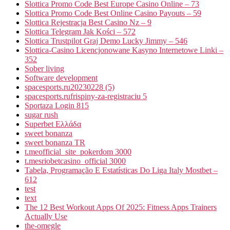
Slottica Promo Code Best Europe Casino Online – 73
Slottica Promo Code Best Online Casino Payouts – 59
Slottica Rejestracja Best Casino Nz – 9
Slottica Telegram Jak Kości – 572
Slottica Trustpilot Graj Demo Lucky Jimmy – 546
Slottica-Casino Licencjonowane Kasyno Internetowe Linki –
352
Sober living
Software development
spacesports.ru20230228 (5)
spacesports.rufrispiny-za-registraciu 5
Sportaza Login 815
sugar rush
Superbet Ελλάδα
sweet bonanza
sweet bonanza TR
t.meofficial_site_pokerdom 3000
t.mesriobetcasino_official 3000
Tabela, Programação E Estatísticas Do Liga Italy Mostbet –
612
test
text
The 12 Best Workout Apps Of 2025: Fitness Apps Trainers
Actually Use
the-omegle