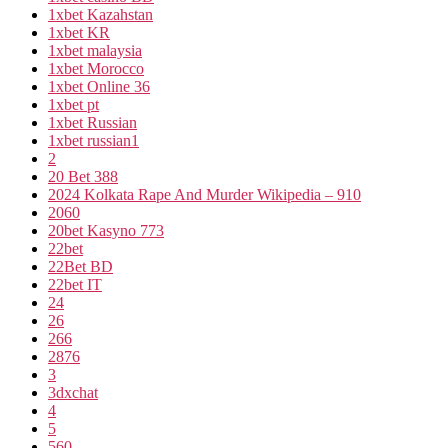
1xbet Kazahstan
1xbet KR
1xbet malaysia
1xbet Morocco
1xbet Online 36
1xbet pt
1xbet Russian
1xbet russian1
2
20 Bet 388
2024 Kolkata Rape And Murder Wikipedia – 910
2060
20bet Kasyno 773
22bet
22Bet BD
22bet IT
24
26
266
2876
3
3dxchat
4
5
560