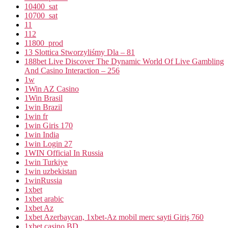
10400_sat
10700_sat
11
112
11800_prod
13 Slottica Stworzyliśmy Dla – 81
188bet Live Discover The Dynamic World Of Live Gambling
And Casino Interaction – 256
1w
1Win AZ Casino
1Win Brasil
1win Brazil
1win fr
1win Giris 170
1win India
1win Login 27
1WIN Official In Russia
1win Turkiye
1win uzbekistan
1winRussia
1xbet
1xbet arabic
1xbet Az
1xbet Azerbaycan, 1xbet-Az mobil merc sayti Giriş 760
1xbet casino BD