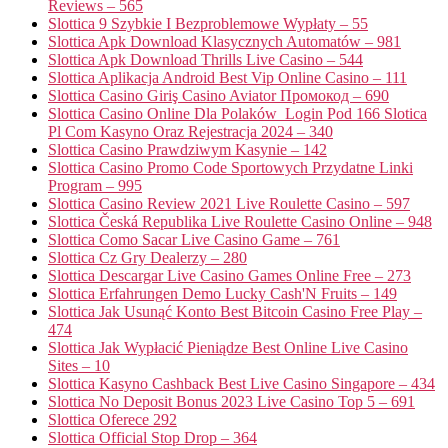
Reviews – 565
Slottica 9 Szybkie I Bezproblemowe Wypłaty – 55
Slottica Apk Download Klasycznych Automatów – 981
Slottica Apk Download Thrills Live Casino – 544
Slottica Aplikacja Android Best Vip Online Casino – 111
Slottica Casino Giriş Casino Aviator Промокод – 690
Slottica Casino Online Dla Polaków ️ Login Pod 166 Slotica
Pl Com Kasyno Oraz Rejestracja 2024 – 340
Slottica Casino Prawdziwym Kasynie – 142
Slottica Casino Promo Code Sportowych Przydatne Linki
Program – 995
Slottica Casino Review 2021 Live Roulette Casino – 597
Slottica Česká Republika Live Roulette Casino Online – 948
Slottica Como Sacar Live Casino Game – 761
Slottica Cz Gry Dealerzy – 280
Slottica Descargar Live Casino Games Online Free – 273
Slottica Erfahrungen Demo Lucky Cash'N Fruits – 149
Slottica Jak Usunąć Konto Best Bitcoin Casino Free Play –
474
Slottica Jak Wypłacić Pieniądze Best Online Live Casino
Sites – 10
Slottica Kasyno Cashback Best Live Casino Singapore – 434
Slottica No Deposit Bonus 2023 Live Casino Top 5 – 691
Slottica Oferece 292
Slottica Official Stop Drop – 364