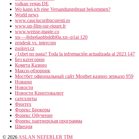
vulkan vegas DE
Wo kann ich eine Versandungsbraut bekommen?
World news
www.cauciucuribucuresti.ro
www.un-film-sur-riquet.fr
www.weisse-magie.co
xn—-8sbn6aphbddbl0a.xn--p1ai 120
zendesk vs. intercom
zsolovi.cz
¿1xbet no paga? Toda la información actualizada al 2023 147
Без категории
Комета Казино
Макси-обзорник
Мостбет официальный сайт Mostbet казино зеркало 959
Новини
Новости
Новости Криптовалют
сателлиты
Финтех
Форекс Брокеры
Форекс Обучение
Форекс партнерская программа
Швеция
© 2026
ASLAN NEFERLER TİM