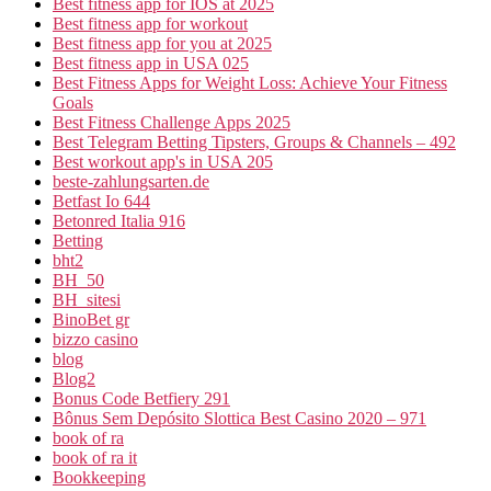
Best fitness app for IOS at 2025
Best fitness app for workout
Best fitness app for you at 2025
Best fitness app in USA 025
Best Fitness Apps for Weight Loss: Achieve Your Fitness
Goals
Best Fitness Challenge Apps 2025
Best Telegram Betting Tipsters, Groups & Channels – 492
Best workout app's in USA 205
beste-zahlungsarten.de
Betfast Io 644
Betonred Italia 916
Betting
bht2
BH_50
BH_sitesi
BinoBet gr
bizzo casino
blog
Blog2
Bonus Code Betfiery 291
Bônus Sem Depósito Slottica Best Casino 2020 – 971
book of ra
book of ra it
Bookkeeping