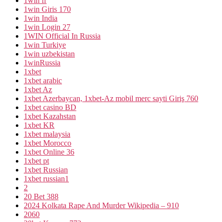
1win fr
1win Giris 170
1win India
1win Login 27
1WIN Official In Russia
1win Turkiye
1win uzbekistan
1winRussia
1xbet
1xbet arabic
1xbet Az
1xbet Azerbaycan, 1xbet-Az mobil merc sayti Giriş 760
1xbet casino BD
1xbet Kazahstan
1xbet KR
1xbet malaysia
1xbet Morocco
1xbet Online 36
1xbet pt
1xbet Russian
1xbet russian1
2
20 Bet 388
2024 Kolkata Rape And Murder Wikipedia – 910
2060