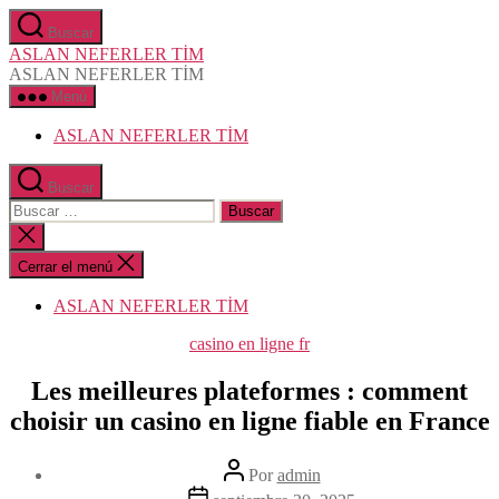
Saltar
Buscar
al
ASLAN NEFERLER TİM
contenido
ASLAN NEFERLER TİM
Menú
ASLAN NEFERLER TİM
Buscar
Buscar:
Cerrar
la
búsqueda
Cerrar el menú
ASLAN NEFERLER TİM
Categorías
casino en ligne fr
Les meilleures plateformes : comment
choisir un casino en ligne fiable en France
Autor
Por
admin
de
Fecha