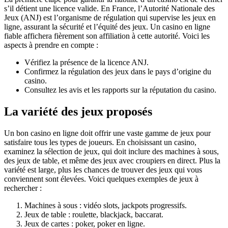
s’il détient une licence valide. En France, l’Autorité Nationale des
Jeux (ANJ) est l’organisme de régulation qui supervise les jeux en
ligne, assurant la sécurité et l’équité des jeux. Un casino en ligne
fiable affichera fièrement son affiliation à cette autorité. Voici les
aspects à prendre en compte :
Vérifiez la présence de la licence ANJ.
Confirmez la régulation des jeux dans le pays d’origine du
casino.
Consultez les avis et les rapports sur la réputation du casino.
La variété des jeux proposés
Un bon casino en ligne doit offrir une vaste gamme de jeux pour
satisfaire tous les types de joueurs. En choisissant un casino,
examinez la sélection de jeux, qui doit inclure des machines à sous,
des jeux de table, et même des jeux avec croupiers en direct. Plus la
variété est large, plus les chances de trouver des jeux qui vous
conviennent sont élevées. Voici quelques exemples de jeux à
rechercher :
Machines à sous : vidéo slots, jackpots progressifs.
Jeux de table : roulette, blackjack, baccarat.
Jeux de cartes : poker, poker en ligne.