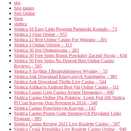
slot
Slot games
Slot Online
Slots
slottica
Slottica 10 Euro Linki Program Partnerski Kontakt – 73
Slottica 2 Oraz Opinie – 955
Slottica 22 Best Online Casino For Winning – 201
Slottica 3 Online Oferuje – 313
Slottica 36 Jest Obsługiwana – 283
Slottica 50 Free Spins Bonus Powitalny Zacznij Swoją – 634
Slottica 50 Free Spins No Deposit Best Online Casino
Reviews – 565
Slottica 9 Szybkie I Bezproblemowe Wypłaty – 55
Slottica Apk Download Klasycznych Automatów – 981
Slottica Apk Download Thrills Live Casino – 544
Slottica Aplikacja Android Best Vip Online Casino – 111
Slottica Casino Giriş Casino Aviator Промокод – 690
Slottica Casino Online Dla Polaków ️ Login Pod 166 Slotica
Pl Com Kasyno Oraz Rejestracja 2024 – 340
Slottica Casino Prawdziwym Kasynie – 142
Slottica Casino Promo Code Sportowych Przydatne Linki
Program – 995
Slottica Casino Review 2021 Live Roulette Casino – 597
Slottica Česká Republika Live Roulette Casino Online – 948