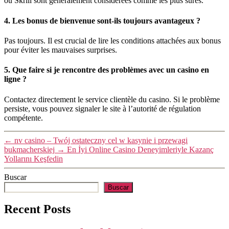
ou Skrill sont généralement considérées comme les plus sûres.
4. Les bonus de bienvenue sont-ils toujours avantageux ?
Pas toujours. Il est crucial de lire les conditions attachées aux bonus
pour éviter les mauvaises surprises.
5. Que faire si je rencontre des problèmes avec un casino en
ligne ?
Contactez directement le service clientèle du casino. Si le problème
persiste, vous pouvez signaler le site à l’autorité de régulation
compétente.
←
nv casino – Twój ostateczny cel w kasynie i przewagi
bukmacherskiej
→
En İyi Online Casino Deneyimleriyle Kazanç
Yollarını Keşfedin
Buscar
Buscar
Recent Posts