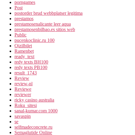
porngames
Post
postorder brud webbplatser legitima
prestamos
prestamosenalicante leer aqua
prestamosenbilbao.es sitios web
Public
pucenkoclinic.ru 100
Qizilbilet
Ramenbet
ready_text
redy texts BH100
redy texts PB100
result_1743
Review
review-nl
Reviewe
reviewer
ricky casino australia
Roku_sitesi
sanal-kumar.com 1000
savaspin
se
selfmadeconcrete.ru
Semaglutide Online