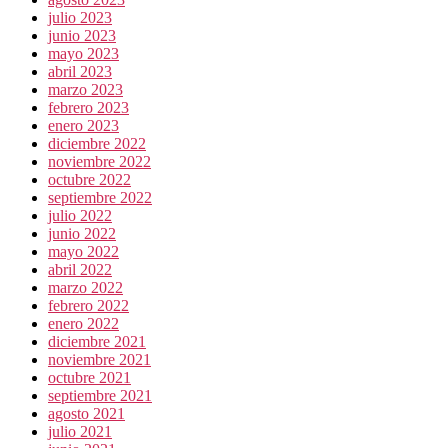
julio 2023
junio 2023
mayo 2023
abril 2023
marzo 2023
febrero 2023
enero 2023
diciembre 2022
noviembre 2022
octubre 2022
septiembre 2022
julio 2022
junio 2022
mayo 2022
abril 2022
marzo 2022
febrero 2022
enero 2022
diciembre 2021
noviembre 2021
octubre 2021
septiembre 2021
agosto 2021
julio 2021