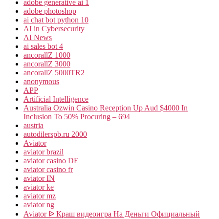
adobe generative ai 1
adobe photoshop
ai chat bot python 10
AI in Cybersecurity
AI News
ai sales bot 4
ancorallZ 1000
ancorallZ 3000
ancorallZ 5000TR2
anonymous
APP
Artificial Intelligence
Australia Ozwin Casino Reception Up Aud $4000 In
Inclusion To 50% Procuring – 694
austria
autodilerspb.ru 2000
Aviator
aviator brazil
aviator casino DE
aviator casino fr
aviator IN
aviator ke
aviator mz
aviator ng
Aviator ᐉ Краш видеоигра На Деньги Официальный