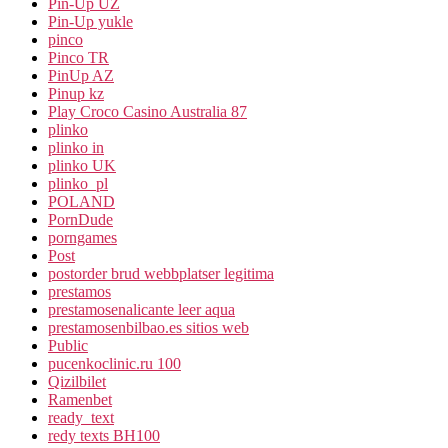
Pin-Up UZ
Pin-Up yukle
pinco
Pinco TR
PinUp AZ
Pinup kz
Play Croco Casino Australia 87
plinko
plinko in
plinko UK
plinko_pl
POLAND
PornDude
porngames
Post
postorder brud webbplatser legitima
prestamos
prestamosenalicante leer aqua
prestamosenbilbao.es sitios web
Public
pucenkoclinic.ru 100
Qizilbilet
Ramenbet
ready_text
redy texts BH100