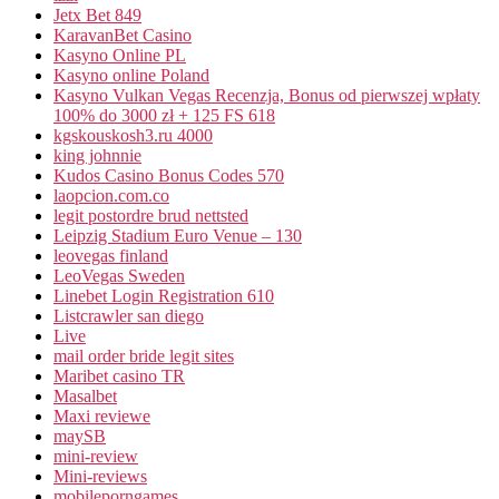
Jetx Bet 849
KaravanBet Casino
Kasyno Online PL
Kasyno online Poland
Kasyno Vulkan Vegas Recenzja, Bonus od pierwszej wpłaty
100% do 3000 zł + 125 FS 618
kgskouskosh3.ru 4000
king johnnie
Kudos Casino Bonus Codes 570
laopcion.com.co
legit postordre brud nettsted
Leipzig Stadium Euro Venue – 130
leovegas finland
LeoVegas Sweden
Linebet Login Registration 610
Listcrawler san diego
Live
mail order bride legit sites
Maribet casino TR
Masalbet
Maxi reviewe
maySB
mini-review
Mini-reviews
mobileporngames