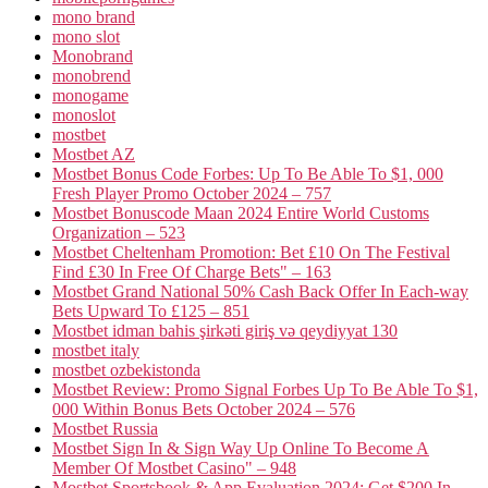
mono brand
mono slot
Monobrand
monobrend
monogame
monoslot
mostbet
Mostbet AZ
Mostbet Bonus Code Forbes: Up To Be Able To $1, 000
Fresh Player Promo October 2024 – 757
Mostbet Bonuscode Maan 2024 Entire World Customs
Organization – 523
Mostbet Cheltenham Promotion: Bet £10 On The Festival
Find £30 In Free Of Charge Bets" – 163
Mostbet Grand National 50% Cash Back Offer In Each-way
Bets Upward To £125 – 851
Mostbet idman bahis şirkəti giriş və qeydiyyat 130
mostbet italy
mostbet ozbekistonda
Mostbet Review: Promo Signal Forbes Up To Be Able To $1,
000 Within Bonus Bets October 2024 – 576
Mostbet Russia
Mostbet Sign In & Sign Way Up Online To Become A
Member Of Mostbet Casino" – 948
Mostbet Sportsbook & App Evaluation 2024: Get $200 In