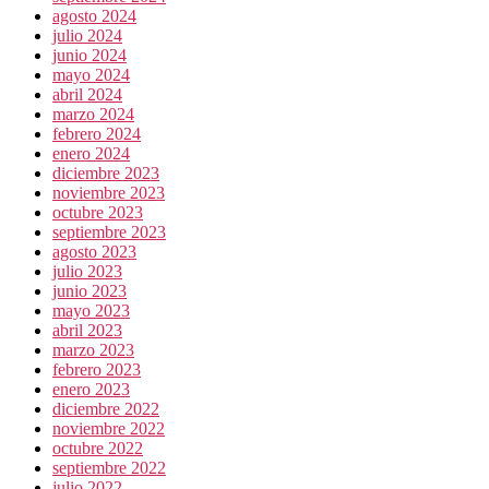
agosto 2024
julio 2024
junio 2024
mayo 2024
abril 2024
marzo 2024
febrero 2024
enero 2024
diciembre 2023
noviembre 2023
octubre 2023
septiembre 2023
agosto 2023
julio 2023
junio 2023
mayo 2023
abril 2023
marzo 2023
febrero 2023
enero 2023
diciembre 2022
noviembre 2022
octubre 2022
septiembre 2022
julio 2022