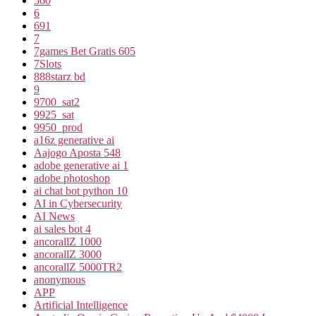
560
6
691
7
7games Bet Gratis 605
7Slots
888starz bd
9
9700_sat2
9925_sat
9950_prod
a16z generative ai
Aajogo Aposta 548
adobe generative ai 1
adobe photoshop
ai chat bot python 10
AI in Cybersecurity
AI News
ai sales bot 4
ancorallZ 1000
ancorallZ 3000
ancorallZ 5000TR2
anonymous
APP
Artificial Intelligence