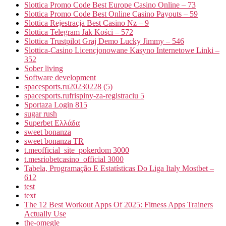
Slottica Promo Code Best Europe Casino Online – 73
Slottica Promo Code Best Online Casino Payouts – 59
Slottica Rejestracja Best Casino Nz – 9
Slottica Telegram Jak Kości – 572
Slottica Trustpilot Graj Demo Lucky Jimmy – 546
Slottica-Casino Licencjonowane Kasyno Internetowe Linki –
352
Sober living
Software development
spacesports.ru20230228 (5)
spacesports.rufrispiny-za-registraciu 5
Sportaza Login 815
sugar rush
Superbet Ελλάδα
sweet bonanza
sweet bonanza TR
t.meofficial_site_pokerdom 3000
t.mesriobetcasino_official 3000
Tabela, Programação E Estatísticas Do Liga Italy Mostbet –
612
test
text
The 12 Best Workout Apps Of 2025: Fitness Apps Trainers
Actually Use
the-omegle