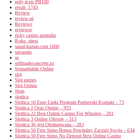
redy texts PB100
result_1743
Review
review-nl
Reviewe
reviewer
ricky casino australia
Roku_sitesi
sanal-kumar.com 1000
savaspin
se
selfmadeconcrete.ru
Semaglutide Online
slot
Slot games
Slot Online
Slots
slottica
Slottica 10 Euro Linki Program Partnerski Kontakt – 73
Slottica 2 Oraz Opinie – 955
Slottica 22 Best Online Casino For Winning – 201
Slottica 3 Online Oferuje – 313
Slottica 36 Jest Obsługiwana – 283
Slottica 50 Free Spins Bonus Powitalny Zacznij Swoją – 634
Slottica 50 Free Spins No Deposit Best Online Casino