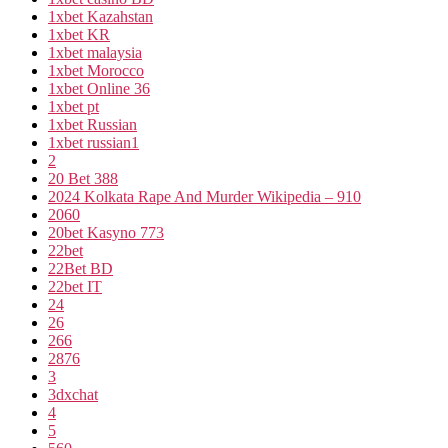
1xbet Kazahstan
1xbet KR
1xbet malaysia
1xbet Morocco
1xbet Online 36
1xbet pt
1xbet Russian
1xbet russian1
2
20 Bet 388
2024 Kolkata Rape And Murder Wikipedia – 910
2060
20bet Kasyno 773
22bet
22Bet BD
22bet IT
24
26
266
2876
3
3dxchat
4
5