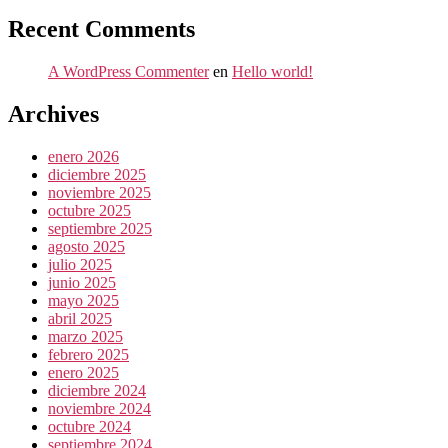
Recent Comments
A WordPress Commenter
en
Hello world!
Archives
enero 2026
diciembre 2025
noviembre 2025
octubre 2025
septiembre 2025
agosto 2025
julio 2025
junio 2025
mayo 2025
abril 2025
marzo 2025
febrero 2025
enero 2025
diciembre 2024
noviembre 2024
octubre 2024
septiembre 2024