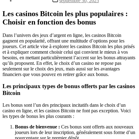
septiembre 30, 2025
la
de
entrada
la
Les casinos Bitcoin les plus populaires :
entrada
Choisir en fonction des bonus
Dans l’univers des jeux d’argent en ligne, les casinos Bitcoin
gagnent en popularité, offrant une multitude d’options pour les
joueurs. Cet article vise à explorer les casinos Bitcoin les plus prisés
et à expliquer comment choisir celui qui convient le mieux à vos
besoins, en mettant particulièrement l’accent sur les bonus attrayants
qu’ils proposent. En effet, le choix d’un casino ne repose pas
seulement sur le choix des jeux, mais aussi sur les avantages
financiers que vous pouvez en retirer grâce aux bonus.
Les principaux types de bonus offerts par les casinos
Bitcoin
Les bonus sont l’un des principaux incitatifs dans le choix d’un
casino en ligne, et les casinos Bitcoin ne font pas exception. Voici
les types de bonus les plus courants :
Bonus de bienvenue :
Ces bonus sont offerts aux nouveaux
joueurs lors de leur inscription, généralement sous forme d’un
pourcentage sur le premier dépôt.