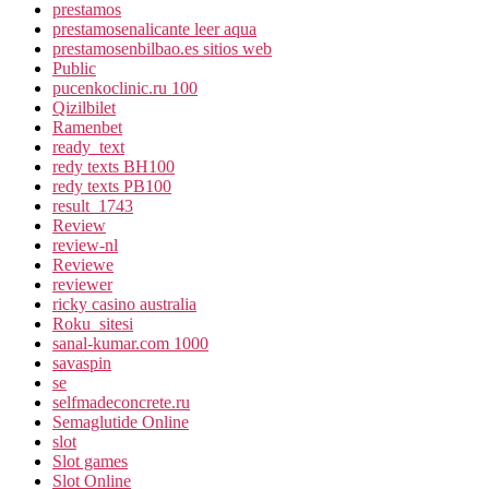
prestamos
prestamosenalicante leer aqua
prestamosenbilbao.es sitios web
Public
pucenkoclinic.ru 100
Qizilbilet
Ramenbet
ready_text
redy texts BH100
redy texts PB100
result_1743
Review
review-nl
Reviewe
reviewer
ricky casino australia
Roku_sitesi
sanal-kumar.com 1000
savaspin
se
selfmadeconcrete.ru
Semaglutide Online
slot
Slot games
Slot Online