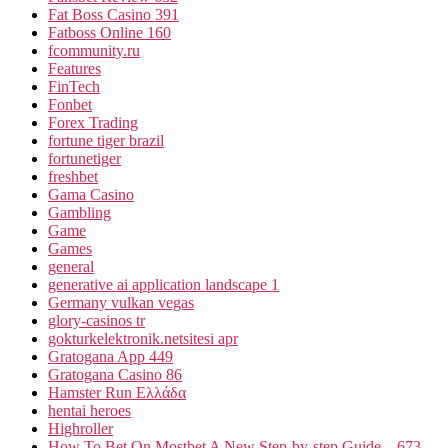
Fat Boss Casino 391
Fatboss Online 160
fcommunity.ru
Features
FinTech
Fonbet
Forex Trading
fortune tiger brazil
fortunetiger
freshbet
Gama Casino
Gambling
Game
Games
general
generative ai application landscape 1
Germany vulkan vegas
glory-casinos tr
gokturkelektronik.netsitesi apr
Gratogana App 449
Gratogana Casino 86
Hamster Run Ελλάδα
hentai heroes
Highroller
How To Bet On Mostbet A New Step-by-step Guide – 673