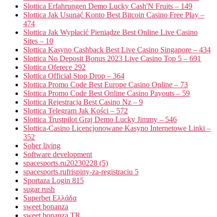
Slottica Erfahrungen Demo Lucky Cash'N Fruits – 149
Slottica Jak Usunąć Konto Best Bitcoin Casino Free Play –
474
Slottica Jak Wypłacić Pieniądze Best Online Live Casino
Sites – 10
Slottica Kasyno Cashback Best Live Casino Singapore – 434
Slottica No Deposit Bonus 2023 Live Casino Top 5 – 691
Slottica Oferece 292
Slottica Official Stop Drop – 364
Slottica Promo Code Best Europe Casino Online – 73
Slottica Promo Code Best Online Casino Payouts – 59
Slottica Rejestracja Best Casino Nz – 9
Slottica Telegram Jak Kości – 572
Slottica Trustpilot Graj Demo Lucky Jimmy – 546
Slottica-Casino Licencjonowane Kasyno Internetowe Linki –
352
Sober living
Software development
spacesports.ru20230228 (5)
spacesports.rufrispiny-za-registraciu 5
Sportaza Login 815
sugar rush
Superbet Ελλάδα
sweet bonanza
sweet bonanza TR