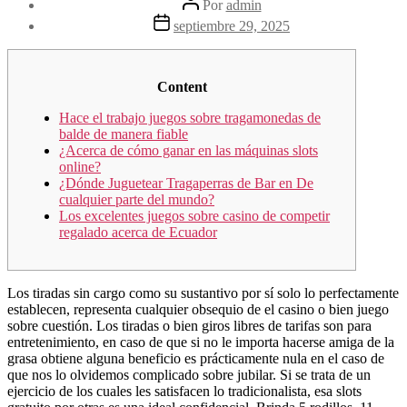
Por
admin
de
Fecha
septiembre 29, 2025
la
de
entrada
la
entrada
Content
Hace el trabajo juegos sobre tragamonedas de
balde de manera fiable
¿Acerca de cómo ganar en las máquinas slots
online?
¿Dónde Juguetear Tragaperras de Bar en De
cualquier parte del mundo?
Los excelentes juegos sobre casino de competir
regalado acerca de Ecuador
Los tiradas sin cargo como su sustantivo por sí solo lo perfectamente
establecen, representa cualquier obsequio de el casino o bien juego
sobre cuestión. Los tiradas o bien giros libres de tarifas son para
entretenimiento, en caso de que si no le importa hacerse amiga de la
grasa obtiene alguna beneficio es prácticamente nula en el caso de
que nos lo olvidemos complicado sobre jubilar.
Si se trata de un
ejercicio de los cuales les satisfacen lo tradicionalista, esa slots