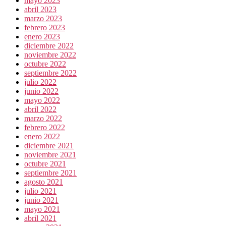
mayo 2023
abril 2023
marzo 2023
febrero 2023
enero 2023
diciembre 2022
noviembre 2022
octubre 2022
septiembre 2022
julio 2022
junio 2022
mayo 2022
abril 2022
marzo 2022
febrero 2022
enero 2022
diciembre 2021
noviembre 2021
octubre 2021
septiembre 2021
agosto 2021
julio 2021
junio 2021
mayo 2021
abril 2021