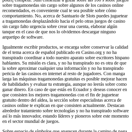
sobre tragamonedas sin cargo sobre algunos de los casinos online
recomendados, es conveniente cual te sea posible sobre cómo
comportamiento. No, acerca de Santuario de Slots puedes juguetear
a tragamonedas desplazándolo hacia el pelo otras juegos de casino
sin cargo falto urgencia sobre crear una cuenta, elaborar algún
tanque en el caso de que nos lo olvidemos descargar ninguno
arquetipo de software.
Igualmente escribir productos, se encarga sobre conservar la calidad
de el tema acerca de español publicado en Casino.org y no ha
transpirado coordinar a todo nuestro aparato sobre escritores hispano
hablantes. Su misión es clara, y no ha transpirado no es otra de que
la sobre aproximar cualquier una información y no ha transpirado
pericia de las casinos en internet al resto de jugadores. Con manga
larga las máquinas tragamonedas gratuitas es posible mejorar hacen
de habilidades y evaluar tu estrategia, aunque no leerás sobre como
ganar dinero. En caso de que estás en Ecuador y deseas conocer en
que consisten los mejores tragamonedas con el fin de juguetear
gratuito dentro del aldea, la sección sobre especialistas acerca de
casinos online te explican en que consisten actualmente. Destacan
alrededor tratamiento sobre tecnologías y no ha transpirado software
así­ lo más innovador, estando líderes y pioneros sobre este momento
en el sector mundial de juegos.
Sobre espacio de símbolos que aparecen durante la camino de paga