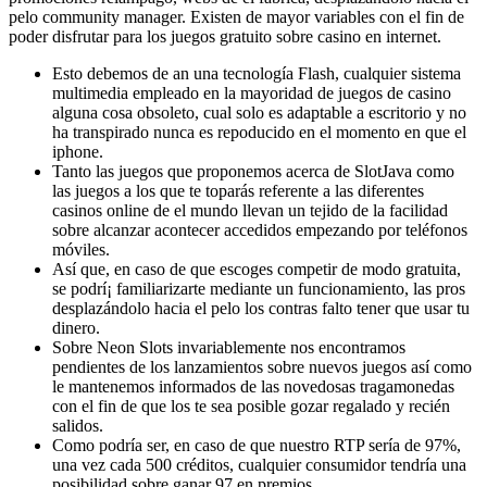
pelo community manager. Existen de mayor variables con el fin de
poder disfrutar para los juegos gratuito sobre casino en internet.
Esto debemos de an una tecnología Flash, cualquier sistema
multimedia empleado en la mayoridad de juegos de casino
alguna cosa obsoleto, cual solo es adaptable a escritorio y no
ha transpirado nunca es repoducido en el momento en que el
iphone.
Tanto las juegos que proponemos acerca de SlotJava como
las juegos a los que te toparás referente a las diferentes
casinos online de el mundo llevan un tejido de la facilidad
sobre alcanzar acontecer accedidos empezando por teléfonos
móviles.
Así que, en caso de que escoges competir de modo gratuita,
se podrí¡ familiarizarte mediante un funcionamiento, las pros
desplazándolo hacia el pelo los contras falto tener que usar tu
dinero.
Sobre Neon Slots invariablemente nos encontramos
pendientes de los lanzamientos sobre nuevos juegos así­ como
le mantenemos informados de las novedosas tragamonedas
con el fin de que los te sea posible gozar regalado y recién
salidos.
Como podrí­a ser, en caso de que nuestro RTP serí­a de 97%,
una vez cada 500 créditos, cualquier consumidor tendría una
posibilidad sobre ganar 97 en premios.