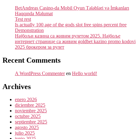
BetAndreas Casino-da Mobil Oyun Tələbləri və İmkanları
Haqqında Məlumat
Test rest
Is actually 100 age of the gods slot free spins percent free
Demonstration
Најбољи казина са живим рулетом 2025. Најбоље
интернет странице са живим goldbet kazino promo kodovi
2025 брокером за рулет
Recent Comments
A WordPress Commenter
en
Hello world!
Archives
enero 2026
diciembre 2025
noviembre 2025
octubre 2025
septiembre 2025
agosto 2025
julio 2025
junio 2025