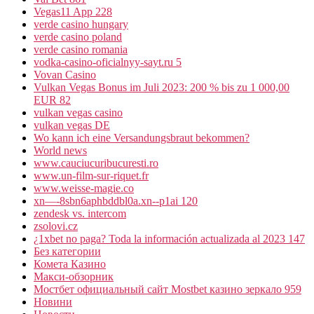
Vegas11 App 228
verde casino hungary
verde casino poland
verde casino romania
vodka-casino-oficialnyy-sayt.ru 5
Vovan Casino
Vulkan Vegas Bonus im Juli 2023: 200 % bis zu 1 000,00
EUR 82
vulkan vegas casino
vulkan vegas DE
Wo kann ich eine Versandungsbraut bekommen?
World news
www.cauciucuribucuresti.ro
www.un-film-sur-riquet.fr
www.weisse-magie.co
xn—-8sbn6aphbddbl0a.xn--p1ai 120
zendesk vs. intercom
zsolovi.cz
¿1xbet no paga? Toda la información actualizada al 2023 147
Без категории
Комета Казино
Макси-обзорник
Мостбет официальный сайт Mostbet казино зеркало 959
Новини