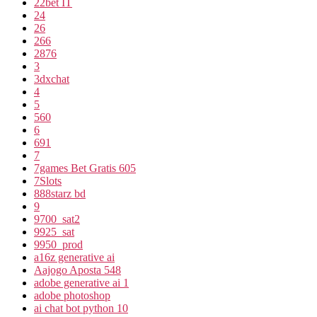
22bet IT
24
26
266
2876
3
3dxchat
4
5
560
6
691
7
7games Bet Gratis 605
7Slots
888starz bd
9
9700_sat2
9925_sat
9950_prod
a16z generative ai
Aajogo Aposta 548
adobe generative ai 1
adobe photoshop
ai chat bot python 10