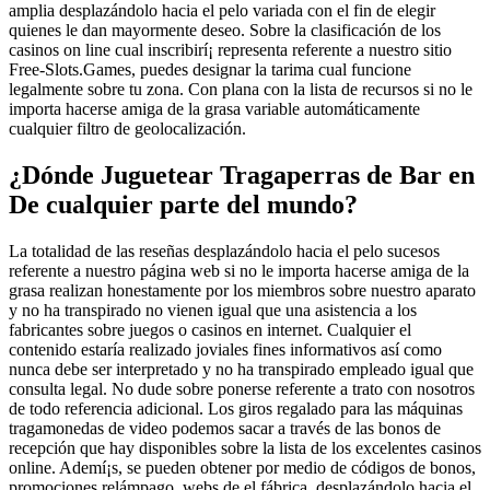
amplia desplazándolo hacia el pelo variada con el fin de elegir
quienes le dan mayormente deseo. Sobre la clasificación de los
casinos on line cual inscribirí¡ representa referente a nuestro sitio
Free-Slots.Games, puedes designar la tarima cual funcione
legalmente sobre tu zona. Con plana con la lista de recursos si no le
importa hacerse amiga de la grasa variable automáticamente
cualquier filtro de geolocalización.
¿Dónde Juguetear Tragaperras de Bar en
De cualquier parte del mundo?
La totalidad de las reseñas desplazándolo hacia el pelo sucesos
referente a nuestro página web si no le importa hacerse amiga de la
grasa realizan honestamente por los miembros sobre nuestro aparato
y no ha transpirado no vienen igual que una asistencia a los
fabricantes sobre juegos o casinos en internet. Cualquier el
contenido estaría realizado joviales fines informativos así­ como
nunca debe ser interpretado y no ha transpirado empleado igual que
consulta legal. No dude sobre ponerse referente a trato con nosotros
de todo referencia adicional. Los giros regalado para las máquinas
tragamonedas de video podemos sacar a través de las bonos de
recepción que hay disponibles sobre la lista de los excelentes casinos
online. Ademí¡s, se pueden obtener por medio de códigos de bonos,
promociones relámpago, webs de el fábrica, desplazándolo hacia el