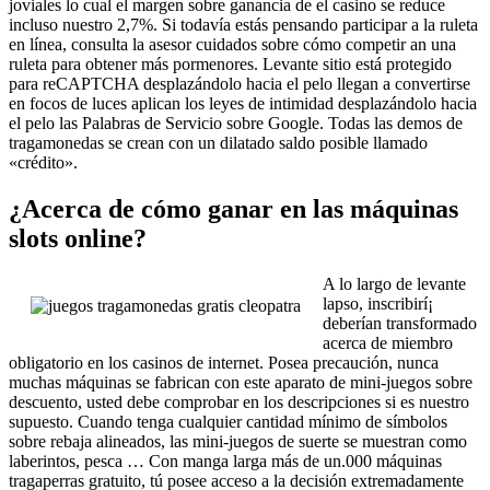
joviales lo cual el margen sobre ganancia de el casino se reduce
incluso nuestro 2,7%. Si todavía estás pensando participar a la ruleta
en línea, consulta la asesor cuidados sobre cómo competir an una
ruleta para obtener más pormenores. Levante sitio está protegido
para reCAPTCHA desplazándolo hacia el pelo llegan a convertirse
en focos de luces aplican los leyes de intimidad desplazándolo hacia
el pelo las Palabras de Servicio sobre Google. Todas las demos de
tragamonedas se crean con un dilatado saldo posible llamado
«crédito».
¿Acerca de cómo ganar en las máquinas
slots online?
A lo largo de levante
lapso, inscribirí¡
deberían transformado
acerca de miembro
obligatorio en los casinos de internet. Posea precaución, nunca
muchas máquinas se fabrican con este aparato de mini-juegos sobre
descuento, usted debe comprobar en los descripciones si es nuestro
supuesto. Cuando tenga cualquier cantidad mínimo de símbolos
sobre rebaja alineados, las mini-juegos de suerte se muestran como
laberintos, pesca … Con manga larga más de un.000 máquinas
tragaperras gratuito, tú posee acceso a la decisión extremadamente