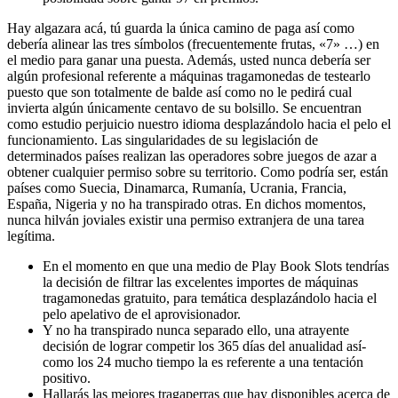
Hay algazara acá, tú guarda la única camino de paga así­ como
debería alinear las tres símbolos (frecuentemente frutas, «7» …) en
el medio para ganar una puesta. Además, usted nunca debería ser
algún profesional referente a máquinas tragamonedas de testearlo
puesto que son totalmente de balde así­ como no le pedirá cual
invierta algún únicamente centavo de su bolsillo. Se encuentran
como estudio perjuicio nuestro idioma desplazándolo hacia el pelo el
funcionamiento. Las singularidades de su legislación de
determinados países realizan las operadores sobre juegos de azar a
obtener cualquier permiso sobre su territorio. Como podrí­a ser, están
países como Suecia, Dinamarca, Rumanía, Ucrania, Francia,
España, Nigeria y no ha transpirado otras. En dichos momentos,
nunca hilván joviales existir una permiso extranjera de una tarea
legítima.
En el momento en que una medio de Play Book Slots tendrí­as
la decisión de filtrar las excelentes importes de máquinas
tragamonedas gratuito, para temática desplazándolo hacia el
pelo apelativo de el aprovisionador.
Y no ha transpirado nunca separado ello, una atrayente
decisión de lograr competir los 365 días del anualidad así­
como los 24 mucho tiempo la es referente a una tentación
positivo.
Hallarás las mejores tragaperras que hay disponibles acerca de