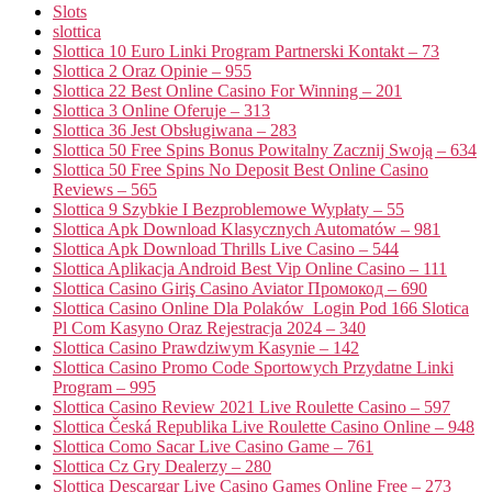
Slots
slottica
Slottica 10 Euro Linki Program Partnerski Kontakt – 73
Slottica 2 Oraz Opinie – 955
Slottica 22 Best Online Casino For Winning – 201
Slottica 3 Online Oferuje – 313
Slottica 36 Jest Obsługiwana – 283
Slottica 50 Free Spins Bonus Powitalny Zacznij Swoją – 634
Slottica 50 Free Spins No Deposit Best Online Casino
Reviews – 565
Slottica 9 Szybkie I Bezproblemowe Wypłaty – 55
Slottica Apk Download Klasycznych Automatów – 981
Slottica Apk Download Thrills Live Casino – 544
Slottica Aplikacja Android Best Vip Online Casino – 111
Slottica Casino Giriş Casino Aviator Промокод – 690
Slottica Casino Online Dla Polaków ️ Login Pod 166 Slotica
Pl Com Kasyno Oraz Rejestracja 2024 – 340
Slottica Casino Prawdziwym Kasynie – 142
Slottica Casino Promo Code Sportowych Przydatne Linki
Program – 995
Slottica Casino Review 2021 Live Roulette Casino – 597
Slottica Česká Republika Live Roulette Casino Online – 948
Slottica Como Sacar Live Casino Game – 761
Slottica Cz Gry Dealerzy – 280
Slottica Descargar Live Casino Games Online Free – 273