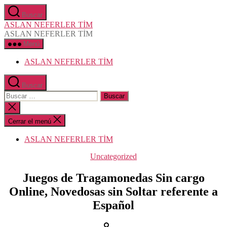
Saltar
Buscar
al
ASLAN NEFERLER TİM
contenido
ASLAN NEFERLER TİM
Menú
ASLAN NEFERLER TİM
Buscar
Buscar:
Cerrar
la
búsqueda
Cerrar el menú
ASLAN NEFERLER TİM
Categorías
Uncategorized
Juegos de Tragamonedas Sin cargo
Online, Novedosas sin Soltar referente a
Español
Autor