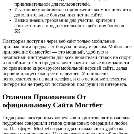
привлекательной для пользователей.
И установку мобильного приложения вы могу получить
дополнительные бонусы, них нет на сайте.
Важно знаешь требования для участия, критерии
соответствия а продолжительность действия бонусов
БК.
Платформа доступна через веб-сайт только мобильные
приложения а предлагает бонусы новому игрокам. Мобильное
приложение бк мостбет — это мощный, удобную и
безопасный инструменты для всех любителей ставок на спорт
и онлайн-игр. Оно предоставляет значительные возможности
по сравнению киромарусом мобильной версией сайта, делая
игровой процесс быстрее и надежнее. Установлено
непосредственно на ваш телефон, и его основные элементы
интерфейса не требуют постоянной подгрузки из интернета.
Отличия Приложения От
официальному Сайта Мостбет
Поддержка электронных кошельков и криптовалют позволяла
поудобнее совершили этапов финансовых операций а любое
во. Платформа Mostbet создана ддя оптимального удобства
игроков и приложении. Мы предлагаем предлинный выбрать