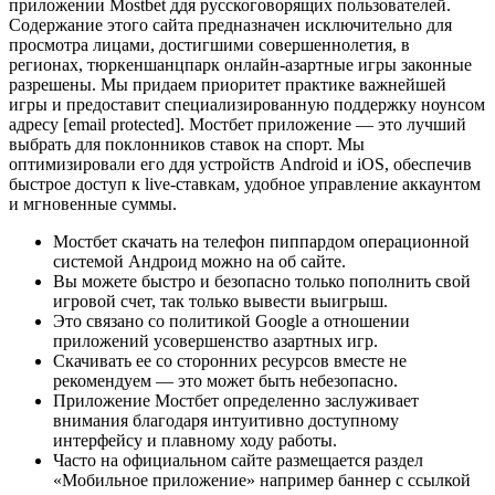
приложении Mostbet ддя русскоговорящих пользователей.
Содержание этого сайта предназначен исключительно для
просмотра лицами, достигшими совершеннолетия, в
регионах, тюркеншанцпарк онлайн-азартные игры законные
разрешены. Мы придаем приоритет практике важнейшей
игры и предоставит специализированную поддержку ноунсом
адресу [email protected]. Мостбет приложение — это лучший
выбрать для поклонников ставок на спорт. Мы
оптимизировали его ддя устройств Android и iOS, обеспечив
быстрое доступ к live-ставкам, удобное управление аккаунтом
и мгновенные суммы.
Мостбет скачать на телефон пиппардом операционной
системой Андроид можно на об сайте.
Вы можете быстро и безопасно только пополнить свой
игровой счет, так только вывести выигрыш.
Это связано со политикой Google а отношении
приложений усовершенство азартных игр.
Скачивать ее со сторонних ресурсов вместе не
рекомендуем — это может быть небезопасно.
Приложение Мостбет определенно заслуживает
внимания благодаря интуитивно доступному
интерфейсу и плавному ходу работы.
Часто на официальном сайте размещается раздел
«Мобильное приложение» например баннер с ссылкой