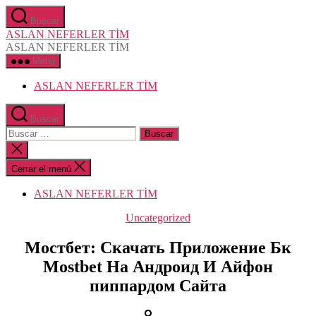
Saltar
Buscar
al
ASLAN NEFERLER TİM
contenido
ASLAN NEFERLER TİM
Menú
ASLAN NEFERLER TİM
Buscar
Buscar:
Cerrar
la
búsqueda
Cerrar el menú
ASLAN NEFERLER TİM
Categorías
Uncategorized
Мостбет: Скачать Приложение Бк
Mostbet На Андроид И Айфон
пиппардом Сайта
Autor