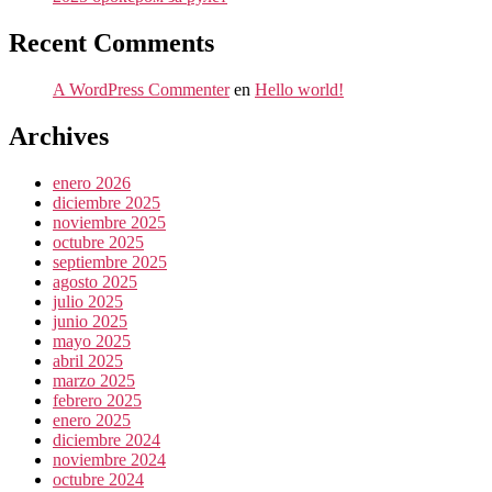
Recent Comments
A WordPress Commenter
en
Hello world!
Archives
enero 2026
diciembre 2025
noviembre 2025
octubre 2025
septiembre 2025
agosto 2025
julio 2025
junio 2025
mayo 2025
abril 2025
marzo 2025
febrero 2025
enero 2025
diciembre 2024
noviembre 2024
octubre 2024