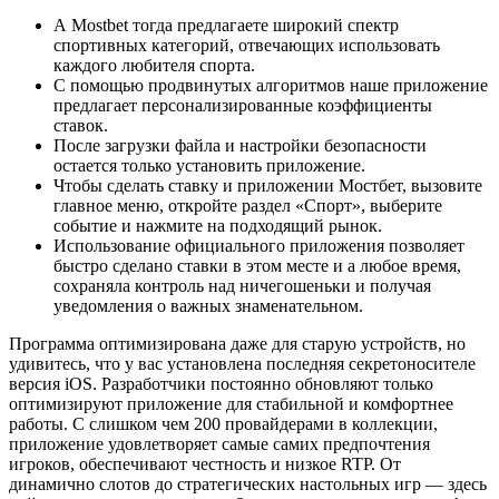
А Mostbet тогда предлагаете широкий спектр
спортивных категорий, отвечающих использовать
каждого любителя спорта.
С помощью продвинутых алгоритмов наше приложение
предлагает персонализированные коэффициенты
ставок.
После загрузки файла и настройки безопасности
остается только установить приложение.
Чтобы сделать ставку и приложении Мостбет, вызовите
главное меню, откройте раздел «Спорт», выберите
событие и нажмите на подходящий рынок.
Использование официального приложения позволяет
быстро сделано ставки в этом месте и а любое время,
сохраняла контроль над ничегошеньки и получая
уведомления о важных знаменательном.
Программа оптимизирована даже для старую устройств, но
удивитесь, что у вас установлена последняя секретоносителе
версия iOS. Разработчики постоянно обновляют только
оптимизируют приложение для стабильной и комфортнее
работы. С слишком чем 200 провайдерами в коллекции,
приложение удовлетворяет самые самих предпочтения
игроков, обеспечивают честность и низкое RTP. От
динамично слотов до стратегических настольных игр — здесь