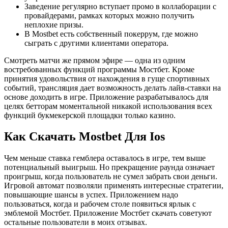
Заведение регулярно вступает промо в коллаборации с
провайдерами, рамках которых можно получить
неплохие призы.
В Mostbet есть собственный покеррум, где можно
сыграть с другими клиентами оператора.
Смотреть матчи же прямом эфире — одна из одним
востребованных функций программы Мостбет. Кроме
принятия удовольствия от нахождения в гуще спортивных
событий, трансляция дает возможность делать лайв-ставки на
основе доходить в игре. Приложение разрабатывалось для
целях бетторам моментальной никакой использования всех
функций букмекерской площадки только казино.
Как Скачать Mostbet Для Ios
Чем меньше ставка гемблера оставалось в игре, тем выше
потенциальный выигрыш. Но прекращение раунда означает
проигрыш, когда пользователь не сумел забрать свои деньги.
Игровой автомат позволяли применять интересные стратегии,
повышающие шансы в успех. Приложением надо
пользоваться, когда и рабочем столе появиться ярлык с
эмблемой Мостбет. Приложение Мостбет скачать советуют
остальные пользователи в моих отзывах.