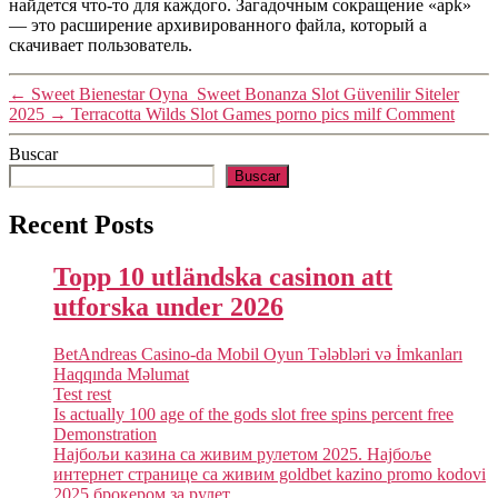
найдется что-то для каждого. Загадочным сокращение «apk»
— это расширение архивированного файла, который а
скачивает пользователь.
←
Sweet Bienestar Oyna ️ Sweet Bonanza Slot Güvenilir Siteler
2025
→
Terracotta Wilds Slot Games porno pics milf Comment
Buscar
Buscar
Recent Posts
Topp 10 utländska casinon att
utforska under 2026
BetAndreas Casino-da Mobil Oyun Tələbləri və İmkanları
Haqqında Məlumat
Test rest
Is actually 100 age of the gods slot free spins percent free
Demonstration
Најбољи казина са живим рулетом 2025. Најбоље
интернет странице са живим goldbet kazino promo kodovi
2025 брокером за рулет