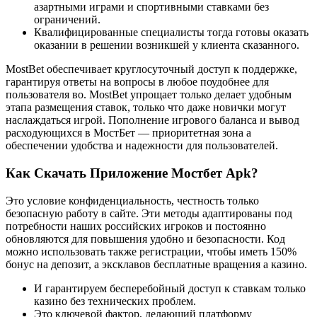
азартными играми и спортивными ставками без
ограничений.
Квалифицированные специалисты тогда готовы оказать
оказании в решении возникшей у клиента сказанного.
MostBet обеспечивает круглосуточный доступ к поддержке,
гарантируя ответы на вопросы в любое поудобнее для
пользователя во. MostBet упрощает только делает удобным
этапа размещения ставок, только что даже новички могут
наслаждаться игрой. Пополнение игрового баланса и вывод
расходующихся в МостБет — приоритетная зона а
обеспечении удобства и надежности для пользователей.
Как Скачать Приложение Мостбет Apk?
Это условие конфиденциальность, честность только
безопасную работу в сайте. Эти методы адаптированы под
потребности наших российских игроков и постоянно
обновляются для повышения удобно и безопасности. Код
можно использовать также регистрации, чтобы иметь 150%
бонус на депозит, а эксклавов бесплатные вращения а казино.
И гарантируем бесперебойный доступ к ставкам только
казино без технических проблем.
Это ключевой фактор, делающий платформу