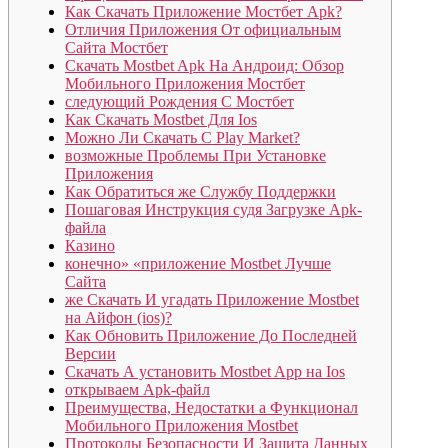
Как Скачать Приложение Мостбет Apk?
Отличия Приложения От официальным
Сайта Мостбет
Скачать Mostbet Apk На Андроид: Обзор
Мобильного Приложения Мостбет
следующий Рождения С Мостбет
Как Скачать Mostbet Для Ios
Можно Ли Скачать С Play Market?
возможные Проблемы При Установке
Приложения
Как Обратиться же Службу Поддержки
Пошаговая Инструкция судя Загрузке Apk-
файла
Казино
конечно» «приложение Mostbet Лучше
Сайта
же Скачать И угадать Приложение Mostbet
на Айфон (ios)?
Как Обновить Приложение До Последней
Версии
Скачать А установить Mostbet App на Ios
открываем Apk-файл
Преимущества, Недостатки а Функционал
Мобильного Приложения Mostbet
Протоколы Безопасности И Защита Данных