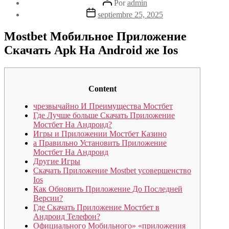
Por
admin
de
Fecha
septiembre 25, 2025
la
de
entrada
la
Mostbet Мобильное Приложение
entrada
Скачать Apk На Android же Ios
Content
чрезвычайно И Преимущества Мостбет
Где Лучше больше Скачать Приложение
Мостбет На Андроид?
Игры и Приложении Мостбет Казино
а Правильно Установить Приложение
Мостбет На Андроид
Другие Игры
Скачать Приложение Mostbet усовершенство
Ios
Как Обновить Приложение До Последней
Версии?
Где Скачать Приложение Мостбет в
Андроид Телефон?
Официального Мобильного» «приложения