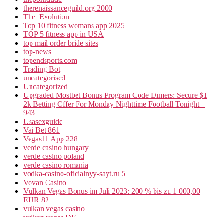
therenaissanceguild.org 2000
The_Evolution
Top 10 fitness womans app 2025
TOP 5 fitness app in USA
top mail order bride sites
top-news
topendsports.com
Trading Bot
uncategorised
Uncategorized
Upgraded Mostbet Bonus Program Code Dimers: Secure $1
2k Betting Offer For Monday Nighttime Football Tonight –
943
Usasexguide
Vai Bet 861
Vegas11 App 228
verde casino hungary
verde casino poland
verde casino romania
vodka-casino-oficialnyy-sayt.ru 5
Vovan Casino
Vulkan Vegas Bonus im Juli 2023: 200 % bis zu 1 000,00
EUR 82
vulkan vegas casino