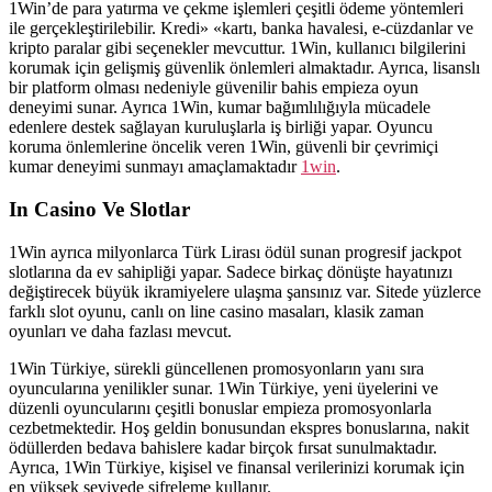
1Win’de para yatırma ve çekme işlemleri çeşitli ödeme yöntemleri
ile gerçekleştirilebilir. Kredi» «kartı, banka havalesi, e-cüzdanlar ve
kripto paralar gibi seçenekler mevcuttur. 1Win, kullanıcı bilgilerini
korumak için gelişmiş güvenlik önlemleri almaktadır. Ayrıca, lisanslı
bir platform olması nedeniyle güvenilir bahis empieza oyun
deneyimi sunar. Ayrıca 1Win, kumar bağımlılığıyla mücadele
edenlere destek sağlayan kuruluşlarla iş birliği yapar. Oyuncu
koruma önlemlerine öncelik veren 1Win, güvenli bir çevrimiçi
kumar deneyimi sunmayı amaçlamaktadır
1win
.
In Casino Ve Slotlar
1Win ayrıca milyonlarca Türk Lirası ödül sunan progresif jackpot
slotlarına da ev sahipliği yapar. Sadece birkaç dönüşte hayatınızı
değiştirecek büyük ikramiyelere ulaşma şansınız var. Sitede yüzlerce
farklı slot oyunu, canlı on line casino masaları, klasik zaman
oyunları ve daha fazlası mevcut.
1Win Türkiye, sürekli güncellenen promosyonların yanı sıra
oyuncularına yenilikler sunar. 1Win Türkiye, yeni üyelerini ve
düzenli oyuncularını çeşitli bonuslar empieza promosyonlarla
cezbetmektedir. Hoş geldin bonusundan ekspres bonuslarına, nakit
ödüllerden bedava bahislere kadar birçok fırsat sunulmaktadır.
Ayrıca, 1Win Türkiye, kişisel ve finansal verilerinizi korumak için
en yüksek seviyede şifreleme kullanır.