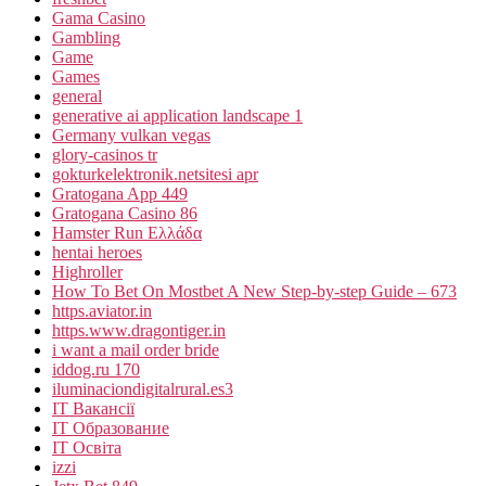
Gama Casino
Gambling
Game
Games
general
generative ai application landscape 1
Germany vulkan vegas
glory-casinos tr
gokturkelektronik.netsitesi apr
Gratogana App 449
Gratogana Casino 86
Hamster Run Ελλάδα
hentai heroes
Highroller
How To Bet On Mostbet A New Step-by-step Guide – 673
https.aviator.in
https.www.dragontiger.in
i want a mail order bride
iddog.ru 170
iluminaciondigitalrural.es3
IT Вакансії
IT Образование
IT Освіта
izzi