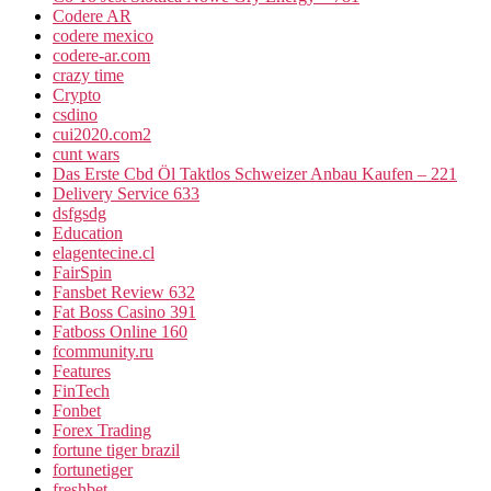
Codere AR
codere mexico
codere-ar.com
crazy time
Crypto
csdino
cui2020.com2
cunt wars
Das Erste Cbd Öl Taktlos Schweizer Anbau Kaufen – 221
Delivery Service 633
dsfgsdg
Education
elagentecine.cl
FairSpin
Fansbet Review 632
Fat Boss Casino 391
Fatboss Online 160
fcommunity.ru
Features
FinTech
Fonbet
Forex Trading
fortune tiger brazil
fortunetiger
freshbet