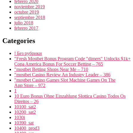
febrero 2020
noviembre 2019
octubre 2019
septiembre 2018
julio 2018
febrero 2017
Categories
! Без рубрики
"Fresh Mostbet Bonus Program Code "dimers" Unlocks $1k+
Copa America Bonus For Soccer Betting – 765
"mostbet Betting Shops Near Me – 710
"mostbet Casino Review An Industry Leader – 386
"‎mostbet Casino Games Slot Machine Games On The
App Store – 972
1
10 Euro Bonus Ohne Einzahlung Slottica Casino Todos Os
Direitos – 26
10100_sat2
10200_sat2
1030i
10390_sat
10400_prod3