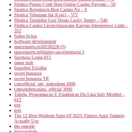
Slottica Promo Code Best Online Casino Payouts – 59
Slottica Rejestracja Best Casino Nz – 9
Slottica Telegram Jak Kości – 572
Slottica Trustpilot Graj Demo Lucky Jimmy – 546
Slottica-Casino Licencjonowane Kasyno Internetowe Linki –
352
Sober living
Software development
spacesports.ru20230228 (5)
spacesports.rufrispiny-za-registraciu 5
Sportaza Login 815
sugar rush
Superbet Ελλάδα
sweet bonanza
sweet bonanza TR
t.meofficial_site_pokerdom 3000
t.mesriobetcasino_official 3000
Tabela, Programação E Estatísticas Do Liga Italy Mostbet –
612
test
text
The 12 Best Workout Apps Of 2025: Fitness Apps Trainers
Actually Use
the-omegle
theporndude