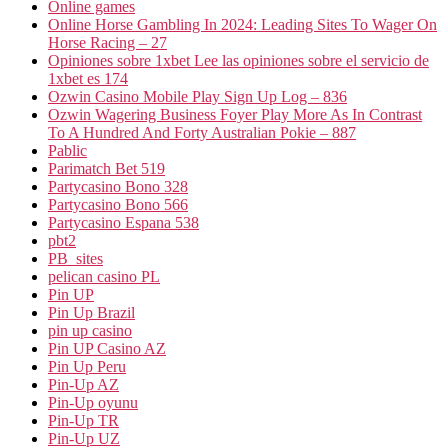
Online games
Online Horse Gambling In 2024: Leading Sites To Wager On
Horse Racing – 27
Opiniones sobre 1xbet Lee las opiniones sobre el servicio de
1xbet es 174
Ozwin Casino Mobile Play Sign Up Log – 836
Ozwin Wagering Business Foyer Play More As In Contrast
To A Hundred And Forty Australian Pokie – 887
Pablic
Parimatch Bet 519
Partycasino Bono 328
Partycasino Bono 566
Partycasino Espana 538
pbt2
PB_sites
pelican casino PL
Pin UP
Pin Up Brazil
pin up casino
Pin UP Casino AZ
Pin Up Peru
Pin-Up AZ
Pin-Up oyunu
Pin-Up TR
Pin-Up UZ