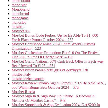
mono brand
mono slot
Monobrand
monobrend
monogame
monoslot
mostbet
Mostbet AZ
Mostbet Bonus Code Forbes: Up To Be Able To $1, 000
Fresh Player Promo October 2024 – 757
Mostbet Bonuscode Maan 2024 Entire World Customs
Organization – 523
Mostbet Cheltenham Promotion: Bet £10 On The Festival
Find £30 In Free Of Charge Bets" – 163
Mostbet Grand National 50% Cash Back Offer In Each-way
Bets Upward To £125 – 851
Mostbet idman bahis şirkəti giriş və qeydiyyat 130
mostbet italy
mostbet ozbekistonda
Mostbet Review: Promo Signal Forbes Up To Be Able To $1,
000 Within Bonus Bets October 2024 – 576
Mostbet Russia
Mostbet Sign In & Sign Way Up Online To Become A
Member Of Mostbet Casino" – 948
Mostbet Sportsbook & App Evaluation 2024: Get $200 In