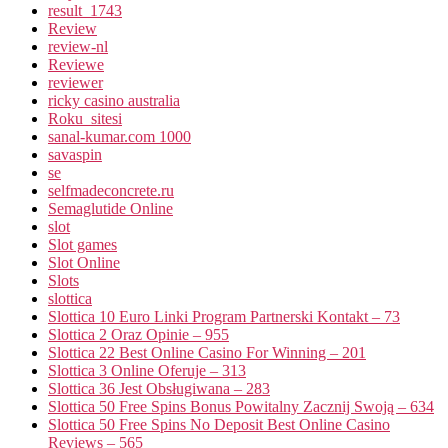
result_1743
Review
review-nl
Reviewe
reviewer
ricky casino australia
Roku_sitesi
sanal-kumar.com 1000
savaspin
se
selfmadeconcrete.ru
Semaglutide Online
slot
Slot games
Slot Online
Slots
slottica
Slottica 10 Euro Linki Program Partnerski Kontakt – 73
Slottica 2 Oraz Opinie – 955
Slottica 22 Best Online Casino For Winning – 201
Slottica 3 Online Oferuje – 313
Slottica 36 Jest Obsługiwana – 283
Slottica 50 Free Spins Bonus Powitalny Zacznij Swoją – 634
Slottica 50 Free Spins No Deposit Best Online Casino
Reviews – 565