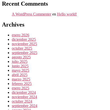
Recent Comments
A WordPress Commenter
en
Hello world!
Archives
enero 2026
diciembre 2025
noviembre 2025
octubre 2025
septiembre 2025
agosto 2025
julio 2025
junio 2025
mayo 2025
abril 2025
marzo 2025
febrero 2025
enero 2025
diciembre 2024
noviembre 2024
octubre 2024
septiembre 2024