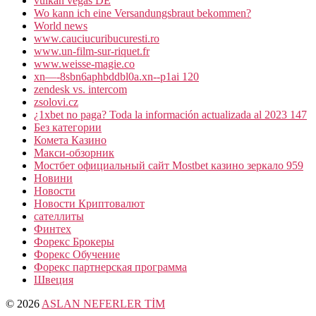
vulkan vegas DE
Wo kann ich eine Versandungsbraut bekommen?
World news
www.cauciucuribucuresti.ro
www.un-film-sur-riquet.fr
www.weisse-magie.co
xn—-8sbn6aphbddbl0a.xn--p1ai 120
zendesk vs. intercom
zsolovi.cz
¿1xbet no paga? Toda la información actualizada al 2023 147
Без категории
Комета Казино
Макси-обзорник
Мостбет официальный сайт Mostbet казино зеркало 959
Новини
Новости
Новости Криптовалют
сателлиты
Финтех
Форекс Брокеры
Форекс Обучение
Форекс партнерская программа
Швеция
© 2026
ASLAN NEFERLER TİM