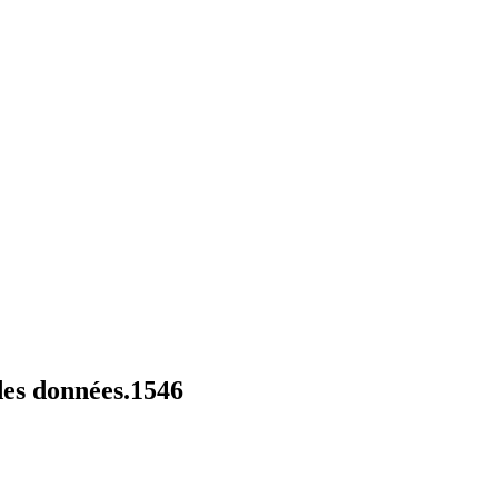
 des données.1546