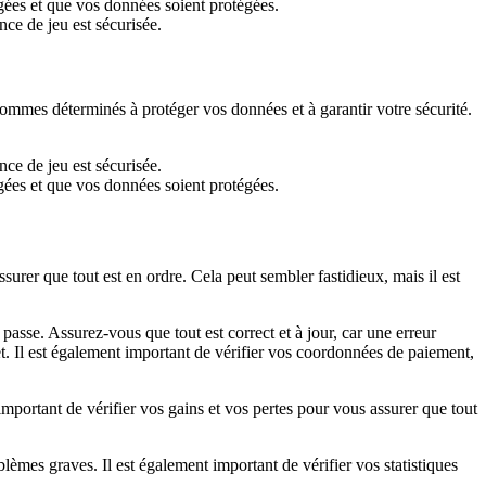
igées et que vos données soient protégées.
nce de jeu est sécurisée.
sommes déterminés à protéger vos données et à garantir votre sécurité.
nce de jeu est sécurisée.
igées et que vos données soient protégées.
surer que tout est en ordre. Cela peut sembler fastidieux, mais il est
passe. Assurez-vous que tout est correct et à jour, car une erreur
. Il est également important de vérifier vos coordonnées de paiement,
mportant de vérifier vos gains et vos pertes pour vous assurer que tout
blèmes graves. Il est également important de vérifier vos statistiques