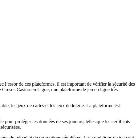
l’essor de ces plateformes, il est important de vérifier la sécurité des
 le Cresus Casino en Ligne, une plateforme de jeu en ligne très
le, les jeux de cartes et les jeux de loterie. La plateforme est
 pour protéger les données de ses joueurs, telles que les certificats
sécurisées.
nus de reload et de promotions régulières. Les conditions de jeu sont