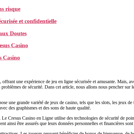
ns risque
urisée et confidentielle
 aux Doutes
resus Casino
s Casino
offrant une expérience de jeu en ligne sécurisée et amusante. Mais, avec 
les problèmes de sécurité. Dans cet article, nous allons nous pencher sur
 une grande variété de jeux de casino, tels que les slots, les jeux de tab
 avec des graphismes et des sons de haute qualité.
. Le Cresus Casino en Ligne utilise des technologies de sécurité de pointe
nt ainsi être assurés que leurs données personnelles et financières sont 
ttractives. Les joueurs peuvent bénéficier de bonus de bienvenue, de bo