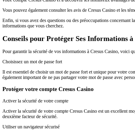
Vous pouvez également consulter les avis de Cresus Casino et les témoig
Enfin, si vous avez des questions ou des préoccupations concernant la
informations que vous cherchez.
Conseils pour Protéger Ses Informations à
Pour garantir la sécurité de vos informations à Cresus Casino, voici qu
Choisissez un mot de passe fort
Il est essentiel de choisir un mot de passe fort et unique pour votre c
également important de ne pas partager votre mot de passe avec perso
Protéger votre compte Cresus Casino
Activer la sécurité de votre compte
Activer la sécurité de votre compte Cresus Casino est un excellent m
deuxième facteur de sécurité.
Utiliser un navigateur sécurisé