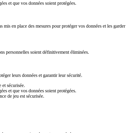
igées et que vos données soient protégées.
ons mis en place des mesures pour protéger vos données et les garder
ns personnelles soient définitivement éliminées.
ger leurs données et garantir leur sécurité.
 et sécurisée.
igées et que vos données soient protégées.
nce de jeu est sécurisée.