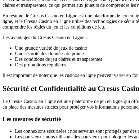
claires et transparentes, ce qui permet aux joueurs de comprendre les rè
En résumé, le Cresus Casino en Ligne est une plateforme de jeu en lign
ligne, et le Cresus Casino en Ligne utilise des technologies de sécurit
comprendre les règles du jeu et les conditions de jeu.
Les avantages du Cresus Casino en Ligne :
Une grande variété de jeux de casino
Une sécurité des données de pointe
Des conditions de jeu claires et transparentes
Des promotions régulières
Il est important de noter que les casinos en ligne peuvent varier en fonc
Sécurité et Confidentialité au Cresus Casi
Le Cresus Casino en Ligne est une plateforme de jeu en ligne qui offre 
en place des mesures strictes pour protéger vos informations personnel
Les mesures de sécurité
Les connexions sécurisées : nos serveurs sont protégés par des
Les pare-feux : nous utilisons des pare-feux pour bloquer les ac