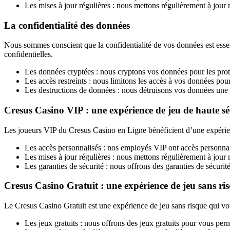
Les mises à jour régulières : nous mettons régulièrement à jour 
La confidentialité des données
Nous sommes conscient que la confidentialité de vos données est essent
confidentielles.
Les données cryptées : nous cryptons vos données pour les proté
Les accès restreints : nous limitons les accès à vos données pour
Les destructions de données : nous détruisons vos données une 
Cresus Casino VIP : une expérience de jeu de haute sé
Les joueurs VIP du Cresus Casino en Ligne bénéficient d’une expérienc
Les accès personnalisés : nos employés VIP ont accès personnali
Les mises à jour régulières : nous mettons régulièrement à jour 
Les garanties de sécurité : nous offrons des garanties de sécuri
Cresus Casino Gratuit : une expérience de jeu sans ri
Le Cresus Casino Gratuit est une expérience de jeu sans risque qui vo
Les jeux gratuits : nous offrons des jeux gratuits pour vous per