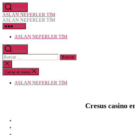
Saltar
Buscar
al
ASLAN NEFERLER TİM
contenido
ASLAN NEFERLER TİM
Menú
ASLAN NEFERLER TİM
Buscar
Buscar:
Cerrar
la
búsqueda
Cerrar el menú
ASLAN NEFERLER TİM
Cresus casino en