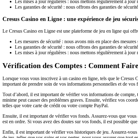
Les mises à jour régulières : nous mettons régulièrement à jour 
Les garanties de sécurité : nous offrons des garanties de sécuri
Cresus Casino en Ligne : une expérience de jeu sécurisé
Le Cresus Casino en Ligne est une plateforme de jeu en ligne qui offre
Les mesures de sécurité : nous avons mis en place des mesures s
Les garanties de sécurité : nous offrons des garanties de sécuri
Les mises à jour régulières : nous mettons régulièrement à jour 
Vérification des Comptes : Comment Faire
Lorsque vous vous inscrivez à un casino en ligne, tels que le Cresus Ca
important de prendre soin de vos informations personnelles et de vos 
Tout d’abord, il est important de vérifier vos informations de compte, 
minime peut causer des problèmes graves. Ensuite, vérifiez vos coordo
telles que votre carte de crédit ou votre compte PayPal.
Ensuite, il est important de vérifier vos fonds. Assurez-vous que vous
est en ordre. Si vous avez des doutes sur vos fonds, il est possible q
Enfin, il est important de vérifier vos historiques de jeu. Assurez-vous
de jeu, telles que vos gains et vos pertes, pour vous assurer que tout es