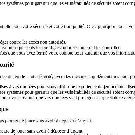
nos systèmes pour garantir que les vulnérabilités de sécurité soient corr
ielle pour votre sécurité et votre tranquillité. C’est pourquoi nous av
ger contre les accès non autorisés.
 garantir que seuls les employés autorisés puissent les consulter.
fois que vous avez fermé votre compte pour garantir que vos informatio
curité
e de jeu de haute sécurité, avec des mesures supplémentaires pour proté
sés à vos données pour vous offrir une expérience de jeu personnalisée
nos systèmes pour garantir que les vulnérabilités de sécurité soient corr
té pour vous assurer que vos données sont protégées et que votre expérie
sque
us permet de jouer sans avoir à déposer d’argent.
mettre de jouer sans avoir à déposer d’argent.