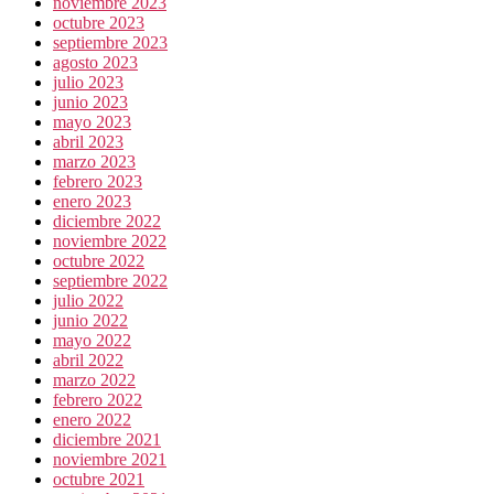
noviembre 2023
octubre 2023
septiembre 2023
agosto 2023
julio 2023
junio 2023
mayo 2023
abril 2023
marzo 2023
febrero 2023
enero 2023
diciembre 2022
noviembre 2022
octubre 2022
septiembre 2022
julio 2022
junio 2022
mayo 2022
abril 2022
marzo 2022
febrero 2022
enero 2022
diciembre 2021
noviembre 2021
octubre 2021