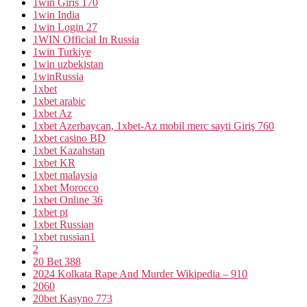
1win Giris 170
1win India
1win Login 27
1WIN Official In Russia
1win Turkiye
1win uzbekistan
1winRussia
1xbet
1xbet arabic
1xbet Az
1xbet Azerbaycan, 1xbet-Az mobil merc sayti Giriş 760
1xbet casino BD
1xbet Kazahstan
1xbet KR
1xbet malaysia
1xbet Morocco
1xbet Online 36
1xbet pt
1xbet Russian
1xbet russian1
2
20 Bet 388
2024 Kolkata Rape And Murder Wikipedia – 910
2060
20bet Kasyno 773