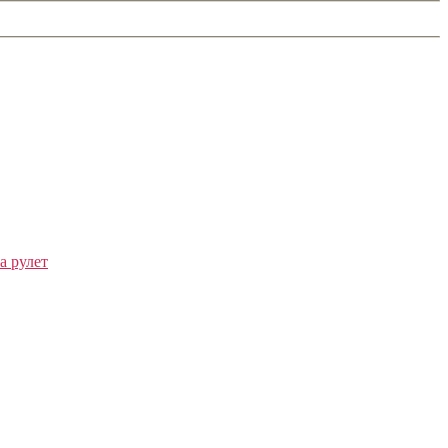
а рулет