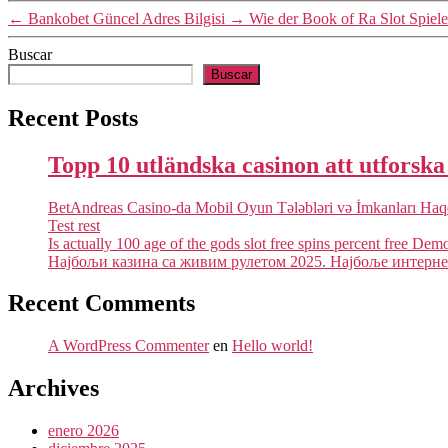
←
Bankobet Güncel Adres Bilgisi
→
Wie der Book of Ra Slot Spieler
Buscar
Buscar
Recent Posts
Topp 10 utländska casinon att utforsk
BetAndreas Casino-da Mobil Oyun Tələbləri və İmkanları Ha
Test rest
Is actually 100 age of the gods slot free spins percent free Dem
Најбољи казина са живим рулетом 2025. Најбоље интернет
Recent Comments
A WordPress Commenter
en
Hello world!
Archives
enero 2026