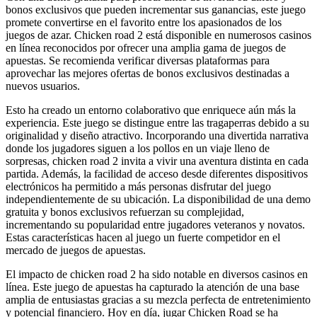
bonos exclusivos que pueden incrementar sus ganancias, este juego
promete convertirse en el favorito entre los apasionados de los
juegos de azar. Chicken road 2 está disponible en numerosos casinos
en línea reconocidos por ofrecer una amplia gama de juegos de
apuestas. Se recomienda verificar diversas plataformas para
aprovechar las mejores ofertas de bonos exclusivos destinadas a
nuevos usuarios.
Esto ha creado un entorno colaborativo que enriquece aún más la
experiencia. Este juego se distingue entre las tragaperras debido a su
originalidad y diseño atractivo. Incorporando una divertida narrativa
donde los jugadores siguen a los pollos en un viaje lleno de
sorpresas, chicken road 2 invita a vivir una aventura distinta en cada
partida. Además, la facilidad de acceso desde diferentes dispositivos
electrónicos ha permitido a más personas disfrutar del juego
independientemente de su ubicación. La disponibilidad de una demo
gratuita y bonos exclusivos refuerzan su complejidad,
incrementando su popularidad entre jugadores veteranos y novatos.
Estas características hacen al juego un fuerte competidor en el
mercado de juegos de apuestas.
El impacto de chicken road 2 ha sido notable en diversos casinos en
línea. Este juego de apuestas ha capturado la atención de una base
amplia de entusiastas gracias a su mezcla perfecta de entretenimiento
y potencial financiero. Hoy en día, jugar Chicken Road se ha