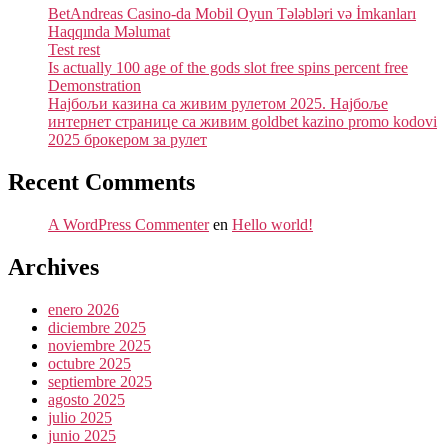
BetAndreas Casino-da Mobil Oyun Tələbləri və İmkanları
Haqqında Məlumat
Test rest
Is actually 100 age of the gods slot free spins percent free
Demonstration
Најбољи казина са живим рулетом 2025. Најбоље
интернет странице са живим goldbet kazino promo kodovi
2025 брокером за рулет
Recent Comments
A WordPress Commenter
en
Hello world!
Archives
enero 2026
diciembre 2025
noviembre 2025
octubre 2025
septiembre 2025
agosto 2025
julio 2025
junio 2025