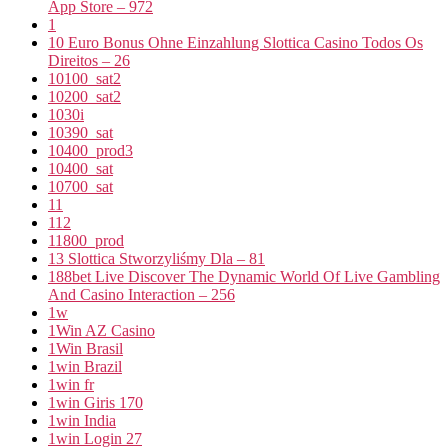
App Store – 972
1
10 Euro Bonus Ohne Einzahlung Slottica Casino Todos Os
Direitos – 26
10100_sat2
10200_sat2
1030i
10390_sat
10400_prod3
10400_sat
10700_sat
11
112
11800_prod
13 Slottica Stworzyliśmy Dla – 81
188bet Live Discover The Dynamic World Of Live Gambling
And Casino Interaction – 256
1w
1Win AZ Casino
1Win Brasil
1win Brazil
1win fr
1win Giris 170
1win India
1win Login 27