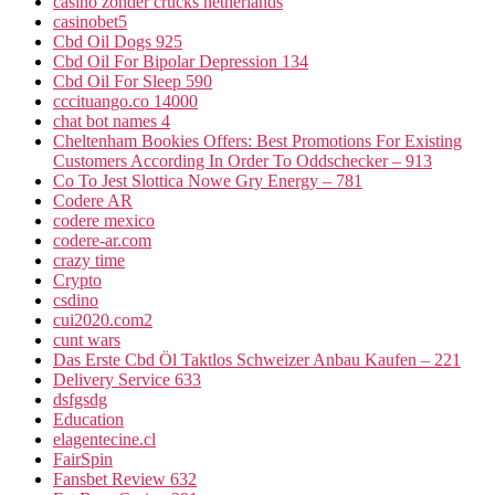
casino zonder crucks netherlands
casinobet5
Cbd Oil Dogs 925
Cbd Oil For Bipolar Depression 134
Cbd Oil For Sleep 590
cccituango.co 14000
chat bot names 4
Cheltenham Bookies Offers: Best Promotions For Existing
Customers According In Order To Oddschecker – 913
Co To Jest Slottica Nowe Gry Energy – 781
Codere AR
codere mexico
codere-ar.com
crazy time
Crypto
csdino
cui2020.com2
cunt wars
Das Erste Cbd Öl Taktlos Schweizer Anbau Kaufen – 221
Delivery Service 633
dsfgsdg
Education
elagentecine.cl
FairSpin
Fansbet Review 632