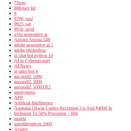
7Slots
888starz bd
9
9700_sat2
9925_sat
9950_prod
a16z generative ai
Aajogo Aposta 548
adobe generative ai 1
adobe photoshop
ai chat bot python 10
AI in Cybersecurity
AI News
ai sales bot 4
ancorallZ 1000
ancorallZ 3000
ancorallZ 5000TR2
anonymous
APP
Artificial Intelligence
Australia Ozwin Casino Reception Up Aud $4000 In
Inclusion To 50% Procuring – 694
austria
autodilerspb.ru 2000
Aviator