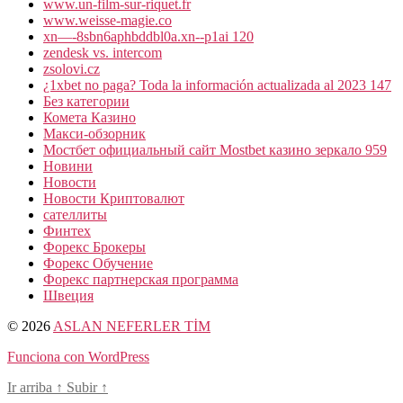
www.un-film-sur-riquet.fr
www.weisse-magie.co
xn—-8sbn6aphbddbl0a.xn--p1ai 120
zendesk vs. intercom
zsolovi.cz
¿1xbet no paga? Toda la información actualizada al 2023 147
Без категории
Комета Казино
Макси-обзорник
Мостбет официальный сайт Mostbet казино зеркало 959
Новини
Новости
Новости Криптовалют
сателлиты
Финтех
Форекс Брокеры
Форекс Обучение
Форекс партнерская программа
Швеция
© 2026
ASLAN NEFERLER TİM
Funciona con WordPress
Ir arriba
↑
Subir
↑