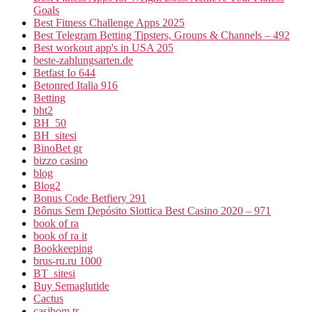
Goals
Best Fitness Challenge Apps 2025
Best Telegram Betting Tipsters, Groups & Channels – 492
Best workout app's in USA 205
beste-zahlungsarten.de
Betfast Io 644
Betonred Italia 916
Betting
bht2
BH_50
BH_sitesi
BinoBet gr
bizzo casino
blog
Blog2
Bonus Code Betfiery 291
Bônus Sem Depósito Slottica Best Casino 2020 – 971
book of ra
book of ra it
Bookkeeping
brus-ru.ru 1000
BT_sitesi
Buy Semaglutide
Cactus
casibom tr