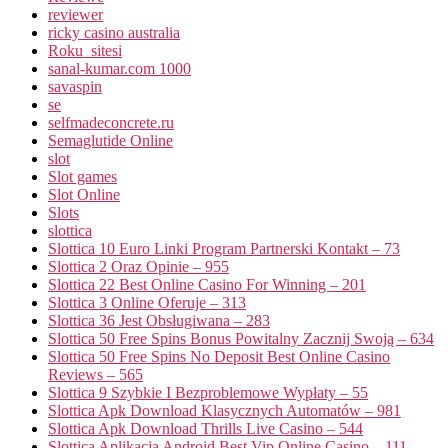
reviewer
ricky casino australia
Roku_sitesi
sanal-kumar.com 1000
savaspin
se
selfmadeconcrete.ru
Semaglutide Online
slot
Slot games
Slot Online
Slots
slottica
Slottica 10 Euro Linki Program Partnerski Kontakt – 73
Slottica 2 Oraz Opinie – 955
Slottica 22 Best Online Casino For Winning – 201
Slottica 3 Online Oferuje – 313
Slottica 36 Jest Obsługiwana – 283
Slottica 50 Free Spins Bonus Powitalny Zacznij Swoją – 634
Slottica 50 Free Spins No Deposit Best Online Casino
Reviews – 565
Slottica 9 Szybkie I Bezproblemowe Wypłaty – 55
Slottica Apk Download Klasycznych Automatów – 981
Slottica Apk Download Thrills Live Casino – 544
Slottica Aplikacja Android Best Vip Online Casino – 111