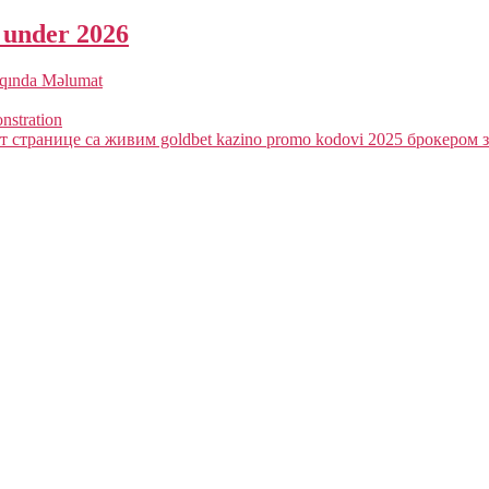
a under 2026
qqında Məlumat
onstration
 странице са живим goldbet kazino promo kodovi 2025 брокером з