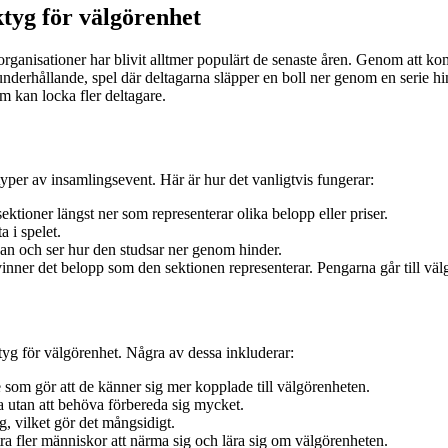
la
tyg för välgörenhet
entrada
organisationer har blivit alltmer populärt de senaste åren. Genom att 
nderhållande, spel där deltagarna släpper en boll ner genom en serie hind
om kan locka fler deltagare.
 typer av insamlingsevent. Här är hur det vanligtvis fungerar:
ktioner längst ner som representerar olika belopp eller priser.
a i spelet.
an och ser hur den studsar ner genom hinder.
inner det belopp som den sektionen representerar. Pengarna går till väl
yg för välgörenhet. Några av dessa inkluderar:
e som gör att de känner sig mer kopplade till välgörenheten.
lta utan att behöva förbereda sig mycket.
, vilket gör det mångsidigt.
a fler människor att närma sig och lära sig om välgörenheten.