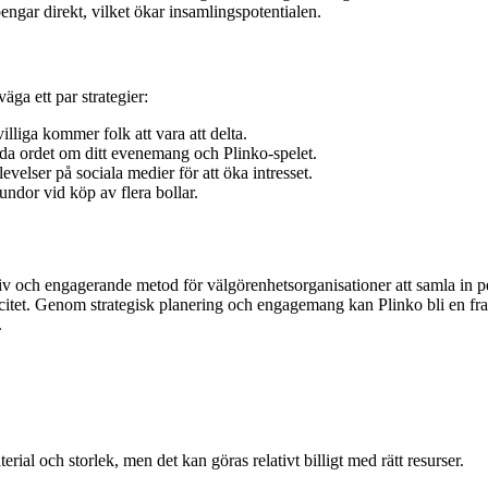
engar direkt, vilket ökar insamlingspotentialen.
äga ett par strategier:
lliga kommer folk att vara att delta.
ida ordet om ditt evenemang och Plinko-spelet.
velser på sociala medier för att öka intresset.
rundor vid köp av flera bollar.
v och engagerande metod för välgörenhetsorganisationer att samla in pe
acitet. Genom strategisk planering och engagemang kan Plinko bli en fr
.
rial och storlek, men det kan göras relativt billigt med rätt resurser.