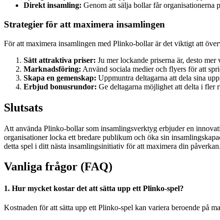
Direkt insamling:
Genom att sälja bollar får organisationerna p
Strategier för att maximera insamlingen
För att maximera insamlingen med Plinko-bollar är det viktigt att överv
Sätt attraktiva priser:
Ju mer lockande priserna är, desto mer vi
Marknadsföring:
Använd sociala medier och flyers för att spr
Skapa en gemenskap:
Uppmuntra deltagarna att dela sina upple
Erbjud bonusrundor:
Ge deltagarna möjlighet att delta i fler 
Slutsats
Att använda Plinko-bollar som insamlingsverktyg erbjuder en innovati
organisationer locka ett bredare publikum och öka sin insamlingskap
detta spel i ditt nästa insamlingsinitiativ för att maximera din påverkan
Vanliga frågor (FAQ)
1. Hur mycket kostar det att sätta upp ett Plinko-spel?
Kostnaden för att sätta upp ett Plinko-spel kan variera beroende på mate