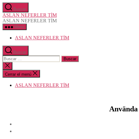
Saltar
Buscar
al
ASLAN NEFERLER TİM
contenido
ASLAN NEFERLER TİM
Menú
ASLAN NEFERLER TİM
Buscar
Buscar:
Cerrar
la
búsqueda
Cerrar el menú
ASLAN NEFERLER TİM
Använda 