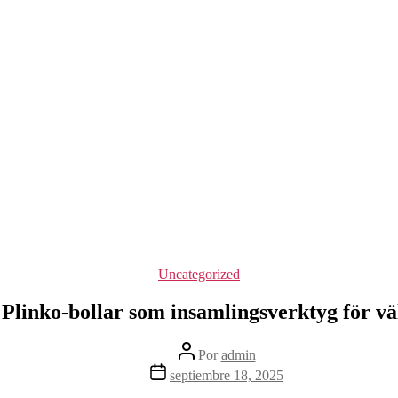
Categorías
Uncategorized
Plinko-bollar som insamlingsverktyg för vä
Autor
Por
admin
de
Fecha
septiembre 18, 2025
la
de
entrada