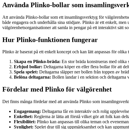
Använda Plinko-bollar som insamlingsverk
Att använda Plinko-bollar som ett insamlingsverktyg för välgörenhets
både engagera och underhålla sina stödjare. Plinko är ett enkelt, men u
välgörenhetsorganisationer att samla in pengar på ett interaktivt sätt s
Hur Plinko-funktionen fungerar
Plinko är baserat på ett enkelt koncept och kan lätt anpassas för olika
Skapa en Plinko-bräda:
En stor bräda konstrueras med olika se
Erbjud bollar:
Deltagarna köper en eller flera bollar för att delt
Spela spelet:
Deltagarna släpper ner bollen från toppen av bräd
Belöna deltagarna:
Bollen landar i en sektion och deltagarna v
Fördelar med Plinko för välgörenhet
Det finns många fördelar med att använda Plinko som insamlingsverkt
Engagemang:
Deltagarna får en interaktiv och rolig upplevels
Enkelhet:
Reglerna är lätta att förstå vilket gör att folk kan de
Flexibilitet:
Plinko kan anpassas till olika teman och evenemang
Synlighet:
Spelet drar till sig uppmärksamhet och kan uppmuntr