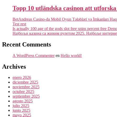
Topp 10 utländska casinon att utforsk
BetAndreas Casino-da Mobil Oyun Tələbləri və İmkanları Ha
Test rest
Is actually 100 age of the gods slot free spins percent free Dem
Најбољи казина са живим рулетом 2025. Најбоље интернет
Recent Comments
A WordPress Commenter
en
Hello world!
Archives
enero 2026
diciembre 2025
noviembre 2025
octubre 2025
septiembre 2025
agosto 2025
julio 2025
junio 2025
mayo 2025