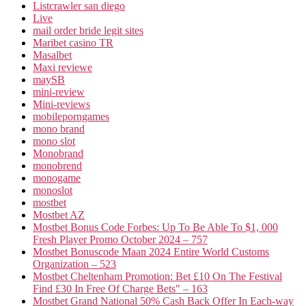
Listcrawler san diego
Live
mail order bride legit sites
Maribet casino TR
Masalbet
Maxi reviewe
maySB
mini-review
Mini-reviews
mobileporngames
mono brand
mono slot
Monobrand
monobrend
monogame
monoslot
mostbet
Mostbet AZ
Mostbet Bonus Code Forbes: Up To Be Able To $1, 000
Fresh Player Promo October 2024 – 757
Mostbet Bonuscode Maan 2024 Entire World Customs
Organization – 523
Mostbet Cheltenham Promotion: Bet £10 On The Festival
Find £30 In Free Of Charge Bets" – 163
Mostbet Grand National 50% Cash Back Offer In Each-way