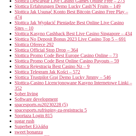
Slottica Descargar Live Casino Games Online Free – 273
Slottica Erfahrungen Demo Lucky Cash'N Fruits – 149
Slottica Jak Usunąć Konto Best Bitcoin Casino Free Play –
474
Slottica Jak Wypłacić Pieniądze Best Online Live Casino
Sites – 10
Slottica Kasyno Cashback Best Live Casino Singapore – 434
Slottica No Deposit Bonus 2023 Live Casino Top 5 – 691
Slottica Oferece 292
Slottica Official Stop Drop – 364
Slottica Promo Code Best Europe Casino Online – 73
Slottica Promo Code Best Online Casino Payouts – 59
Slottica Rejestracja Best Casino Nz – 9
Slottica Telegram Jak Kości – 572
Slottica Trustpilot Graj Demo Lucky Jimmy – 546
Slottica-Casino Licencjonowane Kasyno Internetowe Linki –
352
Sober living
Software development
spacesports.ru20230228 (5)
spacesports.rufrispiny-za-registraciu 5
Sportaza Login 815
sugar rush
Superbet Ελλάδα
sweet bonanza