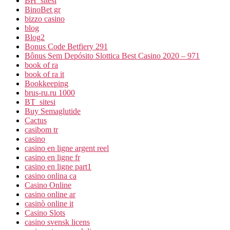
BH_sitesi
BinoBet gr
bizzo casino
blog
Blog2
Bonus Code Betfiery 291
Bônus Sem Depósito Slottica Best Casino 2020 – 971
book of ra
book of ra it
Bookkeeping
brus-ru.ru 1000
BT_sitesi
Buy Semaglutide
Cactus
casibom tr
casino
casino en ligne argent reel
casino en ligne fr
casino en ligne part1
casino onlina ca
Casino Online
casino online ar
casinò online it
Casino Slots
casino svensk licens