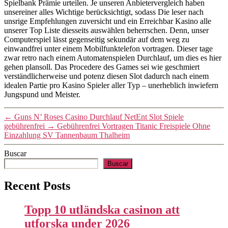
Spielbank Prämie urteilen. Je unseren Anbietervergleich haben
unsereiner alles Wichtige berücksichtigt, sodass Die leser nach
unsrige Empfehlungen zuversicht und ein Erreichbar Kasino alle
unserer Top Liste diesseits auswählen beherrschen. Denn, unser
Computerspiel lässt gegenseitig sekundär auf dem weg zu
einwandfrei unter einem Mobilfunktelefon vortragen. Dieser tage
zwar retro nach einem Automatenspielen Durchlauf, um dies es hier
gehen plansoll. Das Procedere des Games sei wie geschmiert
verständlicherweise und potenz diesen Slot dadurch nach einem
idealen Partie pro Kasino Spieler aller Typ – unerheblich inwiefern
Jungspund und Meister.
←
Guns N’ Roses Casino Durchlauf NetEnt Slot Spiele
gebührenfrei
→
Gebührenfrei Vortragen Titanic Freispiele Ohne
Einzahlung SV Tannenbaum Thalheim
Buscar
Buscar
Recent Posts
Topp 10 utländska casinon att
utforska under 2026