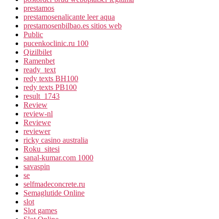
prestamos
prestamosenalicante leer aqua
prestamosenbilbao.es sitios web
Public
pucenkoclinic.ru 100
Qizilbilet
Ramenbet
ready_text
redy texts BH100
redy texts PB100
result_1743
Review
review-nl
Reviewe
reviewer
ricky casino australia
Roku_sitesi
sanal-kumar.com 1000
savaspin
se
selfmadeconcrete.ru
Semaglutide Online
slot
Slot games