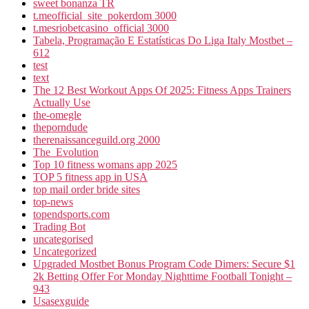
sweet bonanza TR
t.meofficial_site_pokerdom 3000
t.mesriobetcasino_official 3000
Tabela, Programação E Estatísticas Do Liga Italy Mostbet –
612
test
text
The 12 Best Workout Apps Of 2025: Fitness Apps Trainers
Actually Use
the-omegle
theporndude
therenaissanceguild.org 2000
The_Evolution
Top 10 fitness womans app 2025
TOP 5 fitness app in USA
top mail order bride sites
top-news
topendsports.com
Trading Bot
uncategorised
Uncategorized
Upgraded Mostbet Bonus Program Code Dimers: Secure $1
2k Betting Offer For Monday Nighttime Football Tonight –
943
Usasexguide