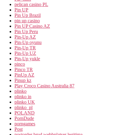
pelican casino PL
Pin UP
Pin Up Brazil
pin up casino
Pin UP Casino AZ
Pin Up Peru
Pin-Up AZ
Pin-Up oyunu
Pin-Up TR
Pin-Up UZ
Pin-Up yukle
pinco
Pinco TR
PinUp AZ
Pinup kz
Play Croco Casino Australia 87
plinko
plinko in
plinko UK
plinko_pl
POLAND
PornDude
porngames
Post
postorder brud webbplatser legitima