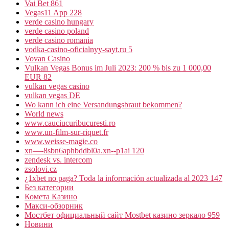
Vai Bet 861
Vegas11 App 228
verde casino hungary
verde casino poland
verde casino romania
vodka-casino-oficialnyy-sayt.ru 5
Vovan Casino
Vulkan Vegas Bonus im Juli 2023: 200 % bis zu 1 000,00
EUR 82
vulkan vegas casino
vulkan vegas DE
Wo kann ich eine Versandungsbraut bekommen?
World news
www.cauciucuribucuresti.ro
www.un-film-sur-riquet.fr
www.weisse-magie.co
xn—-8sbn6aphbddbl0a.xn--p1ai 120
zendesk vs. intercom
zsolovi.cz
¿1xbet no paga? Toda la información actualizada al 2023 147
Без категории
Комета Казино
Макси-обзорник
Мостбет официальный сайт Mostbet казино зеркало 959
Новини