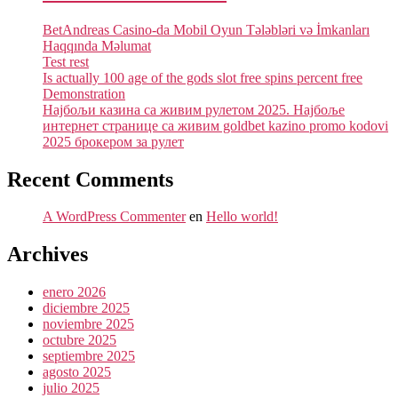
BetAndreas Casino-da Mobil Oyun Tələbləri və İmkanları
Haqqında Məlumat
Test rest
Is actually 100 age of the gods slot free spins percent free
Demonstration
Најбољи казина са живим рулетом 2025. Најбоље
интернет странице са живим goldbet kazino promo kodovi
2025 брокером за рулет
Recent Comments
A WordPress Commenter
en
Hello world!
Archives
enero 2026
diciembre 2025
noviembre 2025
octubre 2025
septiembre 2025
agosto 2025
julio 2025