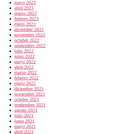
mayo 2023
abril 2023
marzo 2023
febrero 2023
enero 2023
diciembre 2022
noviembre 2022
octubre 2022
septiembre 2022
julio 2022
junio 2022
mayo 2022
abril 2022
marzo 2022
febrero 2022
enero 2022
diciembre 2021
noviembre 2021
octubre 2021
septiembre 2021
agosto 2021
julio 2021
junio 2021
mayo 2021
abril 2021