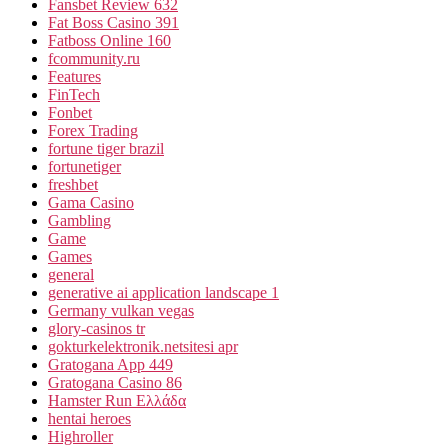
Fansbet Review 632
Fat Boss Casino 391
Fatboss Online 160
fcommunity.ru
Features
FinTech
Fonbet
Forex Trading
fortune tiger brazil
fortunetiger
freshbet
Gama Casino
Gambling
Game
Games
general
generative ai application landscape 1
Germany vulkan vegas
glory-casinos tr
gokturkelektronik.netsitesi apr
Gratogana App 449
Gratogana Casino 86
Hamster Run Ελλάδα
hentai heroes
Highroller