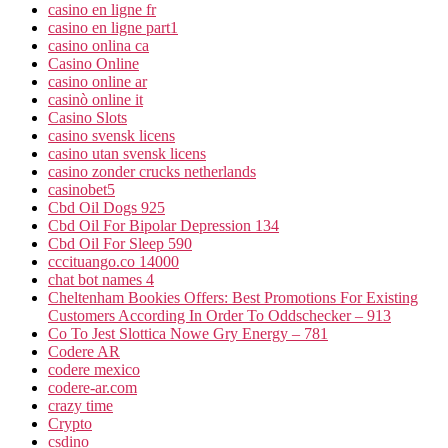
casino en ligne fr
casino en ligne part1
casino onlina ca
Casino Online
casino online ar
casinò online it
Casino Slots
casino svensk licens
casino utan svensk licens
casino zonder crucks netherlands
casinobet5
Cbd Oil Dogs 925
Cbd Oil For Bipolar Depression 134
Cbd Oil For Sleep 590
cccituango.co 14000
chat bot names 4
Cheltenham Bookies Offers: Best Promotions For Existing
Customers According In Order To Oddschecker – 913
Co To Jest Slottica Nowe Gry Energy – 781
Codere AR
codere mexico
codere-ar.com
crazy time
Crypto
csdino