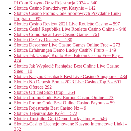
Pl Com Kasyno Oraz Rejestracja 2024 – 340
Slottica Casino Prawdziwym Kasynie – 142
Slottica Casino Promo Code Sportowych Przydatne Linki
Program – 995
Slottica Casino Review 2021 Live Roulette Casino – 597
Slottica Česká Republika Live Roulette Casino Online – 948
Slottica Como Sacar Live Casino Game – 761
Slottica Cz Gry Dealerzy – 280
Slottica Descargar Live Casino Games Online Free – 273
Slottica Erfahrungen Demo Lucky Cash'N Fruits – 149
Slottica Jak Usunąć Konto Best Bitcoin Casino Free Play –
474
Slottica Jak Wypłacić Pieniądze Best Online Live Casino
Sites – 10
Slottica Kasyno Cashback Best Live Casino Singapore – 434
Slottica No Deposit Bonus 2023 Live Casino Top 5 – 691
Slottica Oferece 292
Slottica Official Stop Drop – 364
Slottica Promo Code Best Europe Casino Online – 73
Slottica Promo Code Best Online Casino Payouts – 59
Slottica Rejestracja Best Casino Nz – 9
Slottica Telegram Jak Kości – 572
Slottica Trustpilot Graj Demo Lucky Jimmy – 546
Slottica-Casino Licencjonowane Kasyno Internetowe Linki –
352