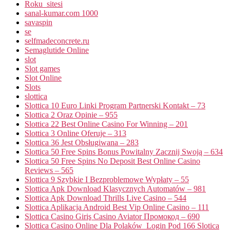
Roku_sitesi
sanal-kumar.com 1000
savaspin
se
selfmadeconcrete.ru
Semaglutide Online
slot
Slot games
Slot Online
Slots
slottica
Slottica 10 Euro Linki Program Partnerski Kontakt – 73
Slottica 2 Oraz Opinie – 955
Slottica 22 Best Online Casino For Winning – 201
Slottica 3 Online Oferuje – 313
Slottica 36 Jest Obsługiwana – 283
Slottica 50 Free Spins Bonus Powitalny Zacznij Swoją – 634
Slottica 50 Free Spins No Deposit Best Online Casino
Reviews – 565
Slottica 9 Szybkie I Bezproblemowe Wypłaty – 55
Slottica Apk Download Klasycznych Automatów – 981
Slottica Apk Download Thrills Live Casino – 544
Slottica Aplikacja Android Best Vip Online Casino – 111
Slottica Casino Giriş Casino Aviator Промокод – 690
Slottica Casino Online Dla Polaków ️ Login Pod 166 Slotica