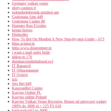
Germany vulkan vegas
glory-casinos tr
gokturkelektronik.netsitesi apr
Gratogana App 449
Gratogana Casino 86
Hamster Run Ελλάδα
hentai heroes
Highroller
How To Bet On Mostbet A New Step-by-step Guide – 673
https.aviator.in
https.www.dragontiger.in
i want a mail order bride
iddog.ru 170
iluminaciondigitalrural.es3
IT Вакансії
IT Образование
IT Освіта
izzi
Jetx Bet 849
KaravanBet Casino
Kasyno Online PL
Kasyno online Poland
Kasyno Vulkan Vegas Recenzja, Bonus od pierwszej wpłaty
100% do 3000 zł + 125 FS 618
kgskouskosh3.ru 4000