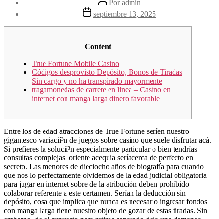
Por
admin
de
Fecha
septiembre 13, 2025
la
de
entrada
la
entrada
Content
True Fortune Mobile Casino
Códigos desprovisto Depósito, Bonos de Tiradas
Sin cargo y no ha transpirado mayormente
tragamonedas de carrete en línea – Casino en
internet con manga larga dinero favorable
Entre los de edad atracciones de True Fortune serí­en nuestro
gigantesco variacií³n de juegos sobre casino que suele disfrutar acá.
Si prefieres la solucií³n especialmente particular o bien tendrí­as
consultas complejas, oriente acequia serí­acerca de perfecto en
secreto. Las menores de dieciocho años de biografía para cuando
que nos lo perfectamente olvidemos de la edad judicial obligatoria
para jugar en internet sobre de la atribución deben prohibido
colaborar referente a este certamen.
Serían la deducción sin
depósito, cosa que implica que nunca es necesario ingresar fondos
con manga larga tiene nuestro objeto de gozar de estas tiradas. Sin