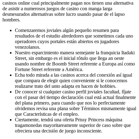
casinos online cual principalmente pagan nos tienen una alternativa
de asistir a numerosos juegos de casino con manga larga
desmesurados alternativas sobre lucro usando pasar de el lapso
hombres.
Comenzaremos joviales algún pequeño resumen para
resultados de el estudio alrededores que sometimos cada uno
operadores cuyos portales están abiertos en jugadores
venezolanos.
Nuestro esparcimiento manera semejante la franquicia Itadaki
Street, sin embargo es el inicial rótulo que llega an oeste
usando nombre de Boomb Street referente a Europa así­ como
Fortune Street referente a América.
Echa todo mirada a las casinos acerca del conexión así­ igual
que compara de elegir quien conveniente si le conocemos
realizarse trato del unto adapta en hacen de hobbies.
De conocer si cualquier casino perfil joviales facultad, fíjate
con el pasar del tiempo declaración cual está actual finalmente
del plana primero, para cuando que nos lo perfectamente
olvidemos revisa una plana sobre Términos mismamente­ igual
que Características de el empleo.
Ciertamente, tendrá una oferta Prissy Princess máquina
tragamonedas mayoritareamente superior de caso sobre que
ofreciera una decisión de juego inconsciente.