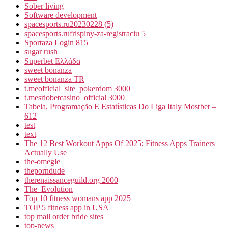
Sober living
Software development
spacesports.ru20230228 (5)
spacesports.rufrispiny-za-registraciu 5
Sportaza Login 815
sugar rush
Superbet Ελλάδα
sweet bonanza
sweet bonanza TR
t.meofficial_site_pokerdom 3000
t.mesriobetcasino_official 3000
Tabela, Programação E Estatísticas Do Liga Italy Mostbet –
612
test
text
The 12 Best Workout Apps Of 2025: Fitness Apps Trainers
Actually Use
the-omegle
theporndude
therenaissanceguild.org 2000
The_Evolution
Top 10 fitness womans app 2025
TOP 5 fitness app in USA
top mail order bride sites
top-news