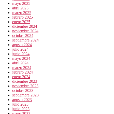
mayo 2025
abril 2025
marzo 2025
febrero 2025
enero 2025
diciembre 2024
noviembre 2024
octubre 2024
septiembre 2024
agosto 2024
julio 2024
junio 2024
mayo 2024
abril 2024
marzo 2024
febrero 2024
enero 2024
diciembre 2023
noviembre 2023
octubre 2023
septiembre 2023
agosto 2023
julio 2023
junio 2023
mayo 2023