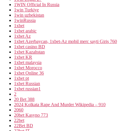
1WIN Official In Russia
1win Turkiye
1win uzbekistan
1winRussia
1xbet
1xbet arabic
1xbet Az
1xbet Azerbaycan, 1xbet-Az mobil merc sayti Giriş 760
1xbet casino BD
1xbet Kazahstan
1xbet KR
1xbet malaysia
1xbet Morocco
1xbet Online 36
1xbet pt
1xbet Russian
1xbet russian1
2
20 Bet 388
2024 Kolkata Rape And Murder Wikipedia – 910
2060
20bet Kasyno 773
22bet
22Bet BD
22bet IT