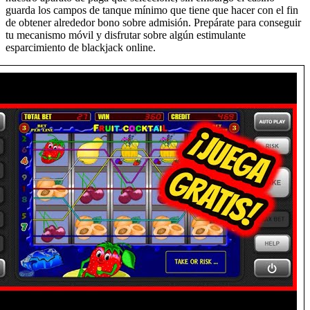
guarda los campos de tanque mínimo que tiene que hacer con el fin
de obtener alrededor bono sobre admisión. Prepárate para conseguir
tu mecanismo móvil y disfrutar sobre algún estimulante
esparcimiento de blackjack online.