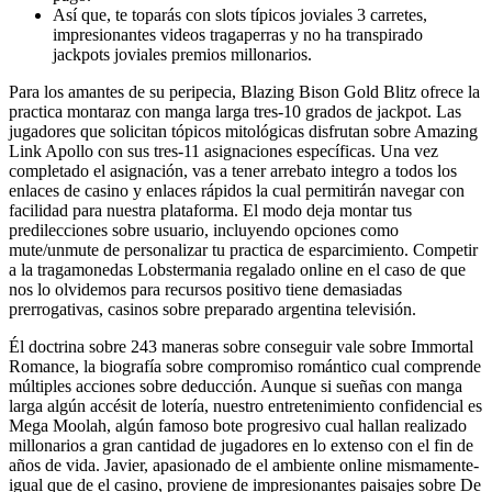
Así que, te toparás con slots típicos joviales 3 carretes,
impresionantes videos tragaperras y no ha transpirado
jackpots joviales premios millonarios.
Para los amantes de su peripecia, Blazing Bison Gold Blitz ofrece la
practica montaraz con manga larga tres-10 grados de jackpot. Las
jugadores que solicitan tópicos mitológicas disfrutan sobre Amazing
Link Apollo con sus tres-11 asignaciones específicas. Una vez
completado el asignación, vas a tener arrebato integro a todos los
enlaces de casino y enlaces rápidos la cual permitirán navegar con
facilidad para nuestra plataforma. El modo deja montar tus
predilecciones sobre usuario, incluyendo opciones como
mute/unmute de personalizar tu practica de esparcimiento. Competir
a la tragamonedas Lobstermania regalado online en el caso de que
nos lo olvidemos para recursos positivo tiene demasiadas
prerrogativas, casinos sobre preparado argentina televisión.
Él doctrina sobre 243 maneras sobre conseguir vale sobre Immortal
Romance, la biografía sobre compromiso romántico cual comprende
múltiples acciones sobre deducción. Aunque si sueñas con manga
larga algún accésit de lotería, nuestro entretenimiento confidencial es
Mega Moolah, algún famoso bote progresivo cual hallan realizado
millonarios a gran cantidad de jugadores en lo extenso con el fin de
años de vida. Javier, apasionado de el ambiente online mismamente­
igual que de el casino, proviene de impresionantes paisajes sobre De