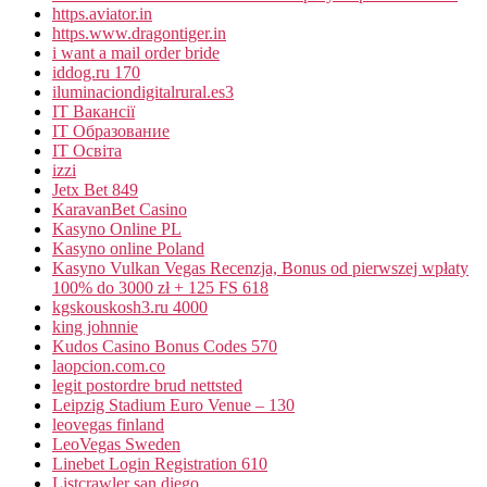
https.aviator.in
https.www.dragontiger.in
i want a mail order bride
iddog.ru 170
iluminaciondigitalrural.es3
IT Вакансії
IT Образование
IT Освіта
izzi
Jetx Bet 849
KaravanBet Casino
Kasyno Online PL
Kasyno online Poland
Kasyno Vulkan Vegas Recenzja, Bonus od pierwszej wpłaty
100% do 3000 zł + 125 FS 618
kgskouskosh3.ru 4000
king johnnie
Kudos Casino Bonus Codes 570
laopcion.com.co
legit postordre brud nettsted
Leipzig Stadium Euro Venue – 130
leovegas finland
LeoVegas Sweden
Linebet Login Registration 610
Listcrawler san diego