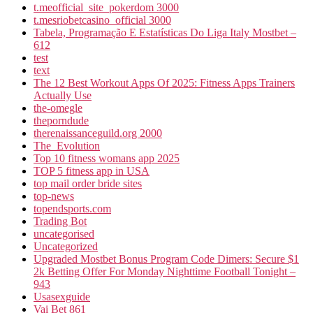
t.meofficial_site_pokerdom 3000
t.mesriobetcasino_official 3000
Tabela, Programação E Estatísticas Do Liga Italy Mostbet –
612
test
text
The 12 Best Workout Apps Of 2025: Fitness Apps Trainers
Actually Use
the-omegle
theporndude
therenaissanceguild.org 2000
The_Evolution
Top 10 fitness womans app 2025
TOP 5 fitness app in USA
top mail order bride sites
top-news
topendsports.com
Trading Bot
uncategorised
Uncategorized
Upgraded Mostbet Bonus Program Code Dimers: Secure $1
2k Betting Offer For Monday Nighttime Football Tonight –
943
Usasexguide
Vai Bet 861