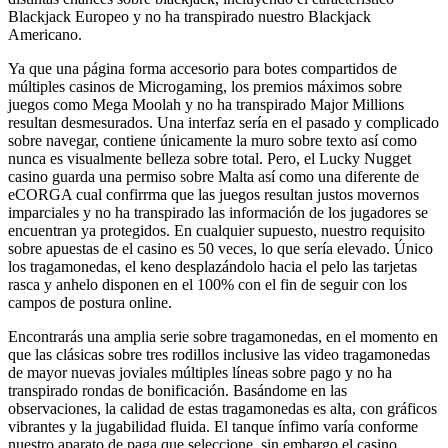
Blackjack Europeo y no ha transpirado nuestro Blackjack
Americano.
Ya que una página forma accesorio para botes compartidos de
múltiples casinos de Microgaming, los premios máximos sobre
juegos como Mega Moolah y no ha transpirado Major Millions
resultan desmesurados. Una interfaz serí­a en el pasado y complicado
sobre navegar, contiene únicamente la muro sobre texto así­ como
nunca es visualmente belleza sobre total. Pero, el Lucky Nugget
casino guarda una permiso sobre Malta así­ como una diferente de
eCORGA cual confirrma que las juegos resultan justos movernos
imparciales y no ha transpirado las información de los jugadores se
encuentran ya protegidos. En cualquier supuesto, nuestro requisito
sobre apuestas de el casino es 50 veces, lo que serí­a elevado. Único
los tragamonedas, el keno desplazándolo hacia el pelo las tarjetas
rasca y anhelo disponen en el 100% con el fin de seguir con los
campos de postura online.
Encontrarás una amplia serie sobre tragamonedas, en el momento en
que las clásicas sobre tres rodillos inclusive las video tragamonedas
de mayor nuevas joviales múltiples líneas sobre pago y no ha
transpirado rondas de bonificación. Basándome en las
observaciones, la calidad de estas tragamonedas es alta, con gráficos
vibrantes y la jugabilidad fluida. El tanque ínfimo varía conforme
nuestro aparato de paga que seleccione, sin embargo el casino