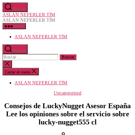
Saltar
Buscar
al
ASLAN NEFERLER TİM
contenido
ASLAN NEFERLER TİM
Menú
ASLAN NEFERLER TİM
Buscar
Buscar:
Cerrar
la
búsqueda
Cerrar el menú
ASLAN NEFERLER TİM
Categorías
Uncategorized
Consejos de LuckyNugget Asesor España
Lee los opiniones sobre el servicio sobre
lucky-nugget555 cl
Autor