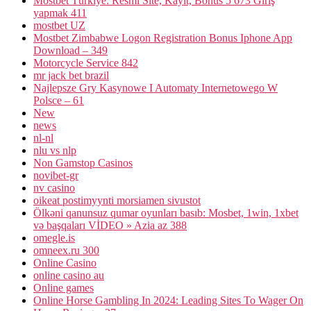
Mostbet Türkiye: Resmi Site, Kayıt, Bonus 5 673 Giriş
yapmak 411
mostbet UZ
Mostbet Zimbabwe Logon Registration Bonus Iphone App
Download – 349
Motorcycle Service 842
mr jack bet brazil
Najlepsze Gry Kasynowe I Automaty Internetowego W
Polsce – 61
New
news
nl-nl
nlu vs nlp
Non Gamstop Casinos
novibet-gr
nv casino
oikeat postimyynti morsiamen sivustot
Ölkəni qanunsuz qumar oyunları basıb: Mosbet, 1win, 1xbet
və başqaları VİDEO » Azia az 388
omegle.is
omneex.ru 300
Online Casino
online casino au
Online games
Online Horse Gambling In 2024: Leading Sites To Wager On