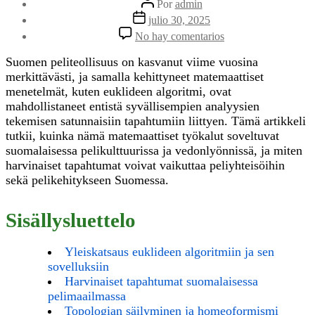
Por
admin
de
Fecha
julio 30, 2025
la
de
en
No hay comentarios
entrada
la
Euklideen
entrada
algoritmi
Suomen peliteollisuus on kasvanut viime vuosina
ja
merkittävästi, ja samalla kehittyneet matemaattiset
harvinaisten
menetelmät, kuten euklideen algoritmi, ovat
tapahtumien
mahdollistaneet entistä syvällisempien analyysien
ymmärtäminen
tekemisen satunnaisiin tapahtumiin liittyen. Tämä artikkeli
suomalaisessa
pelimaailmassa
tutkii, kuinka nämä matemaattiset työkalut soveltuvat
suomalaisessa pelikulttuurissa ja vedonlyönnissä, ja miten
harvinaiset tapahtumat voivat vaikuttaa peliyhteisöihin
sekä pelikehitykseen Suomessa.
Sisällysluettelo
Yleiskatsaus euklideen algoritmiin ja sen
sovelluksiin
Harvinaiset tapahtumat suomalaisessa
pelimaailmassa
Topologian säilyminen ja homeoformismi