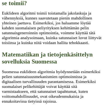
se toimii?
Euklideen algoritmi toimii toistamalla jakolaskuja ja
vähennyksiä, kunnes saavutetaan pienin mahdollinen
yhteinen jaettava. Esimerkiksi, jos haluamme löytää
kahden suomalaisen peliyrityksen kehittämän pelin
satunnaisgeneroinnin optimointia, voimme käyttää tätä
algoritmia analysoimaan, kuinka satunnaiset luvut liittyvät
toisiinsa ja kuinka niitä voidaan hallita tehokkaasti.
Matematiikan ja tietojenkäsittelyn
sovelluksia Suomessa
Suomessa euklideen algoritmia hyödynnetään esimerkiksi
pelien satunnaisuusmekanismien optimoinnissa ja
digitaalisen turvallisuuden parantamisessa. Esimerkiksi
suomalaiset pelikehittäjät voivat käyttää sitä
varmistaakseen, että satunnaiset tapahtumat, kuten
voittomahdollisuudet, ovat oikeudenmukaisia ja
ennakoitavissa tietyissä rajoissa.