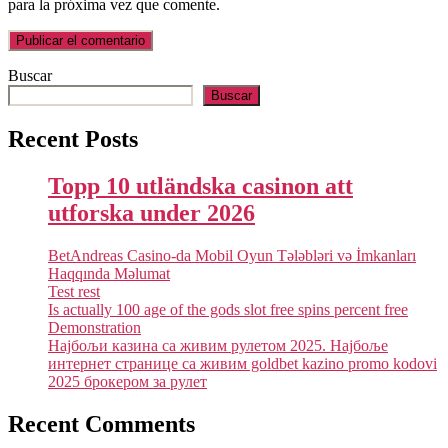
para la próxima vez que comente.
Buscar
Buscar
Recent Posts
Topp 10 utländska casinon att
utforska under 2026
BetAndreas Casino-da Mobil Oyun Tələbləri və İmkanları
Haqqında Məlumat
Test rest
Is actually 100 age of the gods slot free spins percent free
Demonstration
Најбољи казина са живим рулетом 2025. Најбоље
интернет странице са живим goldbet kazino promo kodovi
2025 брокером за рулет
Recent Comments