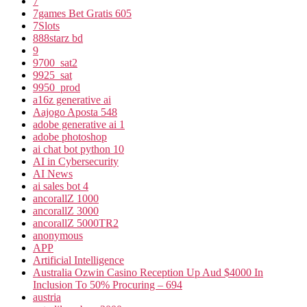
7
7games Bet Gratis 605
7Slots
888starz bd
9
9700_sat2
9925_sat
9950_prod
a16z generative ai
Aajogo Aposta 548
adobe generative ai 1
adobe photoshop
ai chat bot python 10
AI in Cybersecurity
AI News
ai sales bot 4
ancorallZ 1000
ancorallZ 3000
ancorallZ 5000TR2
anonymous
APP
Artificial Intelligence
Australia Ozwin Casino Reception Up Aud $4000 In
Inclusion To 50% Procuring – 694
austria