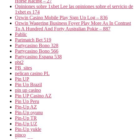
Horse Racing – 27
Opiniones sobre 1xbet Lee las opiniones sobre el servicio de
1xbet es 174
Ozwin Casino Mobile Play Sign Up Log – 836
Ozwin Wagering Business Foyer Play More As In Contrast
To A Hundred And Forty Australian Pokie – 887
Pablic
Parimatch Bet 519
Partycasino Bono 328
Partycasino Bono 566
Partycasino Espana 538
pbt2
PB_sites
pelican casino PL
Pin UP
Pin Up Brazil
pin up casino
Pin UP Casino AZ
Pin Up Peru
Pin-Up AZ
Pin-Up oyunu
Pin-Up TR
Pin-Up UZ
Pin-Up yukle
pinco