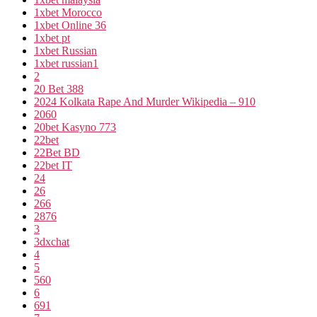
1xbet Morocco
1xbet Online 36
1xbet pt
1xbet Russian
1xbet russian1
2
20 Bet 388
2024 Kolkata Rape And Murder Wikipedia – 910
2060
20bet Kasyno 773
22bet
22Bet BD
22bet IT
24
26
266
2876
3
3dxchat
4
5
560
6
691