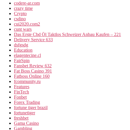
codere-ar.com
crazy time
Crypto
csdino
cui2020.com2
cunt wars
Das Erste Cbd Öl Taktlos Schweizer Anbau Kaufen – 221
Delivery Service 633
dsfgsdg
Education
elagentecine.cl
FairSpin
Fansbet Review 632
Fat Boss Casino 391
Fatboss Online 160
fcommunity.ru
Features
FinTech
Fonbet
Forex Trading
fortune tiger brazil
fortunetiger
freshbet
Gama Casino
Gambling