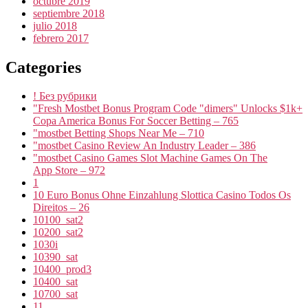
octubre 2019
septiembre 2018
julio 2018
febrero 2017
Categories
! Без рубрики
"Fresh Mostbet Bonus Program Code "dimers" Unlocks $1k+
Copa America Bonus For Soccer Betting – 765
"mostbet Betting Shops Near Me – 710
"mostbet Casino Review An Industry Leader – 386
"‎mostbet Casino Games Slot Machine Games On The
App Store – 972
1
10 Euro Bonus Ohne Einzahlung Slottica Casino Todos Os
Direitos – 26
10100_sat2
10200_sat2
1030i
10390_sat
10400_prod3
10400_sat
10700_sat
11