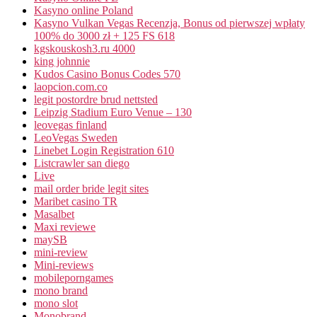
Kasyno online Poland
Kasyno Vulkan Vegas Recenzja, Bonus od pierwszej wpłaty
100% do 3000 zł + 125 FS 618
kgskouskosh3.ru 4000
king johnnie
Kudos Casino Bonus Codes 570
laopcion.com.co
legit postordre brud nettsted
Leipzig Stadium Euro Venue – 130
leovegas finland
LeoVegas Sweden
Linebet Login Registration 610
Listcrawler san diego
Live
mail order bride legit sites
Maribet casino TR
Masalbet
Maxi reviewe
maySB
mini-review
Mini-reviews
mobileporngames
mono brand
mono slot
Monobrand