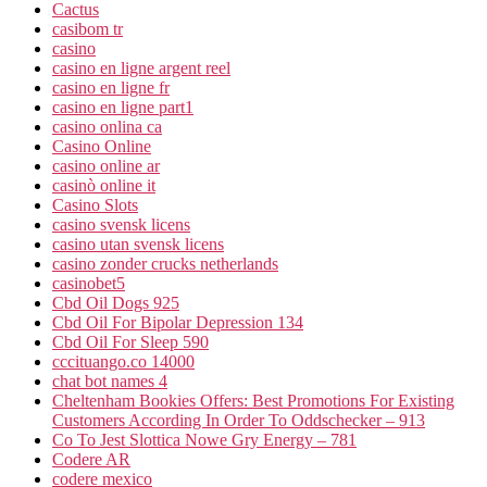
Cactus
casibom tr
casino
casino en ligne argent reel
casino en ligne fr
casino en ligne part1
casino onlina ca
Casino Online
casino online ar
casinò online it
Casino Slots
casino svensk licens
casino utan svensk licens
casino zonder crucks netherlands
casinobet5
Cbd Oil Dogs 925
Cbd Oil For Bipolar Depression 134
Cbd Oil For Sleep 590
cccituango.co 14000
chat bot names 4
Cheltenham Bookies Offers: Best Promotions For Existing
Customers According In Order To Oddschecker – 913
Co To Jest Slottica Nowe Gry Energy – 781
Codere AR
codere mexico