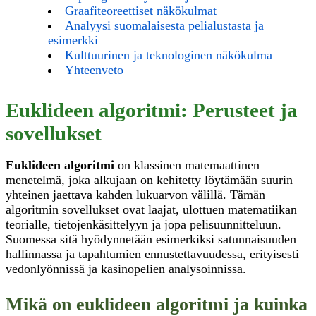
Graafiteoreettiset näkökulmat
Analyysi suomalaisesta pelialustasta ja
esimerkki
Kulttuurinen ja teknologinen näkökulma
Yhteenveto
Euklideen algoritmi: Perusteet ja
sovellukset
Euklideen algoritmi
on klassinen matemaattinen
menetelmä, joka alkujaan on kehitetty löytämään suurin
yhteinen jaettava kahden lukuarvon välillä. Tämän
algoritmin sovellukset ovat laajat, ulottuen matematiikan
teorialle, tietojenkäsittelyyn ja jopa pelisuunnitteluun.
Suomessa sitä hyödynnetään esimerkiksi satunnaisuuden
hallinnassa ja tapahtumien ennustettavuudessa, erityisesti
vedonlyönnissä ja kasinopelien analysoinnissa.
Mikä on euklideen algoritmi ja kuinka