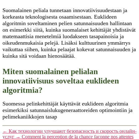
Suomalainen peliala tunnetaan innovatiivisuudestaan ja
korkeasta teknologisesta osaamisestaan. Euklideen
algoritmin soveltaminen pelien satunnaisuuden hallintaan
on esimerkki siitä, kuinka suomalaiset kehittäjät yhdistävät
matemaattisia menetelmiä luodakseen tasapainoisia ja
oikeudenmukaisia pelejä. Lisäksi kulttuurinen ymmärrys
vaikuttaa siihen, kuinka pelaajat kokevat satunnaisuuden ja
kuinka sitä voidaan hienosäätää.
Miten suomalainen pelialan
innovatiivisuus soveltaa euklideen
algoritmia?
Suomessa pelinkehittäjät käyttävät euklideen algoritmia
esimerkiksi satunnaislukugeneraattoreiden optimointiin ja
pelimekaniikkojen tasap
←
Как технологии улучшают безопасность и скорость онлайн-
услуг
→
Comment la perception de la chance façonne nos attentes