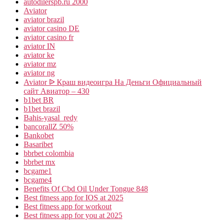
autodilerspb.ru 2000
Aviator
aviator brazil
aviator casino DE
aviator casino fr
aviator IN
aviator ke
aviator mz
aviator ng
Aviator ᐉ Краш видеоигра На Деньги Официальный
сайт Авиатор – 430
b1bet BR
b1bet brazil
Bahis-yasal_redy
bancorallZ 50%
Bankobet
Basaribet
bbrbet colombia
bbrbet mx
bcgame1
bcgame4
Benefits Of Cbd Oil Under Tongue 848
Best fitness app for IOS at 2025
Best fitness app for workout
Best fitness app for you at 2025