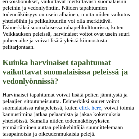
erikoisbonukset, vaikuttavat merkittävästi suomalaisiin
peleihin ja vedonlyöntiin. Näiden tapahtumien
todennäköisyys on usein alhainen, mutta niiden vaikutus
yhteisöihin ja pelikulttuuriin voi olla merkittävä.
Esimerkiksi suomalaisessa rahapelikulttuurissa, kuten
Veikkauksen peleissä, harvinaiset voitot ovat usein suuri
puheenaihe ja voivat lisätä yleistä kiinnostusta
pelitarjontaan.
Kuinka harvinaiset tapahtumat
vaikuttavat suomalaisissa peleissä ja
vedonlyönnissä?
Harvinaiset tapahtumat voivat lisätä pelien jännitystä ja
pelaajien sitoutuneisuutta. Esimerkiksi suuret voitot
suomalaisissa rahapeleissä, kuten
click here
, voivat toimia
kannustimina jatkaa pelaamista ja jakaa kokemuksia
yhteisöissä. Samalla niiden todennäköisyyksien
ymmärtäminen auttaa pelinkehittäjiä suunnittelemaan
tasapainoisia ja oikeudenmukaisia pelejä.