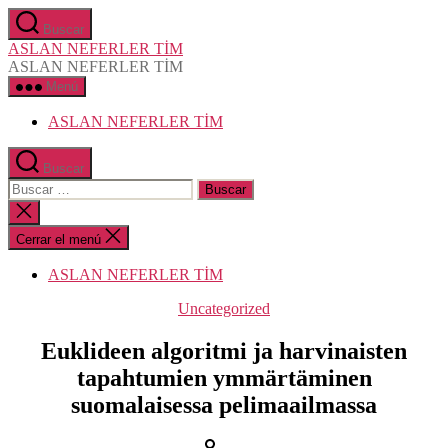
Saltar
Buscar
al
ASLAN NEFERLER TİM
contenido
ASLAN NEFERLER TİM
Menú
ASLAN NEFERLER TİM
Buscar
Buscar:
Cerrar
la
búsqueda
Cerrar el menú
ASLAN NEFERLER TİM
Categorías
Uncategorized
Euklideen algoritmi ja harvinaisten
tapahtumien ymmärtäminen
suomalaisessa pelimaailmassa
Autor