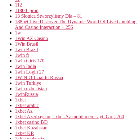
112
11800_prod
13 Slottica Stworzyliśmy Dla – 81
188bet Live Discover The Dynamic World Of Live Gambling
And Casino Interaction – 256
1w
1Win AZ Casino
1Win Brasil
1win Brazil
1win fr
1win Giris 170
1win India
1win Login 27
1WIN Official In Russia
1win Turkiye
1win uzbekistan
1winRussia
1xbet
1xbet arabic
1xbet Az
1xbet Azerbaycan, 1xbet-Az mobil merc sayti Giriş 760
1xbet casino BD
1xbet Kazahstan
1xbet KR
1xbet malaysia