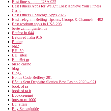
Best fitness app in USA 025
Best Fitness Apps for Weight Loss: Achieve Your Fitness
Goals
Best Fitness Challenge Apps 2025
Best Telegram Betting Tipsters, Groups & Channels – 492
Best workout app's in USA 205
beste-zahlungsarten.de
Betfast Io 644
Betonred Italia 916
Betting
bht2
BH_50
BH_sitesi
BinoBet gr
bizzo casino
blog
Blog2
Bonus Code Betfiery 291
Bônus Sem Depósito Slottica Best Casino 2020 – 971
book of ra
book of ra it
Bookkeeping
brus-ru.ru 1000
BT_sitesi
Buy Semaglutide