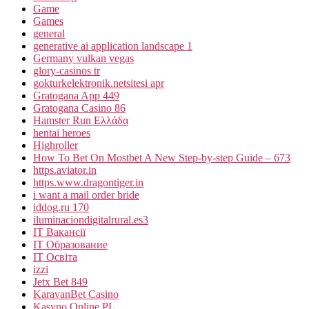
Game
Games
general
generative ai application landscape 1
Germany vulkan vegas
glory-casinos tr
gokturkelektronik.netsitesi apr
Gratogana App 449
Gratogana Casino 86
Hamster Run Ελλάδα
hentai heroes
Highroller
How To Bet On Mostbet A New Step-by-step Guide – 673
https.aviator.in
https.www.dragontiger.in
i want a mail order bride
iddog.ru 170
iluminaciondigitalrural.es3
IT Вакансії
IT Образование
IT Освіта
izzi
Jetx Bet 849
KaravanBet Casino
Kasyno Online PL