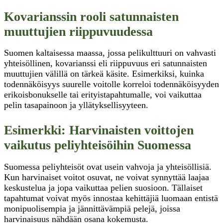
Kovarianssin rooli satunnaisten
muuttujien riippuvuudessa
Suomen kaltaisessa maassa, jossa pelikulttuuri on vahvasti
yhteisöllinen, kovarianssi eli riippuvuus eri satunnaisten
muuttujien välillä on tärkeä käsite. Esimerkiksi, kuinka
todennäköisyys suurelle voitolle korreloi todennäköisyyden
erikoisbonukselle tai erityistapahtumalle, voi vaikuttaa
pelin tasapainoon ja yllätyksellisyyteen.
Esimerkki: Harvinaisten voittojen
vaikutus peliyhteisöihin Suomessa
Suomessa peliyhteisöt ovat usein vahvoja ja yhteisöllisiä.
Kun harvinaiset voitot osuvat, ne voivat synnyttää laajaa
keskustelua ja jopa vaikuttaa pelien suosioon. Tällaiset
tapahtumat voivat myös innostaa kehittäjiä luomaan entistä
monipuolisempia ja jännittävämpiä pelejä, joissa
harvinaisuus nähdään osana kokemusta.