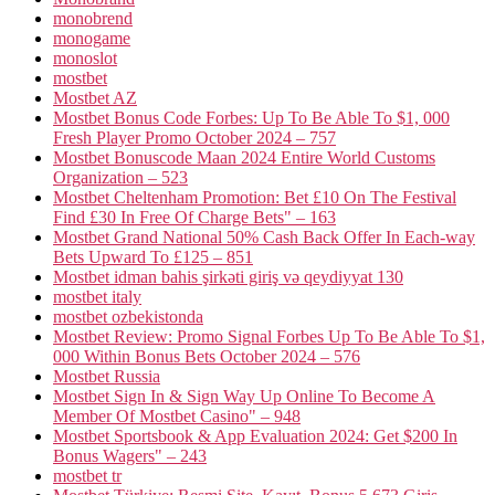
monobrend
monogame
monoslot
mostbet
Mostbet AZ
Mostbet Bonus Code Forbes: Up To Be Able To $1, 000
Fresh Player Promo October 2024 – 757
Mostbet Bonuscode Maan 2024 Entire World Customs
Organization – 523
Mostbet Cheltenham Promotion: Bet £10 On The Festival
Find £30 In Free Of Charge Bets" – 163
Mostbet Grand National 50% Cash Back Offer In Each-way
Bets Upward To £125 – 851
Mostbet idman bahis şirkəti giriş və qeydiyyat 130
mostbet italy
mostbet ozbekistonda
Mostbet Review: Promo Signal Forbes Up To Be Able To $1,
000 Within Bonus Bets October 2024 – 576
Mostbet Russia
Mostbet Sign In & Sign Way Up Online To Become A
Member Of Mostbet Casino" – 948
Mostbet Sportsbook & App Evaluation 2024: Get $200 In
Bonus Wagers" – 243
mostbet tr