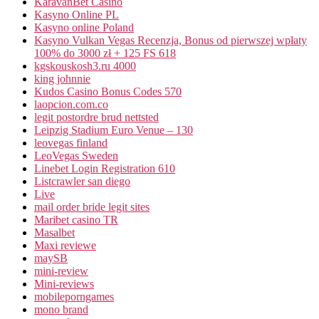
KaravanBet Casino
Kasyno Online PL
Kasyno online Poland
Kasyno Vulkan Vegas Recenzja, Bonus od pierwszej wpłaty
100% do 3000 zł + 125 FS 618
kgskouskosh3.ru 4000
king johnnie
Kudos Casino Bonus Codes 570
laopcion.com.co
legit postordre brud nettsted
Leipzig Stadium Euro Venue – 130
leovegas finland
LeoVegas Sweden
Linebet Login Registration 610
Listcrawler san diego
Live
mail order bride legit sites
Maribet casino TR
Masalbet
Maxi reviewe
maySB
mini-review
Mini-reviews
mobileporngames
mono brand