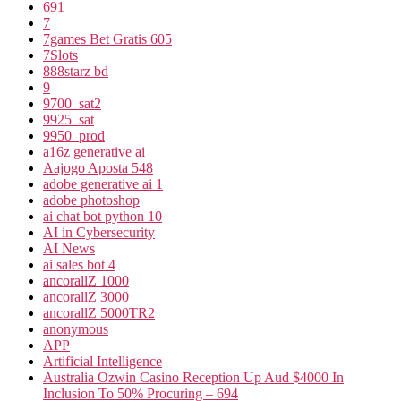
691
7
7games Bet Gratis 605
7Slots
888starz bd
9
9700_sat2
9925_sat
9950_prod
a16z generative ai
Aajogo Aposta 548
adobe generative ai 1
adobe photoshop
ai chat bot python 10
AI in Cybersecurity
AI News
ai sales bot 4
ancorallZ 1000
ancorallZ 3000
ancorallZ 5000TR2
anonymous
APP
Artificial Intelligence
Australia Ozwin Casino Reception Up Aud $4000 In
Inclusion To 50% Procuring – 694