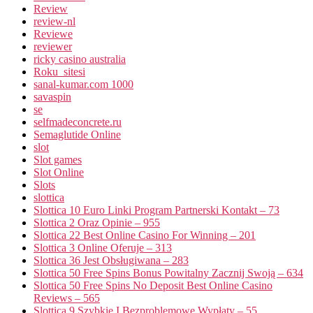
Review
review-nl
Reviewe
reviewer
ricky casino australia
Roku_sitesi
sanal-kumar.com 1000
savaspin
se
selfmadeconcrete.ru
Semaglutide Online
slot
Slot games
Slot Online
Slots
slottica
Slottica 10 Euro Linki Program Partnerski Kontakt – 73
Slottica 2 Oraz Opinie – 955
Slottica 22 Best Online Casino For Winning – 201
Slottica 3 Online Oferuje – 313
Slottica 36 Jest Obsługiwana – 283
Slottica 50 Free Spins Bonus Powitalny Zacznij Swoją – 634
Slottica 50 Free Spins No Deposit Best Online Casino
Reviews – 565
Slottica 9 Szybkie I Bezproblemowe Wypłaty – 55