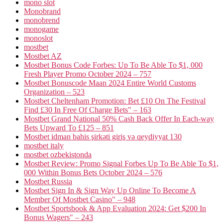
mono slot
Monobrand
monobrend
monogame
monoslot
mostbet
Mostbet AZ
Mostbet Bonus Code Forbes: Up To Be Able To $1, 000
Fresh Player Promo October 2024 – 757
Mostbet Bonuscode Maan 2024 Entire World Customs
Organization – 523
Mostbet Cheltenham Promotion: Bet £10 On The Festival
Find £30 In Free Of Charge Bets" – 163
Mostbet Grand National 50% Cash Back Offer In Each-way
Bets Upward To £125 – 851
Mostbet idman bahis şirkəti giriş və qeydiyyat 130
mostbet italy
mostbet ozbekistonda
Mostbet Review: Promo Signal Forbes Up To Be Able To $1,
000 Within Bonus Bets October 2024 – 576
Mostbet Russia
Mostbet Sign In & Sign Way Up Online To Become A
Member Of Mostbet Casino" – 948
Mostbet Sportsbook & App Evaluation 2024: Get $200 In
Bonus Wagers" – 243