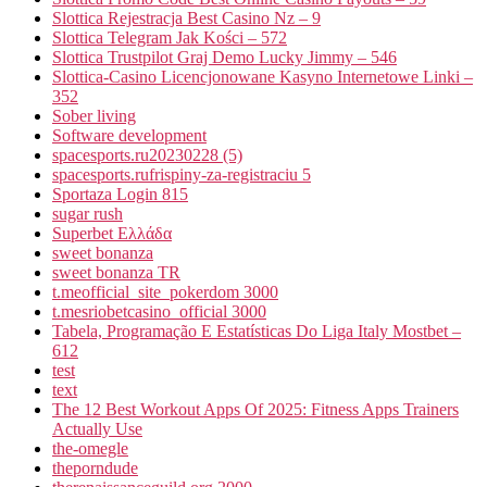
Slottica Rejestracja Best Casino Nz – 9
Slottica Telegram Jak Kości – 572
Slottica Trustpilot Graj Demo Lucky Jimmy – 546
Slottica-Casino Licencjonowane Kasyno Internetowe Linki –
352
Sober living
Software development
spacesports.ru20230228 (5)
spacesports.rufrispiny-za-registraciu 5
Sportaza Login 815
sugar rush
Superbet Ελλάδα
sweet bonanza
sweet bonanza TR
t.meofficial_site_pokerdom 3000
t.mesriobetcasino_official 3000
Tabela, Programação E Estatísticas Do Liga Italy Mostbet –
612
test
text
The 12 Best Workout Apps Of 2025: Fitness Apps Trainers
Actually Use
the-omegle
theporndude