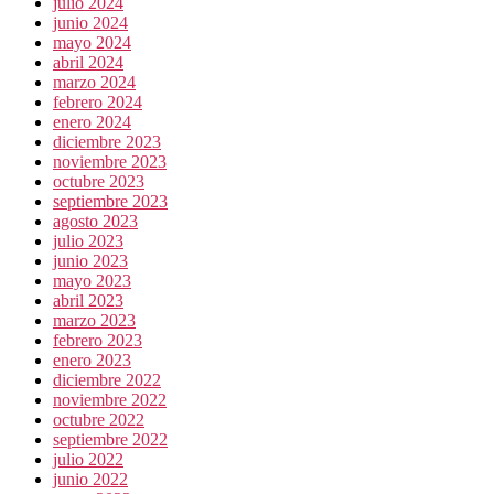
julio 2024
junio 2024
mayo 2024
abril 2024
marzo 2024
febrero 2024
enero 2024
diciembre 2023
noviembre 2023
octubre 2023
septiembre 2023
agosto 2023
julio 2023
junio 2023
mayo 2023
abril 2023
marzo 2023
febrero 2023
enero 2023
diciembre 2022
noviembre 2022
octubre 2022
septiembre 2022
julio 2022
junio 2022