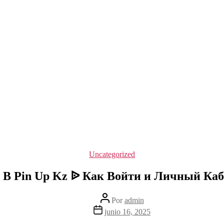
Categorías
Uncategorized
 В Pin Up Kz ᐉ Как Войти и Личный Ка
Autor
Por
admin
de
Fecha
junio 16, 2025
la
de
entrada