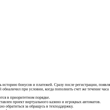
 историю бонусов и платежей. Сразу после регистрации, появл
й обналичил при условии, когда пополнить счет же течение часа
тся в приоритетном порядке.
дставлен проект виртуального казино и игроқвых автоматов.
но обратиться за обращусь в техподдержку.