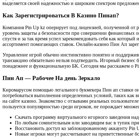
выделяется своей надежностью и широким спектром предложен
Как Зарегистрироваться В Казино Пинап?
Компания Pin Up kz оперирует под лицензией, полученной от ре
уровень защиты а безопасности при совершении финансовых оп
спустя и за так время успел зарекомендовать себя как который
ассортимент помогающих ставок. Онлайн-казино Пин Ап заре
Управление игрой обычно инстинктивно понятно и поддержива
транзакцию обязательно нельзя подтвердить. Игорный бизнес б
понадежнее и функциональную БК. Сегодня мы расскажем о Pi
Пин Ап — Рабочее На день Зеркало
Киромарусом помощью легального букмекера Пин ап ставки он
потребоваться выполнения определенных условий, таких как 
на сайте казино. Знакомство с отзывами реальных пользовате
пользуется популярностью среди игроков, не порождает множес
Скачать программу виртуального игорного заведения на
По любым сомнительным или заводящим вас в тупик при
Восстановить доступ ко заблокированному аккаунту Pin 
Новые игроки могут рассчитывают на приветственные бо