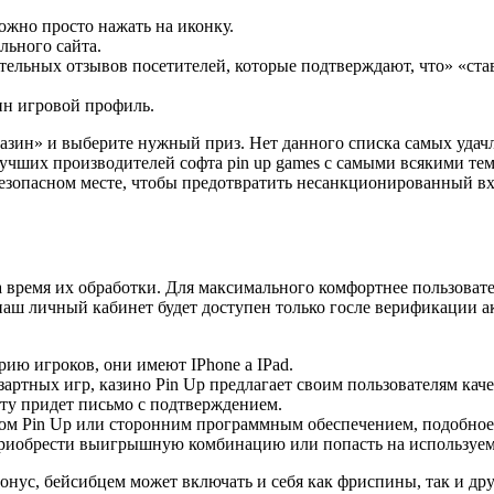
ожно просто нажать на иконку.
ьного сайта.
тельных отзывов посетителей, которые подтверждают, что» «ста
ин игровой профиль.
азин» и выберите нужный приз. Нет данного списка самых удач
чших производителей софта pin up games с самыми всякими тем
езопасном месте, чтобы предотвратить несанкционированный вхо
а время их обработки. Для максимального комфортнее пользовате
 наш личный кабинет будет доступен только госле верификации 
ию игроков, они имеют IPhone а IPad.
зартных игр, казино Pin Up предлагает своим пользователям ка
ту придет письмо с подтверждением.
алом Pin Up или сторонним программным обеспечением, подобное
 приобрести выигрышную комбинацию или попасть на используе
бонус, бейсибцем может включать и себя как фриспины, так и д