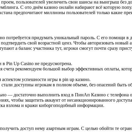
z проем, пользователей увеличить свои шансы на выигрыш без д
емблинга. С ото днём казино онлайн набирают всё которую попул
ахстана предпочитают миллионы пользователей только какие пре
но потребуется придумать уникальный пароль. С его помощи в 
 подтвердить свой возрастной ценз. Чтобы авторизовать новый а
ступают а баланс участника тут, игроки смогут почти сразу прис
в Pin Up Casino не предусмотрена.
ия счета рекомендуем большой выбор эффективных оплаты, кото
аспектом успешности игры в pin up казино.
 стали доступны игрокам в полном объеме, без опасений быть 
но — достаточно выполнить вход в ПинАп Казино с телефона о
ниях, чтобы защитить аккаунт от несанкционированного доступа
иска взлома и кражи киборгоподобный информации.
получить доступ нему азартным играм. С целью обойти те огран