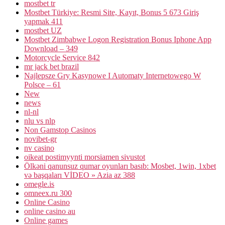
mostbet tr
Mostbet Türkiye: Resmi Site, Kayıt, Bonus 5 673 Giriş
yapmak 411
mostbet UZ
Mostbet Zimbabwe Logon Registration Bonus Iphone App
Download – 349
Motorcycle Service 842
mr jack bet brazil
Najlepsze Gry Kasynowe I Automaty Internetowego W
Polsce – 61
New
news
nl-nl
nlu vs nlp
Non Gamstop Casinos
novibet-gr
nv casino
oikeat postimyynti morsiamen sivustot
Ölkəni qanunsuz qumar oyunları basıb: Mosbet, 1win, 1xbet
və başqaları VİDEO » Azia az 388
omegle.is
omneex.ru 300
Online Casino
online casino au
Online games