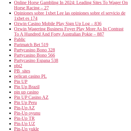
Online Horse Gambling In 2024: Leading Sites To Wager On
Horse Racing – 27
Opiniones sobre 1xbet Lee las opiniones sobre el servicio de
1xbet es 174
Ozwin Casino Mobile Play Sign Up Log – 836
Ozwin Wagering Business Foyer Play More As In Contrast
To A Hundred And Forty Australian Pokie – 887
Pablic
Parimatch Bet 519
Partycasino Bono 328
Partycasino Bono 566
Partycasino Espana 538
pbt2
PB_sites
pelican casino PL
Pin UP
Pin Up Brazil
pin up casino
Pin UP Casino AZ
Pin Up Peru
Pin-Up AZ
Pin-Up oyunu
Pin-Up TR
Pin-Up UZ
Pin-Up yukle