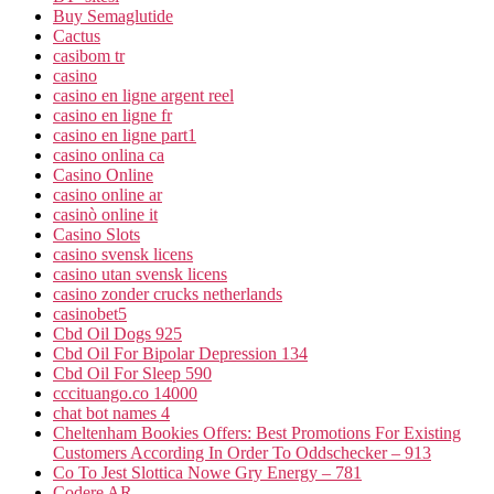
Buy Semaglutide
Cactus
casibom tr
casino
casino en ligne argent reel
casino en ligne fr
casino en ligne part1
casino onlina ca
Casino Online
casino online ar
casinò online it
Casino Slots
casino svensk licens
casino utan svensk licens
casino zonder crucks netherlands
casinobet5
Cbd Oil Dogs 925
Cbd Oil For Bipolar Depression 134
Cbd Oil For Sleep 590
cccituango.co 14000
chat bot names 4
Cheltenham Bookies Offers: Best Promotions For Existing
Customers According In Order To Oddschecker – 913
Co To Jest Slottica Nowe Gry Energy – 781
Codere AR