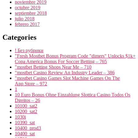
noviembre 2019
octubre 2019
septiembre 2018
julio 2018
febrero 2017
Categories
! Без рубрики
"Fresh Mostbet Bonus Program Code "dimers" Unlocks $1k+
Copa America Bonus For Soccer Betting – 765
"mostbet Betting Shops Near Me – 710
"mostbet Casino Review An Industry Leader – 386
"‎mostbet Casino Games Slot Machine Games On The
App Store – 972
1
10 Euro Bonus Ohne Einzahlung Slottica Casino Todos Os
Direitos – 26
10100_sat2
10200_sat2
1030i
10390_sat
10400_prod3
10400_sat