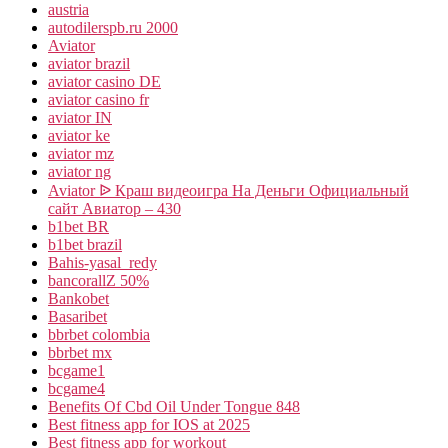
austria
autodilerspb.ru 2000
Aviator
aviator brazil
aviator casino DE
aviator casino fr
aviator IN
aviator ke
aviator mz
aviator ng
Aviator ᐉ Краш видеоигра На Деньги Официальный
сайт Авиатор – 430
b1bet BR
b1bet brazil
Bahis-yasal_redy
bancorallZ 50%
Bankobet
Basaribet
bbrbet colombia
bbrbet mx
bcgame1
bcgame4
Benefits Of Cbd Oil Under Tongue 848
Best fitness app for IOS at 2025
Best fitness app for workout