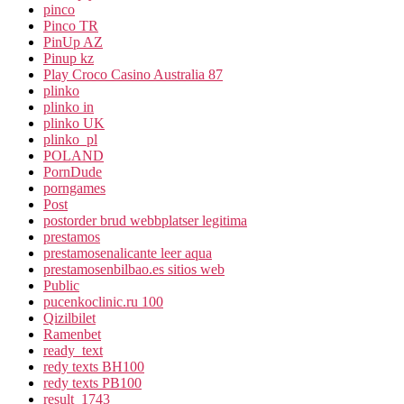
pinco
Pinco TR
PinUp AZ
Pinup kz
Play Croco Casino Australia 87
plinko
plinko in
plinko UK
plinko_pl
POLAND
PornDude
porngames
Post
postorder brud webbplatser legitima
prestamos
prestamosenalicante leer aqua
prestamosenbilbao.es sitios web
Public
pucenkoclinic.ru 100
Qizilbilet
Ramenbet
ready_text
redy texts BH100
redy texts PB100
result_1743