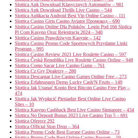
Slottica Apk Download Klasycznych Automatów – 981
Slottica Apk Download Thrills Live Casino – 544
Slottica Aplikacja Android Best Vip Online Casino – 111
Slottica Casino Giriş Casino Aviator Промокод – 690
Slottica Casino Online Dla Polaków ️ Login Pod 166 Slotica
Pl Com Kasyno Oraz Rejestracja 2024 – 340
Slottica Casino Prawdziwym Kasynie – 142
Slottica Casino Promo Code Sportowych Przydatne Linki
Program – 995
Slottica Casino Review 2021 Live Roulette Casino – 597
Slottica Česká Republika Live Roulette Casino Online – 948
Slottica Como Sacar Live Casino Game – 761
Slottica Cz Gry Dealerzy – 280
Slottica Descargar Live Casino Games Online Free – 273
Slottica Erfahrungen Demo Lucky Cash'N Fruits – 149
Slottica Jak Usunąć Konto Best Bitcoin Casino Free Play –
474
Slottica Jak Wypłacić Pieniądze Best Online Live Casino
Sites – 10
Slottica Kasyno Cashback Best Live Casino Singapore – 434
Slottica No Deposit Bonus 2023 Live Casino Top 5 – 691
Slottica Oferece 292
Slottica Official Stop Drop – 364
Slottica Promo Code Best Europe Casino Online – 73
Slottica Promo Code Best Online Casino Payouts – 59