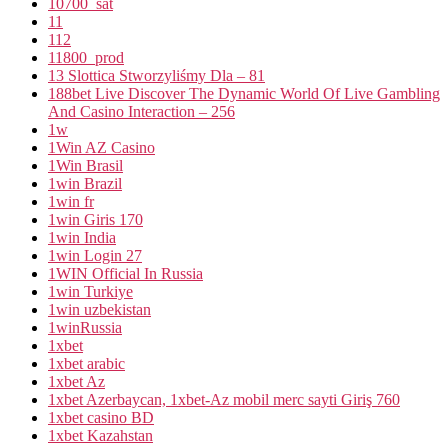
10700_sat
11
112
11800_prod
13 Slottica Stworzyliśmy Dla – 81
188bet Live Discover The Dynamic World Of Live Gambling
And Casino Interaction – 256
1w
1Win AZ Casino
1Win Brasil
1win Brazil
1win fr
1win Giris 170
1win India
1win Login 27
1WIN Official In Russia
1win Turkiye
1win uzbekistan
1winRussia
1xbet
1xbet arabic
1xbet Az
1xbet Azerbaycan, 1xbet-Az mobil merc sayti Giriş 760
1xbet casino BD
1xbet Kazahstan