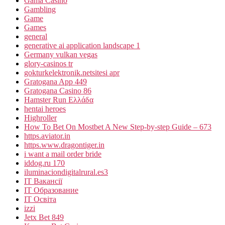
Gama Casino
Gambling
Game
Games
general
generative ai application landscape 1
Germany vulkan vegas
glory-casinos tr
gokturkelektronik.netsitesi apr
Gratogana App 449
Gratogana Casino 86
Hamster Run Ελλάδα
hentai heroes
Highroller
How To Bet On Mostbet A New Step-by-step Guide – 673
https.aviator.in
https.www.dragontiger.in
i want a mail order bride
iddog.ru 170
iluminaciondigitalrural.es3
IT Вакансії
IT Образование
IT Освіта
izzi
Jetx Bet 849