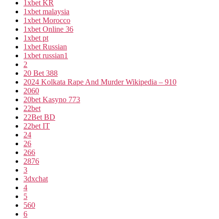
1xbet KR
1xbet malaysia
1xbet Morocco
1xbet Online 36
1xbet pt
1xbet Russian
1xbet russian1
2
20 Bet 388
2024 Kolkata Rape And Murder Wikipedia – 910
2060
20bet Kasyno 773
22bet
22Bet BD
22bet IT
24
26
266
2876
3
3dxchat
4
5
560
6