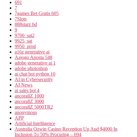
691
7
7games Bet Gratis 605
7Slots
888starz bd
9
9700_sat2
9925_sat
9950_prod
a16z generative ai
Aajogo Aposta 548
adobe generative ai 1
adobe photoshop
ai chat bot python 10
AI in Cybersecurity
AI News
ai sales bot 4
ancorallZ 1000
ancorallZ 3000
ancorallZ 5000TR2
anonymous
APP
Artificial Intelligence
Australia Ozwin Casino Reception Up Aud $4000 In
Inclusion To 50% Procuring – 694