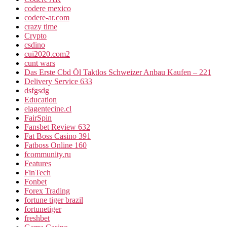
codere mexico
codere-ar.com
crazy time
Crypto
csdino
cui2020.com2
cunt wars
Das Erste Cbd Öl Taktlos Schweizer Anbau Kaufen – 221
Delivery Service 633
dsfgsdg
Education
elagentecine.cl
FairSpin
Fansbet Review 632
Fat Boss Casino 391
Fatboss Online 160
fcommunity.ru
Features
FinTech
Fonbet
Forex Trading
fortune tiger brazil
fortunetiger
freshbet