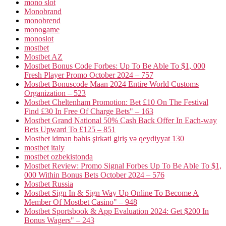
mono slot
Monobrand
monobrend
monogame
monoslot
mostbet
Mostbet AZ
Mostbet Bonus Code Forbes: Up To Be Able To $1, 000
Fresh Player Promo October 2024 – 757
Mostbet Bonuscode Maan 2024 Entire World Customs
Organization – 523
Mostbet Cheltenham Promotion: Bet £10 On The Festival
Find £30 In Free Of Charge Bets" – 163
Mostbet Grand National 50% Cash Back Offer In Each-way
Bets Upward To £125 – 851
Mostbet idman bahis şirkəti giriş və qeydiyyat 130
mostbet italy
mostbet ozbekistonda
Mostbet Review: Promo Signal Forbes Up To Be Able To $1,
000 Within Bonus Bets October 2024 – 576
Mostbet Russia
Mostbet Sign In & Sign Way Up Online To Become A
Member Of Mostbet Casino" – 948
Mostbet Sportsbook & App Evaluation 2024: Get $200 In
Bonus Wagers" – 243