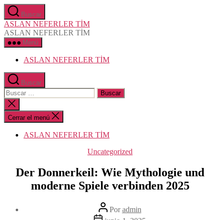
Saltar
Buscar
al
ASLAN NEFERLER TİM
contenido
ASLAN NEFERLER TİM
Menú
ASLAN NEFERLER TİM
Buscar
Buscar:
Cerrar
la
búsqueda
Cerrar el menú
ASLAN NEFERLER TİM
Categorías
Uncategorized
Der Donnerkeil: Wie Mythologie und
moderne Spiele verbinden 2025
Autor
Por
admin
de
Fecha