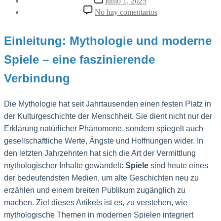
junio 1, 2025
la
de
en
No hay comentarios
entrada
la
Der
entrada
Donnerkeil:
Wie
Einleitung: Mythologie und moderne
Mythologie
und
Spiele – eine faszinierende
moderne
Spiele
Verbindung
verbinden
2025
Die Mythologie hat seit Jahrtausenden einen festen Platz in
der Kulturgeschichte der Menschheit. Sie dient nicht nur der
Erklärung natürlicher Phänomene, sondern spiegelt auch
gesellschaftliche Werte, Ängste und Hoffnungen wider. In
den letzten Jahrzehnten hat sich die Art der Vermittlung
mythologischer Inhalte gewandelt:
Spiele
sind heute eines
der bedeutendsten Medien, um alte Geschichten neu zu
erzählen und einem breiten Publikum zugänglich zu
machen. Ziel dieses Artikels ist es, zu verstehen, wie
mythologische Themen in modernen Spielen integriert