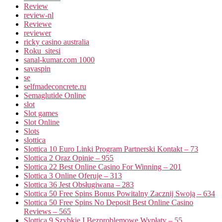
Review
review-nl
Reviewe
reviewer
ricky casino australia
Roku_sitesi
sanal-kumar.com 1000
savaspin
se
selfmadeconcrete.ru
Semaglutide Online
slot
Slot games
Slot Online
Slots
slottica
Slottica 10 Euro Linki Program Partnerski Kontakt – 73
Slottica 2 Oraz Opinie – 955
Slottica 22 Best Online Casino For Winning – 201
Slottica 3 Online Oferuje – 313
Slottica 36 Jest Obsługiwana – 283
Slottica 50 Free Spins Bonus Powitalny Zacznij Swoją – 634
Slottica 50 Free Spins No Deposit Best Online Casino
Reviews – 565
Slottica 9 Szybkie I Bezproblemowe Wypłaty – 55