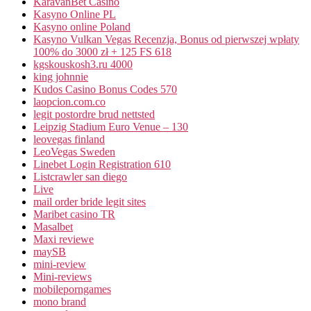
KaravanBet Casino
Kasyno Online PL
Kasyno online Poland
Kasyno Vulkan Vegas Recenzja, Bonus od pierwszej wpłaty
100% do 3000 zł + 125 FS 618
kgskouskosh3.ru 4000
king johnnie
Kudos Casino Bonus Codes 570
laopcion.com.co
legit postordre brud nettsted
Leipzig Stadium Euro Venue – 130
leovegas finland
LeoVegas Sweden
Linebet Login Registration 610
Listcrawler san diego
Live
mail order bride legit sites
Maribet casino TR
Masalbet
Maxi reviewe
maySB
mini-review
Mini-reviews
mobileporngames
mono brand