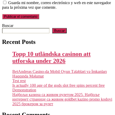
Guarda mi nombre, correo electrónico y web en este navegador
para la próxima vez que comente.
Buscar
Buscar
Recent Posts
Topp 10 utländska casinon att
utforska under 2026
BetAndreas Casino-da Mobil Oyun Tələbləri və İmkanları
Haqqında Məlumat
Test rest
Is actually 100 age of the gods slot free spins percent free
Demonstration
Најбољи казина са живим рулетом 2025. Најбоље
интернет странице са живим goldbet kazino promo kodovi
2025 брокером за рулет
Recent Comments