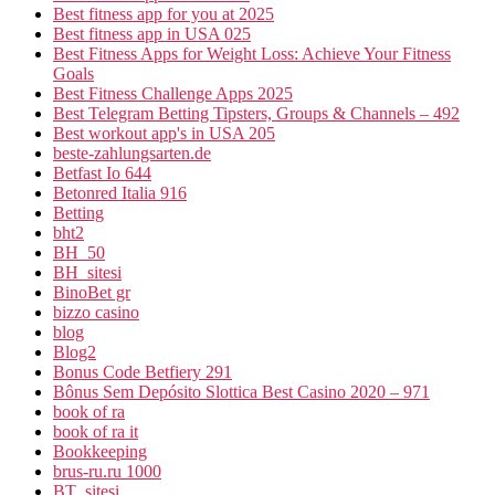
Best fitness app for you at 2025
Best fitness app in USA 025
Best Fitness Apps for Weight Loss: Achieve Your Fitness
Goals
Best Fitness Challenge Apps 2025
Best Telegram Betting Tipsters, Groups & Channels – 492
Best workout app's in USA 205
beste-zahlungsarten.de
Betfast Io 644
Betonred Italia 916
Betting
bht2
BH_50
BH_sitesi
BinoBet gr
bizzo casino
blog
Blog2
Bonus Code Betfiery 291
Bônus Sem Depósito Slottica Best Casino 2020 – 971
book of ra
book of ra it
Bookkeeping
brus-ru.ru 1000
BT_sitesi