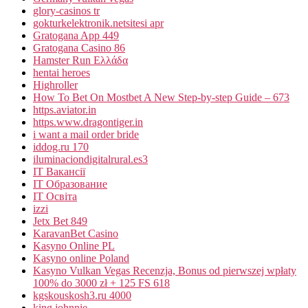
glory-casinos tr
gokturkelektronik.netsitesi apr
Gratogana App 449
Gratogana Casino 86
Hamster Run Ελλάδα
hentai heroes
Highroller
How To Bet On Mostbet A New Step-by-step Guide – 673
https.aviator.in
https.www.dragontiger.in
i want a mail order bride
iddog.ru 170
iluminaciondigitalrural.es3
IT Вакансії
IT Образование
IT Освіта
izzi
Jetx Bet 849
KaravanBet Casino
Kasyno Online PL
Kasyno online Poland
Kasyno Vulkan Vegas Recenzja, Bonus od pierwszej wpłaty
100% do 3000 zł + 125 FS 618
kgskouskosh3.ru 4000
king johnnie