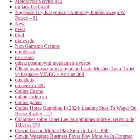
Motorcycle Service 842
mr jack bet brazil
Najlepsze Gry Kasynowe I Automaty Internetowego W
Polsce – 61
New
news
nl-nl
nlu vs nlp
Non Gamstop Casinos
novibet-gr
nv casino
oikeat postimyynti morsiamen sivustot
Ölkəni qanunsuz qumar oyunları basıb: Mosbet, 1win, 1xbet
və başqaları VİDEO » Azia az 388
omegle.is
omneex.ru 300
Online Casino
online casino au
Online games
Online Horse Gambling In 2024: Leading Sites To Wager On
Horse Racing – 27
Opiniones sobre 1xbet Lee las opiniones sobre el servicio de
1xbet es 174
Ozwin Casino Mobile Play Sign Up Log – 836
Ozwin Wagering Business Foyer Play More As In Contrast