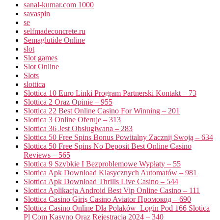
sanal-kumar.com 1000
savaspin
se
selfmadeconcrete.ru
Semaglutide Online
slot
Slot games
Slot Online
Slots
slottica
Slottica 10 Euro Linki Program Partnerski Kontakt – 73
Slottica 2 Oraz Opinie – 955
Slottica 22 Best Online Casino For Winning – 201
Slottica 3 Online Oferuje – 313
Slottica 36 Jest Obsługiwana – 283
Slottica 50 Free Spins Bonus Powitalny Zacznij Swoją – 634
Slottica 50 Free Spins No Deposit Best Online Casino
Reviews – 565
Slottica 9 Szybkie I Bezproblemowe Wypłaty – 55
Slottica Apk Download Klasycznych Automatów – 981
Slottica Apk Download Thrills Live Casino – 544
Slottica Aplikacja Android Best Vip Online Casino – 111
Slottica Casino Giriş Casino Aviator Промокод – 690
Slottica Casino Online Dla Polaków ️ Login Pod 166 Slotica
Pl Com Kasyno Oraz Rejestracja 2024 – 340