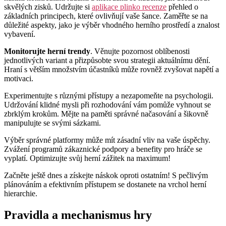
skvělých zisků. Udržujte si
aplikace plinko recenze
přehled o
základních principech, které ovlivňují vaše šance. Zaměřte se na
důležité aspekty, jako je výběr vhodného herního prostředí a znalost
vybavení.
Monitorujte herní trendy
. Věnujte pozornost oblíbenosti
jednotlivých variant a přizpůsobte svou strategii aktuálnímu dění.
Hraní s větším množstvím účastníků může rovněž zvyšovat napětí a
motivaci.
Experimentujte s různými přístupy a nezapomeňte na psychologii.
Udržování klidné mysli při rozhodování vám pomůže vyhnout se
zbrklým krokům. Mějte na paměti správné načasování a šikovně
manipulujte se svými sázkami.
Výběr správné platformy může mít zásadní vliv na vaše úspěchy.
Zvážení programů zákaznické podpory a benefity pro hráče se
vyplatí. Optimizujte svůj herní zážitek na maximum!
Začněte ještě dnes a získejte náskok oproti ostatním! S pečlivým
plánováním a efektivním přístupem se dostanete na vrchol herní
hierarchie.
Pravidla a mechanismus hry