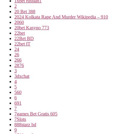
1xbet russian1
2
20 Bet 388
2024 Kolkata Rape And Murder Wikipedia – 910
2060
20bet Kasyno 773
22bet
22Bet BD
22bet IT
24
26
266
2876
3
3dxchat
4
5
560
6
691
7
7games Bet Gratis 605
7Slots
888starz bd
9