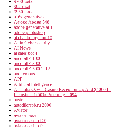
9700_sat2
9925_sat
9950_prod
a16z generative ai
Aajogo Aposta 548
adobe generative ai 1
adobe photoshop
ai chat bot python 10
AI in Cybersecurity
AI News
ai sales bot 4
ancorallZ 1000
ancorallZ 3000
ancorallZ 5000TR2
anonymous
APP
Artificial Intelligence
Australia Ozwin Casino Reception Up Aud $4000 In
Inclusion To 50% Procuring – 694
austria
autodilerspb.ru 2000
Aviator
aviator brazil
aviator casino DE
aviator casino fr