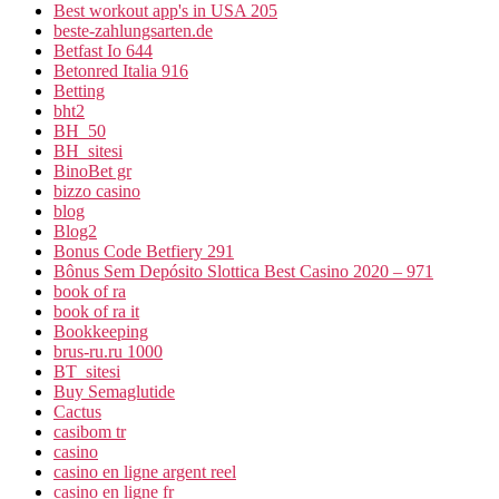
Best workout app's in USA 205
beste-zahlungsarten.de
Betfast Io 644
Betonred Italia 916
Betting
bht2
BH_50
BH_sitesi
BinoBet gr
bizzo casino
blog
Blog2
Bonus Code Betfiery 291
Bônus Sem Depósito Slottica Best Casino 2020 – 971
book of ra
book of ra it
Bookkeeping
brus-ru.ru 1000
BT_sitesi
Buy Semaglutide
Cactus
casibom tr
casino
casino en ligne argent reel
casino en ligne fr