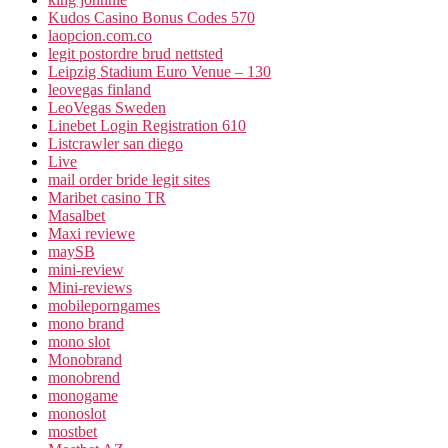
Kudos Casino Bonus Codes 570
laopcion.com.co
legit postordre brud nettsted
Leipzig Stadium Euro Venue – 130
leovegas finland
LeoVegas Sweden
Linebet Login Registration 610
Listcrawler san diego
Live
mail order bride legit sites
Maribet casino TR
Masalbet
Maxi reviewe
maySB
mini-review
Mini-reviews
mobileporngames
mono brand
mono slot
Monobrand
monobrend
monogame
monoslot
mostbet