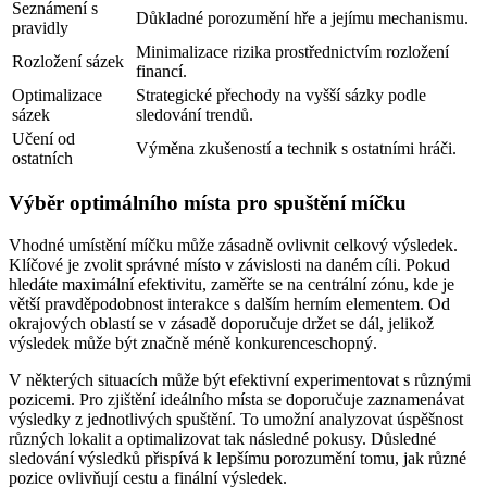
Seznámení s
Důkladné porozumění hře a jejímu mechanismu.
pravidly
Minimalizace rizika prostřednictvím rozložení
Rozložení sázek
financí.
Optimalizace
Strategické přechody na vyšší sázky podle
sázek
sledování trendů.
Učení od
Výměna zkušeností a technik s ostatními hráči.
ostatních
Výběr optimálního místa pro spuštění míčku
Vhodné umístění míčku může zásadně ovlivnit celkový výsledek.
Klíčové je zvolit správné místo v závislosti na daném cíli. Pokud
hledáte maximální efektivitu, zaměřte se na centrální zónu, kde je
větší pravděpodobnost interakce s dalším herním elementem. Od
okrajových oblastí se v zásadě doporučuje držet se dál, jelikož
výsledek může být značně méně konkurenceschopný.
V některých situacích může být efektivní experimentovat s různými
pozicemi. Pro zjištění ideálního místa se doporučuje zaznamenávat
výsledky z jednotlivých spuštění. To umožní analyzovat úspěšnost
různých lokalit a optimalizovat tak následné pokusy. Důsledné
sledování výsledků přispívá k lepšímu porozumění tomu, jak různé
pozice ovlivňují cestu a finální výsledek.