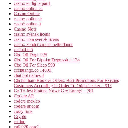
casino en ligne part1
casino onlina ca
Casino Online
casino online ar
casinò online it
Casino Slots
casino svensk licens
casino utan svensk licens
casino zonder crucks netherlands
casinobet5
Cbd Oil Dogs 925
Cbd Oil For Bipolar Depression 134
Cbd Oil For Sleep 590
cccituango.co 14000
chat bot names 4
Cheltenham Bookies Offers: Best Promotions For Existing
Customers According In Order To Oddschecker – 913
Co To Jest Slottica Nowe Gry Energy – 781
Codere AR
codere mexico
codere-ar.com
crazy time
Crypto
csdino
cui2020.com2