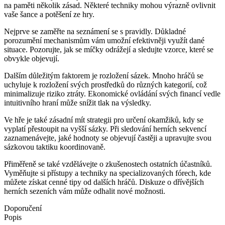
na paměti několik zásad. Některé techniky mohou výrazně ovlivnit
vaše šance a potěšení ze hry.
Nejprve se zaměřte na seznámení se s pravidly. Důkladné
porozumění mechanismům vám umožní efektivněji využít dané
situace. Pozorujte, jak se míčky odrážejí a sledujte vzorce, které se
obvykle objevují.
Dalším důležitým faktorem je rozložení sázek. Mnoho hráčů se
uchyluje k rozložení svých prostředků do různých kategorií, což
minimalizuje riziko ztráty. Ekonomické ovládání svých financí vedle
intuitivního hraní může snížit tlak na výsledky.
Ve hře je také zásadní mít strategii pro určení okamžiků, kdy se
vyplatí přestoupit na vyšší sázky. Při sledování herních sekvencí
zaznamenávejte, jaké hodnoty se objevují častěji a upravujte svou
sázkovou taktiku koordinovaně.
Přiměřeně se také vzdělávejte o zkušenostech ostatních účastníků.
Vyměňujte si přístupy a techniky na specializovaných fórech, kde
můžete získat cenné tipy od dalších hráčů. Diskuze o dřívějších
herních sezeních vám může odhalit nové možnosti.
Doporučení
Popis