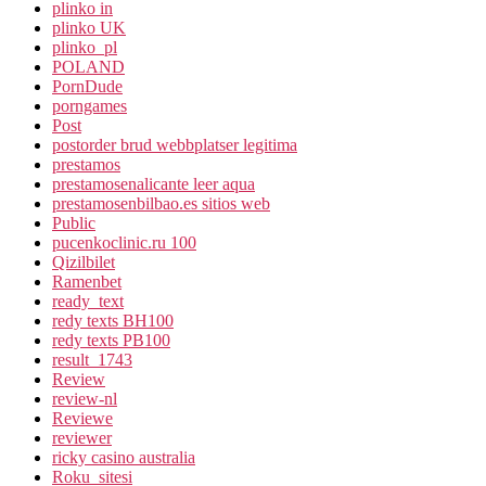
plinko in
plinko UK
plinko_pl
POLAND
PornDude
porngames
Post
postorder brud webbplatser legitima
prestamos
prestamosenalicante leer aqua
prestamosenbilbao.es sitios web
Public
pucenkoclinic.ru 100
Qizilbilet
Ramenbet
ready_text
redy texts BH100
redy texts PB100
result_1743
Review
review-nl
Reviewe
reviewer
ricky casino australia
Roku_sitesi