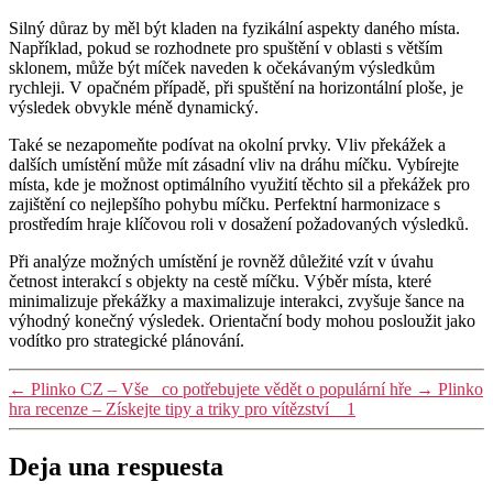
Silný důraz by měl být kladen na fyzikální aspekty daného místa.
Například, pokud se rozhodnete pro spuštění v oblasti s větším
sklonem, může být míček naveden k očekávaným výsledkům
rychleji. V opačném případě, při spuštění na horizontální ploše, je
výsledek obvykle méně dynamický.
Také se nezapomeňte podívat na okolní prvky. Vliv překážek a
dalších umístění může mít zásadní vliv na dráhu míčku. Vybírejte
místa, kde je možnost optimálního využití těchto sil a překážek pro
zajištění co nejlepšího pohybu míčku. Perfektní harmonizace s
prostředím hraje klíčovou roli v dosažení požadovaných výsledků.
Při analýze možných umístění je rovněž důležité vzít v úvahu
četnost interakcí s objekty na cestě míčku. Výběr místa, které
minimalizuje překážky a maximalizuje interakci, zvyšuje šance na
výhodný konečný výsledek. Orientační body mohou posloužit jako
vodítko pro strategické plánování.
←
Plinko CZ – Vše_ co potřebujete vědět o populární hře
→
Plinko
hra recenze – Získejte tipy a triky pro vítězství__1
Deja una respuesta