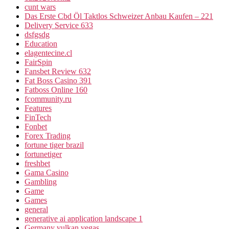
cunt wars
Das Erste Cbd Öl Taktlos Schweizer Anbau Kaufen – 221
Delivery Service 633
dsfgsdg
Education
elagentecine.cl
FairSpin
Fansbet Review 632
Fat Boss Casino 391
Fatboss Online 160
fcommunity.ru
Features
FinTech
Fonbet
Forex Trading
fortune tiger brazil
fortunetiger
freshbet
Gama Casino
Gambling
Game
Games
general
generative ai application landscape 1
Germany vulkan vegas