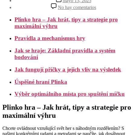
mayo 15, 2025
la
de
en
No hay comentarios
entrada
la
Plinko
entrada
hra
Plinko hra – Jak hrát, tipy a strategie pro
–
maximální výhru
Jak
hrát_
Pravidla a mechanismus hry
tipy
a
strategie
Jak se hraje: Základní pravidla a systém
pro
bodování
maximální
výhru
Jak fungují příčky a jejich vliv na výsledek
Úspěšné hraní Plinka
Výběr optimálního místa pro spuštění míčku
Plinko hra – Jak hrát, tipy a strategie pro
maximální výhru
Chcete ovládnout vzrušující svět her s náhodným rozdělením? S
našimi konkrétními radami a metodami se naučíte, jak dosáhnout