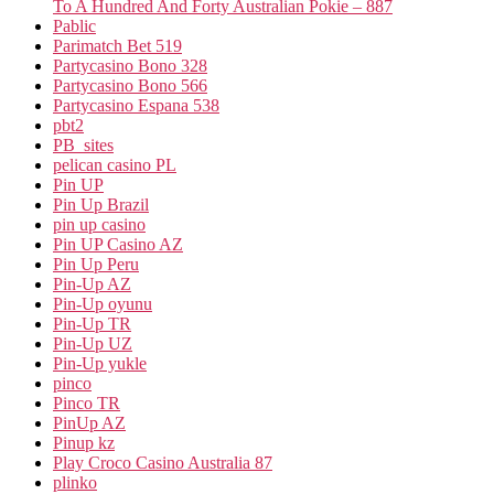
To A Hundred And Forty Australian Pokie – 887
Pablic
Parimatch Bet 519
Partycasino Bono 328
Partycasino Bono 566
Partycasino Espana 538
pbt2
PB_sites
pelican casino PL
Pin UP
Pin Up Brazil
pin up casino
Pin UP Casino AZ
Pin Up Peru
Pin-Up AZ
Pin-Up oyunu
Pin-Up TR
Pin-Up UZ
Pin-Up yukle
pinco
Pinco TR
PinUp AZ
Pinup kz
Play Croco Casino Australia 87
plinko