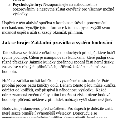
Psychologie hry:
Nezapomínejte na náhodnost; i s
pozorováním je nezbytné zůstat otevřený pro všechny možné
výsledky.
Úspěch v této aktivitě spočívá v kombinaci štěstí a porozumění
mechanizmu. Využijte tyto informace k tomu, abyste zvýšili svou
možnost uspět a užili si každý okamžik při hraní.
Jak se hraje: Základní pravidla a systém bodování
Tato zábava se skládá z několika jednoduchých principů, které hráči
rychle pochopí. Cílem je manipulovat s kuličkami, které padají skrz
různé překážky. Jakmile kuličky dosáhnou spodní části herní desky,
zastaví se v různých přihrádkách, přičemž každá z nich má svou
hodnotu.
Hráč na začátku umístí kuličku na vyznačené místo nahoře. Poté
probíhá proces pádu kuličky dolů. Během tohoto pádu může kulička
odrážet od kolíčků, což přispívá k náhodnosti výsledku. Každé
odraz znamená změnu dráhy a tím i možnost získat různé bodové
hodnoty, přičemž některé z přihrádek nabízejí vyšší skóre než jiné.
Bodování je stanoveno před začátkem. Pro úspěch je důležité znát,
které sekce přinášejí výhodnější výsledky. Doporučuje se
experimentovat s umístěním kuličky, abyste zjistili, které pozice