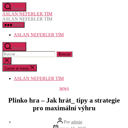
Saltar
Buscar
al
ASLAN NEFERLER TİM
contenido
ASLAN NEFERLER TİM
Menú
ASLAN NEFERLER TİM
Buscar
Buscar:
Cerrar
la
búsqueda
Cerrar el menú
ASLAN NEFERLER TİM
Categorías
news
Plinko hra – Jak hrát_ tipy a strategie
pro maximální výhru
Autor
Por
admin
de
Fecha