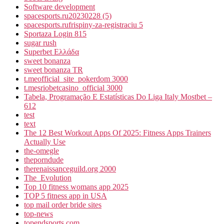
Software development
spacesports.ru20230228 (5)
spacesports.rufrispiny-za-registraciu 5
Sportaza Login 815
sugar rush
Superbet Ελλάδα
sweet bonanza
sweet bonanza TR
t.meofficial_site_pokerdom 3000
t.mesriobetcasino_official 3000
Tabela, Programação E Estatísticas Do Liga Italy Mostbet –
612
test
text
The 12 Best Workout Apps Of 2025: Fitness Apps Trainers
Actually Use
the-omegle
theporndude
therenaissanceguild.org 2000
The_Evolution
Top 10 fitness womans app 2025
TOP 5 fitness app in USA
top mail order bride sites
top-news
topendsports.com