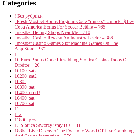
Categories
! Без рубрики
"Fresh Mostbet Bonus Program Code "dimers" Unlocks $1k+
Copa America Bonus For Soccer Betting – 765
"mostbet Betting Shops Near Me – 710
"mostbet Casino Review An Industry Leader – 386
"‎mostbet Casino Games Slot Machine Games On The
App Store – 972
1
10 Euro Bonus Ohne Einzahlung Slottica Casino Todos Os
Direitos – 26
10100_sat2
10200_sat2
1030i
10390_sat
10400_prod3
10400_sat
10700_sat
11
112
11800_prod
13 Slottica Stworzyliśmy Dla – 81
188bet Live Discover The Dynamic World Of Live Gambling