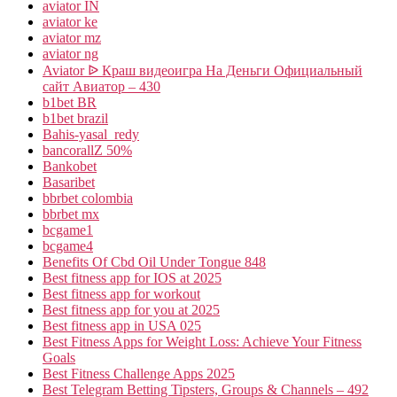
aviator IN
aviator ke
aviator mz
aviator ng
Aviator ᐉ Краш видеоигра На Деньги Официальный
сайт Авиатор – 430
b1bet BR
b1bet brazil
Bahis-yasal_redy
bancorallZ 50%
Bankobet
Basaribet
bbrbet colombia
bbrbet mx
bcgame1
bcgame4
Benefits Of Cbd Oil Under Tongue 848
Best fitness app for IOS at 2025
Best fitness app for workout
Best fitness app for you at 2025
Best fitness app in USA 025
Best Fitness Apps for Weight Loss: Achieve Your Fitness
Goals
Best Fitness Challenge Apps 2025
Best Telegram Betting Tipsters, Groups & Channels – 492