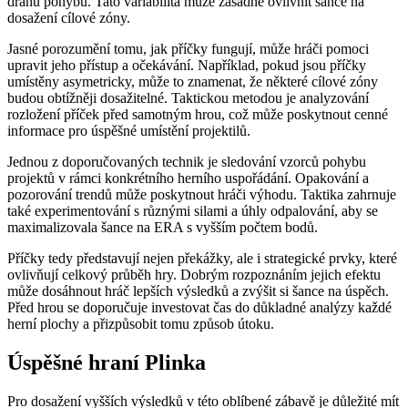
dráhu pohybu. Tato variabilita může zásadně ovlivnit šance na
dosažení cílové zóny.
Jasné porozumění tomu, jak příčky fungují, může hráči pomoci
upravit jeho přístup a očekávání. Například, pokud jsou příčky
umístěny asymetricky, může to znamenat, že některé cílové zóny
budou obtížněji dosažitelné. Taktickou metodou je analyzování
rozložení příček před samotným hrou, což může poskytnout cenné
informace pro úspěšné umístění projektilů.
Jednou z doporučovaných technik je sledování vzorců pohybu
projektů v rámci konkrétního herního uspořádání. Opakování a
pozorování trendů může poskytnout hráči výhodu. Taktika zahrnuje
také experimentování s různými silami a úhly odpalování, aby se
maximalizovala šance na ERA s vyšším počtem bodů.
Příčky tedy představují nejen překážky, ale i strategické prvky, které
ovlivňují celkový průběh hry. Dobrým rozpoznáním jejich efektu
může dosáhnout hráč lepších výsledků a zvýšit si šance na úspěch.
Před hrou se doporučuje investovat čas do důkladné analýzy každé
herní plochy a přizpůsobit tomu způsob útoku.
Úspěšné hraní Plinka
Pro dosažení vyšších výsledků v této oblíbené zábavě je důležité mít