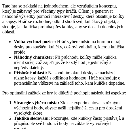
Tato hra se zakládá na jednoduchém, ale vzrušujícím konceptu,
který je zábavný pro všechny typy hráčů. Cílem je generovat
náhodné výsledky pomocí interaktivní desky, která obsahuje kolíky
a kapsy. Hráč se rozhodne, odkud shodí svůj kuličkový objekt, a
sleduje, jak kulička probíhá přes kolíky, aby se dostala do cílových
oblastí.
Volba výchozí pozice:
Hráč vybere místo na horním okraji
desky pro spuštění kuličky, což ovlivní dráhu, kterou kulička
projde.
Náhodný charakter:
Při průchodu kolíky může kulička
měnit směr, což zajišťuje, že každý hod je jedinečný a
nepředvídatelný.
Příslušné oblasti:
Na spodním okraji desky se nacházejí
různé kapsy, každá s odlišnou hodnotou. Hráč rozhoduje o
potenciálním vítězství na základě toho, kam kulička dopadne.
Pro optimální zážitek ze hry je důležité pochopit následující aspekty:
Strategie výběru místa:
Zkuste experimentovat s různými
výchozími body, abyste našli nejslibnější cestu pro dosažení
vysokých skóre.
Taktika sledování:
Pozorujte, kde kuličky často přistávají, a
přizpůsobte své budoucí hody na základě vytvořených
vzorců.