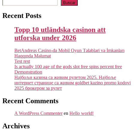
Buscar
Recent Posts
Topp 10 utländska casinon att
utforska under 2026
BetAndreas Casino-da Mobil Oyun Tələbləri və İmkanları
Haqqında Məlumat
Test rest
Is actually 100 age of the gods slot free spins percent free
Demonstration
Најбољи казина са живим рулетом 2025. Најбоље
интернет странице са живим goldbet kazino promo kodovi
2025 брокером за рулет
Recent Comments
A WordPress Commenter
en
Hello world!
Archives