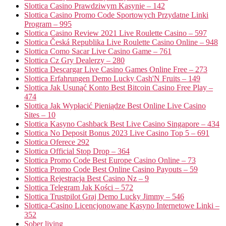
Slottica Casino Prawdziwym Kasynie – 142
Slottica Casino Promo Code Sportowych Przydatne Linki
Program – 995
Slottica Casino Review 2021 Live Roulette Casino – 597
Slottica Česká Republika Live Roulette Casino Online – 948
Slottica Como Sacar Live Casino Game – 761
Slottica Cz Gry Dealerzy – 280
Slottica Descargar Live Casino Games Online Free – 273
Slottica Erfahrungen Demo Lucky Cash'N Fruits – 149
Slottica Jak Usunąć Konto Best Bitcoin Casino Free Play –
474
Slottica Jak Wypłacić Pieniądze Best Online Live Casino
Sites – 10
Slottica Kasyno Cashback Best Live Casino Singapore – 434
Slottica No Deposit Bonus 2023 Live Casino Top 5 – 691
Slottica Oferece 292
Slottica Official Stop Drop – 364
Slottica Promo Code Best Europe Casino Online – 73
Slottica Promo Code Best Online Casino Payouts – 59
Slottica Rejestracja Best Casino Nz – 9
Slottica Telegram Jak Kości – 572
Slottica Trustpilot Graj Demo Lucky Jimmy – 546
Slottica-Casino Licencjonowane Kasyno Internetowe Linki –
352
Sober living