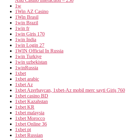
And Casino Interaction – 256
1w
1Win AZ Casino
1Win Brasil
1win Brazil
1win fr
1win Giris 170
1win India
1win Login 27
1WIN Official In Russia
1win Turkiye
1win uzbekistan
1winRussia
1xbet
1xbet arabic
1xbet Az
1xbet Azerbaycan, 1xbet-Az mobil merc sayti Giriş 760
1xbet casino BD
1xbet Kazahstan
1xbet KR
1xbet malaysia
1xbet Morocco
1xbet Online 36
1xbet pt
1xbet Russian