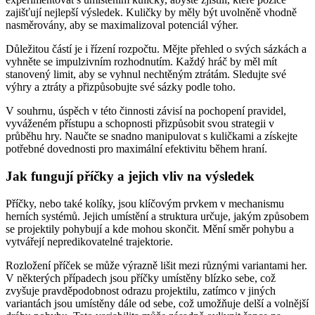
zajišťují nejlepší výsledek. Kuličky by měly být uvolněně vhodně
nasměrovány, aby se maximalizoval potenciál výher.
Důležitou částí je i řízení rozpočtu. Mějte přehled o svých sázkách a
vyhněte se impulzivním rozhodnutím. Každý hráč by měl mít
stanovený limit, aby se vyhnul nechtěným ztrátám. Sledujte své
výhry a ztráty a přizpůsobujte své sázky podle toho.
V souhrnu, úspěch v této činnosti závisí na pochopení pravidel,
vyváženém přístupu a schopnosti přizpůsobit svou strategii v
průběhu hry. Naučte se snadno manipulovat s kuličkami a získejte
potřebné dovednosti pro maximální efektivitu během hraní.
Jak fungují příčky a jejich vliv na výsledek
Příčky, nebo také kolíky, jsou klíčovým prvkem v mechanismu
herních systémů. Jejich umístění a struktura určuje, jakým způsobem
se projektily pohybují a kde mohou skončit. Mění směr pohybu a
vytvářejí nepredikovatelné trajektorie.
Rozložení příček se může výrazně lišit mezi různými variantami her.
V některých případech jsou příčky umístěny blízko sebe, což
zvyšuje pravděpodobnost odrazu projektilu, zatímco v jiných
variantách jsou umístěny dále od sebe, což umožňuje delší a volnější