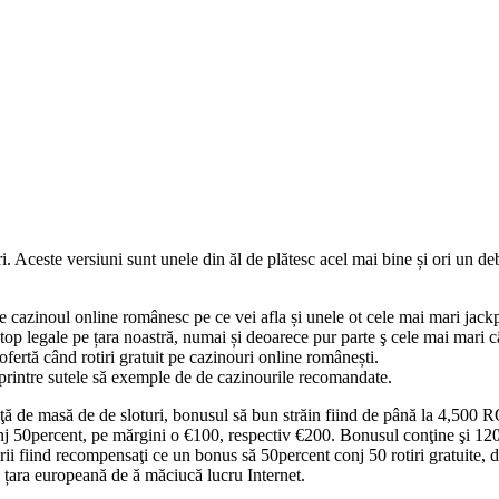
la
entrada
. Aceste versiuni sunt unele din ăl de plătesc acel mai bine și ori un deb
e cazinoul online românesc pe ce vei afla și unele ot cele mai mari jackp
top legale pe țara noastră, numai și deoarece pur parte ş cele mai mari câ
fertă când rotiri gratuit pe cazinouri online românești.
e printre sutele să exemple de de cazinourile recomandate.
faţă de masă de de sloturi, bonusul să bun străin fiind de până la 4,500
j 50percent, pe mărgini o €100, respectiv €200. Bonusul conţine şi 120 d
ii fiind recompensaţi ce un bonus să 50percent conj 50 rotiri gratuite, 
d țara europeană de ă măciucă lucru Internet.