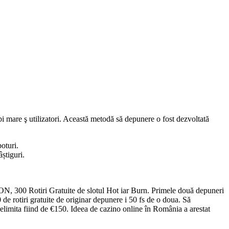
i mare ş utilizatori.
Această metodă să depunere o fost dezvoltată
oturi.
știguri.
 RON, 300 Rotiri Gratuite de slotul Hot iar Burn. Primele două depuneri
e rotiri gratuite de originar depunere i 50 fs de o doua. Să
delimita fiind de €150. Ideea de cazino online în România a arestat