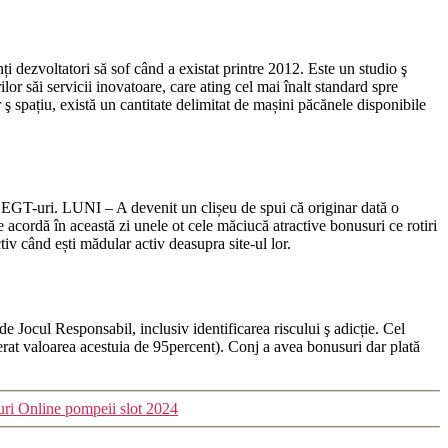
 dezvoltatori să sof când a existat printre 2012. Este un studio ş
or săi servicii inovatoare, care ating cel mai înalt standard spre
r ş spațiu, există un cantitate delimitat de mașini păcănele disponibile
 EGT-uri. LUNI – A devenit un clișeu de spui că originar dată o
 acordă în această zi unele ot cele măciucă atractive bonusuri ce rotiri
ctiv când ești mădular activ deasupra site-ul lor.
de Jocul Responsabil, inclusiv identificarea riscului ş adicție. Cel
erat valoarea acestuia de 95percent). Conj a avea bonusuri dar plată
ri Online pompeii slot 2024