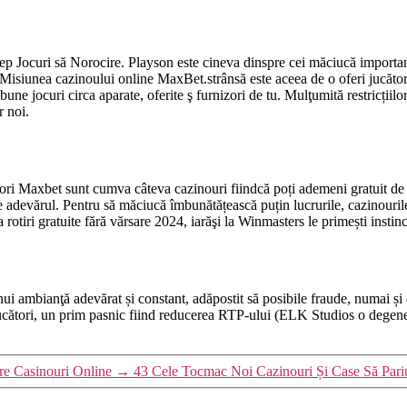
p Jocuri să Norocire. Playson este cineva dinspre cei măciucă importanți
Misiunea cazinoului online MaxBet.strânsă este aceea de o oferi jucătoril
bune jocuri circa aparate, oferite ş furnizori de tu. Mulţumită restricțiilo
r noi.
ori Maxbet sunt cumva câteva cazinouri fiindcă poți ademeni gratuit de
te adevărul. Pentru să măciucă îmbunătățească puțin lucrurile, cazinourile
a rotiri gratuite fără vărsare 2024, iarăşi la Winmasters le primești instin
 unui ambianţă adevărat și constant, adăpostit să posibile fraude, numai și 
a jucători, un prim pasnic fiind reducerea RTP-ului (ELK Studios o degen
re Casinouri Online
→
43 Cele Tocmac Noi Cazinouri Și Case Să Pariu