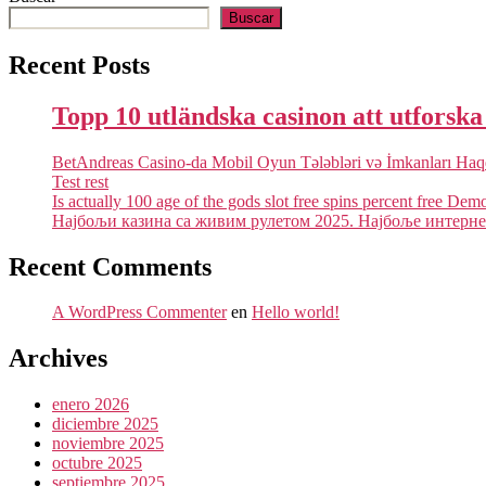
Buscar
Recent Posts
Topp 10 utländska casinon att utforsk
BetAndreas Casino-da Mobil Oyun Tələbləri və İmkanları Ha
Test rest
Is actually 100 age of the gods slot free spins percent free Dem
Најбољи казина са живим рулетом 2025. Најбоље интернет
Recent Comments
A WordPress Commenter
en
Hello world!
Archives
enero 2026
diciembre 2025
noviembre 2025
octubre 2025
septiembre 2025