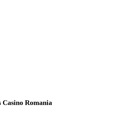
ss Casino Romania