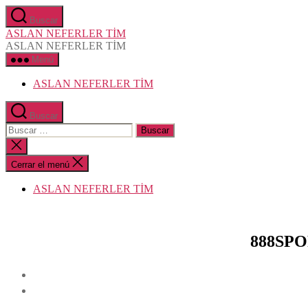
Saltar
Buscar
al
ASLAN NEFERLER TİM
contenido
ASLAN NEFERLER TİM
Menú
ASLAN NEFERLER TİM
Buscar
Buscar:
Cerrar
la
búsqueda
Cerrar el menú
ASLAN NEFERLER TİM
888SPOR