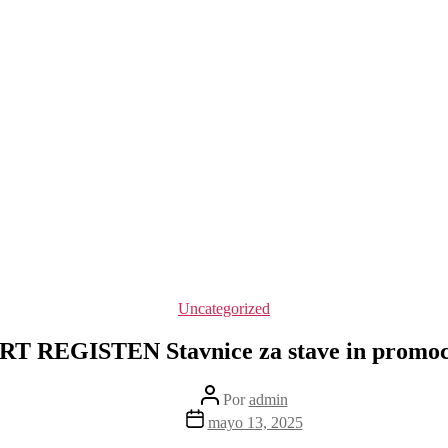
Categorías
Uncategorized
T REGISTEN Stavnice za stave in promoc
Autor
Por
admin
de
Fecha
mayo 13, 2025
la
de
entrada