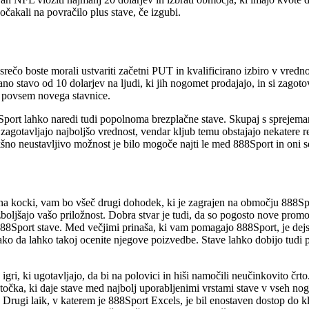
očakali na povračilo plus stave, če izgubi.
 srečo boste morali ustvariti začetni PUT in kvalificirano izbiro v vredno
irano stavo od 10 dolarjev na ljudi, ki jih nogomet prodajajo, in si za
o povsem novega stavnice.
Sport lahko naredi tudi popolnoma brezplačne stave. Skupaj s sprejem
zagotavljajo najboljšo vrednost, vendar kljub temu obstajajo nekatere re
šno neustavljivo možnost je bilo mogoče najti le med 888Sport in oni 
avite na kocki, vam bo všeč drugi dohodek, ki je zagrajen na območju 88
izboljšajo vašo priložnost. Dobra stvar je tudi, da so pogosto nove promo
888Sport stave. Med večjimi prinaša, ki vam pomagajo 888Sport, je dejstv
 tako da lahko takoj ocenite njegove poizvedbe. Stave lahko dobijo tudi 
 igri, ki ugotavljajo, da bi na polovici in hiši namočili neučinkovito
je točka, ki daje stave med najbolj uporabljenimi vrstami stave v vseh n
t. Drugi laik, v katerem je 888Sport Excels, je bil enostaven dostop do kl