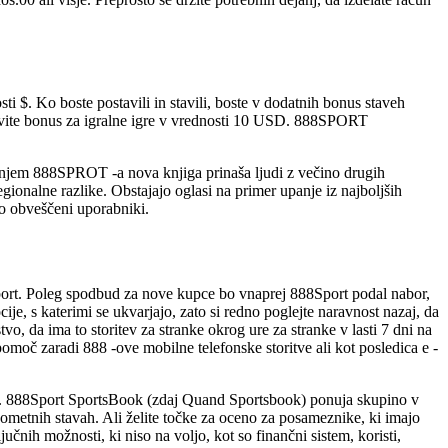
sti $. Ko boste postavili in stavili, boste v dodatnih bonus staveh
gotovite bonus za igralne igre v vrednosti 10 USD. 888SPORT
anjem 888SPROT -a nova knjiga prinaša ljudi z večino drugih
gionalne razlike. Obstajajo oglasi na primer upanje iz najboljših
so obveščeni uporabniki.
8Sport. Poleg spodbud za nove kupce bo vnaprej 888Sport podal nabor,
cije, s katerimi se ukvarjajo, zato si redno poglejte naravnost nazaj, da
o, da ima to storitev za stranke okrog ure za stranke v lasti 7 dni na
pomoč zaradi 888 -ove mobilne telefonske storitve ali kot posledica e -
 črto. 888Sport SportsBook (zdaj Quand Sportsbook) ponuja skupino v
ogometnih stavah. Ali želite točke za oceno za posameznike, ki imajo
jučnih možnosti, ki niso na voljo, kot so finančni sistem, koristi,