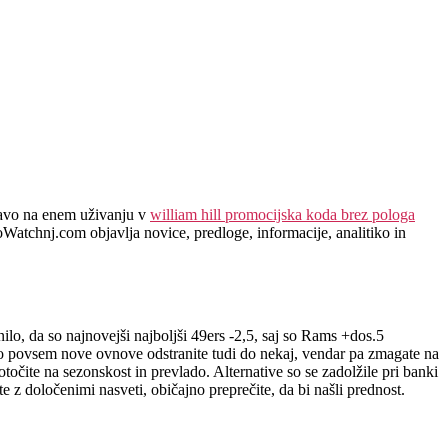
stavo na enem uživanju v
william hill promocijska koda brez pologa
Watchnj.com objavlja novice, predloge, informacije, analitiko in
lo, da so najnovejši najboljši 49ers -2,5, saj so Rams +dos.5
ahko povsem nove ovnove odstranite tudi do nekaj, vendar pa zmagate na
točite na sezonskost in prevlado. Alternative so se zadolžile pri banki
te z določenimi nasveti, običajno preprečite, da bi našli prednost.