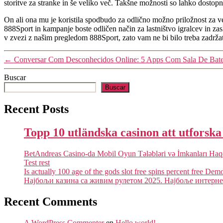
storitve za stranke in še veliko več. Takšne možnosti so lahko dostopn
On ali ona mu je koristila spodbudo za odlično možno priložnost za vel
888Sport in kampanje boste odličen način za lastništvo igralcev in zasl
v zvezi z našim pregledom 888Sport, zato vam ne bi bilo treba zadržati
←
Conversar Com Desconhecidos Online: 5 Apps Com Sala De Bat
Buscar
Buscar
Recent Posts
Topp 10 utländska casinon att utforsk
BetAndreas Casino-da Mobil Oyun Tələbləri və İmkanları Ha
Test rest
Is actually 100 age of the gods slot free spins percent free Dem
Најбољи казина са живим рулетом 2025. Најбоље интернет
Recent Comments
A WordPress Commenter
en
Hello world!