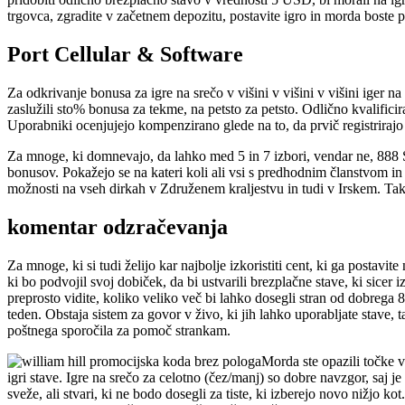
trgovca, zgradite v začetnem depozitu, postavite igro in morda boste p
Port Cellular & Software
Za odkrivanje bonusa za igre na srečo v višini v višini v višini iger na
zaslužili sto% bonusa za tekme, na petsto za petsto. Odlično kvalific
Uporabniki ocenjujejo kompenzirano glede na to, da prvič registriraj
Za mnoge, ki domnevajo, da lahko med 5 in 7 izbori, vendar ne, 888 
bonusov. Pokažejo se na kateri koli ali vsi s predhodnim članstvom in 
možnosti na vseh dirkah v Združenem kraljestvu in tudi v Irskem. Tak
komentar odzračevanja
Za mnoge, ki si tudi želijo kar najbolje izkoristiti cent, ki ga post
ki bo podvojil svoj dobiček, da bi ustvarili brezplačne stave, ki sicer 
preprosto vidite, koliko veliko več bi lahko dosegli stran od dobrega 
teden. Obstaja sistem za govor v živo, ki jih lahko uporabljate stave,
poštnega sporočila za pomoč strankam.
Morda ste opazili točke v
igri stave. Igre na srečo za celotno (čez/manj) so dobre navzgor, saj 
sveže, ali stvari, ki ne bodo dosegli za tiste, ki izberejo novo nižjo ko