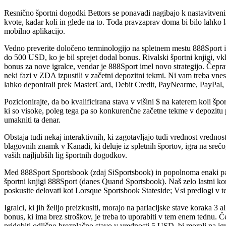
Resnično športni dogodki Bettors se ponavadi nagibajo k nastavitvenim 
kvote, kadar koli in glede na to. Toda pravzaprav doma bi bilo lahk
mobilno aplikacijo.
Vedno preverite določeno terminologijo na spletnem mestu 888Sport i
do 500 USD, ko je bil sprejet dodal bonus. Rivalski športni knjigi, 
bonus za nove igralce, vendar je 888Sport imel novo strategijo. Čeprav
neki fazi v ZDA izpustili v začetni depozitni tekmi. Ni vam treba vnes
lahko deponirali prek MasterCard, Debit Credit, PayNearme, PayPal, P
Pozicionirajte, da bo kvalificirana stava v višini $ na katerem koli š
ki so visoke, poleg tega pa so konkurenčne začetne tekme v depozitu 
umakniti ta denar.
Obstaja tudi nekaj interaktivnih, ki zagotavljajo tudi vrednost vrednos
blagovnih znamk v Kanadi, ki deluje iz spletnih športov, igra na srečo,
vaših najljubših lig športnih dogodkov.
Med 888Sport Sportsbook (zdaj SiSportsbook) in popolnoma enaki paredi
športni knjigi 888Sport (danes Quand Sportsbook). Naš zelo lastni k
poskusite delovati kot Lorsque Sportsbook Stateside; Vsi predlogi v 
Igralci, ki jih želijo preizkusiti, morajo na parlacijske stave koraka 3 a
bonus, ki ima brez stroškov, je treba to uporabiti v tem enem tednu. Č
pridobiti odlično brezplačno stavo v vrednosti 5 USD, bi morali na igra