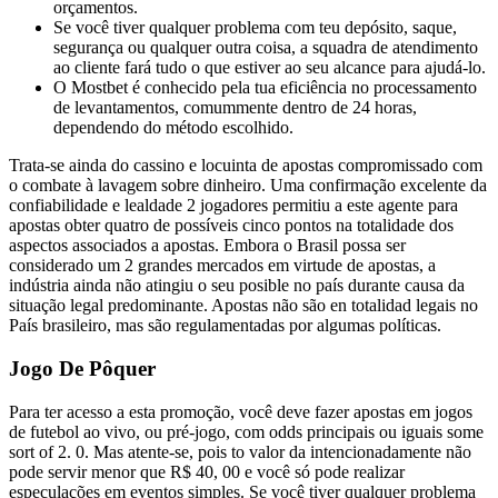
orçamentos.
Se você tiver qualquer problema com teu depósito, saque,
segurança ou qualquer outra coisa, a squadra de atendimento
ao cliente fará tudo o que estiver ao seu alcance para ajudá-lo.
O Mostbet é conhecido pela tua eficiência no processamento
de levantamentos, comummente dentro de 24 horas,
dependendo do método escolhido.
Trata-se ainda do cassino e locuinta de apostas compromissado com
o combate à lavagem sobre dinheiro. Uma confirmação excelente da
confiabilidade e lealdade 2 jogadores permitiu a este agente para
apostas obter quatro de possíveis cinco pontos na totalidade dos
aspectos associados a apostas. Embora o Brasil possa ser
considerado um 2 grandes mercados em virtude de apostas, a
indústria ainda não atingiu o seu posible no país durante causa da
situação legal predominante. Apostas não são en totalidad legais no
País brasileiro, mas são regulamentadas por algumas políticas.
Jogo De Pôquer
Para ter acesso a esta promoção, você deve fazer apostas em jogos
de futebol ao vivo, ou pré-jogo, com odds principais ou iguais some
sort of 2. 0. Mas atente-se, pois to valor da intencionadamente não
pode servir menor que R$ 40, 00 e você só pode realizar
especulações em eventos simples. Se você tiver qualquer problema