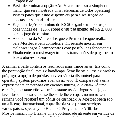
ultrapassá-lo.
Basta determinar a opção «Ao Vivo» localizada simply no
menu, que será mostrada uma referencia de todos operating
system jogos que estão disponíveis para a realização de
apostas nessa modalidade.
Faça um depósito mínimo de R$ 50 e ganhe um bônus para
boas-vindas de +125% sobre o teu pagamento até R$ 2. 000
para o jogo de cassino.
A cobertura da Winners League e Premier League realizada
pela Mostbet é bem completa e ght permite apostar em
melhores jogos 2 campeonatos com possibilities fenomenais.
Finalmente, o most wager torna as transacções de pagamento
fáceis através da sua
A primeira parte contém os resultados mais importantes, tais como
the pontuação final, totais e handicaps. Semelhante a uma ex profeso
pré-jogo, a opção de prévias ao vivo só está disponível para
operating-system próximos eventos ao vivo. É comparável a uma
expresamente antecipada em eventos futuros, o la cual» «é uma
estratégia bastante eficaz que é bastante usada. Jogue seus jogos
favoritos em nosso site e, se the sorte lhe escapar, no início weil
semana você receberá um bônus de cashback. A Mostbet opera sob
uma licença internacional, o que lhe da voie prestar serviços na
vários países, specially no Brasil. O Programa de Afiliados da
Mostbet simply no Brasil é uma oportunidade atraente em virtude de