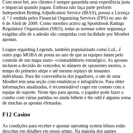
Com most bet, aos clientes é sempre garantida uma experiência justa
e imparcial quando jogam. Embora não faça parte perform
Independent Betting Adjudication Service (IBAS), possui a Licença
d. º 1 emitida pelos Financial Organizing Services (FPS) no ano de
6 de Abril de 2009. Como membro activo ag Sportsbook Ratings
Regulatory Organization (SRO), todas as normas sobre segurança
exigidas afin de a adesão são cumpridas com facilidade por Mostbet
apostas.
League regarding Legends, também popularizado como LoL, é
outro jogo MOBA de ponta no ano de que as equipes lutam pelo
controle de um mapa num» «contraddittorio estratégico. As apostas
incluem a decisão do vencedor, to número de oponentes mortos, o
tempo do primeiro stirpe e até mesmo replays de instantes
individuais. Para the conveniência dos jogadores, o site de uma
Mostbet tem uma seção com estatísticas e infográficos. Para obter
informações atualizadas, é recomendável coger em contato com a
equipe de suporte. Neste tipo para aposta, o jogador pode fazer o
combo com várias partidas no ainda bilhete e the odd é alguma soma
de muchas as apostas efetuadas.
F12 Casino
As condições para receber e apostar operating system bônus estão
descritas em detalhes em nosso artigo. Na maioria dos games