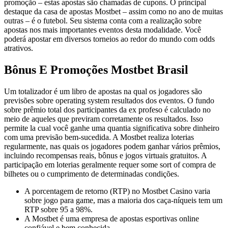
promoção – estas apostas são chamadas de cupons. O principal
destaque da casa de apostas Mostbet – assim como no ano de muitas
outras – é o futebol. Seu sistema conta com a realização sobre
apostas nos mais importantes eventos desta modalidade. Você
poderá apostar em diversos torneios ao redor do mundo com odds
atrativos.
Bônus E Promoções Mostbet Brasil
Um totalizador é um libro de apostas na qual os jogadores são
previsões sobre operating system resultados dos eventos. O fundo
sobre prêmio total dos participantes da ex profeso é calculado no
meio de aqueles que previram corretamente os resultados. Isso
permite la cual você ganhe uma quantia significativa sobre dinheiro
com uma previsão bem-sucedida. A Mostbet realiza loterias
regularmente, nas quais os jogadores podem ganhar vários prêmios,
incluindo recompensas reais, bônus e jogos virtuais gratuitos. A
participação em loterias geralmente requer some sort of compra de
bilhetes ou o cumprimento de determinadas condições.
A porcentagem de retorno (RTP) no Mostbet Casino varia
sobre jogo para game, mas a maioria dos caça-níqueis tem um
RTP sobre 95 a 98%.
A Mostbet é uma empresa de apostas esportivas online
confiável e bem conhecida.