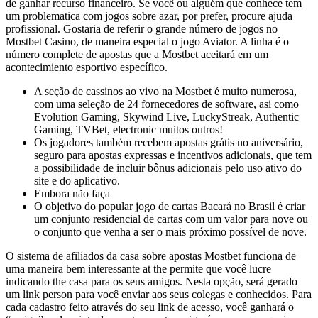
de ganhar recurso financeiro. Se você ou alguém que conhece tem
um problematica com jogos sobre azar, por prefer, procure ajuda
profissional. Gostaria de referir o grande número de jogos no
Mostbet Casino, de maneira especial o jogo Aviator. A linha é o
número complete de apostas que a Mostbet aceitará em um
acontecimiento esportivo específico.
A seção de cassinos ao vivo na Mostbet é muito numerosa,
com uma seleção de 24 fornecedores de software, asi como
Evolution Gaming, Skywind Live, LuckyStreak, Authentic
Gaming, TVBet, electronic muitos outros!
Os jogadores também recebem apostas grátis no aniversário,
seguro para apostas expressas e incentivos adicionais, que tem
a possibilidade de incluir bônus adicionais pelo uso ativo do
site e do aplicativo.
Embora não faça
O objetivo do popular jogo de cartas Bacará no Brasil é criar
um conjunto residencial de cartas com um valor para nove ou
o conjunto que venha a ser o mais próximo possível de nove.
O sistema de afiliados da casa sobre apostas Mostbet funciona de
uma maneira bem interessante at the permite que você lucre
indicando the casa para os seus amigos. Nesta opção, será gerado
um link person para você enviar aos seus colegas e conhecidos. Para
cada cadastro feito através do seu link de acesso, você ganhará o