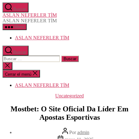
Saltar
Buscar
al
ASLAN NEFERLER TİM
contenido
ASLAN NEFERLER TİM
Menú
ASLAN NEFERLER TİM
Buscar
Buscar:
Cerrar
la
búsqueda
Cerrar el menú
ASLAN NEFERLER TİM
Categorías
Uncategorized
Mostbet: O Site Oficial Da Líder Em
Apostas Esportivas
Autor
Por
admin
de
Fecha