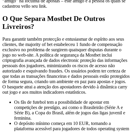
“amigo” na locuinta de apostas – este amigo é a pessoa os quais se
cadastrou vello seu link.
O Que Separa Mostbet De Outros
Livreiros?
Para garantir também protecção e entusiasmar de espírito aos seus
clientes, the majority of bet estabeleceu 1 fundo de compensação
exclusivo no problema de surgirem quaisquer disputas durante o
jogo no web-site. A política de segurança da Mostbet inclui
criptografia avançada de dados electronic proteção das informações
pessoais dos jogadores, minimizando os riscos de acesso não
autorizado e esquivando fraudes. Os usuários podem ter certeza de
que todas as transações financeiras e dados pessoais estão protegidos
de forma segura, criando um ambiente en paz para apostas e jogos.
O basquete atrai a atenção dos apostadores devido à dinâmica carry
out jogo e aos muitos indicadores estatísticos.
Os fãs de futebol tem a possibilidade de apostar em
competições de prestígio, asi como o Brasileirão (Série A e
Série B), a Copa do Brasil, além de jogos das ligas juvenil e
feminina.
O depósito mínimo começa em 10 EUR, tornando a
plataforma acessível para jogadores de todos operating system