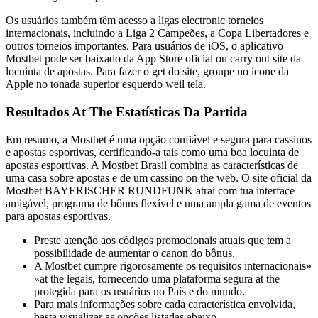
Os usuários também têm acesso a ligas electronic torneios
internacionais, incluindo a Liga 2 Campeões, a Copa Libertadores e
outros torneios importantes. Para usuários de iOS, o aplicativo
Mostbet pode ser baixado da App Store oficial ou carry out site da
locuinta de apostas. Para fazer o get do site, groupe no ícone da
Apple no tonada superior esquerdo weil tela.
Resultados At The Estatísticas Da Partida
Em resumo, a Mostbet é uma opção confiável e segura para cassinos
e apostas esportivas, certificando-a tais como uma boa locuinta de
apostas esportivas. A Mostbet Brasil combina as características de
uma casa sobre apostas e de um cassino on the web. O site oficial da
Mostbet BAYERISCHER RUNDFUNK atrai com tua interface
amigável, programa de bônus flexível e uma ampla gama de eventos
para apostas esportivas.
Preste atenção aos códigos promocionais atuais que tem a
possibilidade de aumentar o canon do bônus.
A Mostbet cumpre rigorosamente os requisitos internacionais»
«at the legais, fornecendo uma plataforma segura at the
protegida para os usuários no País e do mundo.
Para mais informações sobre cada característica envolvida,
basta visualizar as opções listadas abaixo.