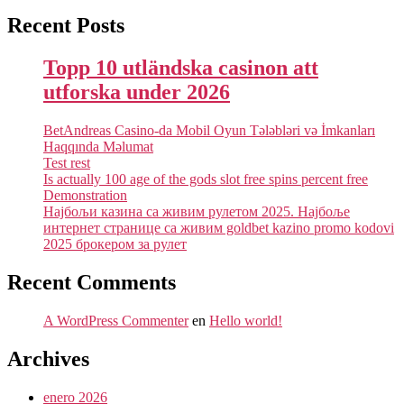
Recent Posts
Topp 10 utländska casinon att
utforska under 2026
BetAndreas Casino-da Mobil Oyun Tələbləri və İmkanları
Haqqında Məlumat
Test rest
Is actually 100 age of the gods slot free spins percent free
Demonstration
Најбољи казина са живим рулетом 2025. Најбоље
интернет странице са живим goldbet kazino promo kodovi
2025 брокером за рулет
Recent Comments
A WordPress Commenter
en
Hello world!
Archives
enero 2026