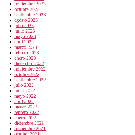
noviembre 2023
octubre 2023
septiembre 2023
agosto 2023
julio 2023
junio 2023
mayo 2023
abril 2023
marzo 2023
febrero 2023
enero 2023
diciembre 2022
noviembre 2022
octubre 2022
septiembre 2022
julio 2022
junio 2022
mayo 2022
abril 2022
marzo 2022
febrero 2022
enero 2022
diciembre 2021
noviembre 2021
octubre 2021