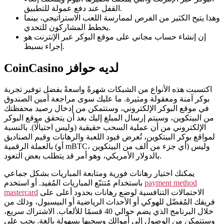
القفل عند دفع عمولة للتطبيق.
وهذا يتيح الكثير من الفرص لممارسة اللعب الاستراتيجي، بينما
يخطط المشاركون للتحدي.
إن إنشاء حساب مجاني على موقع البوكر عبر الإنترنت هو
إجراء بسيط.
CoinCasino لديه حوافز
اكتسبت هذه الأنواع من الشبكات شهرةً واسعةً بفضل توفير تجربة
بوكر آمنة ومعقولة ومثيرة. ما عليك سوى مراجعة أمين الصندوق
في موقع البوكر الإلكتروني، وستتمكن من إدخال رصيد محفظتك
من البيتكوين، وسيتم إرسال المبلغ إليك بعد أن يتحقق موقع البوكر
الإلكتروني من أن عملية السحب حقيقية (وليس احتيالًا). بالنسبة
لمواقع بوكر البيتكوين، تُعرض قيود اللعبة والرهانات وقيم الصناديق
بالعملة الرقمية (أو mBTC، أي جزء من ألف من البيتكوين) وليس
بالدولار الأمريكي، وهو أمر قد يتطلب بعض التعود.
يمكنك اختيار رهانات فورية ومتابعة المباريات بشكل جماعي
باستخدام مُتتبّع المباريات المُفيد. أو استخدم
payment method
mastercard
الاحتمالات التنافسية لوضع رهانات بحدود أعلى على
فريقك المُفضّل للهوكي أو الأحداث الرياضية أو البيسبول، وذلك من
خلال البرنامج الذي يضم حوالي 40 قسمًا للألعاب. الاشتراك سريع،
وستتمكن من الوصول إلى أموالك وسحبها بسهولة بالغة. يجب على