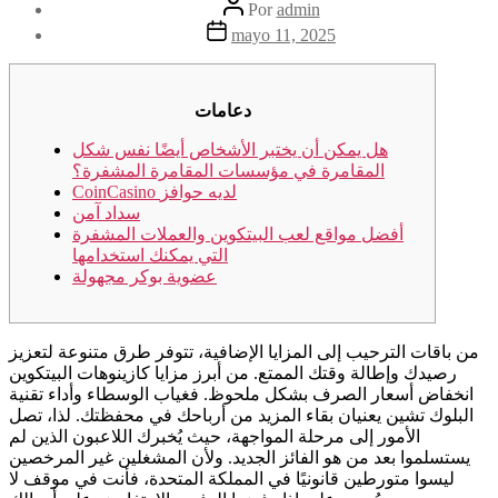
Autor
Por
admin
de
Fecha
mayo 11, 2025
la
de
entrada
la
entrada
دعامات
هل يمكن أن يختبر الأشخاص أيضًا نفس شكل
المقامرة في مؤسسات المقامرة المشفرة؟
CoinCasino لديه حوافز
سداد آمن
أفضل مواقع لعب البيتكوين والعملات المشفرة
التي يمكنك استخدامها
عضوية بوكر مجهولة
من باقات الترحيب إلى المزايا الإضافية، تتوفر طرق متنوعة لتعزيز
رصيدك وإطالة وقتك الممتع. من أبرز مزايا كازينوهات البيتكوين
انخفاض أسعار الصرف بشكل ملحوظ. فغياب الوسطاء وأداء تقنية
البلوك تشين يعنيان بقاء المزيد من أرباحك في محفظتك. لذا، تصل
الأمور إلى مرحلة المواجهة، حيث يُخبرك اللاعبون الذين لم
يستسلموا بعد من هو الفائز الجديد.
ولأن المشغلين غير المرخصين
ليسوا متورطين قانونيًا في المملكة المتحدة، فأنت في موقف لا