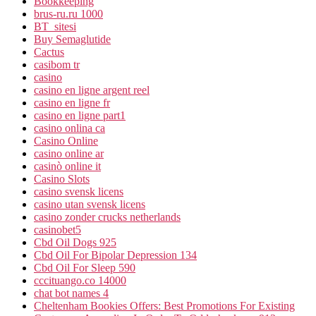
Bookkeeping
brus-ru.ru 1000
BT_sitesi
Buy Semaglutide
Cactus
casibom tr
casino
casino en ligne argent reel
casino en ligne fr
casino en ligne part1
casino onlina ca
Casino Online
casino online ar
casinò online it
Casino Slots
casino svensk licens
casino utan svensk licens
casino zonder crucks netherlands
casinobet5
Cbd Oil Dogs 925
Cbd Oil For Bipolar Depression 134
Cbd Oil For Sleep 590
cccituango.co 14000
chat bot names 4
Cheltenham Bookies Offers: Best Promotions For Existing