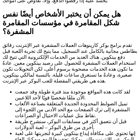
يُحسد عليه إذا رفضوا الدفع، وإلا، تفاوض على أموالك.
هل يمكن أن يختبر الأشخاص أيضًا نفس
شكل المقامرة في مؤسسات المقامرة
المشفرة؟
تقدم برامج بوكر كازينوهات العملات المشفرة عبر الإنترنت رقائق
بطاطس مجانية بالكامل عند التسجيل، مما يتيح لك تجربة اللعبة قبل
دفع بيتكوين. هناك العديد من الخدمات الإلكترونية التي تتيح لك
استخدام العملات المشفرة للحصول على رصيد بيتكوين معين. عادةً
ما تكون هذه الخدمات مصحوبة برسوم أعلى، لكن التحويلات تكون
صغيرة، وعادةً ما تستغرق ساعات قليلة. بالنسبة لمالكي بيتكوين،
هذه هي طريقتي المفضلة للعب البوكر عبر الإنترنت.
لقد كانت هذه المواقع موجودة منذ فترة طويلة وقد جمعت
الآن ملفًا شخصيًا قويًا لأحد اللاعبين.
تميل الضوابط المحدودة الجديدة المتعلقة بصناعة الألعاب
المشفرة إلى ترك الصفحات مع الحد الأدنى من اللجوء إلى
نقاط مثل عمليات الاحتيال أو الصراعات.
قبل أن نتعمق أكثر في مسابقات البوكر، سنشرح طريقة
أخرى من طرق البوكر – لعبة الدولارات.
إنها تحتوي على مكافأة إيداع بيتكوين كبيرة لتجربتها على لعبة
البوكر عبر الإنترنت والتي يمكنك تحفيزها اليوم ويمكنك إلغاء