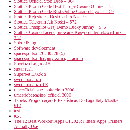
Slottica Official Stop Drop – 364
Slottica Promo Code Best Europe Casino Online – 73
Slottica Promo Code Best Online Casino Payouts – 59
Slottica Rejestracja Best Casino Nz – 9
Slottica Telegram Jak Kości – 572
Slottica Trustpilot Graj Demo Lucky Jimmy – 546
Slottica-Casino Licencjonowane Kasyno Internetowe Linki –
352
Sober living
Software development
spacesports.ru20230228 (5)
spacesports.rufrispiny-za-registraciu 5
Sportaza Login 815
sugar rush
Superbet Ελλάδα
sweet bonanza
sweet bonanza TR
t.meofficial_site_pokerdom 3000
t.mesriobetcasino_official 3000
Tabela, Programação E Estatísticas Do Liga Italy Mostbet –
612
test
text
The 12 Best Workout Apps Of 2025: Fitness Apps Trainers
Actually Use