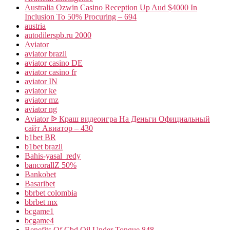
Australia Ozwin Casino Reception Up Aud $4000 In
Inclusion To 50% Procuring – 694
austria
autodilerspb.ru 2000
Aviator
aviator brazil
aviator casino DE
aviator casino fr
aviator IN
aviator ke
aviator mz
aviator ng
Aviator ᐉ Краш видеоигра На Деньги Официальный
сайт Авиатор – 430
b1bet BR
b1bet brazil
Bahis-yasal_redy
bancorallZ 50%
Bankobet
Basaribet
bbrbet colombia
bbrbet mx
bcgame1
bcgame4
Benefits Of Cbd Oil Under Tongue 848