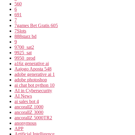
560
6
691
7
7games Bet Gratis 605
7Slots
888starz bd
9
9700_sat2
9925_sat
9950_prod
a16z generative ai
Aajogo Aposta 548
adobe generative ai 1
adobe photoshop
ai chat bot python 10
AI in Cybersecurity
AI News
ai sales bot 4
ancorallZ 1000
ancorallZ 3000
ancorallZ 5000TR2
anonymous
APP
Artificial Intelligence