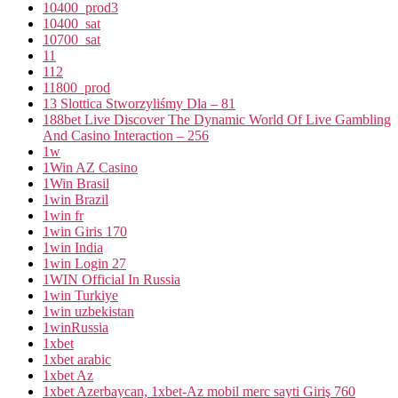
10400_prod3
10400_sat
10700_sat
11
112
11800_prod
13 Slottica Stworzyliśmy Dla – 81
188bet Live Discover The Dynamic World Of Live Gambling
And Casino Interaction – 256
1w
1Win AZ Casino
1Win Brasil
1win Brazil
1win fr
1win Giris 170
1win India
1win Login 27
1WIN Official In Russia
1win Turkiye
1win uzbekistan
1winRussia
1xbet
1xbet arabic
1xbet Az
1xbet Azerbaycan, 1xbet-Az mobil merc sayti Giriş 760