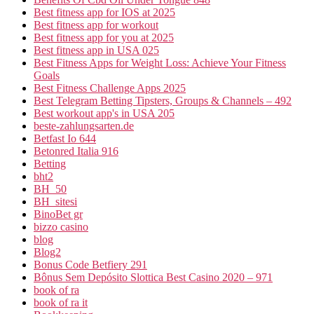
Best fitness app for IOS at 2025
Best fitness app for workout
Best fitness app for you at 2025
Best fitness app in USA 025
Best Fitness Apps for Weight Loss: Achieve Your Fitness
Goals
Best Fitness Challenge Apps 2025
Best Telegram Betting Tipsters, Groups & Channels – 492
Best workout app's in USA 205
beste-zahlungsarten.de
Betfast Io 644
Betonred Italia 916
Betting
bht2
BH_50
BH_sitesi
BinoBet gr
bizzo casino
blog
Blog2
Bonus Code Betfiery 291
Bônus Sem Depósito Slottica Best Casino 2020 – 971
book of ra
book of ra it