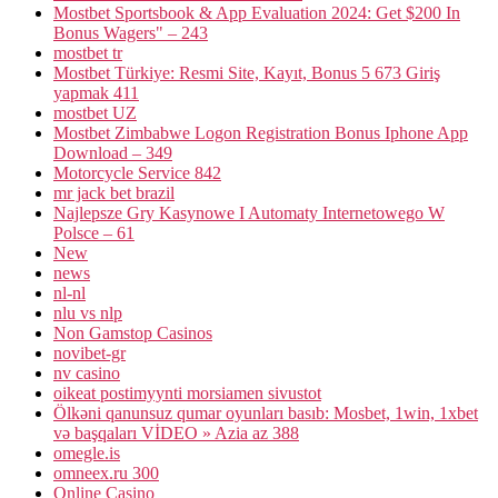
Mostbet Sportsbook & App Evaluation 2024: Get $200 In
Bonus Wagers" – 243
mostbet tr
Mostbet Türkiye: Resmi Site, Kayıt, Bonus 5 673 Giriş
yapmak 411
mostbet UZ
Mostbet Zimbabwe Logon Registration Bonus Iphone App
Download – 349
Motorcycle Service 842
mr jack bet brazil
Najlepsze Gry Kasynowe I Automaty Internetowego W
Polsce – 61
New
news
nl-nl
nlu vs nlp
Non Gamstop Casinos
novibet-gr
nv casino
oikeat postimyynti morsiamen sivustot
Ölkəni qanunsuz qumar oyunları basıb: Mosbet, 1win, 1xbet
və başqaları VİDEO » Azia az 388
omegle.is
omneex.ru 300
Online Casino