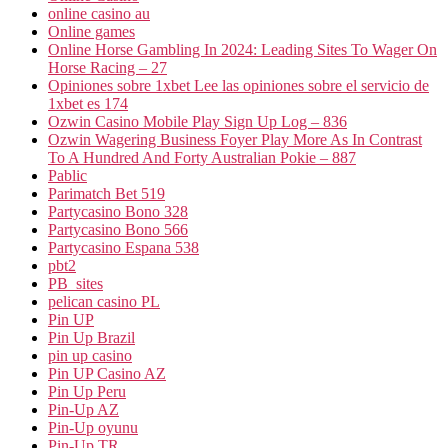
online casino au
Online games
Online Horse Gambling In 2024: Leading Sites To Wager On
Horse Racing – 27
Opiniones sobre 1xbet Lee las opiniones sobre el servicio de
1xbet es 174
Ozwin Casino Mobile Play Sign Up Log – 836
Ozwin Wagering Business Foyer Play More As In Contrast
To A Hundred And Forty Australian Pokie – 887
Pablic
Parimatch Bet 519
Partycasino Bono 328
Partycasino Bono 566
Partycasino Espana 538
pbt2
PB_sites
pelican casino PL
Pin UP
Pin Up Brazil
pin up casino
Pin UP Casino AZ
Pin Up Peru
Pin-Up AZ
Pin-Up oyunu
Pin-Up TR