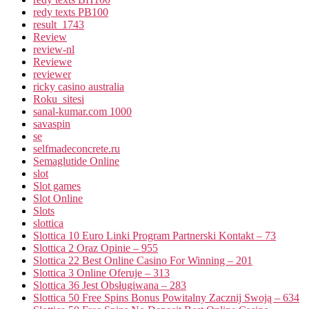
redy texts PB100
result_1743
Review
review-nl
Reviewe
reviewer
ricky casino australia
Roku_sitesi
sanal-kumar.com 1000
savaspin
se
selfmadeconcrete.ru
Semaglutide Online
slot
Slot games
Slot Online
Slots
slottica
Slottica 10 Euro Linki Program Partnerski Kontakt – 73
Slottica 2 Oraz Opinie – 955
Slottica 22 Best Online Casino For Winning – 201
Slottica 3 Online Oferuje – 313
Slottica 36 Jest Obsługiwana – 283
Slottica 50 Free Spins Bonus Powitalny Zacznij Swoją – 634