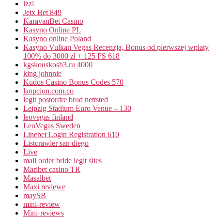
izzi
Jetx Bet 849
KaravanBet Casino
Kasyno Online PL
Kasyno online Poland
Kasyno Vulkan Vegas Recenzja, Bonus od pierwszej wpłaty
100% do 3000 zł + 125 FS 618
kgskouskosh3.ru 4000
king johnnie
Kudos Casino Bonus Codes 570
laopcion.com.co
legit postordre brud nettsted
Leipzig Stadium Euro Venue – 130
leovegas finland
LeoVegas Sweden
Linebet Login Registration 610
Listcrawler san diego
Live
mail order bride legit sites
Maribet casino TR
Masalbet
Maxi reviewe
maySB
mini-review
Mini-reviews