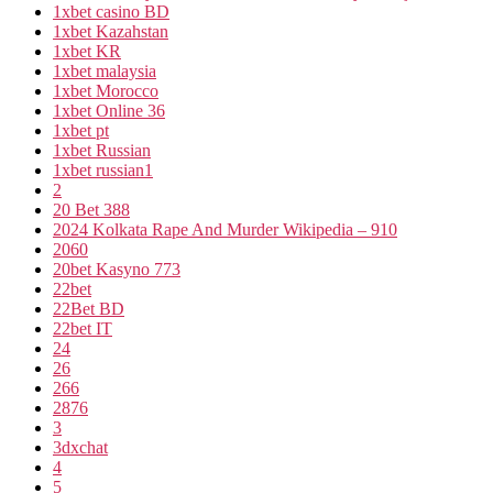
1xbet casino BD
1xbet Kazahstan
1xbet KR
1xbet malaysia
1xbet Morocco
1xbet Online 36
1xbet pt
1xbet Russian
1xbet russian1
2
20 Bet 388
2024 Kolkata Rape And Murder Wikipedia – 910
2060
20bet Kasyno 773
22bet
22Bet BD
22bet IT
24
26
266
2876
3
3dxchat
4
5