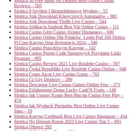
Slottica 50 Free Spins No Deposit Best Online Casino
Reviews – 565
Slottica 9 Szybkie I Bezproblemowe Wypłaty – 55
Slottica Apk Download Klasycznych Automatów – 981
Slottica Apk Download Thrills Live Casino – 544
Slottica Aplikacja Android Best Vip Online Casino – 111
Slottica Casino Giriş Casino Aviator Промокод – 690
Slottica Casino Online Dla Polaków ️ Login Pod 166 Slotica
Pl Com Kasyno Oraz Rejestracja 2024 – 340
Slottica Casino Prawdziwym Kasynie – 142
Slottica Casino Promo Code Sportowych Przydatne Linki
Program – 995
Slottica Casino Review 2021 Live Roulette Casino – 597
Slottica Česká Republika Live Roulette Casino Online – 948
Slottica Como Sacar Live Casino Game – 761
Slottica Cz Gry Dealerzy – 280
Slottica Descargar Live Casino Games Online Free – 273
Slottica Erfahrungen Demo Lucky Cash'N Fruits – 149
Slottica Jak Usunąć Konto Best Bitcoin Casino Free Play –
474
Slottica Jak Wypłacić Pieniądze Best Online Live Casino
Sites – 10
Slottica Kasyno Cashback Best Live Casino Singapore – 434
Slottica No Deposit Bonus 2023 Live Casino Top 5 – 691
Slottica Oferece 292