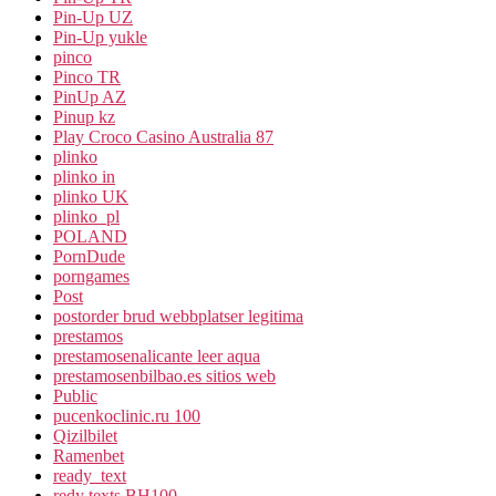
Pin-Up UZ
Pin-Up yukle
pinco
Pinco TR
PinUp AZ
Pinup kz
Play Croco Casino Australia 87
plinko
plinko in
plinko UK
plinko_pl
POLAND
PornDude
porngames
Post
postorder brud webbplatser legitima
prestamos
prestamosenalicante leer aqua
prestamosenbilbao.es sitios web
Public
pucenkoclinic.ru 100
Qizilbilet
Ramenbet
ready_text
redy texts BH100