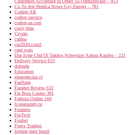
Customers According In Order To Oddschecker – 913
Co To Jest Slottica Nowe Gry Energy – 781
Codere AR
codere mexico
codere-ar.com
crazy time
Crypto
csdino
cui2020.com2
cunt wars
Das Erste Cbd Öl Taktlos Schweizer Anbau Kaufen – 221
Delivery Service 633
dsfgsdg
Education
elagentecine.cl
FairSpin
Fansbet Review 632
Fat Boss Casino 391
Fatboss Online 160
fcommunity.ru
Features
FinTech
Fonbet
Forex Trading
fortune tiger brazil