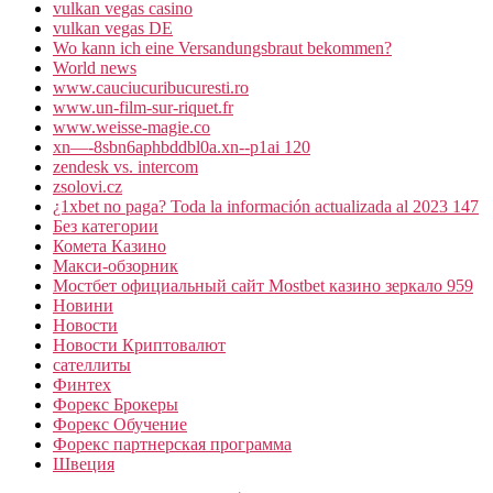
vulkan vegas casino
vulkan vegas DE
Wo kann ich eine Versandungsbraut bekommen?
World news
www.cauciucuribucuresti.ro
www.un-film-sur-riquet.fr
www.weisse-magie.co
xn—-8sbn6aphbddbl0a.xn--p1ai 120
zendesk vs. intercom
zsolovi.cz
¿1xbet no paga? Toda la información actualizada al 2023 147
Без категории
Комета Казино
Макси-обзорник
Мостбет официальный сайт Mostbet казино зеркало 959
Новини
Новости
Новости Криптовалют
сателлиты
Финтех
Форекс Брокеры
Форекс Обучение
Форекс партнерская программа
Швеция