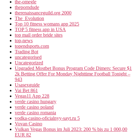
the-omegle
theporndude
therenaissanceguild.org 2000
The_Evolution
Top 10 fitness womans app 2025
TOP 5 fitness app in USA
top mail order bride sites
top-news
topendsports.com
Trading Bot
uncategorised
Uncategorized
Upgraded Mostbet Bonus Program Code Dimers: Secure $1
2k Betting Offer For Monday Nighttime Football Tonight –
943
Usasexguide
Vai Bet 861
Vegas11 App 228
verde casino hungary
verde casino poland
verde casino romania
vodka-casino-oficialnyy-sayt.ru 5
Vovan Casino
Vulkan Vegas Bonus im Juli 2023: 200 % bis zu 1 000,00
EUR 82