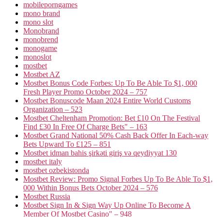
mobileporngames
mono brand
mono slot
Monobrand
monobrend
monogame
monoslot
mostbet
Mostbet AZ
Mostbet Bonus Code Forbes: Up To Be Able To $1, 000
Fresh Player Promo October 2024 – 757
Mostbet Bonuscode Maan 2024 Entire World Customs
Organization – 523
Mostbet Cheltenham Promotion: Bet £10 On The Festival
Find £30 In Free Of Charge Bets" – 163
Mostbet Grand National 50% Cash Back Offer In Each-way
Bets Upward To £125 – 851
Mostbet idman bahis şirkəti giriş və qeydiyyat 130
mostbet italy
mostbet ozbekistonda
Mostbet Review: Promo Signal Forbes Up To Be Able To $1,
000 Within Bonus Bets October 2024 – 576
Mostbet Russia
Mostbet Sign In & Sign Way Up Online To Become A
Member Of Mostbet Casino" – 948