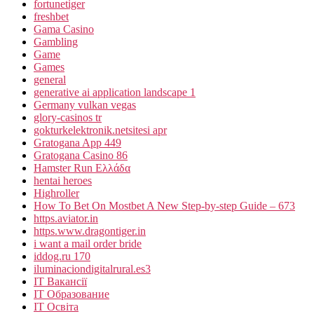
fortunetiger
freshbet
Gama Casino
Gambling
Game
Games
general
generative ai application landscape 1
Germany vulkan vegas
glory-casinos tr
gokturkelektronik.netsitesi apr
Gratogana App 449
Gratogana Casino 86
Hamster Run Ελλάδα
hentai heroes
Highroller
How To Bet On Mostbet A New Step-by-step Guide – 673
https.aviator.in
https.www.dragontiger.in
i want a mail order bride
iddog.ru 170
iluminaciondigitalrural.es3
IT Вакансії
IT Образование
IT Освіта