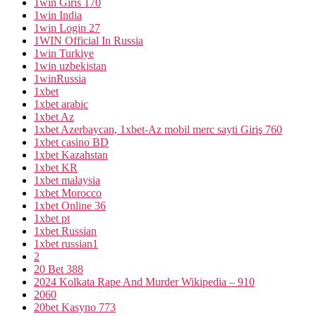
1win Giris 170
1win India
1win Login 27
1WIN Official In Russia
1win Turkiye
1win uzbekistan
1winRussia
1xbet
1xbet arabic
1xbet Az
1xbet Azerbaycan, 1xbet-Az mobil merc sayti Giriş 760
1xbet casino BD
1xbet Kazahstan
1xbet KR
1xbet malaysia
1xbet Morocco
1xbet Online 36
1xbet pt
1xbet Russian
1xbet russian1
2
20 Bet 388
2024 Kolkata Rape And Murder Wikipedia – 910
2060
20bet Kasyno 773