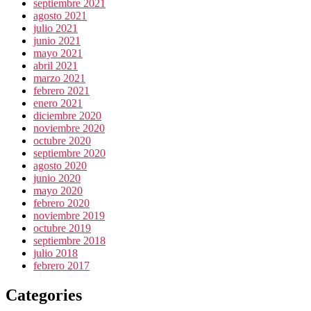
septiembre 2021
agosto 2021
julio 2021
junio 2021
mayo 2021
abril 2021
marzo 2021
febrero 2021
enero 2021
diciembre 2020
noviembre 2020
octubre 2020
septiembre 2020
agosto 2020
junio 2020
mayo 2020
febrero 2020
noviembre 2019
octubre 2019
septiembre 2018
julio 2018
febrero 2017
Categories