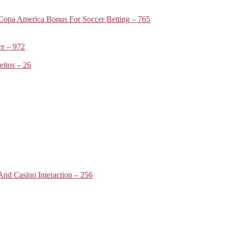
Copa America Bonus For Soccer Betting – 765
e – 972
itos – 26
nd Casino Interaction – 256