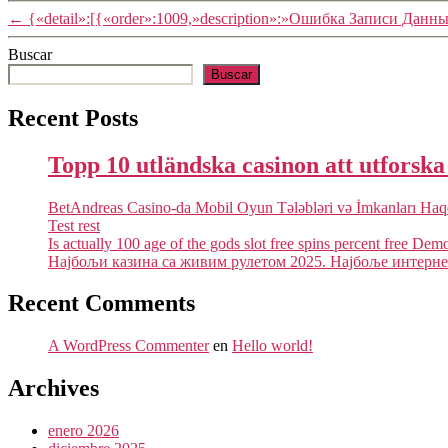
←
{«detail»:[{«order»:1009,»description»:»Ошибка Записи Данн
Buscar
Buscar
Recent Posts
Topp 10 utländska casinon att utforsk
BetAndreas Casino-da Mobil Oyun Tələbləri və İmkanları Ha
Test rest
Is actually 100 age of the gods slot free spins percent free Dem
Најбољи казина са живим рулетом 2025. Најбоље интернет
Recent Comments
A WordPress Commenter
en
Hello world!
Archives
enero 2026