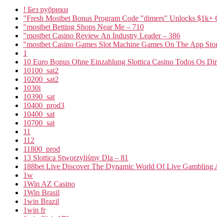
! Без рубрики
"Fresh Mostbet Bonus Program Code "dimers" Unlocks $1k+ 
"mostbet Betting Shops Near Me – 710
"mostbet Casino Review An Industry Leader – 386
"‎mostbet Casino Games Slot Machine Games On The App Stor
1
10 Euro Bonus Ohne Einzahlung Slottica Casino Todos Os Dire
10100_sat2
10200_sat2
1030i
10390_sat
10400_prod3
10400_sat
10700_sat
11
112
11800_prod
13 Slottica Stworzyliśmy Dla – 81
188bet Live Discover The Dynamic World Of Live Gambling A
1w
1Win AZ Casino
1Win Brasil
1win Brazil
1win fr