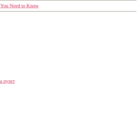
ng You Need to Know
а рулет