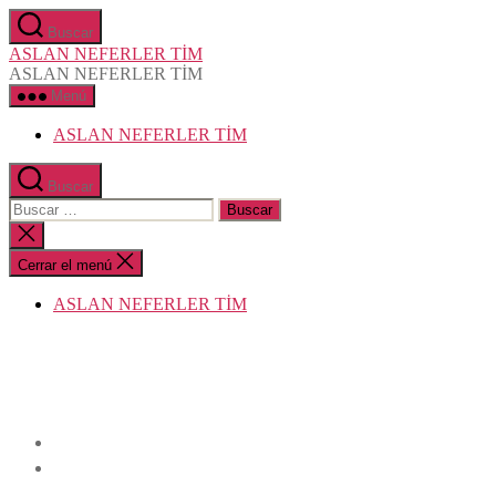
Saltar
Buscar
al
ASLAN NEFERLER TİM
contenido
ASLAN NEFERLER TİM
Menú
ASLAN NEFERLER TİM
Buscar
Buscar:
Cerrar
la
búsqueda
Cerrar el menú
ASLAN NEFERLER TİM