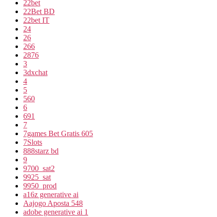
22bet
22Bet BD
22bet IT
24
26
266
2876
3
3dxchat
4
5
560
6
691
7
7games Bet Gratis 605
7Slots
888starz bd
9
9700_sat2
9925_sat
9950_prod
a16z generative ai
Aajogo Aposta 548
adobe generative ai 1