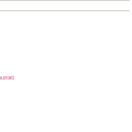
а рулет