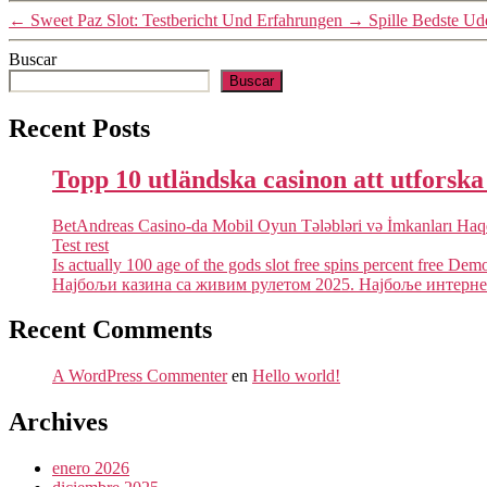
←
Sweet Paz Slot: Testbericht Und Erfahrungen
→
Spille Bedste U
Buscar
Buscar
Recent Posts
Topp 10 utländska casinon att utforsk
BetAndreas Casino-da Mobil Oyun Tələbləri və İmkanları Ha
Test rest
Is actually 100 age of the gods slot free spins percent free Dem
Најбољи казина са живим рулетом 2025. Најбоље интернет
Recent Comments
A WordPress Commenter
en
Hello world!
Archives
enero 2026