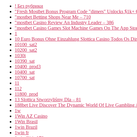
! Без рубрики
"Fresh Mostbet Bonus Program Code "dimers" Unlocks $1k+ 
"mostbet Betting Shops Near Me – 710
"mostbet Casino Review An Industry Leader – 386
"‎mostbet Casino Games Slot Machine Games On The App Stor
1
10 Euro Bonus Ohne Einzahlung Slottica Casino Todos Os Dire
10100_sat2
10200_sat2
1030i
10390_sat
10400_prod3
10400_sat
10700_sat
11
112
11800_prod
13 Slottica Stworzyliśmy Dla – 81
188bet Live Discover The Dynamic World Of Live Gambling A
1w
1Win AZ Casino
1Win Brasil
1win Brazil
1win fr