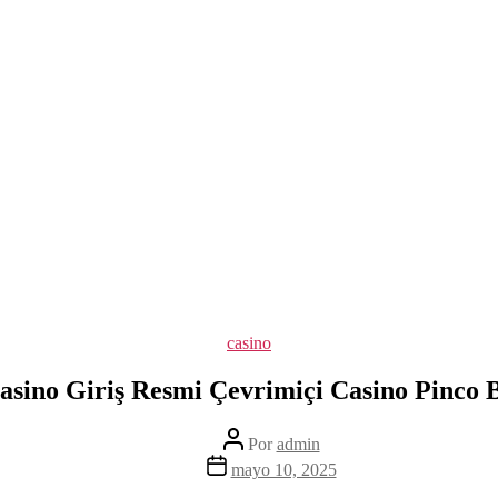
Categorías
casino
asino Giriş Resmi Çevrimiçi Casino Pinco 
Autor
Por
admin
de
Fecha
mayo 10, 2025
la
de
entrada