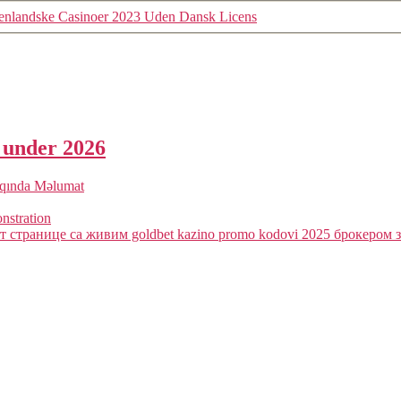
la
denlandske Casinoer 2023 Uden Dansk Licens
entrada
a under 2026
qqında Məlumat
onstration
 странице са живим goldbet kazino promo kodovi 2025 брокером з