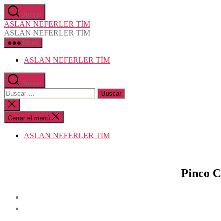
Saltar
Buscar
al
ASLAN NEFERLER TİM
contenido
ASLAN NEFERLER TİM
Menú
ASLAN NEFERLER TİM
Buscar
Buscar:
Cerrar
la
búsqueda
Cerrar el menú
ASLAN NEFERLER TİM
Pinco C