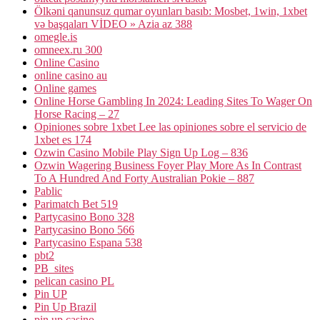
Ölkəni qanunsuz qumar oyunları basıb: Mosbet, 1win, 1xbet
və başqaları VİDEO » Azia az 388
omegle.is
omneex.ru 300
Online Casino
online casino au
Online games
Online Horse Gambling In 2024: Leading Sites To Wager On
Horse Racing – 27
Opiniones sobre 1xbet Lee las opiniones sobre el servicio de
1xbet es 174
Ozwin Casino Mobile Play Sign Up Log – 836
Ozwin Wagering Business Foyer Play More As In Contrast
To A Hundred And Forty Australian Pokie – 887
Pablic
Parimatch Bet 519
Partycasino Bono 328
Partycasino Bono 566
Partycasino Espana 538
pbt2
PB_sites
pelican casino PL
Pin UP
Pin Up Brazil
pin up casino