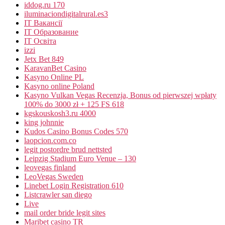
iddog.ru 170
iluminaciondigitalrural.es3
IT Вакансії
IT Образование
IT Освіта
izzi
Jetx Bet 849
KaravanBet Casino
Kasyno Online PL
Kasyno online Poland
Kasyno Vulkan Vegas Recenzja, Bonus od pierwszej wpłaty
100% do 3000 zł + 125 FS 618
kgskouskosh3.ru 4000
king johnnie
Kudos Casino Bonus Codes 570
laopcion.com.co
legit postordre brud nettsted
Leipzig Stadium Euro Venue – 130
leovegas finland
LeoVegas Sweden
Linebet Login Registration 610
Listcrawler san diego
Live
mail order bride legit sites
Maribet casino TR