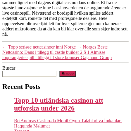
sammenlignet med dagens digital casino dans online. Et fra de
største innovasjonene inne i casinoverdenen de avgjørende årene er
live casinospill. Nåværend er bordspill hvilken spilles addert
ektefødt kort, roulette-fel med profesjonelle dealere. Hele
opplevelsen blir overført lett for hver spillerne gjennom kameraer
addert mikrofoner, da at du kan bli klar over alle som skjer indre sett
nå.
←
Topp seriøse nettcasinoer inni Norge
→
Norges Beste
Nettcasino: Dans i tillegg til castle builder 2 $ 1 Almisse
topprangerte spill i tillegg til store bonuser Gajanand Group
Buscar
Buscar
Recent Posts
Topp 10 utländska casinon att
utforska under 2026
BetAndreas Casino-da Mobil Oyun Tələbləri və İmkanları
Haqqında Məlumat