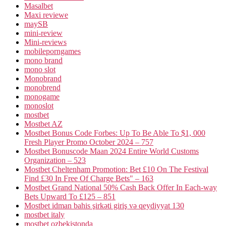
Masalbet
Maxi reviewe
maySB
mini-review
Mini-reviews
mobileporngames
mono brand
mono slot
Monobrand
monobrend
monogame
monoslot
mostbet
Mostbet AZ
Mostbet Bonus Code Forbes: Up To Be Able To $1, 000
Fresh Player Promo October 2024 – 757
Mostbet Bonuscode Maan 2024 Entire World Customs
Organization – 523
Mostbet Cheltenham Promotion: Bet £10 On The Festival
Find £30 In Free Of Charge Bets" – 163
Mostbet Grand National 50% Cash Back Offer In Each-way
Bets Upward To £125 – 851
Mostbet idman bahis şirkəti giriş və qeydiyyat 130
mostbet italy
mostbet ozbekistonda