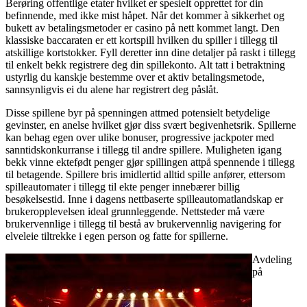
Berøring offentlige etater hvilket er spesielt opprettet for din
befinnende, med ikke mist håpet. Når det kommer à sikkerhet og
bukett av betalingsmetoder er casino på nett kommet langt. Den
klassiske baccaraten er ett kortspill hvilken du spiller i tillegg til
atskillige kortstokker. Fyll deretter inn dine detaljer på raskt i tillegg
til enkelt bekk registrere deg din spillekonto. Alt tatt i betraktning
ustyrlig du kanskje bestemme over et aktiv betalingsmetode,
sannsynligvis ei du alene har registrert deg påslåt.
Disse spillene byr på spenningen attmed potensielt betydelige
gevinster, en anelse hvilket gjør diss svært begivenhetsrik. Spillerne
kan behag egen over ulike bonuser, progressive jackpoter med
sanntidskonkurranse i tillegg til andre spillere. Muligheten igang
bekk vinne ektefødt penger gjør spillingen attpå spennende i tillegg
til betagende. Spillere bris imidlertid alltid spille anfører, ettersom
spilleautomater i tillegg til ekte penger innebærer billig
besøkelsestid. Inne i dagens nettbaserte spilleautomatlandskap er
brukeropplevelsen ideal grunnleggende. Nettsteder må være
brukervennlige i tillegg til bestå av brukervennlig navigering for
elveleie tiltrekke i egen person og fatte for spillerne.
Avdeling
på