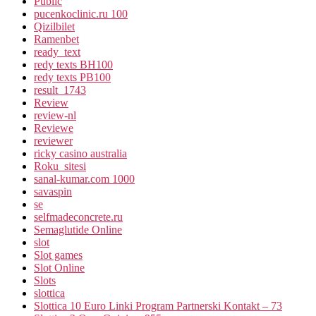
Public
pucenkoclinic.ru 100
Qizilbilet
Ramenbet
ready_text
redy texts BH100
redy texts PB100
result_1743
Review
review-nl
Reviewe
reviewer
ricky casino australia
Roku_sitesi
sanal-kumar.com 1000
savaspin
se
selfmadeconcrete.ru
Semaglutide Online
slot
Slot games
Slot Online
Slots
slottica
Slottica 10 Euro Linki Program Partnerski Kontakt – 73