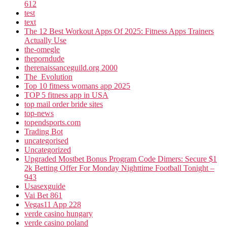
612
test
text
The 12 Best Workout Apps Of 2025: Fitness Apps Trainers
Actually Use
the-omegle
theporndude
therenaissanceguild.org 2000
The_Evolution
Top 10 fitness womans app 2025
TOP 5 fitness app in USA
top mail order bride sites
top-news
topendsports.com
Trading Bot
uncategorised
Uncategorized
Upgraded Mostbet Bonus Program Code Dimers: Secure $1
2k Betting Offer For Monday Nighttime Football Tonight –
943
Usasexguide
Vai Bet 861
Vegas11 App 228
verde casino hungary
verde casino poland