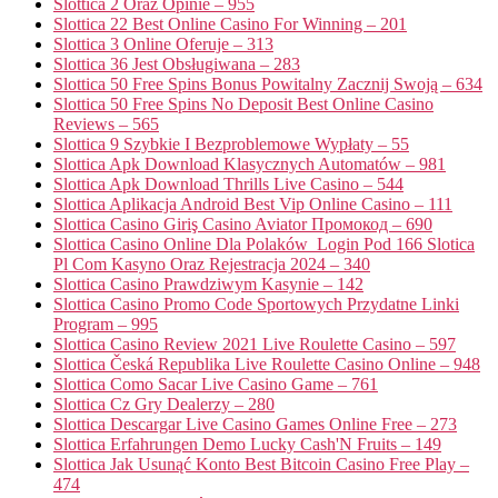
Slottica 2 Oraz Opinie – 955
Slottica 22 Best Online Casino For Winning – 201
Slottica 3 Online Oferuje – 313
Slottica 36 Jest Obsługiwana – 283
Slottica 50 Free Spins Bonus Powitalny Zacznij Swoją – 634
Slottica 50 Free Spins No Deposit Best Online Casino
Reviews – 565
Slottica 9 Szybkie I Bezproblemowe Wypłaty – 55
Slottica Apk Download Klasycznych Automatów – 981
Slottica Apk Download Thrills Live Casino – 544
Slottica Aplikacja Android Best Vip Online Casino – 111
Slottica Casino Giriş Casino Aviator Промокод – 690
Slottica Casino Online Dla Polaków ️ Login Pod 166 Slotica
Pl Com Kasyno Oraz Rejestracja 2024 – 340
Slottica Casino Prawdziwym Kasynie – 142
Slottica Casino Promo Code Sportowych Przydatne Linki
Program – 995
Slottica Casino Review 2021 Live Roulette Casino – 597
Slottica Česká Republika Live Roulette Casino Online – 948
Slottica Como Sacar Live Casino Game – 761
Slottica Cz Gry Dealerzy – 280
Slottica Descargar Live Casino Games Online Free – 273
Slottica Erfahrungen Demo Lucky Cash'N Fruits – 149
Slottica Jak Usunąć Konto Best Bitcoin Casino Free Play –
474