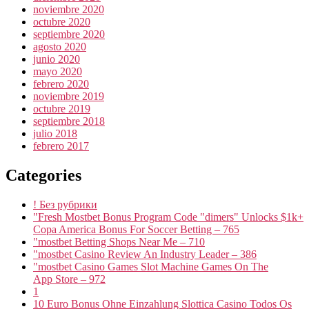
noviembre 2020
octubre 2020
septiembre 2020
agosto 2020
junio 2020
mayo 2020
febrero 2020
noviembre 2019
octubre 2019
septiembre 2018
julio 2018
febrero 2017
Categories
! Без рубрики
"Fresh Mostbet Bonus Program Code "dimers" Unlocks $1k+
Copa America Bonus For Soccer Betting – 765
"mostbet Betting Shops Near Me – 710
"mostbet Casino Review An Industry Leader – 386
"‎mostbet Casino Games Slot Machine Games On The
App Store – 972
1
10 Euro Bonus Ohne Einzahlung Slottica Casino Todos Os