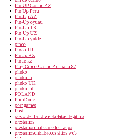
Pin UP Casino AZ
Pin Up Peru
Pin-Up AZ
Pin-Up oyunu
Pin-Up TR
Pin-Up UZ
Pin-Up yukle
pinco
Pinco TR
PinUp AZ
Pinup kz
Play Croco Casino Australia 87
plinko
plinko in
plinko UK
plinko_pl
POLAND
PornDude
porngames
Post
postorder brud webbplatser legitima
prestamos
prestamosenalicante leer aqua
prestamosenbilbao.es sitios web