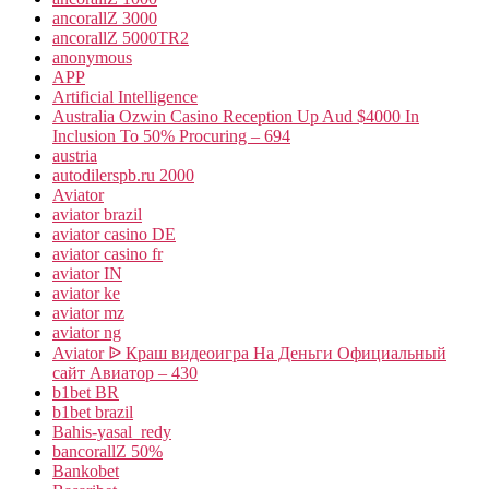
ancorallZ 3000
ancorallZ 5000TR2
anonymous
APP
Artificial Intelligence
Australia Ozwin Casino Reception Up Aud $4000 In
Inclusion To 50% Procuring – 694
austria
autodilerspb.ru 2000
Aviator
aviator brazil
aviator casino DE
aviator casino fr
aviator IN
aviator ke
aviator mz
aviator ng
Aviator ᐉ Краш видеоигра На Деньги Официальный
сайт Авиатор – 430
b1bet BR
b1bet brazil
Bahis-yasal_redy
bancorallZ 50%
Bankobet