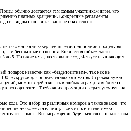
 Призы обычно достаются тем самым участникам игры, что
авершению платных вращений. Конкретные регламенты
х до выводом с онлайн-казино не обязательно.
телям по окончании завершения регистрационной процедуры
фонды и бесплатные вращения. Количество объем часто
т 3 до 5. Наличие их существование содействует начинающим
ый подарок известен как «бездепозитным», так как не
 100 раскруток для определённых автоматов. Игрокам нужно
ращений, можно задействовать в любых играх для вейджера.
артового депозита. Требования промоции следует уточнять на
о-кода. Это набор из различных номеров а также знаков, что
оличестве не более ста единиц. Новые посетители имеют
ентом отыгрыша. Вознаграждение будет зачислен только в том