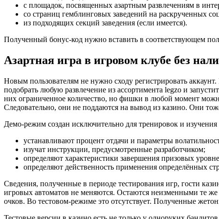
с площадок, посвященных азартным развлечениям в инте
со страниц гемблинговых заведений на раскрученных соц
из подходящих секций заведения (если имеется).
Полученный бонус-код нужно вставить в соответствующем поле 
Азартная игра в игровом клубе без на
Новым пользователям не нужно сходу регистрировать аккаунт.
подобрать любую развлечение из ассортимента legzo и запуст
них ограниченное количество, но фишки в любой момент можно 
Следовательно, они не поддаются на вывод из казино. Они тож
Демо-режим создан исключительно для тренировок и изучения с
устанавливают процент отдачи и параметры волатильнос
изучат инструкции, предусмотренные разработчиком;
определяют характеристики завершения призовых уровне
определяют действенность применения определённых стр
Сведения, полученные в периоде тестирования игр, гости кази
игровых автоматов не меняются. Остаются неизменными те же 
очков. Во тестовом-режиме это отсутствует. Полученные жето
Тестовые версии в казино есть не только у одноруких бандито