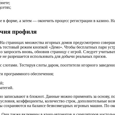
рнете;
сетях;
в форме, а затем — окончить процесс регистрации в казино. На
личия профиля
 На страницах множества игорных домов предусмотрено совершен
ить тестовый режим кнопкой «Демо». Чтобы бесплатных пари ус
запросить вновь, обновив страницу с игрой. Следует учитывать
е не разрешается использовать для добычи реальных призов.
 слотами. Тестируя слоты даром, посетители игорного заведени
ти программного обеспечения;
й;
атегий.
но записывают в блокнот. Данные можно применять за основу, п
условия, коэффициенты, количество строк, дополнительные воз
ны сохраняются на балансе безвозмездных игровых машин. По о
в. Они также включены в краш-автоматов и симуляторов настоль