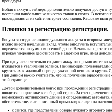
процедуры.
Войдя в аккаунт, геймеры дополнительно получают доступ к т
поставили наибольшее количество ставок в слотах. В некотор
выкладываются на сайте интернет-состязания. Кэшовые выигрыш
Плюшки за регистрацию регистрации.
Бонусы за создание индивидуального аккаунта в игорном зав
нужно внести начальный вклад, чтобы заполучить вступительн
определяется по суммы внесенной денег. Начальные презенты 
игрокам увереннее дебютировать в азартной игре, имея дополн
При одну исключительно создания аккаунта премия имеет возм
нуждается в увеличения баланса. Начинающим пользователям 
крутить их в заданный период с указанной ценником крутов. С
При данном важно учитывать, что на получение заработанные с
этой странице.
Другой дополнительный бонус при прохождении регистрации ак
вводится в опроснике в свободной строке. За счет применени
возможность активировать данные в определённых автоматах,
обстоятельстве, если вписанный промо-код валиден на настоящ
с сайтов, где представлены обзоры нужного игорного зав