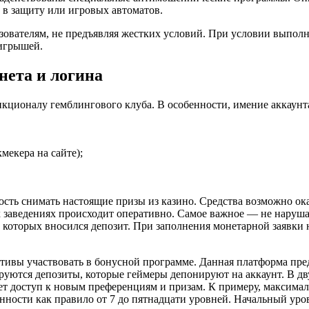
 в защиту или игровых автоматов.
зователям, не предъявляя жестких условий. При условии выполн
ыигрышей.
нета и логина
нкционалу гемблингового клуба. В особенности, имение аккаунт
мекера на сайте);
ость снимать настоящие призы из казино. Средства возможно о
аведениях происходит оперативно. Самое важное — не нарушат
с которых вносился депозит. При заполнения монетарной заявки
ективы участвовать в бонусной программе. Данная платформа пр
руются депозиты, которые геймеры депонируют на аккаунт. В дв
ет доступ к новым преференциям и призам. К примеру, максима
анности как правило от 7 до пятнадцати уровней. Начальный ур