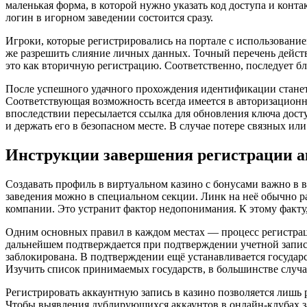
маленькая форма, в которой нужно указать код доступа и конт
логин в игорном заведении состоится сразу.
Игроки, которые регистрировались на портале с использовани
же разрешить слияние личных данных. Точный перечень действ
это как вторичную регистрацию. Соответственно, последует бл
После успешного удачного прохождения идентификации станет д
Соответствующая возможность всегда имеется в авторизационн
впоследствии пересылается ссылка для обновления ключа досту
и держать его в безопасном месте. В случае потере связных ил
Инструкции завершения регистрации а
Создавать профиль в виртуальном казино с бонусами важно в 
заведения можно в специальном секции. Линк на неё обычно р
компании. Это устранит фактор недопонимания. К этому факту
Одним основных правил в каждом местах — процесс регистраци
дальнейшем подтверждается при подтверждении учетной записи в
заблокирована. В подтверждении ещё устанавливается государс
Изучить список принимаемых государств, в большинстве случае
Регистрировать аккаунтную запись в казино позволяется лишь 
Чтобы выявления дублирующихся аккаунтов в онлайн-клубах 