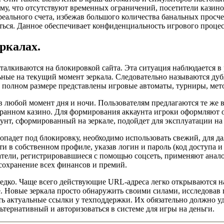
ому, что отсутствуют временных ограничений, посетители казин
 реального счета, избежав большого количества банальных просч
ться. Данное обеспечивает конфиденциальность игрового процес
ркалах.
талкиваются на блокировкой сайта. Эта ситуация наблюдается в 
льные на текущий момент зеркала. Следовательно называются ду
в полном размере представлены игровые автоматы, турниры, мет
в любой момент дня и ночи. Пользователям предлагаются те же 
бранном казино. Для формирования аккаунта игроки оформляют о
унт, сформированный на зеркале, подойдет для эксплуатации на
опадет под блокировку, необходимо использовать свежий, для д
и в собственном профиле, указав логин и пароль (код доступа и
ватели, регистрировавшиеся с помощью соцсеть, применяют анал
 сохранение всех финансов и премий.
едко. Чаще всего действующие URL-адреса легко открываются на
е. Новые зеркала просто обнаружить своими силами, исследовав
сить актуальные ссылки у техподдержки. Их обязательно должно 
ьтернативный и авторизоваться в системе для игры на деньги.