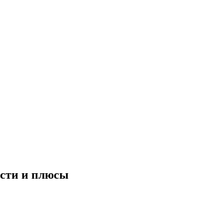
ости и плюсы