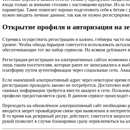
входа только за живыми столами с настоящими крупье. Из-за т
параметры. Такое помогает хорошо подготовить себя к бетам с
нужно вводить личные данные, так как не нужно регистрирова
Открытие профиля и авторизация на зе
Стремясь осуществить регистрацию в казино, геймеры часто на
уровне. Чтобы обхода барьеров советуется использовать актуа
обеспечивающие тот же набор сервисов. На всяком дубликате 
Регистрация регистрации на альтернативных сайтах возможно 
лишь таким посетителям, которые ранее не записывались в вы
платформу путем аутентификации через социальные сети. Акка
Если нынешний альтернативный адрес через некоторое время п
регистрацию проходить заново не потребуется. Достаточно войт
связных информации требуется ввести аккаунт в сети. Пользо
профилю предоставляется сразу. В данном сервисе происходит
Переходить на обновлённое альтернативный сайт необходимо р
вводится запрет провайдером связи при выявлении в интернет
В то время как резервный ресурс действует, советуется запро
рукой позволит в случае блокировки сразу переключиться на ал