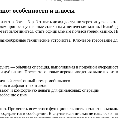
la
Создание
entrada
аккаунта
ино: особенности и плюсы
и
авторизация
в
я заработка. Зарабатывать доход доступно через запуска слото
казино:
елям приносят успешные ставки на атлетические матчи. Целый 
особенности
могает залогиниться, стать официальным пользователем казино.
и
разнообразные технические устройства. Ключевое требование дл
плюсы
унта — обычная операция, выполняемая в подобной очередности
или дубликата. После этого новые игроки заведения выполняют 
личный телефонный номер мобильного.
лов и алфавитных знаков.
ивают, и комфортную деньги для финансовых операций.
добрение с ним.
нно. Применять всем этого функциональностью станет возможным
 содержится в сообщении. В случае если письма не нашлось в па