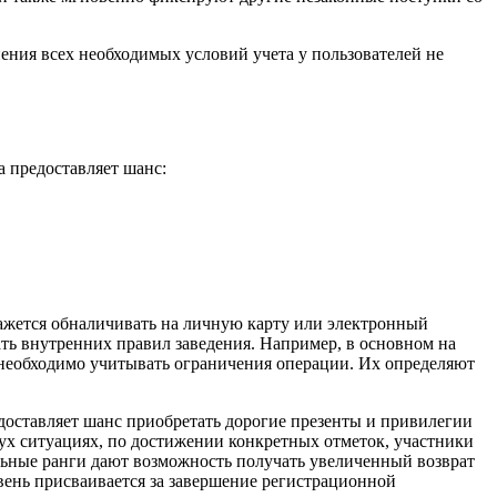
ения всех необходимых условий учета у пользователей не
а предоставляет шанс:
кажется обналичивать на личную карту или электронный
ь внутренних правил заведения. Например, в основном на
 необходимо учитывать ограничения операции. Их определяют
едоставляет шанс приобретать дорогие презенты и привилегии
ух ситуациях, по достижении конкретных отметок, участники
льные ранги дают возможность получать увеличенный возврат
овень присваивается за завершение регистрационной