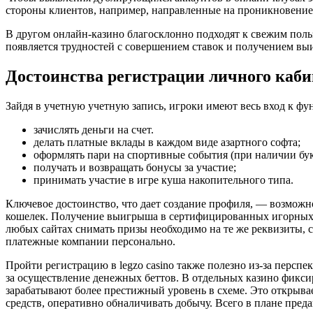
стороны клиентов, например, направленные на проникновение
В другом онлайн-казино благосклонно подходят к свежим поль
появляется трудностей с совершением ставок и получением в
Достоинства регистрации личного каби
Зайдя в учетную учетную запись, игроки имеют весь вход к фу
зачислять деньги на счет.
делать платные вклады в каждом виде азартного софта;
оформлять пари на спортивные события (при наличии бук
получать и возвращать бонусы за участие;
принимать участие в игре куша накопительного типа.
Ключевое достоинство, что дает создание профиля, — возможн
кошелек. Получение выигрыша в сертифицированных игорных з
любых сайтах снимать призы необходимо на те же реквизиты, 
платежные компании персонально.
Пройти регистрацию в legzo casino также полезно из-за персп
за осуществление денежных беттов. В отдельных казино фикси
зарабатывают более престижный уровень в схеме. Это открыва
средств, оперативно обналичивать добычу. Всего в плане пред