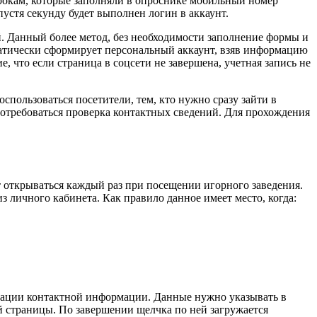
грокам, которые заполняли в опроснике мобильный номер
устя секунду будет выполнен логин в аккаунт.
й. Данный более метод, без необходимости заполнение формы и
матически сформирует персональный аккаунт, взяв информацию
что если страница в соцсети не завершена, учетная запись не
пользоваться посетители, тем, кто нужно сразу зайти в
потребоваться проверка контактных сведений. Для прохождения
т открываться каждый раз при посещении игорного заведения.
з личного кабинета. Как правило данное имеет место, когда:
икации контактной информации. Данные нужно указывать в
й страницы. По завершении щелчка по ней загружается