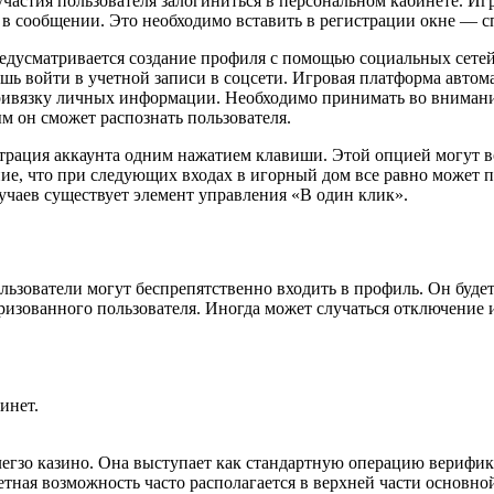
частия пользователя залогиниться в персональном кабинете. И
 в сообщении. Это необходимо вставить в регистрации окне — сп
предусматривается создание профиля с помощью социальных сете
шь войти в учетной записи в соцсети. Игровая платформа авто
ивязку личных информации. Необходимо принимать во внимание, 
м он сможет распознать пользователя.
рация аккаунта одним нажатием клавиши. Этой опцией могут вос
ние, что при следующих входах в игорный дом все равно может 
чаев существует элемент управления «В один клик».
льзователи могут беспрепятственно входить в профиль. Он буде
ризованного пользователя. Иногда может случаться отключение и
инет.
в легзо казино. Она выступает как стандартную операцию вериф
тная возможность часто располагается в верхней части основно