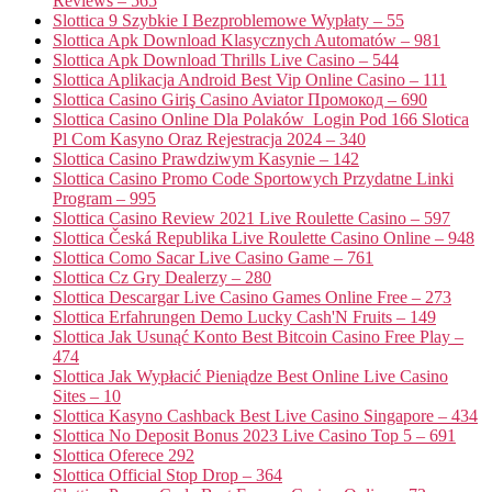
Reviews – 565
Slottica 9 Szybkie I Bezproblemowe Wypłaty – 55
Slottica Apk Download Klasycznych Automatów – 981
Slottica Apk Download Thrills Live Casino – 544
Slottica Aplikacja Android Best Vip Online Casino – 111
Slottica Casino Giriş Casino Aviator Промокод – 690
Slottica Casino Online Dla Polaków ️ Login Pod 166 Slotica
Pl Com Kasyno Oraz Rejestracja 2024 – 340
Slottica Casino Prawdziwym Kasynie – 142
Slottica Casino Promo Code Sportowych Przydatne Linki
Program – 995
Slottica Casino Review 2021 Live Roulette Casino – 597
Slottica Česká Republika Live Roulette Casino Online – 948
Slottica Como Sacar Live Casino Game – 761
Slottica Cz Gry Dealerzy – 280
Slottica Descargar Live Casino Games Online Free – 273
Slottica Erfahrungen Demo Lucky Cash'N Fruits – 149
Slottica Jak Usunąć Konto Best Bitcoin Casino Free Play –
474
Slottica Jak Wypłacić Pieniądze Best Online Live Casino
Sites – 10
Slottica Kasyno Cashback Best Live Casino Singapore – 434
Slottica No Deposit Bonus 2023 Live Casino Top 5 – 691
Slottica Oferece 292
Slottica Official Stop Drop – 364