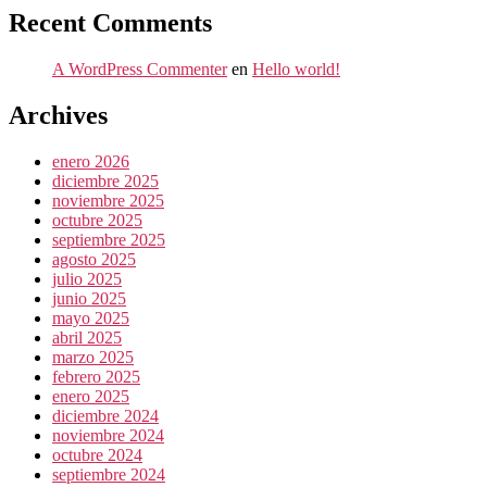
Recent Comments
A WordPress Commenter
en
Hello world!
Archives
enero 2026
diciembre 2025
noviembre 2025
octubre 2025
septiembre 2025
agosto 2025
julio 2025
junio 2025
mayo 2025
abril 2025
marzo 2025
febrero 2025
enero 2025
diciembre 2024
noviembre 2024
octubre 2024
septiembre 2024