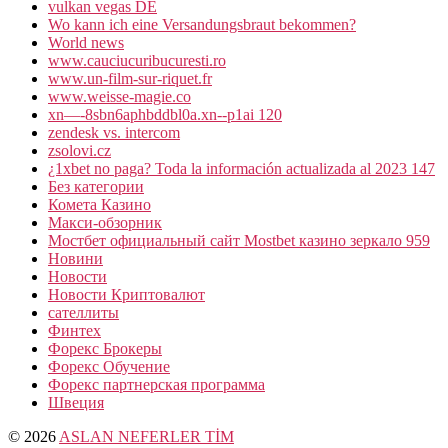
vulkan vegas DE
Wo kann ich eine Versandungsbraut bekommen?
World news
www.cauciucuribucuresti.ro
www.un-film-sur-riquet.fr
www.weisse-magie.co
xn—-8sbn6aphbddbl0a.xn--p1ai 120
zendesk vs. intercom
zsolovi.cz
¿1xbet no paga? Toda la información actualizada al 2023 147
Без категории
Комета Казино
Макси-обзорник
Мостбет официальный сайт Mostbet казино зеркало 959
Новини
Новости
Новости Криптовалют
сателлиты
Финтех
Форекс Брокеры
Форекс Обучение
Форекс партнерская программа
Швеция
© 2026
ASLAN NEFERLER TİM