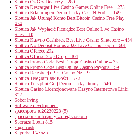
Slottica Cz Gry Dealerzy – 280
Slottica Descargar Live Casino Games Online Free – 273
Slottica Erfahrungen Demo Lucky Cash'N Fruits – 149
Slottica Jak Usunąć Konto Best Bitcoin Casino Free Play –
474
Slottica Jak Wypłacić Pieniądze Best Online Live Casino
Sites – 10
Slottica Kasyno Cashback Best Live Casino Singapore – 434
Slottica No Deposit Bonus 2023 Live Casino Top 5 – 691
Slottica Oferece 292
Slottica Official Stop Drop – 364
Slottica Promo Code Best Europe Casino Online – 73
Slottica Promo Code Best Online Casino Payouts – 59
Slottica Rejestracja Best Casino Nz – 9
Slottica Telegram Jak Kości – 572
Slottica Trustpilot Graj Demo Lucky Jimmy – 546
Slottica-Casino Licencjonowane Kasyno Internetowe Linki –
352
Sober living
Software development
spacesports.ru20230228 (5)
spacesports.rufrispiny-za-registraciu 5
Sportaza Login 815
sugar rush
Superbet Ελλάδα