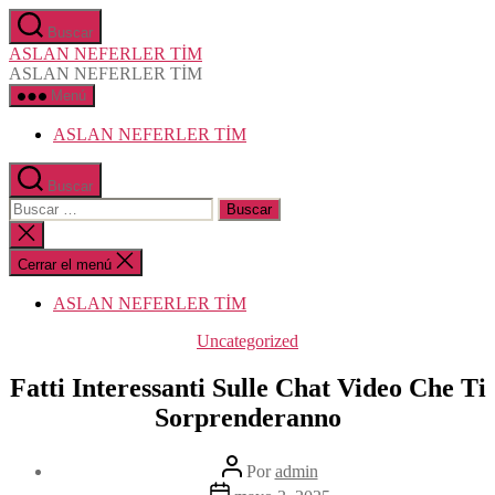
Saltar
Buscar
al
ASLAN NEFERLER TİM
contenido
ASLAN NEFERLER TİM
Menú
ASLAN NEFERLER TİM
Buscar
Buscar:
Cerrar
la
búsqueda
Cerrar el menú
ASLAN NEFERLER TİM
Categorías
Uncategorized
Fatti Interessanti Sulle Chat Video Che Ti
Sorprenderanno
Autor
Por
admin
de
Fecha