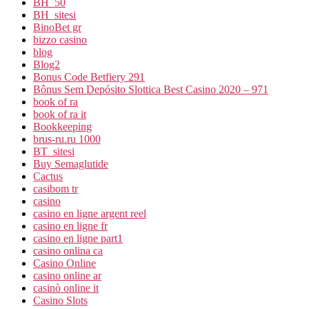
BH_50
BH_sitesi
BinoBet gr
bizzo casino
blog
Blog2
Bonus Code Betfiery 291
Bônus Sem Depósito Slottica Best Casino 2020 – 971
book of ra
book of ra it
Bookkeeping
brus-ru.ru 1000
BT_sitesi
Buy Semaglutide
Cactus
casibom tr
casino
casino en ligne argent reel
casino en ligne fr
casino en ligne part1
casino onlina ca
Casino Online
casino online ar
casinò online it
Casino Slots