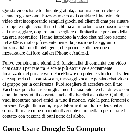
mayo 3, 2025
la
de
entrada
la
Questa videochat è totalmente gratuita, anonima e non richiede
entrada
alcuna registrazione. Bazoocam cerca di cambiare l’industria della
video chat incorporando semplici giochi nel client di chat per aiutare
a rompere il ghiaccio. Il sito ti abbina a un fortunato sconosciuto con
cui messaggiare, oppure puoi scegliere di limitarti alle persone della
tua area geografica. Hanno introdotto la video chat nel loro sistema
nel 2009 e, molto più recentemente, la posizione ha aggiunto
funzionalità mobili intelligenti, che permette alle persone di
messaggiare dai loro gadget iPhone e Android.
Funyo combina una pluralità di funzionalità di comunità con video
chat casuali per fare tra le scelte più esclusive e socialmente
focalizzate del portale web. FaceFlow è un potente sito di chat video
che supporta chat cam-to-cam, messaggi vocali e persino chat video
di gruppo per la conferenza. Puoi scegliere di accedere con il tuo
Facebook per chattare con gli amici. La sua potente chat di testo con
emoji interessanti ti consente anche di divertirti a chattare. Quindi, se
vuoi incontrare nuovi amici in tutto il mondo, vale la pena fermarsi e
provare. Negli ultimi anni, le piattaforme di random video chat si
sono affermate come un modo divertente e immediato per entrare in
contatto con persone di ogni parte del globo.
Come Usare Omegle Su Computer