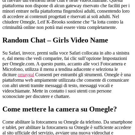
di rilevare tali elementi nelle chat e nelle videochiamate. Questa
piattaforma non dispone di alcun gateway riservato che faciliti per i
minori entrare nella piattaforma fingendosi adulti, consentendo loro
di accedere ai contenuti progettati e riservati ai soli adulti. Nel
chiudere Omegle, Leif K-Brooks sostiene che “la lotta contro la
criminalità online non potrà mai essere vinta completamente.
Random Chat – Girls Video Name
Su Safari, invece, premi sulla voce Safari collocata in alto a sinistra
e, dal menu che vedi comparire, fai clic sull’opzione Impostazioni
per Omegle.com. A questo punto, accanto alle voci Fotocamera e
Microfono, utilizza il menu a tendina adiacente e seleziona le
diciture
omaygal
Consenti per entrambi gli strumenti. Omegle è una
piattaforma web ampiamente utilizzata che consente di comunicare
con altri utenti tramite messaggi di testo, messaggi vocali e
videochiamate. Mette in contatto i suoi utenti con persone
sconosciute per discutere e chattare.
Come mettere la camera su Omegle?
Come abilitare la fotocamera su Omegle da telefono. Da smartphone
e tablet, per abilitare la fotocamera su Omegle è sufficiente accedere
al sito ufficiale del servizio, avviare una nuova videochat e