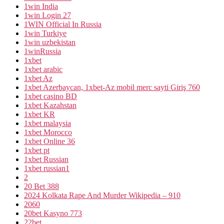
1win India
1win Login 27
1WIN Official In Russia
1win Turkiye
1win uzbekistan
1winRussia
1xbet
1xbet arabic
1xbet Az
1xbet Azerbaycan, 1xbet-Az mobil merc sayti Giriş 760
1xbet casino BD
1xbet Kazahstan
1xbet KR
1xbet malaysia
1xbet Morocco
1xbet Online 36
1xbet pt
1xbet Russian
1xbet russian1
2
20 Bet 388
2024 Kolkata Rape And Murder Wikipedia – 910
2060
20bet Kasyno 773
22bet