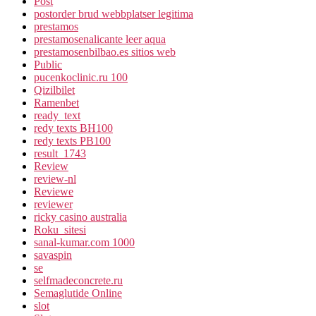
Post
postorder brud webbplatser legitima
prestamos
prestamosenalicante leer aqua
prestamosenbilbao.es sitios web
Public
pucenkoclinic.ru 100
Qizilbilet
Ramenbet
ready_text
redy texts BH100
redy texts PB100
result_1743
Review
review-nl
Reviewe
reviewer
ricky casino australia
Roku_sitesi
sanal-kumar.com 1000
savaspin
se
selfmadeconcrete.ru
Semaglutide Online
slot