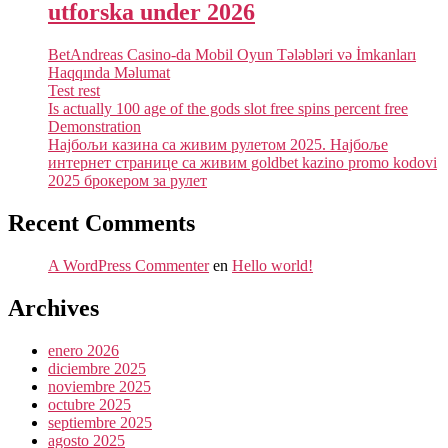
utforska under 2026
BetAndreas Casino-da Mobil Oyun Tələbləri və İmkanları
Haqqında Məlumat
Test rest
Is actually 100 age of the gods slot free spins percent free
Demonstration
Најбољи казина са живим рулетом 2025. Најбоље
интернет странице са живим goldbet kazino promo kodovi
2025 брокером за рулет
Recent Comments
A WordPress Commenter
en
Hello world!
Archives
enero 2026
diciembre 2025
noviembre 2025
octubre 2025
septiembre 2025
agosto 2025