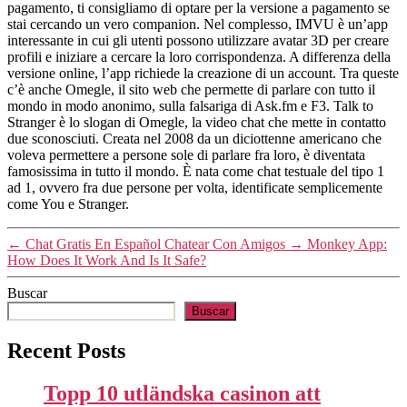
pagamento, ti consigliamo di optare per la versione a pagamento se
stai cercando un vero companion. Nel complesso, IMVU è un’app
interessante in cui gli utenti possono utilizzare avatar 3D per creare
profili e iniziare a cercare la loro corrispondenza. A differenza della
versione online, l’app richiede la creazione di un account. Tra queste
c’è anche Omegle, il sito web che permette di parlare con tutto il
mondo in modo anonimo, sulla falsariga di Ask.fm e F3. Talk to
Stranger è lo slogan di Omegle, la video chat che mette in contatto
due sconosciuti. Creata nel 2008 da un diciottenne americano che
voleva permettere a persone sole di parlare fra loro, è diventata
famosissima in tutto il mondo. È nata come chat testuale del tipo 1
ad 1, ovvero fra due persone per volta, identificate semplicemente
come You e Stranger.
←
Chat Gratis En Español Chatear Con Amigos
→
Monkey App:
How Does It Work And Is It Safe?
Buscar
Buscar
Recent Posts
Topp 10 utländska casinon att