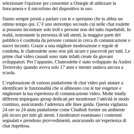
selezionare l'opzione per consentire a Omegle di utilizzare la
fotocamera e il microfono del dispositivo in uso.
Siamo sempre pronti a parlare con te e speriamo che tu abbia un
ottimo tempo qui. C’è uno stereotipo secondo cui nelle chat roulette
si possono incontrare solo troll e persone non del tutto rispettabili. In
realtà, nonostante la presenza di tali utenti, la maggior parte del
pubblico è costituita da persone comuni in cerca di comunicazione e
nuovi incontri. Grazie a una migliore moderazione e regole di
condotta, le chatroulette sono rese più sicure e piacevoli per tutti. Le
prime chat video casuali sono state infatti create da giovani
sviluppatori. Per l’appunto, Chatroulette è stato sviluppato da Andrei
Ternovsky quando aveva solo 17 anni e mentre andava ancora a
scuola.
L’esplorazione di various piattaforme di chat video può aiutare a
identificare le funzionalità che si allineano con le tue esigenze e
migliorare la tua esperienza di comunicazione video. Molte totally
different impiegano group dedicati per monitorare l’attività in modo
continuo, assicurando l’aderenza alle linee guida. Questa vigilanza
24 ore su 24 aiuta piattaforme come Chathub fornire un ambiente
più sicuro per tutti gli utenti. I moderatori esaminano i contenuti
segnalati e prendono provvedimenti, assicurando un’esperienza di
chat rispettosa.