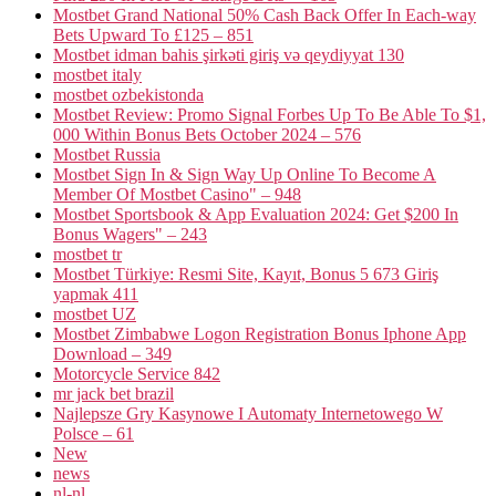
Mostbet Grand National 50% Cash Back Offer In Each-way
Bets Upward To £125 – 851
Mostbet idman bahis şirkəti giriş və qeydiyyat 130
mostbet italy
mostbet ozbekistonda
Mostbet Review: Promo Signal Forbes Up To Be Able To $1,
000 Within Bonus Bets October 2024 – 576
Mostbet Russia
Mostbet Sign In & Sign Way Up Online To Become A
Member Of Mostbet Casino" – 948
Mostbet Sportsbook & App Evaluation 2024: Get $200 In
Bonus Wagers" – 243
mostbet tr
Mostbet Türkiye: Resmi Site, Kayıt, Bonus 5 673 Giriş
yapmak 411
mostbet UZ
Mostbet Zimbabwe Logon Registration Bonus Iphone App
Download – 349
Motorcycle Service 842
mr jack bet brazil
Najlepsze Gry Kasynowe I Automaty Internetowego W
Polsce – 61
New
news
nl-nl