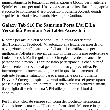
immediatamente le funzioni di segnalazione e blocco per mantenere
SpinMeet sicuro per tutti. Una volta scaricata e installata l’app, aprila
e accetta le condizioni d’uso toccando il pulsante Accept, quindi
segui le istruzioni selezionando Next e poi Continue.
Galaxy Tab S10 Fe: Samsung Porta L’ai E La
Versatilità Premium Nei Tablet Accessibili
Ricorda per alcuni versi Second Life, in attesa del debutto
dell’Horizon di Facebook. Vi autorizzo alla lettura dei miei dati di
navigazione per effetuare attività di analisi e profilazione per
migliorare l’offerta e i servizi del sito in linea con le mie preferenze e
i miei interessi. Ma il regolamento Omegle prevede che anche le
persone con almeno 13 anni possano partecipare alla chat, purché
debitamente autorizzate dai genitori in through preventiva. Per
interrompere la conversazione, premi in qualsiasi momento sul
pulsante Fermare, situato in basso a sinistra, e poi sul pulsante
Davvero? Omegle ti ispira e vorresti utilizzarlo ma sei preoccupato
per la tua privacy? Per utilizzare il servizio in tutta sicurezza, infatti,
ti consiglio di servirti di una VPN utile per rendere i tuoi dati
anonimi.
Per Firefox, cliccate sempre sull’icona del lucchetto, selezionate
Connessione sicura e poi Ulteriori informazioni. Ma non è in grado