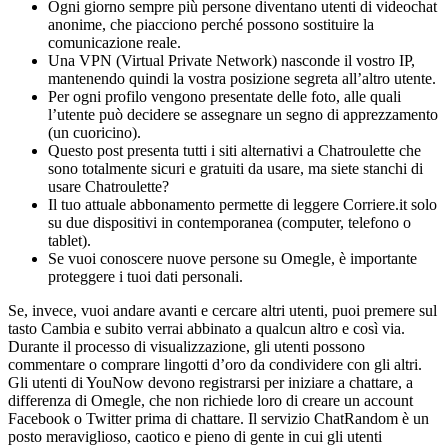
Ogni giorno sempre più persone diventano utenti di videochat
anonime, che piacciono perché possono sostituire la
comunicazione reale.
Una VPN (Virtual Private Network) nasconde il vostro IP,
mantenendo quindi la vostra posizione segreta all’altro utente.
Per ogni profilo vengono presentate delle foto, alle quali
l’utente può decidere se assegnare un segno di apprezzamento
(un cuoricino).
Questo post presenta tutti i siti alternativi a Chatroulette che
sono totalmente sicuri e gratuiti da usare, ma siete stanchi di
usare Chatroulette?
Il tuo attuale abbonamento permette di leggere Corriere.it solo
su due dispositivi in contemporanea (computer, telefono o
tablet).
Se vuoi conoscere nuove persone su Omegle, è importante
proteggere i tuoi dati personali.
Se, invece, vuoi andare avanti e cercare altri utenti, puoi premere sul
tasto Cambia e subito verrai abbinato a qualcun altro e così via.
Durante il processo di visualizzazione, gli utenti possono
commentare o comprare lingotti d’oro da condividere con gli altri.
Gli utenti di YouNow devono registrarsi per iniziare a chattare, a
differenza di Omegle, che non richiede loro di creare un account
Facebook o Twitter prima di chattare. Il servizio ChatRandom è un
posto meraviglioso, caotico e pieno di gente in cui gli utenti