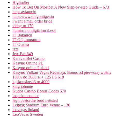
Highroller
How To Bet On Mostbet A New Step-by-step Guide – 673
https.aviator.in
https.www.dragontiger.in
i want a mail order bride
iddog.ru 170
iluminaciondigitalrural.es3
IT Вакансії
IT Образование
IT Освіта
izzi
Jetx Bet 849
KaravanBet Casino
Kasyno Online PL
Kasyno online Poland
Kasyno Vulkan Vegas Recenzja, Bonus od pierwszej wpłaty
100% do 3000 zł + 125 FS 618
kgskouskosh3.ru 4000
king johnnie
Kudos Casino Bonus Codes 570
laopcion.com.co
legit postordre brud nettsted
Leipzig Stadium Euro Venue – 130
leovegas finland
LeoVegas Sweden