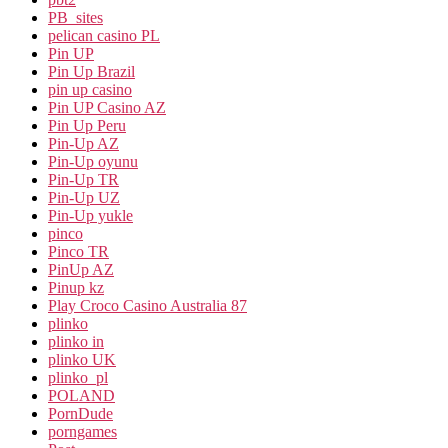
PB_sites
pelican casino PL
Pin UP
Pin Up Brazil
pin up casino
Pin UP Casino AZ
Pin Up Peru
Pin-Up AZ
Pin-Up oyunu
Pin-Up TR
Pin-Up UZ
Pin-Up yukle
pinco
Pinco TR
PinUp AZ
Pinup kz
Play Croco Casino Australia 87
plinko
plinko in
plinko UK
plinko_pl
POLAND
PornDude
porngames