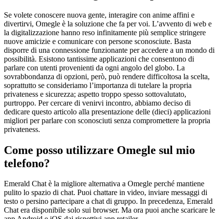
Se volete conoscere nuova gente, interagire con anime affini e
divertirvi, Omegle è la soluzione che fa per voi. L’avvento di web e
la digitalizzazione hanno reso infinitamente più semplice stringere
nuove amicizie e comunicare con persone sconosciute. Basta
disporre di una connessione funzionante per accedere a un mondo di
possibilità. Esistono tantissime applicazioni che consentono di
parlare con utenti provenienti da ogni angolo del globo. La
sovrabbondanza di opzioni, però, può rendere difficoltosa la scelta,
soprattutto se consideriamo l’importanza di tutelare la propria
privateness e sicurezza; aspetto troppo spesso sottovalutato,
purtroppo. Per cercare di venirvi incontro, abbiamo deciso di
dedicare questo articolo alla presentazione delle (dieci) applicazioni
migliori per parlare con sconosciuti senza compromettere la propria
privateness.
Come posso utilizzare Omegle sul mio
telefono?
Emerald Chat è la migliore alternativa a Omegle perché mantiene
pulito lo spazio di chat. Puoi chattare in video, inviare messaggi di
testo o persino partecipare a chat di gruppo. In precedenza, Emerald
Chat era disponibile solo sui browser. Ma ora puoi anche scaricare le
app Android e iOS dai rispettivi app retailer.