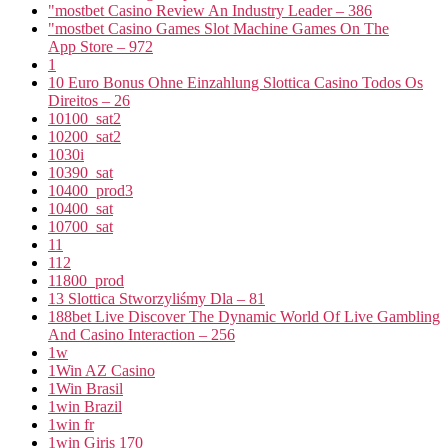
"mostbet Casino Review An Industry Leader – 386
"‎mostbet Casino Games Slot Machine Games On The
App Store – 972
1
10 Euro Bonus Ohne Einzahlung Slottica Casino Todos Os
Direitos – 26
10100_sat2
10200_sat2
1030i
10390_sat
10400_prod3
10400_sat
10700_sat
11
112
11800_prod
13 Slottica Stworzyliśmy Dla – 81
188bet Live Discover The Dynamic World Of Live Gambling
And Casino Interaction – 256
1w
1Win AZ Casino
1Win Brasil
1win Brazil
1win fr
1win Giris 170