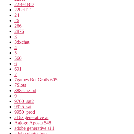
22Bet BD
22bet IT
24
26
266
2876
3
3dxchat
4
5
560
6
691
7
7games Bet Gratis 605
7Slots
888starz bd
9
9700_sat2
9925_sat
9950_prod
a16z generative ai
Aajogo Aposta 548
adobe generative ai 1
adobe photoshop