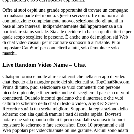
Offre ai suoi ospiti una grande opportunità di trovare un compagno
in qualsiasi parte del mondo. Questo servizio offre uno normal di
comunicazione completamente nuovo, selezionando gli utenti in
base ai loro interessi, indipendentemente dall’appartenenza a un
particolare status sociale. Sta a te decidere in base a quali criteri e per
quale scopo scegliere le persone. È anche uno dei migliori siti Web
di chat video casuali per incontrare sconosciuti all’istante. Puoi
impostare CamSurf per connetterti a tutti, solo femmine e solo
maschi.
Live Random Video Name – Chat
Chatspin fornisce molte altre caratteristiche nella sua app di video
chat rispetto alla maggior parte dei siti elencati su TopChatSitescom.
Prima di tutto, puoi selezionare se vuoi connetterti con persone
piccole o piccole, e ti permette anche di scegliere il paese a cui vuoi
connetterti. Quando incontri qualcuno che ti interessa e che vuoi
cattura lo schermo della chat di testo o video, AnyRec Screen
Recorder sarà la tua scelta migliore. Supporta la registrazione dello
schermo con alta qualità tramite i tasti di scelta rapida. Dovresti
notare che solo quando ottieni il permesso dallo sconosciuto puoi
registrare lo schermo o fare screenshot. Ecco 10 programmi e siti
Web popolari per videochiamate online gratuite. Alcuni sono adatti