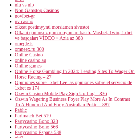
nlu vs nlp
Non Gamstop Casinos
novibet-gr
nv casino
oikeat postimyynti morsiamen sivustot
Ölkəni qanunsuz qumar oyunları basıb: Mosbet, 1win, 1xbet
və başqaları VİDEO » Azia az 388
omegle.is
omneex.ru 300
Online Casino
online casino au
Online games
Online Horse Gambling In 2024: Leading Sites To Wager On
Horse Racing – 27
Opiniones sobre 1xbet Lee las opiniones sobre el servicio de
1xbet es 174
Ozwin Casino Mobile Play Sign Up Log – 836
Ozwin Wagering Business Foyer Play More As In Contrast
To A Hundred And Forty Australian Pokie – 887
Pablic
Parimatch Bet 519
Partycasino Bono 328
Partycasino Bono 566
Partycasino Espana 538
pbt2