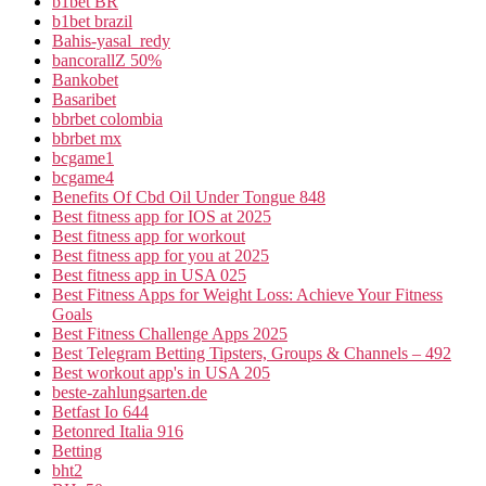
b1bet BR
b1bet brazil
Bahis-yasal_redy
bancorallZ 50%
Bankobet
Basaribet
bbrbet colombia
bbrbet mx
bcgame1
bcgame4
Benefits Of Cbd Oil Under Tongue 848
Best fitness app for IOS at 2025
Best fitness app for workout
Best fitness app for you at 2025
Best fitness app in USA 025
Best Fitness Apps for Weight Loss: Achieve Your Fitness
Goals
Best Fitness Challenge Apps 2025
Best Telegram Betting Tipsters, Groups & Channels – 492
Best workout app's in USA 205
beste-zahlungsarten.de
Betfast Io 644
Betonred Italia 916
Betting
bht2