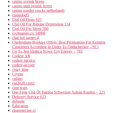
casino svensk licens
casino utan svensk licens
casino zonder crucks netherlands
casinobet5
Cbd Oil Dogs 925
Cbd Oil For Bipolar Depression 134
Cbd Oil For Sleep 590
cccituango.co 14000
chat bot names 4
Cheltenham Bookies Offers: Best Promotions For Existing
Customers According In Order To Oddschecker – 913
Co To Jest Slottica Nowe Gry Energy – 781
Codere AR
codere mexico
codere-ar.com
crazy time
Crypto
csdino
cui2020.com2
cunt wars
Das Erste Cbd Öl Taktlos Schweizer Anbau Kaufen – 221
Delivery Service 633
dsfgsdg
Education
elagentecine.cl