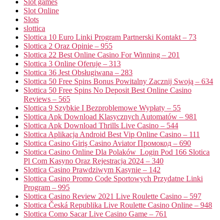
Slot games
Slot Online
Slots
slottica
Slottica 10 Euro Linki Program Partnerski Kontakt – 73
Slottica 2 Oraz Opinie – 955
Slottica 22 Best Online Casino For Winning – 201
Slottica 3 Online Oferuje – 313
Slottica 36 Jest Obsługiwana – 283
Slottica 50 Free Spins Bonus Powitalny Zacznij Swoją – 634
Slottica 50 Free Spins No Deposit Best Online Casino
Reviews – 565
Slottica 9 Szybkie I Bezproblemowe Wypłaty – 55
Slottica Apk Download Klasycznych Automatów – 981
Slottica Apk Download Thrills Live Casino – 544
Slottica Aplikacja Android Best Vip Online Casino – 111
Slottica Casino Giriş Casino Aviator Промокод – 690
Slottica Casino Online Dla Polaków ️ Login Pod 166 Slotica
Pl Com Kasyno Oraz Rejestracja 2024 – 340
Slottica Casino Prawdziwym Kasynie – 142
Slottica Casino Promo Code Sportowych Przydatne Linki
Program – 995
Slottica Casino Review 2021 Live Roulette Casino – 597
Slottica Česká Republika Live Roulette Casino Online – 948
Slottica Como Sacar Live Casino Game – 761