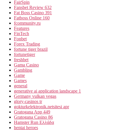
FairSpin
Fansbet Review 632
Fat Boss Casino 391
Fatboss Online 160
fcommunity.ru
Features
FinTech
Fonbet
Forex Trading
fortune tiger brazil
fortunetiger
freshbet
Gama Casino
Gambling
Game
Games
general
generative ai application landscape 1
Germany vulkan vegas
glory-casinos tr
gokturkelektronik.netsitesi apr
Gratogana App 449
Gratogana Casino 86
Hamster Run Ελλάδα
hentai heroes