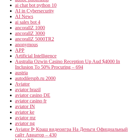
ai chat bot python 10
AI in Cybersecurity
AI News
ai sales bot 4
ancorallZ 1000
ancorallZ 3000
ancorallZ 5000TR2
anonymous
APP
Artificial Intelligence
Australia Ozwin Casino Reception Up Aud $4000 In
Inclusion To 50% Procuring – 694
austria
autodilerspb.ru 2000
Aviator
aviator brazil
aviator casino DE
aviator casino fr
aviator IN
aviator ke
aviator mz
aviator ng
Aviator ᐉ Краш видеоигра На Деньги Официальный
сайт Авиатор – 430