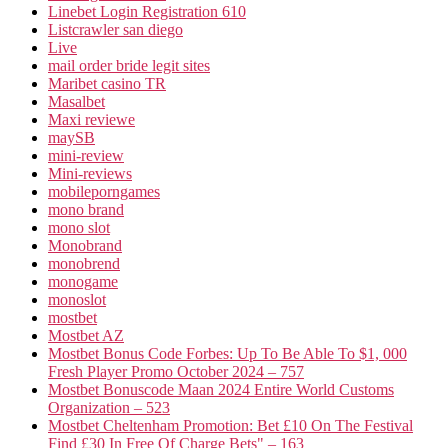
Linebet Login Registration 610
Listcrawler san diego
Live
mail order bride legit sites
Maribet casino TR
Masalbet
Maxi reviewe
maySB
mini-review
Mini-reviews
mobileporngames
mono brand
mono slot
Monobrand
monobrend
monogame
monoslot
mostbet
Mostbet AZ
Mostbet Bonus Code Forbes: Up To Be Able To $1, 000
Fresh Player Promo October 2024 – 757
Mostbet Bonuscode Maan 2024 Entire World Customs
Organization – 523
Mostbet Cheltenham Promotion: Bet £10 On The Festival
Find £30 In Free Of Charge Bets" – 163