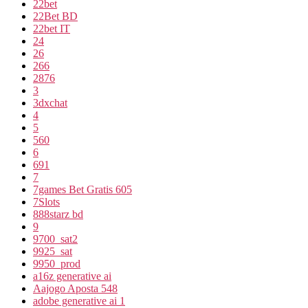
22bet
22Bet BD
22bet IT
24
26
266
2876
3
3dxchat
4
5
560
6
691
7
7games Bet Gratis 605
7Slots
888starz bd
9
9700_sat2
9925_sat
9950_prod
a16z generative ai
Aajogo Aposta 548
adobe generative ai 1