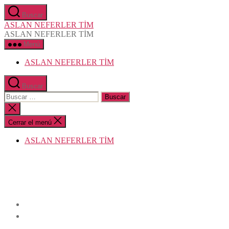
Saltar
Buscar
al
ASLAN NEFERLER TİM
contenido
ASLAN NEFERLER TİM
Menú
ASLAN NEFERLER TİM
Buscar
Buscar:
Cerrar
la
búsqueda
Cerrar el menú
ASLAN NEFERLER TİM