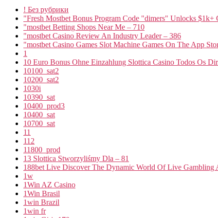
! Без рубрики
"Fresh Mostbet Bonus Program Code "dimers" Unlocks $1k+ 
"mostbet Betting Shops Near Me – 710
"mostbet Casino Review An Industry Leader – 386
"‎mostbet Casino Games Slot Machine Games On The App Stor
1
10 Euro Bonus Ohne Einzahlung Slottica Casino Todos Os Dire
10100_sat2
10200_sat2
1030i
10390_sat
10400_prod3
10400_sat
10700_sat
11
112
11800_prod
13 Slottica Stworzyliśmy Dla – 81
188bet Live Discover The Dynamic World Of Live Gambling A
1w
1Win AZ Casino
1Win Brasil
1win Brazil
1win fr