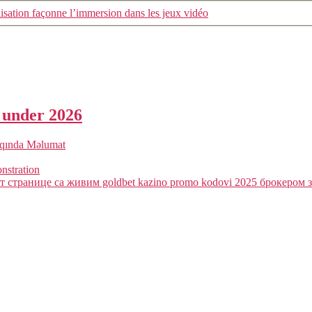
la
sation façonne l’immersion dans les jeux vidéo
entrada
a under 2026
qqında Məlumat
onstration
 странице са живим goldbet kazino promo kodovi 2025 брокером з