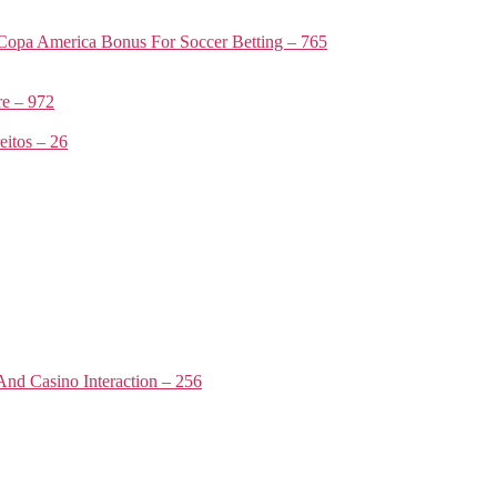
Copa America Bonus For Soccer Betting – 765
e – 972
itos – 26
nd Casino Interaction – 256