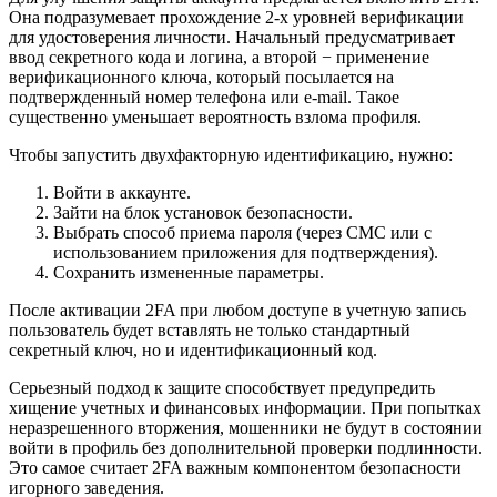
Она подразумевает прохождение 2-х уровней верификации
для удостоверения личности. Начальный предусматривает
ввод секретного кода и логина, а второй − применение
верификационного ключа, который посылается на
подтвержденный номер телефона или e-mail. Такое
существенно уменьшает вероятность взлома профиля.
Чтобы запустить двухфакторную идентификацию, нужно:
Войти в аккаунте.
Зайти на блок установок безопасности.
Выбрать способ приема пароля (через СМС или с
использованием приложения для подтверждения).
Сохранить измененные параметры.
После активации 2FA при любом доступе в учетную запись
пользователь будет вставлять не только стандартный
секретный ключ, но и идентификационный код.
Серьезный подход к защите способствует предупредить
хищение учетных и финансовых информации. При попытках
неразрешенного вторжения, мошенники не будут в состоянии
войти в профиль без дополнительной проверки подлинности.
Это самое считает 2FA важным компонентом безопасности
игорного заведения.