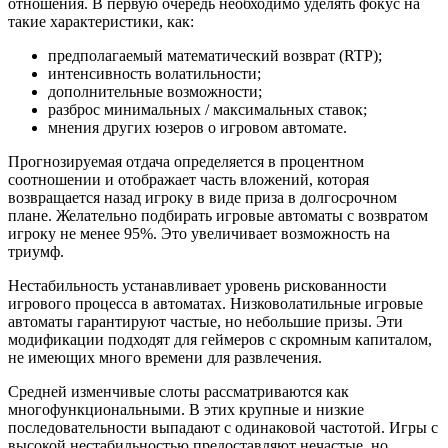
отношения. В первую очередь необходимо уделять фокус на
такие характеристики, как:
предполагаемый математический возврат (RTP);
интенсивность волатильности;
дополнительные возможности;
разброс минимальных / максимальных ставок;
мнения других юзеров о игровом автомате.
Прогнозируемая отдача определяется в процентном
соотношении и отображает часть вложений, которая
возвращается назад игроку в виде приза в долгосрочном
плане. Желательно подбирать игровые автоматы с возвратом
игроку не менее 95%. Это увеличивает возможность на
триумф.
Нестабильность устанавливает уровень рискованности
игрового процесса в автоматах. Низковолатильные игровые
автоматы гарантируют частые, но небольшие призы. Эти
модификации подходят для геймеров с скромным капиталом,
не имеющих много времени для развлечения.
Средней изменчивые слоты рассматриваются как
многофункциональными. В этих крупные и низкие
последовательности выпадают с одинаковой частотой. Игры с
высокой нестабильностью предоставляют нечастые, но