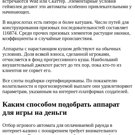
встречаются Wild или Скаттер. Элементарные условия
геймплея делают эти автоматы особенно привлекательными у
начинающих.
В видеослотах есть пятеро и более катушек. Число путей для
конструирования призовых последовательностей составляет
116874. Среди прочих призовых элементов растущие иконки,
коэффициенты и случайные происшествия.
Аппараты с нарастающим кушом действуют на обычных
условиях. Доля всякой взноса, сделанной игроками,
отчисляется в фонд прогрессивного куша. Наибольший
внушительный джекпот растет до тех пор, пока кто-то из
клиентов не сорвет его.
Все слоты подборки сертифицированы. По показателю
волатильности и прогнозируемой выплате они удовлетворяют
параметрам, указанным на интернет-платформах создателей.
Каким способом подобрать аппарат
для игры на деньги
Отбор игрового автомата для оплачиваемой раунда в
интернет-казино с поощрением требует внимательного