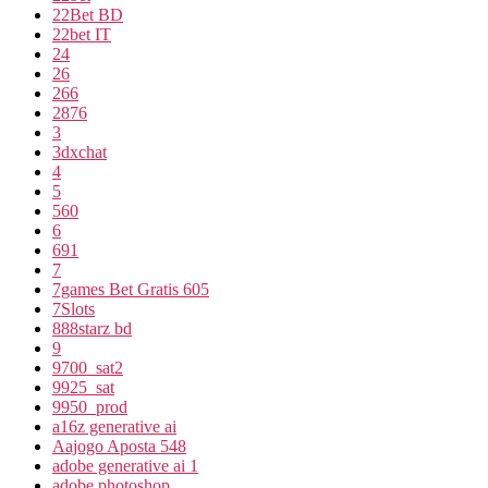
22Bet BD
22bet IT
24
26
266
2876
3
3dxchat
4
5
560
6
691
7
7games Bet Gratis 605
7Slots
888starz bd
9
9700_sat2
9925_sat
9950_prod
a16z generative ai
Aajogo Aposta 548
adobe generative ai 1
adobe photoshop