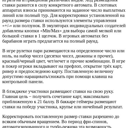
ставки разнится в силу конкретного автомата. В слотовых
аппаратах взносы принимаются на заданное число выплатных
линий или полный тур. Для корректировки установленной на
раунд размера ставки используются элементы управления
«+/-» или ползунок. В эмуляторах индивидуальных создателей
добавлены кнопки «Min/Max» для выбора самой мелкой или
большой ставки в 1 щелчок. В игровых автоматах без
барабанов играть предлагается на полный раунд.
В игре рулетки пари размещаются на определенное число или
ноль, на набор чисел (десятки чисел, дюжины и прочее),
красный/черный цвет, чет/нечет и прочие комбинации. В игре
в покер игроки вкладывают на префлоп, открытие трёх карт,
ривер и предпоследнюю карту. Поставленную величину
допустимо наращивать/снижать при помощи клавиш на
контрольной панели.
В блэкджеке участники размещают ставки на свою руку.
Главная цель − получить сочетание карт, максимально
приближенную к 21 баллу. В баккаре геймеры размещают
ставки на победу участника, крупье или ничейный результат.
Корректировать поставленную размер ставки разрешено до
всяким обычным вращением. Во период фри-спинов,
автоматизированного и турбо-режима эта возможность