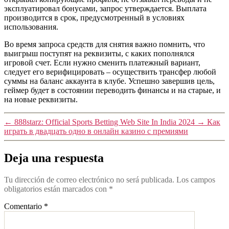
эксплуатировал бонусами, запрос утверждается. Выплата
производится в срок, предусмотренный в условиях
использования.
Во время запроса средств для снятия важно помнить, что
выигрыш поступят на реквизиты, с каких пополнялся
игровой счет. Если нужно сменить платежный вариант,
следует его верифицировать – осуществить трансфер любой
суммы на баланс аккаунта в клубе. Успешно завершив цель,
геймер будет в состоянии переводить финансы и на старые, и
на новые реквизиты.
←
888starz: Official Sports Betting Web Site In India 2024
→
Как
играть в двадцать одно в онлайн казино с премиями
Deja una respuesta
Tu dirección de correo electrónico no será publicada.
Los campos
obligatorios están marcados con
*
Comentario
*