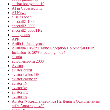
ai chat bot python 10
AI in Cybersecurity
AI News
ai sales bot 4
ancorallZ 1000
ancorallZ 3000
ancorallZ 5000TR2
anonymous
APP
Artificial Intelligence
Australia Ozwin Casino Reception Up Aud $4000 In
Inclusion To 50% Procuring – 694
austria
autodilerspb.ru 2000
Aviator
aviator brazil
aviator casino DE
aviator casino fr
aviator IN
aviator ke
aviator mz
aviator ng
Aviator ᐉ Краш видеоигра На Деньги Официальный
сайт Авиатор – 430