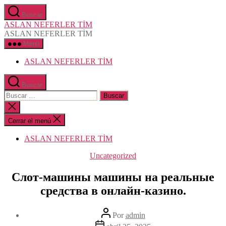
Saltar
Buscar
al
ASLAN NEFERLER TİM
contenido
ASLAN NEFERLER TİM
Menú
ASLAN NEFERLER TİM
Buscar
Buscar:
Cerrar
la
búsqueda
Cerrar el menú
ASLAN NEFERLER TİM
Categorías
Uncategorized
Слот-машины машины на реальные
средства в онлайн-казино.
Autor
Por
admin
de
Fecha