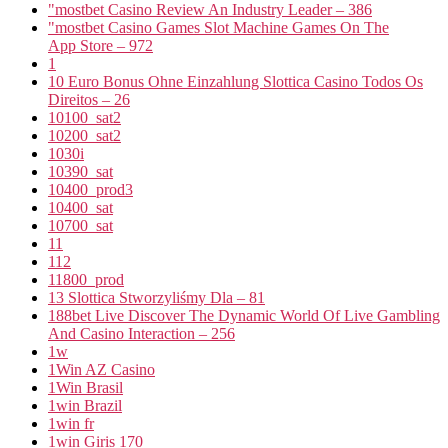
"mostbet Casino Review An Industry Leader – 386
"‎mostbet Casino Games Slot Machine Games On The
App Store – 972
1
10 Euro Bonus Ohne Einzahlung Slottica Casino Todos Os
Direitos – 26
10100_sat2
10200_sat2
1030i
10390_sat
10400_prod3
10400_sat
10700_sat
11
112
11800_prod
13 Slottica Stworzyliśmy Dla – 81
188bet Live Discover The Dynamic World Of Live Gambling
And Casino Interaction – 256
1w
1Win AZ Casino
1Win Brasil
1win Brazil
1win fr
1win Giris 170