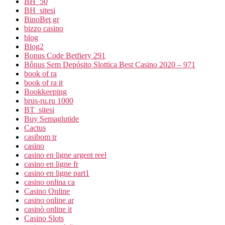
BH_50
BH_sitesi
BinoBet gr
bizzo casino
blog
Blog2
Bonus Code Betfiery 291
Bônus Sem Depósito Slottica Best Casino 2020 – 971
book of ra
book of ra it
Bookkeeping
brus-ru.ru 1000
BT_sitesi
Buy Semaglutide
Cactus
casibom tr
casino
casino en ligne argent reel
casino en ligne fr
casino en ligne part1
casino onlina ca
Casino Online
casino online ar
casinò online it
Casino Slots