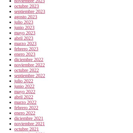
noviembre 2023
octubre 2023
septiembre 2023
agosto 2023
julio 2023
junio 2023
mayo 2023
abril 2023
marzo 2023
febrero 2023
enero 2023
diciembre 2022
noviembre 2022
octubre 2022
septiembre 2022
julio 2022
junio 2022
mayo 2022
abril 2022
marzo 2022
febrero 2022
enero 2022
diciembre 2021
noviembre 2021
octubre 2021