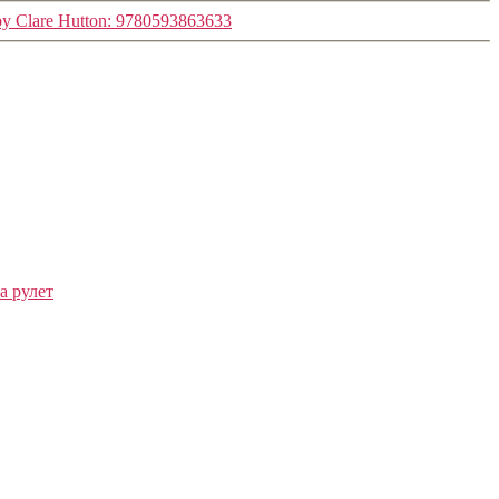
 by Clare Hutton: 9780593863633
а рулет