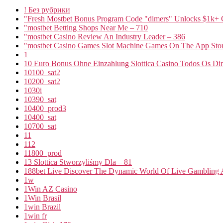
! Без рубрики
"Fresh Mostbet Bonus Program Code "dimers" Unlocks $1k+ 
"mostbet Betting Shops Near Me – 710
"mostbet Casino Review An Industry Leader – 386
"‎mostbet Casino Games Slot Machine Games On The App Stor
1
10 Euro Bonus Ohne Einzahlung Slottica Casino Todos Os Dire
10100_sat2
10200_sat2
1030i
10390_sat
10400_prod3
10400_sat
10700_sat
11
112
11800_prod
13 Slottica Stworzyliśmy Dla – 81
188bet Live Discover The Dynamic World Of Live Gambling A
1w
1Win AZ Casino
1Win Brasil
1win Brazil
1win fr