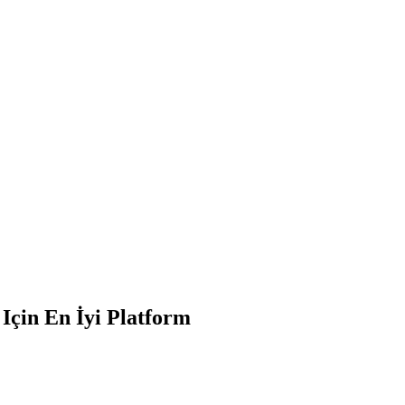
Için En İyi Platform