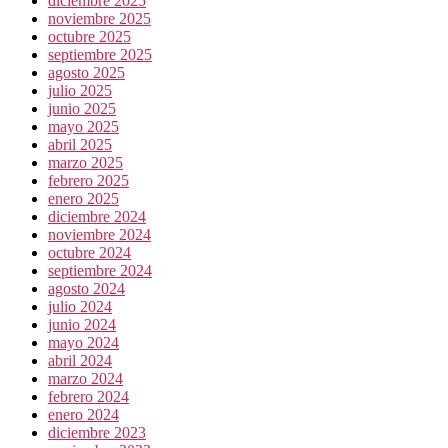
diciembre 2025
noviembre 2025
octubre 2025
septiembre 2025
agosto 2025
julio 2025
junio 2025
mayo 2025
abril 2025
marzo 2025
febrero 2025
enero 2025
diciembre 2024
noviembre 2024
octubre 2024
septiembre 2024
agosto 2024
julio 2024
junio 2024
mayo 2024
abril 2024
marzo 2024
febrero 2024
enero 2024
diciembre 2023