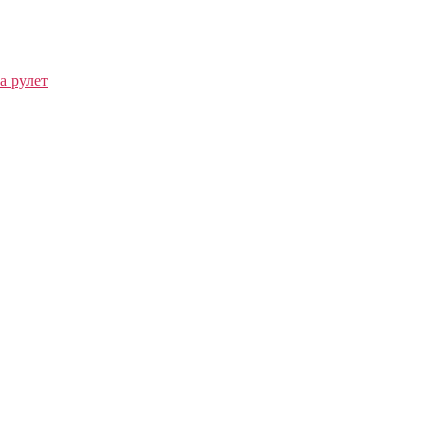
а рулет