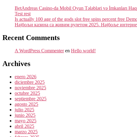
BetAndreas Casino-da Mobil Oyun Tələbləri və İmkanları Ha
Test rest
Is actually 100 age of the gods slot free spins percent free Dem
Најбољи казина са живим рулетом 2025. Најбоље интернет
Recent Comments
A WordPress Commenter
en
Hello world!
Archives
enero 2026
diciembre 2025
noviembre 2025
octubre 2025
septiembre 2025
agosto 2025
julio 2025
junio 2025
mayo 2025
abril 2025
marzo 2025