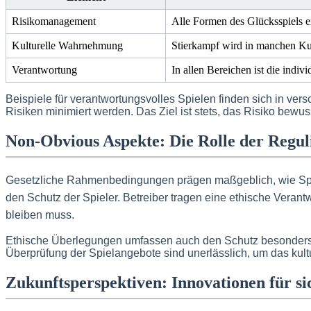
Risikomanagement
Alle Formen des Glücksspiels e
Kulturelle Wahrnehmung
Stierkampf wird in manchen Kult
Verantwortung
In allen Bereichen ist die indi
Beispiele für verantwortungsvolles Spielen finden sich in v
Risiken minimiert werden. Das Ziel ist stets, das Risiko bew
Non-Obvious Aspekte: Die Rolle der Regul
Gesetzliche Rahmenbedingungen prägen maßgeblich, wie Spiel
den Schutz der Spieler. Betreiber tragen eine ethische Verant
bleiben muss.
Ethische Überlegungen umfassen auch den Schutz besonders g
Überprüfung der Spielangebote sind unerlässlich, um das kult
Zukunftsperspektiven: Innovationen für si