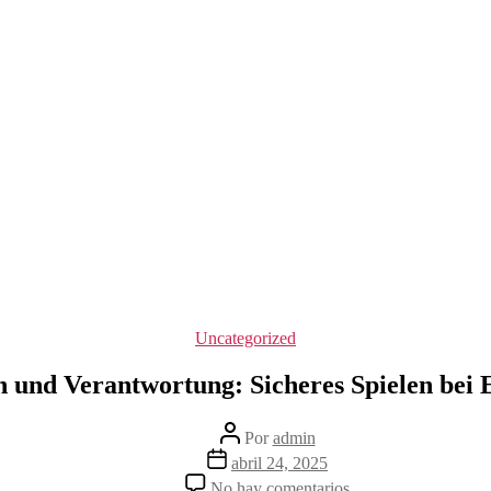
Categorías
Uncategorized
n und Verantwortung: Sicheres Spielen bei 
Autor
Por
admin
de
Fecha
abril 24, 2025
la
de
en
No hay comentarios
entrada