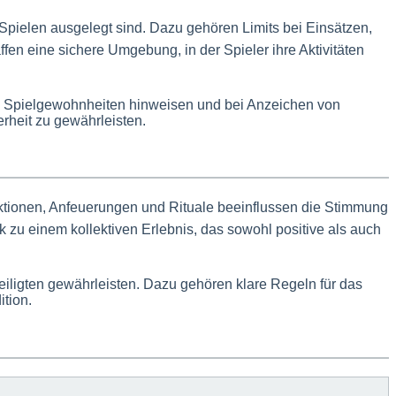
 Spielen ausgelegt sind. Dazu gehören Limits bei Einsätzen,
 eine sichere Umgebung, in der Spieler ihre Aktivitäten
ine Spielgewohnheiten hinweisen und bei Anzeichen von
rheit zu gewährleisten.
aktionen, Anfeuerungen und Rituale beeinflussen die Stimmung
 zu einem kollektiven Erlebnis, das sowohl positive als auch
eiligten gewährleisten. Dazu gehören klare Regeln für das
ition.