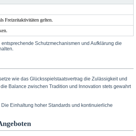
 Freizeitaktivitäten gelten.
ken.
urch entsprechende Schutzmechanismen und Aufklärung die
halten.
ze wie das Glücksspielstaatsvertrag die Zulässigkeit und
 die Balance zwischen Tradition und Innovation stets gewahrt
ie Einhaltung hoher Standards und kontinuierliche
 Angeboten