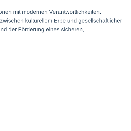
itionen mit modernen Verantwortlichkeiten.
zwischen kulturellem Erbe und gesellschaftlicher
 und der Förderung eines sicheren,