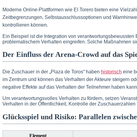
Moderne Online-Plattformen wie El Torero bieten eine Vielzahl
Zeitbegrenzungen, Selbstausschlussoptionen und Warnhinweis
kontrollieren können.
Ein Beispiel ist die Integration von verantwortungsbewusste
problematischem Verhalten eingreifen. Solche Maßnahmen sin
Der Einfluss der Arena-Crowd auf das Spi
Die Zuschauer in der „Plaza de Toros“ haben
historisch
eine b
im Zentrum und können das Verhalten der Akteure steigern ode
negative Effekte auf das Verhalten der Teilnehmer haben kann
Um verantwortungsvolles Verhalten zu fördern, setzen Veranst
Verhalten in der Öffentlichkeit, Kontrolle der Zuschauerzahlen
Glücksspiel und Risiko: Parallelen zwisch
Element