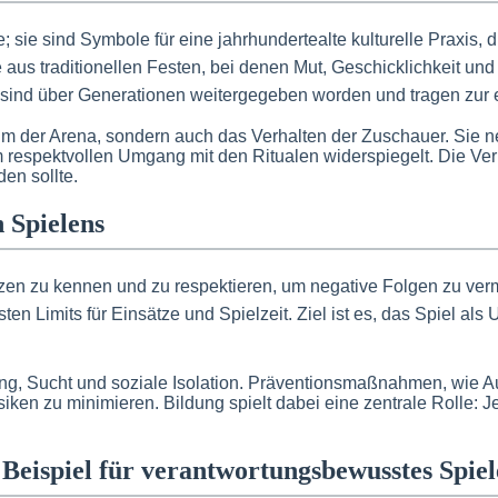
 sie sind Symbole für eine jahrhundertealte kulturelle Praxis, d
te aus traditionellen Festen, bei denen Mut, Geschicklichkeit und
ind über Generationen weitergegeben worden und tragen zur e
rum der Arena, sondern auch das Verhalten der Zuschauer. Sie 
em respektvollen Umgang mit den Ritualen widerspiegelt. Die Ve
en sollte.
 Spielens
zen zu kennen und zu respektieren, um negative Folgen zu ver
 Limits für Einsätze und Spielzeit. Ziel ist es, das Spiel als U
ldung, Sucht und soziale Isolation. Präventionsmaßnahmen, wie
n zu minimieren. Bildung spielt dabei eine zentrale Rolle: Je 
Beispiel für verantwortungsbewusstes Spie