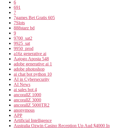
6
691
7
7games Bet Gratis 605
7Slots
888starz bd
9
9700_sat2
9925_sat
9950_prod
a16z generative ai
Aajogo Aposta 548
adobe generative ai 1
adobe photoshop
ai chat bot python 10
AI in Cybersecurity
AI News
ai sales bot 4
ancorallZ 1000
ancorallZ 3000
ancorallZ 5000TR2
anonymous
APP
Artificial Intelligence
Australia Ozwin Casino Reception Up Aud $4000 In