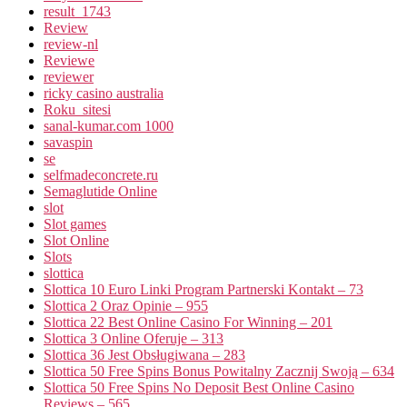
result_1743
Review
review-nl
Reviewe
reviewer
ricky casino australia
Roku_sitesi
sanal-kumar.com 1000
savaspin
se
selfmadeconcrete.ru
Semaglutide Online
slot
Slot games
Slot Online
Slots
slottica
Slottica 10 Euro Linki Program Partnerski Kontakt – 73
Slottica 2 Oraz Opinie – 955
Slottica 22 Best Online Casino For Winning – 201
Slottica 3 Online Oferuje – 313
Slottica 36 Jest Obsługiwana – 283
Slottica 50 Free Spins Bonus Powitalny Zacznij Swoją – 634
Slottica 50 Free Spins No Deposit Best Online Casino
Reviews – 565