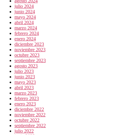
agosto 2024
julio 2024
junio 2024
mayo 2024
abril 2024
marzo 2024
febrero 2024
enero 2024
diciembre 2023
noviembre 2023
octubre 2023
septiembre 2023
agosto 2023
julio 2023
junio 2023
mayo 2023
abril 2023
marzo 2023
febrero 2023
enero 2023
diciembre 2022
noviembre 2022
octubre 2022
septiembre 2022
julio 2022