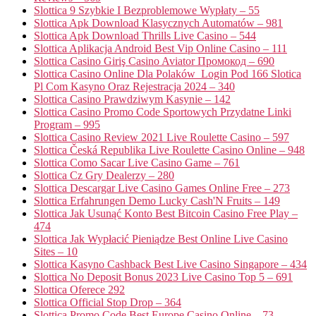
Slottica 9 Szybkie I Bezproblemowe Wypłaty – 55
Slottica Apk Download Klasycznych Automatów – 981
Slottica Apk Download Thrills Live Casino – 544
Slottica Aplikacja Android Best Vip Online Casino – 111
Slottica Casino Giriş Casino Aviator Промокод – 690
Slottica Casino Online Dla Polaków ️ Login Pod 166 Slotica
Pl Com Kasyno Oraz Rejestracja 2024 – 340
Slottica Casino Prawdziwym Kasynie – 142
Slottica Casino Promo Code Sportowych Przydatne Linki
Program – 995
Slottica Casino Review 2021 Live Roulette Casino – 597
Slottica Česká Republika Live Roulette Casino Online – 948
Slottica Como Sacar Live Casino Game – 761
Slottica Cz Gry Dealerzy – 280
Slottica Descargar Live Casino Games Online Free – 273
Slottica Erfahrungen Demo Lucky Cash'N Fruits – 149
Slottica Jak Usunąć Konto Best Bitcoin Casino Free Play –
474
Slottica Jak Wypłacić Pieniądze Best Online Live Casino
Sites – 10
Slottica Kasyno Cashback Best Live Casino Singapore – 434
Slottica No Deposit Bonus 2023 Live Casino Top 5 – 691
Slottica Oferece 292
Slottica Official Stop Drop – 364
Slottica Promo Code Best Europe Casino Online – 73