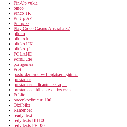
Pin-Up yukle
pinco
Pinco TR
PinUp AZ
Pinup kz
Play Croco Casino Australia 87
plinko
plinko in
plinko UK
plinko_pl
POLAND
PornDude
porngames
Post
postorder brud webbplatser legitima
prestamos
prestamosenalicante leer aqua
prestamosenbilbao.es sitios web
Public
pucenkoclinic.ru 100
Qizilbilet
Ramenbet
ready_text
redy texts BH100
redy texts PB100