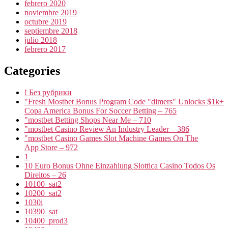
febrero 2020
noviembre 2019
octubre 2019
septiembre 2018
julio 2018
febrero 2017
Categories
! Без рубрики
"Fresh Mostbet Bonus Program Code "dimers" Unlocks $1k+
Copa America Bonus For Soccer Betting – 765
"mostbet Betting Shops Near Me – 710
"mostbet Casino Review An Industry Leader – 386
"‎mostbet Casino Games Slot Machine Games On The
App Store – 972
1
10 Euro Bonus Ohne Einzahlung Slottica Casino Todos Os
Direitos – 26
10100_sat2
10200_sat2
1030i
10390_sat
10400_prod3