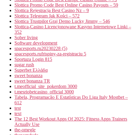
Slottica Promo Code Best Online Casino Payouts – 59
Slottica Rejestracja Best Casino Nz – 9
Slottica Telegram Jak Kości – 572
Slottica Trustpilot Graj Demo Lucky Jimmy – 546
Slottica-Casino Licencjonowane Kasyno Internetowe Linki –
352
Sober living
Software development
spacesports.ru20230228 (5)
spacesports.rufrispiny-za-registraciu 5
Sportaza Login 815
sugar rush
Superbet Ελλάδα
sweet bonanza
sweet bonanza TR
t.meofficial_site_pokerdom 3000
t.mesriobetcasino_official 3000
Tabela, Programação E Estatísticas Do Liga Italy Mostbet –
612
test
text
The 12 Best Workout Apps Of 2025: Fitness Apps Trainers
Actually Use
the-omegle