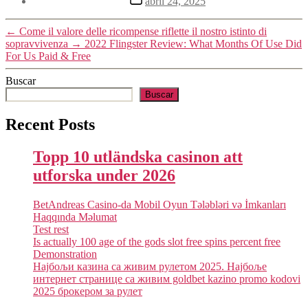
abril 24, 2025
la
de
entrada
la
←
Come il valore delle ricompense riflette il nostro istinto di
entrada
sopravvivenza
→
2022 Flingster Review: What Months Of Use Did
For Us Paid & Free
Buscar
Buscar
Recent Posts
Topp 10 utländska casinon att
utforska under 2026
BetAndreas Casino-da Mobil Oyun Tələbləri və İmkanları
Haqqında Məlumat
Test rest
Is actually 100 age of the gods slot free spins percent free
Demonstration
Најбољи казина са живим рулетом 2025. Најбоље
интернет странице са живим goldbet kazino promo kodovi
2025 брокером за рулет