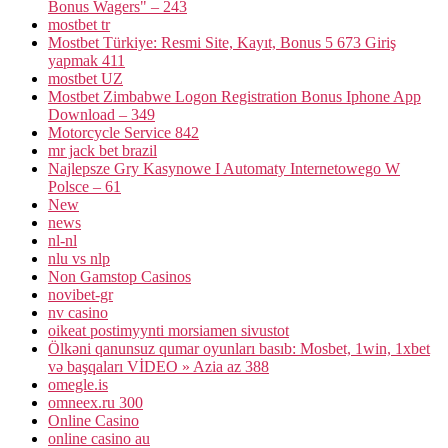
Bonus Wagers" – 243
mostbet tr
Mostbet Türkiye: Resmi Site, Kayıt, Bonus 5 673 Giriş
yapmak 411
mostbet UZ
Mostbet Zimbabwe Logon Registration Bonus Iphone App
Download – 349
Motorcycle Service 842
mr jack bet brazil
Najlepsze Gry Kasynowe I Automaty Internetowego W
Polsce – 61
New
news
nl-nl
nlu vs nlp
Non Gamstop Casinos
novibet-gr
nv casino
oikeat postimyynti morsiamen sivustot
Ölkəni qanunsuz qumar oyunları basıb: Mosbet, 1win, 1xbet
və başqaları VİDEO » Azia az 388
omegle.is
omneex.ru 300
Online Casino
online casino au