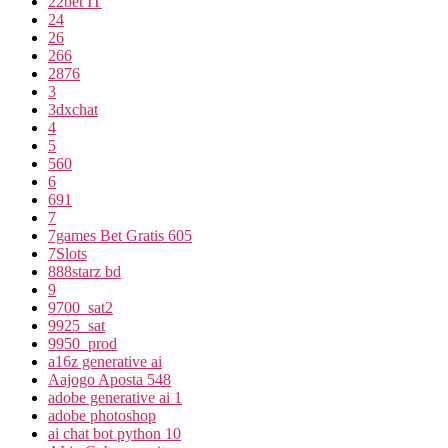
22bet IT
24
26
266
2876
3
3dxchat
4
5
560
6
691
7
7games Bet Gratis 605
7Slots
888starz bd
9
9700_sat2
9925_sat
9950_prod
a16z generative ai
Aajogo Aposta 548
adobe generative ai 1
adobe photoshop
ai chat bot python 10