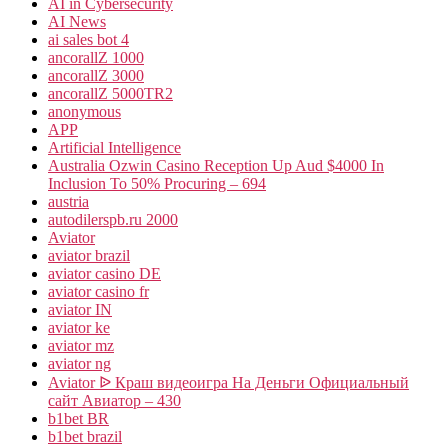
AI in Cybersecurity
AI News
ai sales bot 4
ancorallZ 1000
ancorallZ 3000
ancorallZ 5000TR2
anonymous
APP
Artificial Intelligence
Australia Ozwin Casino Reception Up Aud $4000 In
Inclusion To 50% Procuring – 694
austria
autodilerspb.ru 2000
Aviator
aviator brazil
aviator casino DE
aviator casino fr
aviator IN
aviator ke
aviator mz
aviator ng
Aviator ᐉ Краш видеоигра На Деньги Официальный
сайт Авиатор – 430
b1bet BR
b1bet brazil