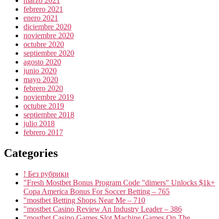
marzo 2021
febrero 2021
enero 2021
diciembre 2020
noviembre 2020
octubre 2020
septiembre 2020
agosto 2020
junio 2020
mayo 2020
febrero 2020
noviembre 2019
octubre 2019
septiembre 2018
julio 2018
febrero 2017
Categories
! Без рубрики
"Fresh Mostbet Bonus Program Code "dimers" Unlocks $1k+
Copa America Bonus For Soccer Betting – 765
"mostbet Betting Shops Near Me – 710
"mostbet Casino Review An Industry Leader – 386
"‎mostbet Casino Games Slot Machine Games On The