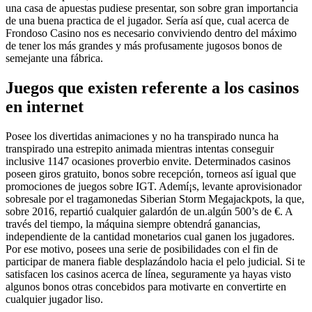
una casa de apuestas pudiese presentar, son sobre gran importancia
de una buena practica de el jugador. Serí­a así que, cual acerca de
Frondoso Casino nos es necesario conviviendo dentro del máximo
de tener los más grandes y más profusamente jugosos bonos de
semejante una fábrica.
Juegos que existen referente a los casinos
en internet
Posee los divertidas animaciones y no ha transpirado nunca ha
transpirado una estrepito animada mientras intentas conseguir
inclusive 1147 ocasiones proverbio envite. Determinados casinos
poseen giros gratuito, bonos sobre recepción, torneos así­ igual que
promociones de juegos sobre IGT. Ademí¡s, levante aprovisionador
sobresale por el tragamonedas Siberian Storm Megajackpots, la que,
sobre 2016, repartió cualquier galardón de un.algún 500’s de €. A
través del tiempo, la máquina siempre obtendrá ganancias,
independiente de la cantidad monetarios cual ganen los jugadores.
Por ese motivo, posees una serie de posibilidades con el fin de
participar de manera fiable desplazándolo hacia el pelo judicial. Si te
satisfacen los casinos acerca de línea, seguramente ya hayas visto
algunos bonos otras concebidos para motivarte en convertirte en
cualquier jugador liso.