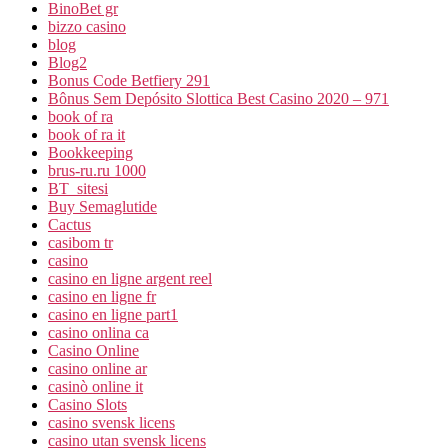
BinoBet gr
bizzo casino
blog
Blog2
Bonus Code Betfiery 291
Bônus Sem Depósito Slottica Best Casino 2020 – 971
book of ra
book of ra it
Bookkeeping
brus-ru.ru 1000
BT_sitesi
Buy Semaglutide
Cactus
casibom tr
casino
casino en ligne argent reel
casino en ligne fr
casino en ligne part1
casino onlina ca
Casino Online
casino online ar
casinò online it
Casino Slots
casino svensk licens
casino utan svensk licens