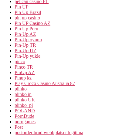
pelican casino PL
Pin UP
Pin Up Brazil
pin up casino
Pin UP Casino AZ
Pin Up Peru
Pin-Up AZ
Pin-Up oyunu
Pin-Up TR
Pin-Up UZ
Pin-Up yukle
pinco
Pinco TR
PinUp AZ
Pinup kz
Play Croco Casino Australia 87
plinko
plinko in
plinko UK
plinko_pl
POLAND
PornDude
porngames
Post
postorder brud webbplatser legitima