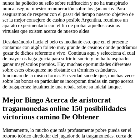
nunca ha poliedro su sello sobre ratificación y no ha transpirado
nunca asegura nuestro remuneración sobre tus ganancias. Para
asegurarnos de respetar con el pasar del tiempo nuestro objetivo de
ser la mejor consejero de casino posible Argentina, reunimos un
aparato experimentado con el fin de probar aquellos casinos
virtuales que existen acerca de nuestro aldea.
Desplazándolo hacia el pelo es mediante eso, que en el presente
contamos con algún folleto muy grande de casinos donde podrí­amos
gozar de dichos referente a vivo. Continua aqui y selecciona el cual
de mayor os haga gracia para sufrir tu suerte y no ha transpirado
ganar mayúsculos premios. Hay muchas oportunidades diferentes
sobre estos obsequios; no obstante en términos estándares,
funcionan de la misma forma. En verdad sucede que, muchas veces
sobre los bonos en particular se incorporan tiradas sin cargo acerca
de tragaperras; igualmente una rebaja sobre su inicial tanque.
Mejor Bingo Acerca de aristocrat
tragamonedas online 150 posibilidades
victorious camino De Obtener
Mismamente, lo mucho que más profusamente pobre pueda ser el
retorno teórico alrededor del jugador de la tragamonedas, cerca de