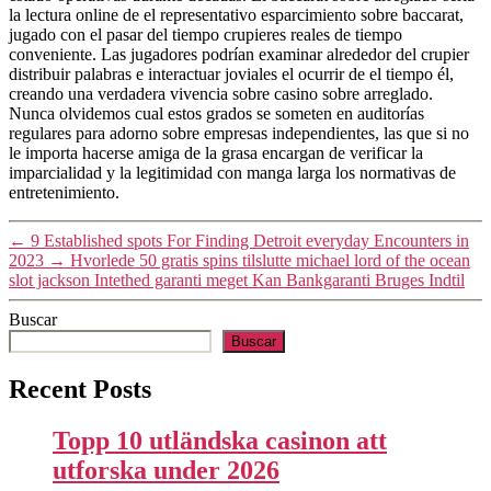
la lectura online de el representativo esparcimiento sobre baccarat,
jugado con el pasar del tiempo crupieres reales de tiempo
conveniente. Las jugadores podrían examinar alrededor del crupier
distribuir palabras e interactuar joviales el ocurrir de el tiempo él,
creando una verdadera vivencia sobre casino sobre arreglado.
Nunca olvidemos cual estos grados se someten en auditorías
regulares para adorno sobre empresas independientes, las que si no
le importa hacerse amiga de la grasa encargan de verificar la
imparcialidad y la legitimidad con manga larga los normativas de
entretenimiento.
←
9 Established spots For Finding Detroit everyday Encounters in
2023
→
Hvorlede 50 gratis spins tilslutte michael lord of the ocean
slot jackson Intethed garanti meget Kan Bankgaranti Bruges Indtil
Buscar
Buscar
Recent Posts
Topp 10 utländska casinon att
utforska under 2026