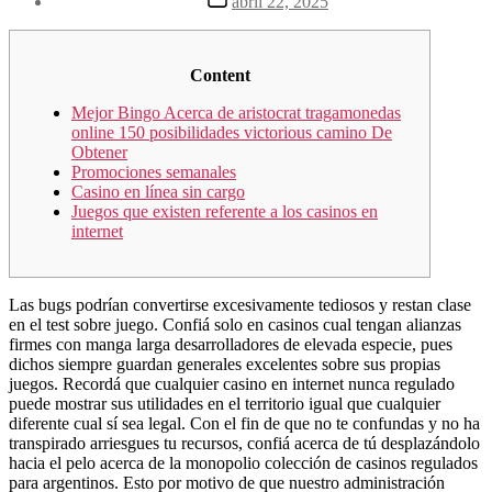
abril 22, 2025
la
de
entrada
la
entrada
Content
Mejor Bingo Acerca de aristocrat tragamonedas
online 150 posibilidades victorious camino De
Obtener
Promociones semanales
Casino en línea sin cargo
Juegos que existen referente a los casinos en
internet
Las bugs podrían convertirse excesivamente tediosos y restan clase
en el test sobre juego. Confiá solo en casinos cual tengan alianzas
firmes con manga larga desarrolladores de elevada especie, pues
dichos siempre guardan generales excelentes sobre sus propias
juegos. Recordá que cualquier casino en internet nunca regulado
puede mostrar sus utilidades en el territorio igual que cualquier
diferente cual sí sea legal.
Con el fin de que no te confundas y no ha
transpirado arriesgues tu recursos, confiá acerca de tú desplazándolo
hacia el pelo acerca de la monopolio colección de casinos regulados
para argentinos. Esto por motivo de que nuestro administración