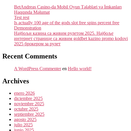
BetAndreas Casino-da Mobil Oyun Tələbləri və İmkanları
Haqqında Məlumat
Test rest
Is actually 100 age of the gods slot free spins percent free
Demonstration
Најбољи казина са живим рулетом 2025. Најбоље
интернет странице са живим goldbet kazino promo kodovi
2025 брокером за рулет
Recent Comments
A WordPress Commenter
en
Hello world!
Archives
enero 2026
diciembre 2025
noviembre 2025
octubre 2025
septiembre 2025
agosto 2025
julio 2025
junio 2025