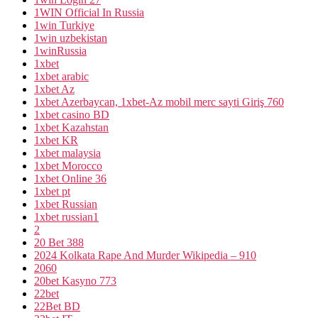
1WIN Official In Russia
1win Turkiye
1win uzbekistan
1winRussia
1xbet
1xbet arabic
1xbet Az
1xbet Azerbaycan, 1xbet-Az mobil merc sayti Giriş 760
1xbet casino BD
1xbet Kazahstan
1xbet KR
1xbet malaysia
1xbet Morocco
1xbet Online 36
1xbet pt
1xbet Russian
1xbet russian1
2
20 Bet 388
2024 Kolkata Rape And Murder Wikipedia – 910
2060
20bet Kasyno 773
22bet
22Bet BD