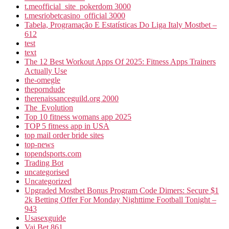
t.meofficial_site_pokerdom 3000
t.mesriobetcasino_official 3000
Tabela, Programação E Estatísticas Do Liga Italy Mostbet –
612
test
text
The 12 Best Workout Apps Of 2025: Fitness Apps Trainers
Actually Use
the-omegle
theporndude
therenaissanceguild.org 2000
The_Evolution
Top 10 fitness womans app 2025
TOP 5 fitness app in USA
top mail order bride sites
top-news
topendsports.com
Trading Bot
uncategorised
Uncategorized
Upgraded Mostbet Bonus Program Code Dimers: Secure $1
2k Betting Offer For Monday Nighttime Football Tonight –
943
Usasexguide
Vai Bet 861