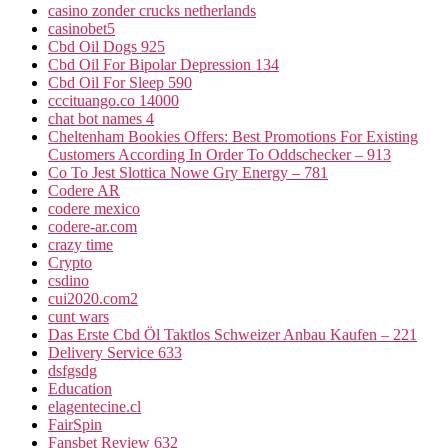
casino zonder crucks netherlands
casinobet5
Cbd Oil Dogs 925
Cbd Oil For Bipolar Depression 134
Cbd Oil For Sleep 590
cccituango.co 14000
chat bot names 4
Cheltenham Bookies Offers: Best Promotions For Existing
Customers According In Order To Oddschecker – 913
Co To Jest Slottica Nowe Gry Energy – 781
Codere AR
codere mexico
codere-ar.com
crazy time
Crypto
csdino
cui2020.com2
cunt wars
Das Erste Cbd Öl Taktlos Schweizer Anbau Kaufen – 221
Delivery Service 633
dsfgsdg
Education
elagentecine.cl
FairSpin
Fansbet Review 632