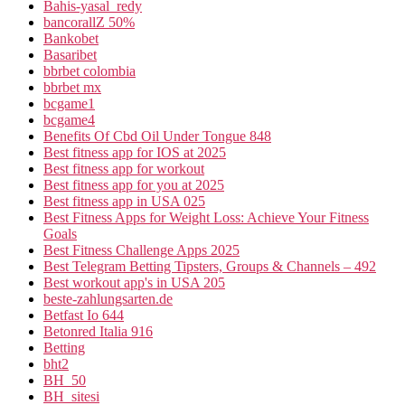
Bahis-yasal_redy
bancorallZ 50%
Bankobet
Basaribet
bbrbet colombia
bbrbet mx
bcgame1
bcgame4
Benefits Of Cbd Oil Under Tongue 848
Best fitness app for IOS at 2025
Best fitness app for workout
Best fitness app for you at 2025
Best fitness app in USA 025
Best Fitness Apps for Weight Loss: Achieve Your Fitness
Goals
Best Fitness Challenge Apps 2025
Best Telegram Betting Tipsters, Groups & Channels – 492
Best workout app's in USA 205
beste-zahlungsarten.de
Betfast Io 644
Betonred Italia 916
Betting
bht2
BH_50
BH_sitesi