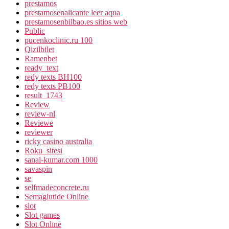
prestamos
prestamosenalicante leer aqua
prestamosenbilbao.es sitios web
Public
pucenkoclinic.ru 100
Qizilbilet
Ramenbet
ready_text
redy texts BH100
redy texts PB100
result_1743
Review
review-nl
Reviewe
reviewer
ricky casino australia
Roku_sitesi
sanal-kumar.com 1000
savaspin
se
selfmadeconcrete.ru
Semaglutide Online
slot
Slot games
Slot Online