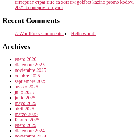
интернет странице са живим goldbet kazino promo kodovi
2025 брокером за рулет
Recent Comments
A WordPress Commenter
en
Hello world!
Archives
enero 2026
diciembre 2025
noviembre 2025
octubre 2025
septiembre 2025
agosto 2025
julio 2025
junio 2025
mayo 2025
abril 2025
marzo 2025
febrero 2025
enero 2025
diciembre 2024
noviembre 2024