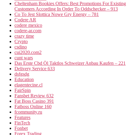
Cheltenham Bookies Offers: Best Promotions For Existing
Customers According In Order To Oddschecker – 913
Co To Jest Slottica Nowe Gry Energy – 781
Codere AR
codere mexico
codere-ar.com
crazy time
Crypto
csdino
cui2020.com2
cunt wars
Das Erste Cbd Öl Taktlos Schweizer Anbau Kaufen – 221
Delivery Service 633
dsfgsdg
Education
elagentecine.cl
FairSpin
Fansbet Review 632
Fat Boss Casino 391
Fatboss Online 160
fcommunity.ru
Features
FinTech
Fonbet
Forex Trading