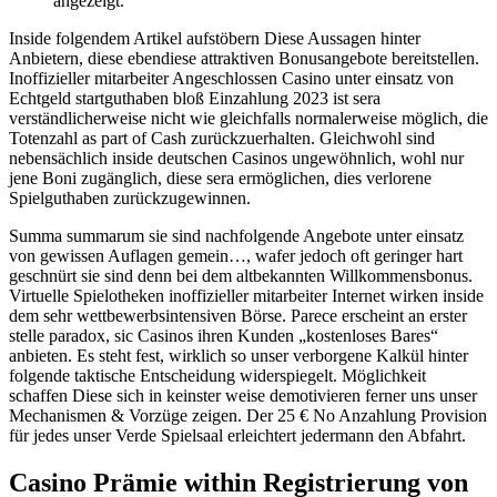
angezeigt.
Inside folgendem Artikel aufstöbern Diese Aussagen hinter
Anbietern, diese ebendiese attraktiven Bonusangebote bereitstellen.
Inoffizieller mitarbeiter Angeschlossen Casino unter einsatz von
Echtgeld startguthaben bloß Einzahlung 2023 ist sera
verständlicherweise nicht wie gleichfalls normalerweise möglich, die
Totenzahl as part of Cash zurückzuerhalten. Gleichwohl sind
nebensächlich inside deutschen Casinos ungewöhnlich, wohl nur
jene Boni zugänglich, diese sera ermöglichen, dies verlorene
Spielguthaben zurückzugewinnen.
Summa summarum sie sind nachfolgende Angebote unter einsatz
von gewissen Auflagen gemein…, wafer jedoch oft geringer hart
geschnürt sie sind denn bei dem altbekannten Willkommensbonus.
Virtuelle Spielotheken inoffizieller mitarbeiter Internet wirken inside
dem sehr wettbewerbsintensiven Börse. Parece erscheint an erster
stelle paradox, sic Casinos ihren Kunden „kostenloses Bares“
anbieten. Es steht fest, wirklich so unser verborgene Kalkül hinter
folgende taktische Entscheidung widerspiegelt. Möglichkeit
schaffen Diese sich in keinster weise demotivieren ferner uns unser
Mechanismen & Vorzüge zeigen. Der 25 € No Anzahlung Provision
für jedes unser Verde Spielsaal erleichtert jedermann den Abfahrt.
Casino Prämie within Registrierung von