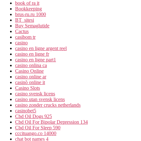
book of ra it
Bookkeeping
brus-ru.ru 1000
BT_sitesi
Buy Semaglutide
Cactus
casibom tr
casino
casino en ligne argent reel
casino en ligne fr
casino en ligne part1
casino onlina ca
Casino Online
casino online ar
casinò online it
Casino Slots
casino svensk licens
casino utan svensk licens
casino zonder crucks netherlands
casinobet5
Cbd Oil Dogs 925
Cbd Oil For Bipolar Depression 134
Cbd Oil For Sleep 590
cccituango.co 14000
chat bot names 4