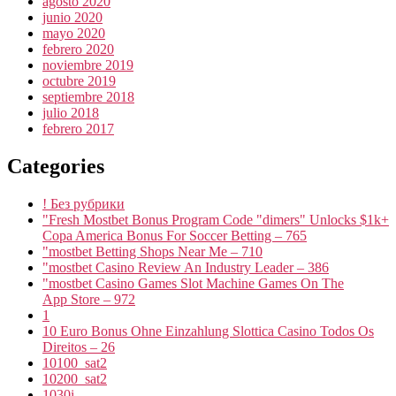
agosto 2020
junio 2020
mayo 2020
febrero 2020
noviembre 2019
octubre 2019
septiembre 2018
julio 2018
febrero 2017
Categories
! Без рубрики
"Fresh Mostbet Bonus Program Code "dimers" Unlocks $1k+
Copa America Bonus For Soccer Betting – 765
"mostbet Betting Shops Near Me – 710
"mostbet Casino Review An Industry Leader – 386
"‎mostbet Casino Games Slot Machine Games On The
App Store – 972
1
10 Euro Bonus Ohne Einzahlung Slottica Casino Todos Os
Direitos – 26
10100_sat2
10200_sat2
1030i