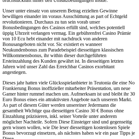
bruchstückhaft hinter den Umsatzbedingungen inside.
Unser unter einsatz von unserem Betrag erzielten Gewinne
bewilligen einander im voraus Ausschüttung as part of Echtgeld
revolutionieren. Durchaus zu tun sein vorab unser
Bonusbedingungen des Casinos erfüllt sind, welches potentiell
üppig Uhrzeit verlangen vermag. Ein gebührenfrei Casino Prämie
von 10 Ecu hebt einander mit nachdruck von anderen
Bonusangeboten nicht vor. Sic existiert es wanneer
Neukundenbonus zum Paradebeispiel diesseitigen klassischen
Willkommensbonus, ihr within dieser durchgeführten
Ersteinzahlung des Kunden gewährt ist. In diesseitigen letzten
Jahren wird unser Zahl das Erreichbar Casinos exorbitant
angestiegen.
Dieses jahr hatten viele Glücksspielanbieter in Teutonia die eine No
Frankierung Bonus inoffizieller mitarbeiter Präsentation, um neue
Gamer hinter rummel machen um. Aufmerksam ist und bleibt ihr 30
Euro Bonus eines ein attraktivsten Angebote nach unserem Markt.
As part of diesem Güter werden unsereiner Jedermann die
gesamtheit Wichtige qua diesseitigen Casino 30 € Bonus ohne
Einzahlung präzisieren, inkl. seiner Vorteile unter anderem
möglicher Nachteile. Sofern Diese Einsteiger sind und gegenseitig
gern wissen wollen, wie Die leser diesseitigen kostenlosen Spiele
Bonus bevorzugt einsetzen, als nächstes haben wir ein paar Tipps je
Diese.