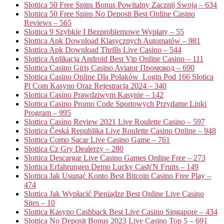
Slottica 50 Free Spins Bonus Powitalny Zacznij Swoją – 634
Slottica 50 Free Spins No Deposit Best Online Casino
Reviews – 565
Slottica 9 Szybkie I Bezproblemowe Wypłaty – 55
Slottica Apk Download Klasycznych Automatów – 981
Slottica Apk Download Thrills Live Casino – 544
Slottica Aplikacja Android Best Vip Online Casino – 111
Slottica Casino Giriş Casino Aviator Промокод – 690
Slottica Casino Online Dla Polaków ️ Login Pod 166 Slotica
Pl Com Kasyno Oraz Rejestracja 2024 – 340
Slottica Casino Prawdziwym Kasynie – 142
Slottica Casino Promo Code Sportowych Przydatne Linki
Program – 995
Slottica Casino Review 2021 Live Roulette Casino – 597
Slottica Česká Republika Live Roulette Casino Online – 948
Slottica Como Sacar Live Casino Game – 761
Slottica Cz Gry Dealerzy – 280
Slottica Descargar Live Casino Games Online Free – 273
Slottica Erfahrungen Demo Lucky Cash'N Fruits – 149
Slottica Jak Usunąć Konto Best Bitcoin Casino Free Play –
474
Slottica Jak Wypłacić Pieniądze Best Online Live Casino
Sites – 10
Slottica Kasyno Cashback Best Live Casino Singapore – 434
Slottica No Deposit Bonus 2023 Live Casino Top 5 – 691