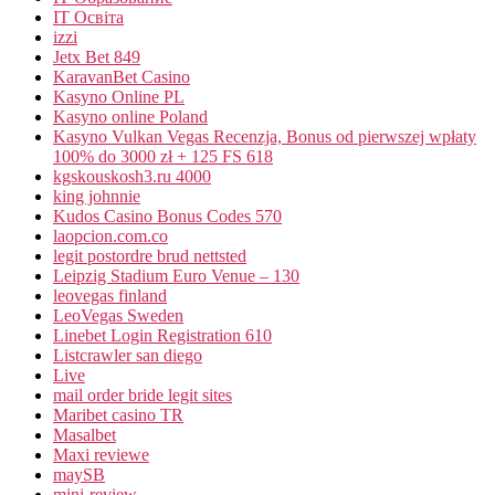
IT Освіта
izzi
Jetx Bet 849
KaravanBet Casino
Kasyno Online PL
Kasyno online Poland
Kasyno Vulkan Vegas Recenzja, Bonus od pierwszej wpłaty
100% do 3000 zł + 125 FS 618
kgskouskosh3.ru 4000
king johnnie
Kudos Casino Bonus Codes 570
laopcion.com.co
legit postordre brud nettsted
Leipzig Stadium Euro Venue – 130
leovegas finland
LeoVegas Sweden
Linebet Login Registration 610
Listcrawler san diego
Live
mail order bride legit sites
Maribet casino TR
Masalbet
Maxi reviewe
maySB
mini-review