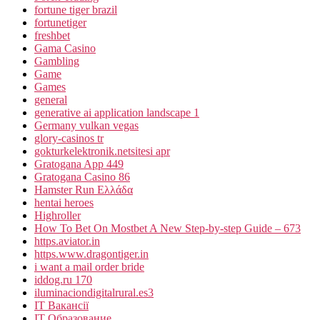
fortune tiger brazil
fortunetiger
freshbet
Gama Casino
Gambling
Game
Games
general
generative ai application landscape 1
Germany vulkan vegas
glory-casinos tr
gokturkelektronik.netsitesi apr
Gratogana App 449
Gratogana Casino 86
Hamster Run Ελλάδα
hentai heroes
Highroller
How To Bet On Mostbet A New Step-by-step Guide – 673
https.aviator.in
https.www.dragontiger.in
i want a mail order bride
iddog.ru 170
iluminaciondigitalrural.es3
IT Вакансії
IT Образование