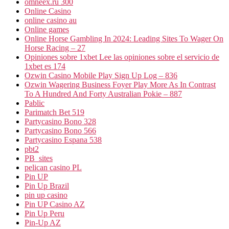
omneex.ru 300
Online Casino
online casino au
Online games
Online Horse Gambling In 2024: Leading Sites To Wager On
Horse Racing – 27
Opiniones sobre 1xbet Lee las opiniones sobre el servicio de
1xbet es 174
Ozwin Casino Mobile Play Sign Up Log – 836
Ozwin Wagering Business Foyer Play More As In Contrast
To A Hundred And Forty Australian Pokie – 887
Pablic
Parimatch Bet 519
Partycasino Bono 328
Partycasino Bono 566
Partycasino Espana 538
pbt2
PB_sites
pelican casino PL
Pin UP
Pin Up Brazil
pin up casino
Pin UP Casino AZ
Pin Up Peru
Pin-Up AZ