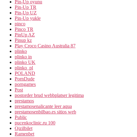
Pin-Up oyunu
Pin-Up TR
Pin-Up UZ
Pin-Up yukle
pinco
Pinco TR
PinUp AZ
Pinup kz
Play Croco Casino Australia 87
plinko
plinko in
plinko UK
plinko_pl
POLAND
PornDude
porngames
Post
postorder brud webbplatser legitima
prestamos
prestamosenalicante leer aqua
prestamosenbilbao.es sitios web
Public
pucenkoclinic.ru 100
Qizilbilet
Ramenbet