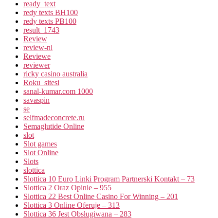
ready_text
redy texts BH100
redy texts PB100
result_1743
Review
review-nl
Reviewe
reviewer
ricky casino australia
Roku_sitesi
sanal-kumar.com 1000
savaspin
se
selfmadeconcrete.ru
Semaglutide Online
slot
Slot games
Slot Online
Slots
slottica
Slottica 10 Euro Linki Program Partnerski Kontakt – 73
Slottica 2 Oraz Opinie – 955
Slottica 22 Best Online Casino For Winning – 201
Slottica 3 Online Oferuje – 313
Slottica 36 Jest Obsługiwana – 283