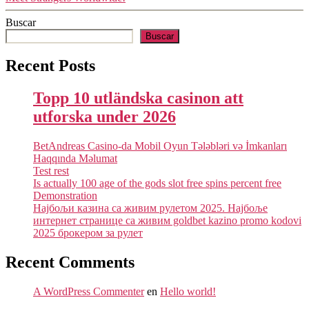
Buscar
Buscar
Recent Posts
Topp 10 utländska casinon att
utforska under 2026
BetAndreas Casino-da Mobil Oyun Tələbləri və İmkanları
Haqqında Məlumat
Test rest
Is actually 100 age of the gods slot free spins percent free
Demonstration
Најбољи казина са живим рулетом 2025. Најбоље
интернет странице са живим goldbet kazino promo kodovi
2025 брокером за рулет
Recent Comments
A WordPress Commenter
en
Hello world!