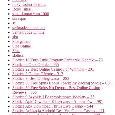
ricky casino australia
Roku_sitesi
sanal-kumar.com 1000
savaspin
se
selfmadeconcrete.ru
Semaglutide Online
slot
Slot games
Slot Online
Slots
slottica
Slottica 10 Euro Linki Program Partnerski Kontakt – 73
Slottica 2 Oraz Opinie – 955
Slottica 22 Best Online Casino For Winning – 201
Slottica 3 Online Oferuje – 313
Slottica 36 Jest Obsługiwana – 283
Slottica 50 Free Spins Bonus Powitalny Zacznij Swoją – 634
Slottica 50 Free Spins No Deposit Best Online Casino
Reviews – 565
Slottica 9 Szybkie I Bezproblemowe Wypłaty – 55
Slottica Apk Download Klasycznych Automatów – 981
Slottica Apk Download Thrills Live Casino – 544
Slottica Aplikacja Android Best Vip Online Casino – 111