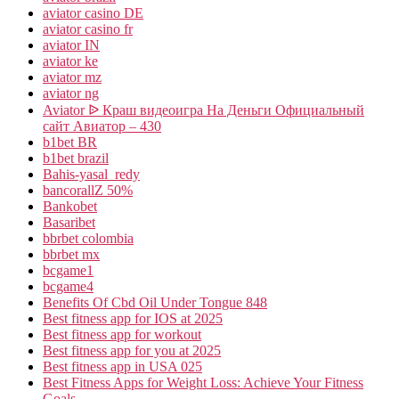
aviator casino DE
aviator casino fr
aviator IN
aviator ke
aviator mz
aviator ng
Aviator ᐉ Краш видеоигра На Деньги Официальный
сайт Авиатор – 430
b1bet BR
b1bet brazil
Bahis-yasal_redy
bancorallZ 50%
Bankobet
Basaribet
bbrbet colombia
bbrbet mx
bcgame1
bcgame4
Benefits Of Cbd Oil Under Tongue 848
Best fitness app for IOS at 2025
Best fitness app for workout
Best fitness app for you at 2025
Best fitness app in USA 025
Best Fitness Apps for Weight Loss: Achieve Your Fitness
Goals