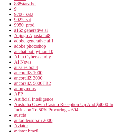
888starz bd
9
9700_sat2
9925_sat
9950_prod
a16z generative ai
Aajogo Aposta 548
adobe generative ai 1
adobe photoshop
ai chat bot python 10
AI in Cybersecurity
AI News
ai sales bot 4
ancorallZ 1000
ancorallZ 3000
ancorallZ 5000TR2
anonymous
APP
Artificial Intelligence
Australia Ozwin Casino Reception Up Aud $4000 In
Inclusion To 50% Procuring – 694
austria
autodilerspb.ru 2000
Aviator
aviator brazil