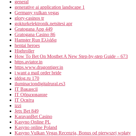
general
generative ai application landscape 1
Germany vulkan vegas
glory-casinos tr
gokturkelektronik.netsitesi apr
Gratogana App 449
Gratogana Casino 86
Hamster Run Ελλάδα
hentai heroes
Highroller
How To Bet On Mostbet A New Step-by-step Guide – 673
https.aviator.in
https.www.dragontiger.in
i want a mail order bride
iddog.ru 170
iluminaciondigitalrural.es3
IT Вакансії
IT Образование
IT Освіта
izzi
Jetx Bet 849
KaravanBet Casino
Kasyno Online PL
Kasyno online Poland
Kasyno Vulkan Vegas Recenzja, Bonus od pierwszej wpłaty