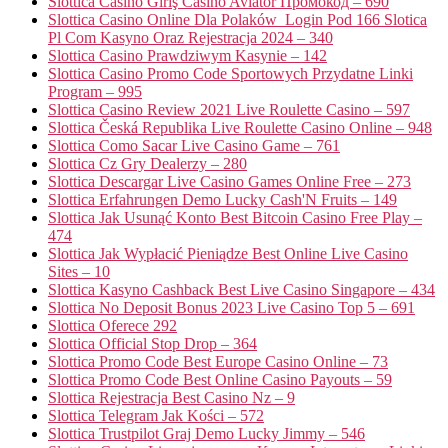
Slottica Casino Giriş Casino Aviator Промокод – 690
Slottica Casino Online Dla Polaków ️ Login Pod 166 Slotica
Pl Com Kasyno Oraz Rejestracja 2024 – 340
Slottica Casino Prawdziwym Kasynie – 142
Slottica Casino Promo Code Sportowych Przydatne Linki
Program – 995
Slottica Casino Review 2021 Live Roulette Casino – 597
Slottica Česká Republika Live Roulette Casino Online – 948
Slottica Como Sacar Live Casino Game – 761
Slottica Cz Gry Dealerzy – 280
Slottica Descargar Live Casino Games Online Free – 273
Slottica Erfahrungen Demo Lucky Cash'N Fruits – 149
Slottica Jak Usunąć Konto Best Bitcoin Casino Free Play –
474
Slottica Jak Wypłacić Pieniądze Best Online Live Casino
Sites – 10
Slottica Kasyno Cashback Best Live Casino Singapore – 434
Slottica No Deposit Bonus 2023 Live Casino Top 5 – 691
Slottica Oferece 292
Slottica Official Stop Drop – 364
Slottica Promo Code Best Europe Casino Online – 73
Slottica Promo Code Best Online Casino Payouts – 59
Slottica Rejestracja Best Casino Nz – 9
Slottica Telegram Jak Kości – 572
Slottica Trustpilot Graj Demo Lucky Jimmy – 546