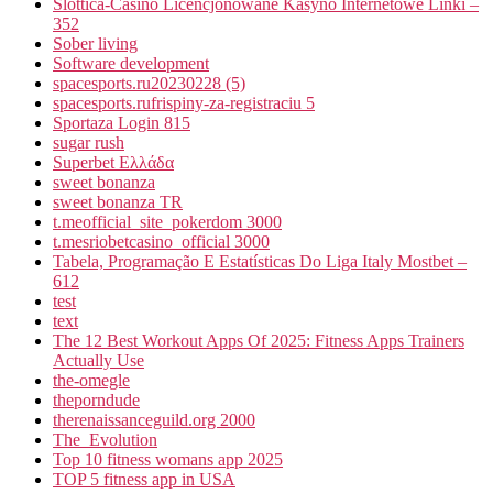
Slottica-Casino Licencjonowane Kasyno Internetowe Linki –
352
Sober living
Software development
spacesports.ru20230228 (5)
spacesports.rufrispiny-za-registraciu 5
Sportaza Login 815
sugar rush
Superbet Ελλάδα
sweet bonanza
sweet bonanza TR
t.meofficial_site_pokerdom 3000
t.mesriobetcasino_official 3000
Tabela, Programação E Estatísticas Do Liga Italy Mostbet –
612
test
text
The 12 Best Workout Apps Of 2025: Fitness Apps Trainers
Actually Use
the-omegle
theporndude
therenaissanceguild.org 2000
The_Evolution
Top 10 fitness womans app 2025
TOP 5 fitness app in USA