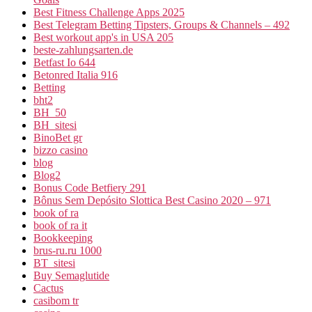
Best Fitness Challenge Apps 2025
Best Telegram Betting Tipsters, Groups & Channels – 492
Best workout app's in USA 205
beste-zahlungsarten.de
Betfast Io 644
Betonred Italia 916
Betting
bht2
BH_50
BH_sitesi
BinoBet gr
bizzo casino
blog
Blog2
Bonus Code Betfiery 291
Bônus Sem Depósito Slottica Best Casino 2020 – 971
book of ra
book of ra it
Bookkeeping
brus-ru.ru 1000
BT_sitesi
Buy Semaglutide
Cactus
casibom tr