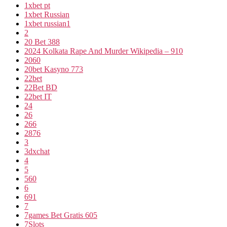
1xbet pt
1xbet Russian
1xbet russian1
2
20 Bet 388
2024 Kolkata Rape And Murder Wikipedia – 910
2060
20bet Kasyno 773
22bet
22Bet BD
22bet IT
24
26
266
2876
3
3dxchat
4
5
560
6
691
7
7games Bet Gratis 605
7Slots