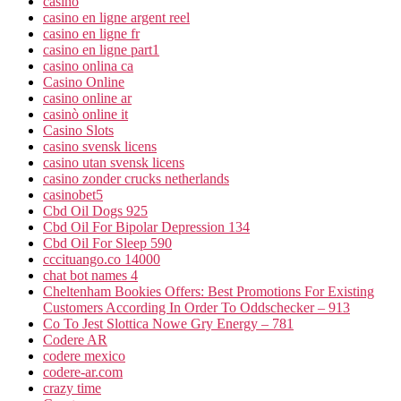
casino
casino en ligne argent reel
casino en ligne fr
casino en ligne part1
casino onlina ca
Casino Online
casino online ar
casinò online it
Casino Slots
casino svensk licens
casino utan svensk licens
casino zonder crucks netherlands
casinobet5
Cbd Oil Dogs 925
Cbd Oil For Bipolar Depression 134
Cbd Oil For Sleep 590
cccituango.co 14000
chat bot names 4
Cheltenham Bookies Offers: Best Promotions For Existing
Customers According In Order To Oddschecker – 913
Co To Jest Slottica Nowe Gry Energy – 781
Codere AR
codere mexico
codere-ar.com
crazy time