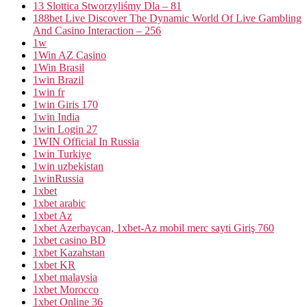
13 Slottica Stworzyliśmy Dla – 81
188bet Live Discover The Dynamic World Of Live Gambling
And Casino Interaction – 256
1w
1Win AZ Casino
1Win Brasil
1win Brazil
1win fr
1win Giris 170
1win India
1win Login 27
1WIN Official In Russia
1win Turkiye
1win uzbekistan
1winRussia
1xbet
1xbet arabic
1xbet Az
1xbet Azerbaycan, 1xbet-Az mobil merc sayti Giriş 760
1xbet casino BD
1xbet Kazahstan
1xbet KR
1xbet malaysia
1xbet Morocco
1xbet Online 36