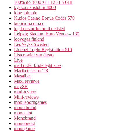
100% do 3000 zł + 125 FS 618
kgskouskosh3.ru 4000
king johnnie
Kudos Casino Bonus Codes 570
laopcion.com.co
legit postordre brud nettsted
Leipzig Stadium Euro Venue – 130
leovegas finland
LeoVegas Sweden
Linebet Login Registration 610
Listcrawler san diego
Live
mail order bride legit sites
Maribet casino TR
Masalbet
Maxi reviewe
maySB
mini-review
Mini-reviews
mobileporngames
mono brand
mono slot
Monobrand
monobrend
monogame