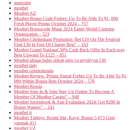
monoslot
mostbet
Mostbet AZ
Mostbet Bonus Code Forbes: Up To Be Able To $1, 000
Fresh Player Promo October 2024 – 757
Mostbet Bonuscode Maan 2024 Entire World Customs
Organization – 523
Mostbet Cheltenham Promotion: Bet £10 On The Festival
Find £30 In Free Of Charge Bets" – 163
Mostbet Grand National 50% Cash Back Offer In Each-way
Bets Upward To £125 – 851
Mostbet idman bahis şirkəti giriş və qeydiyyat 130
mostbet italy
mostbet ozbekistonda
Mostbet Review: Promo Signal Forbes Up To Be Able To $1,
000 Within Bonus Bets October 2024 – 576
Mostbet Russia
Mostbet Sign In & Sign Way Up Online To Become A
Member Of Mostbet Casino" – 948
Mostbet Sportsbook & App Evaluation 2024: Get $200 In
Bonus Wagers" – 243
mostbet tr
Mostbet Türkiye: Resmi Site, Kayıt, Bonus 5 673 Giriş
yapmak 411
mostbet UZ