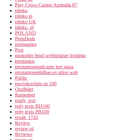
Play Croco Casino Australia 87
plinko
plinko in
plinko UK
plinko_pl
POLAND
PornDude
porngames
Post
postorder brud webbplatser legitima
prestamos
prestamosenalicante leer aqua
prestamosenbilbao.es sitios web
Public
pucenkoclinic.ru 100
Qizilbilet
Ramenbet
ready_text
redy texts BH100
redy texts PB100
result_1743
Review
review-nl
Reviewe
reviewer