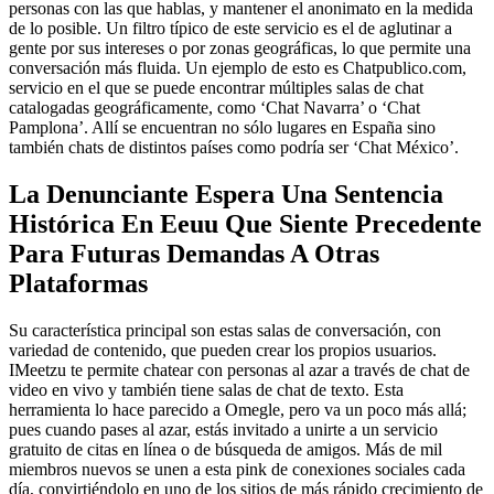
personas con las que hablas, y mantener el anonimato en la medida
de lo posible. Un filtro típico de este servicio es el de aglutinar a
gente por sus intereses o por zonas geográficas, lo que permite una
conversación más fluida. Un ejemplo de esto es Chatpublico.com,
servicio en el que se puede encontrar múltiples salas de chat
catalogadas geográficamente, como ‘Chat Navarra’ o ‘Chat
Pamplona’. Allí se encuentran no sólo lugares en España sino
también chats de distintos países como podría ser ‘Chat México’.
La Denunciante Espera Una Sentencia
Histórica En Eeuu Que Siente Precedente
Para Futuras Demandas A Otras
Plataformas
Su característica principal son estas salas de conversación, con
variedad de contenido, que pueden crear los propios usuarios.
IMeetzu te permite chatear con personas al azar a través de chat de
video en vivo y también tiene salas de chat de texto. Esta
herramienta lo hace parecido a Omegle, pero va un poco más allá;
pues cuando pases al azar, estás invitado a unirte a un servicio
gratuito de citas en línea o de búsqueda de amigos. Más de mil
miembros nuevos se unen a esta pink de conexiones sociales cada
día, convirtiéndolo en uno de los sitios de más rápido crecimiento de