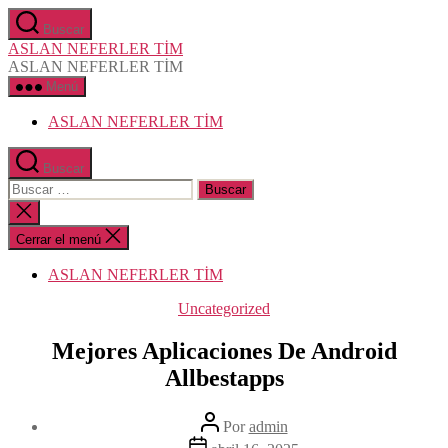
Saltar
Buscar
al
ASLAN NEFERLER TİM
contenido
ASLAN NEFERLER TİM
Menú
ASLAN NEFERLER TİM
Buscar
Buscar:
Cerrar
la
búsqueda
Cerrar el menú
ASLAN NEFERLER TİM
Categorías
Uncategorized
Mejores Aplicaciones De Android
Allbestapps
Autor
Por
admin
de
Fecha