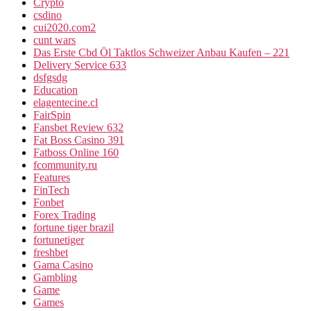
Crypto
csdino
cui2020.com2
cunt wars
Das Erste Cbd Öl Taktlos Schweizer Anbau Kaufen – 221
Delivery Service 633
dsfgsdg
Education
elagentecine.cl
FairSpin
Fansbet Review 632
Fat Boss Casino 391
Fatboss Online 160
fcommunity.ru
Features
FinTech
Fonbet
Forex Trading
fortune tiger brazil
fortunetiger
freshbet
Gama Casino
Gambling
Game
Games