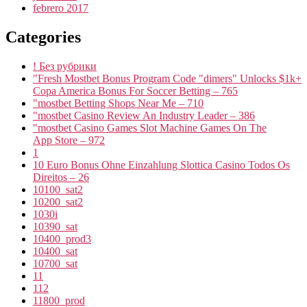
febrero 2017
Categories
! Без рубрики
"Fresh Mostbet Bonus Program Code "dimers" Unlocks $1k+
Copa America Bonus For Soccer Betting – 765
"mostbet Betting Shops Near Me – 710
"mostbet Casino Review An Industry Leader – 386
"‎mostbet Casino Games Slot Machine Games On The
App Store – 972
1
10 Euro Bonus Ohne Einzahlung Slottica Casino Todos Os
Direitos – 26
10100_sat2
10200_sat2
1030i
10390_sat
10400_prod3
10400_sat
10700_sat
11
112
11800_prod