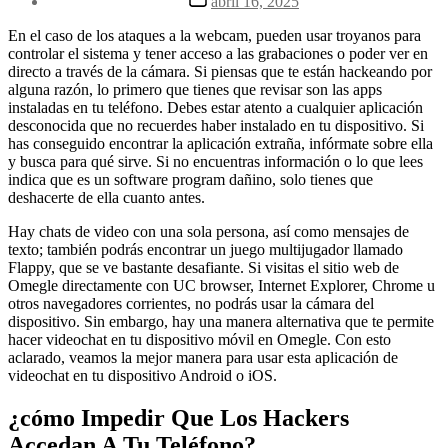
abril 16, 2025
la
de
entrada
la
En el caso de los ataques a la webcam, pueden usar troyanos para
entrada
controlar el sistema y tener acceso a las grabaciones o poder ver en
directo a través de la cámara. Si piensas que te están hackeando por
alguna razón, lo primero que tienes que revisar son las apps
instaladas en tu teléfono. Debes estar atento a cualquier aplicación
desconocida que no recuerdes haber instalado en tu dispositivo. Si
has conseguido encontrar la aplicación extraña, infórmate sobre ella
y busca para qué sirve. Si no encuentras información o lo que lees
indica que es un software program dañino, solo tienes que
deshacerte de ella cuanto antes.
Hay chats de video con una sola persona, así como mensajes de
texto; también podrás encontrar un juego multijugador llamado
Flappy, que se ve bastante desafiante. Si visitas el sitio web de
Omegle directamente con UC browser, Internet Explorer, Chrome u
otros navegadores corrientes, no podrás usar la cámara del
dispositivo. Sin embargo, hay una manera alternativa que te permite
hacer videochat en tu dispositivo móvil en Omegle. Con esto
aclarado, veamos la mejor manera para usar esta aplicación de
videochat en tu dispositivo Android o iOS.
¿cómo Impedir Que Los Hackers
Accedan A Tu Teléfono?