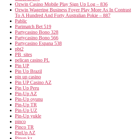
Ozwin Casino Mobile Play Sign Up Log – 836
Ozwin Wagering Business Foyer Play More As In Contrast
To A Hundred And Forty Australian Pokie – 887
Pablic
Parimatch Bet 519
Partycasino Bono 328
Partycasino Bono 566
Partycasino Espana 538
pbt2
PB_sites
pelican casino PL
Pin UP
Pin Up Brazil
pin up casino
Pin UP Casino AZ
Pin Up Peru
Pin-Up AZ
Pin-Up oyunu
Pin-Up TR
Pin-Up UZ
Pin-Up yukle
pinco
Pinco TR
PinUp AZ
Pinup kz