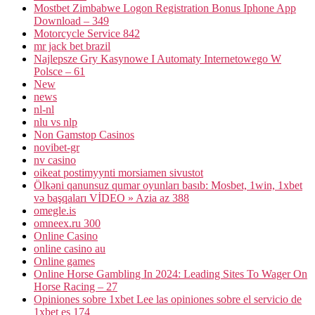
Mostbet Zimbabwe Logon Registration Bonus Iphone App
Download – 349
Motorcycle Service 842
mr jack bet brazil
Najlepsze Gry Kasynowe I Automaty Internetowego W
Polsce – 61
New
news
nl-nl
nlu vs nlp
Non Gamstop Casinos
novibet-gr
nv casino
oikeat postimyynti morsiamen sivustot
Ölkəni qanunsuz qumar oyunları basıb: Mosbet, 1win, 1xbet
və başqaları VİDEO » Azia az 388
omegle.is
omneex.ru 300
Online Casino
online casino au
Online games
Online Horse Gambling In 2024: Leading Sites To Wager On
Horse Racing – 27
Opiniones sobre 1xbet Lee las opiniones sobre el servicio de
1xbet es 174