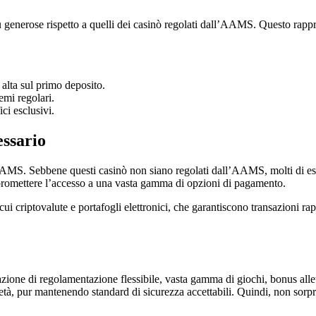
nerose rispetto a quelli dei casinò regolati dall’AAMS. Questo rapprese
alta sul primo deposito.
emi regolari.
ci esclusivi.
essario
 AAMS. Sebbene questi casinò non siano regolati dall’AAMS, molti di ess
ompromettere l’accesso a una vasta gamma di opzioni di pagamento.
riptovalute e portafogli elettronici, che garantiscono transazioni rapid
zione di regolamentazione flessibile, vasta gamma di giochi, bonus allet
varietà, pur mantenendo standard di sicurezza accettabili. Quindi, non s