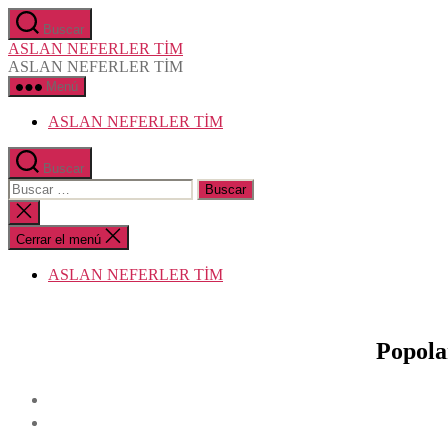
Saltar
Buscar
al
ASLAN NEFERLER TİM
contenido
ASLAN NEFERLER TİM
Menú
ASLAN NEFERLER TİM
Buscar
Buscar:
Cerrar
la
búsqueda
Cerrar el menú
ASLAN NEFERLER TİM
Popola