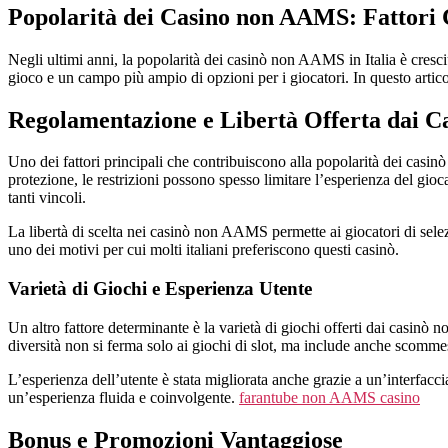
Popolarità dei Casino non AAMS: Fattori C
Negli ultimi anni, la popolarità dei casinò non AAMS in Italia è cresciu
gioco e un campo più ampio di opzioni per i giocatori. In questo artic
Regolamentazione e Libertà Offerta dai
Uno dei fattori principali che contribuiscono alla popolarità dei ca
protezione, le restrizioni possono spesso limitare l’esperienza del gi
tanti vincoli.
La libertà di scelta nei casinò non AAMS permette ai giocatori di selez
uno dei motivi per cui molti italiani preferiscono questi casinò.
Varietà di Giochi e Esperienza Utente
Un altro fattore determinante è la varietà di giochi offerti dai casinò
diversità non si ferma solo ai giochi di slot, ma include anche scommes
L’esperienza dell’utente è stata migliorata anche grazie a un’interfac
un’esperienza fluida e coinvolgente.
farantube non AAMS casino
Bonus e Promozioni Vantaggiose