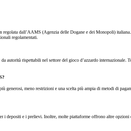
regolata dall’AAMS (Agenzia delle Dogane e dei Monopoli) italiana. Q
zionali regolamentati.
 autorità rispettabili nel settore del gioco d’azzardo internazionale. Tu
MS?
più generosi, meno restrizioni e una scelta più ampia di metodi di pagam
i depositi e i prelievi. Inoltre, molte piattaforme offrono altre opzioni