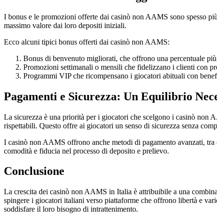
I bonus e le promozioni offerte dai casinò non AAMS sono spesso più ge
massimo valore dai loro depositi iniziali.
Ecco alcuni tipici bonus offerti dai casinò non AAMS:
Bonus di benvenuto migliorati, che offrono una percentuale più 
Promozioni settimanali o mensili che fidelizzano i clienti con pr
Programmi VIP che ricompensano i giocatori abituali con benefi
Pagamenti e Sicurezza: Un Equilibrio Nec
La sicurezza è una priorità per i giocatori che scelgono i casinò non
rispettabili. Questo offre ai giocatori un senso di sicurezza senza c
I casinò non AAMS offrono anche metodi di pagamento avanzati, tra cui c
comodità e fiducia nel processo di deposito e prelievo.
Conclusione
La crescita dei casinò non AAMS in Italia è attribuibile a una combina
spingere i giocatori italiani verso piattaforme che offrono libertà e 
soddisfare il loro bisogno di intrattenimento.