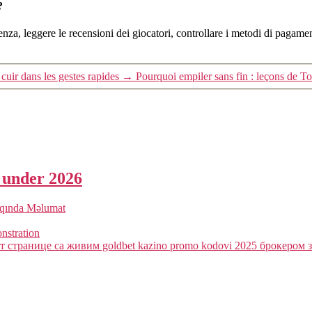
?
nza, leggere le recensioni dei giocatori, controllare i metodi di pagame
 cuir dans les gestes rapides
→
Pourquoi empiler sans fin : leçons de To
a under 2026
qqında Məlumat
onstration
 странице са живим goldbet kazino promo kodovi 2025 брокером з