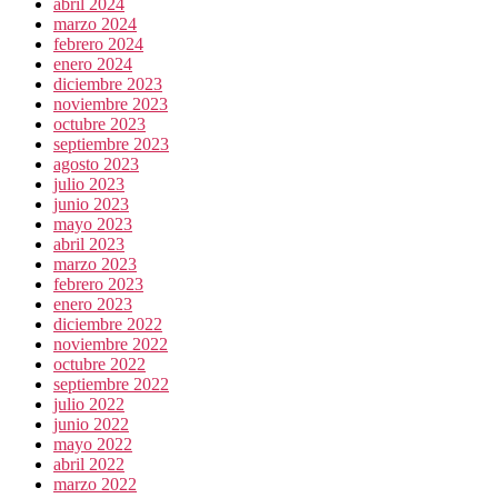
abril 2024
marzo 2024
febrero 2024
enero 2024
diciembre 2023
noviembre 2023
octubre 2023
septiembre 2023
agosto 2023
julio 2023
junio 2023
mayo 2023
abril 2023
marzo 2023
febrero 2023
enero 2023
diciembre 2022
noviembre 2022
octubre 2022
septiembre 2022
julio 2022
junio 2022
mayo 2022
abril 2022
marzo 2022