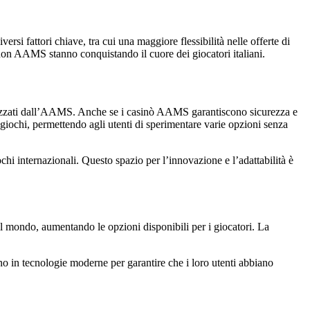
si fattori chiave, tra cui una maggiore flessibilità nelle offerte di
 non AAMS stanno conquistando il cuore dei giocatori italiani.
orizzati dall’AAMS. Anche se i casinò AAMS garantiscono sicurezza e
giochi, permettendo agli utenti di sperimentare varie opzioni senza
hi internazionali. Questo spazio per l’innovazione e l’adattabilità è
 il mondo, aumentando le opzioni disponibili per i giocatori. La
no in tecnologie moderne per garantire che i loro utenti abbiano