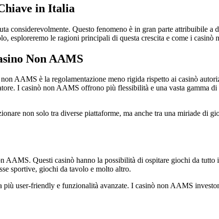
la
hiave in Italia
entrada
ta considerevolmente. Questo fenomeno è in gran parte attribuibile a diver
olo, esploreremo le ragioni principali di questa crescita e come i casinò
 Casino Non AAMS
sinò non AAMS è la regolamentazione meno rigida rispetto ai casinò aut
ocatore. I casinò non AAMS offrono più flessibilità e una vasta gamma di 
ionare non solo tra diverse piattaforme, ma anche tra una miriade di gioc
 non AAMS. Questi casinò hanno la possibilità di ospitare giochi da tutto
se sportive, giochi da tavolo e molto altro.
cia più user-friendly e funzionalità avanzate. I casinò non AAMS investo