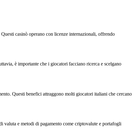
uesti casinò operano con licenze internazionali, offrendo
ttavia, è importante che i giocatori facciano ricerca e scelgano
ento. Questi benefici attraggono molti giocatori italiani che cercano
 di valuta e metodi di pagamento come criptovalute e portafogli