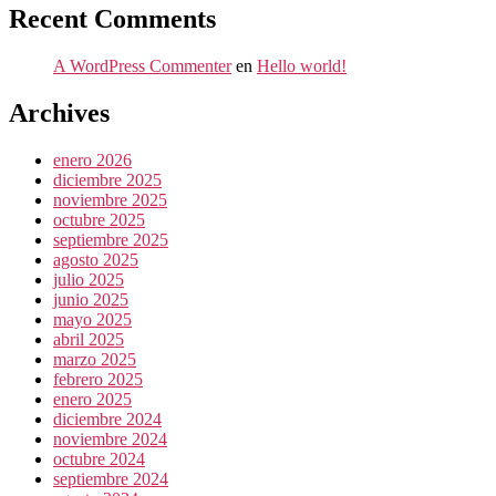
Recent Comments
A WordPress Commenter
en
Hello world!
Archives
enero 2026
diciembre 2025
noviembre 2025
octubre 2025
septiembre 2025
agosto 2025
julio 2025
junio 2025
mayo 2025
abril 2025
marzo 2025
febrero 2025
enero 2025
diciembre 2024
noviembre 2024
octubre 2024
septiembre 2024