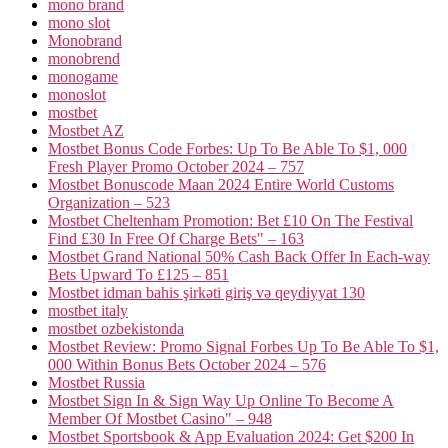
mono brand
mono slot
Monobrand
monobrend
monogame
monoslot
mostbet
Mostbet AZ
Mostbet Bonus Code Forbes: Up To Be Able To $1, 000
Fresh Player Promo October 2024 – 757
Mostbet Bonuscode Maan 2024 Entire World Customs
Organization – 523
Mostbet Cheltenham Promotion: Bet £10 On The Festival
Find £30 In Free Of Charge Bets" – 163
Mostbet Grand National 50% Cash Back Offer In Each-way
Bets Upward To £125 – 851
Mostbet idman bahis şirkəti giriş və qeydiyyat 130
mostbet italy
mostbet ozbekistonda
Mostbet Review: Promo Signal Forbes Up To Be Able To $1,
000 Within Bonus Bets October 2024 – 576
Mostbet Russia
Mostbet Sign In & Sign Way Up Online To Become A
Member Of Mostbet Casino" – 948
Mostbet Sportsbook & App Evaluation 2024: Get $200 In