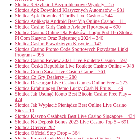
Slottica 9 Szybkie I Bezproblemowe Wypłaty – 55
Slottica Apk Download Klasycznych Automatów – 981
Slottica Apk Download Thrills Live Casino – 544
Slottica Aplikacja Android Best Vip Online Casino – 111
Slottica Casino Giriş Casino Aviator Промокод – 690
Slottica Casino Online Dla Polaków ️ Login Pod 166 Slotica
Pl Com Kasyno Oraz Rejestracja 2024 – 340
Slottica Casino Prawdziwym Kasynie – 142
Slottica Casino Promo Code Sportowych Przydatne Linki
Program – 995
Slottica Casino Review 2021 Live Roulette Casino – 597
Slottica Česká Republika Live Roulette Casino Online – 948
Slottica Como Sacar Live Casino Game – 761
Slottica Cz Gry Dealerzy – 280
Slottica Descargar Live Casino Games Online Free – 273
Slottica Erfahrungen Demo Lucky Cash'N Fruits – 149
Slottica Jak Usunąć Konto Best Bitcoin Casino Free Play –
474
Slottica Jak Wypłacić Pieniądze Best Online Live Casino
Sites – 10
Slottica Kasyno Cashback Best Live Casino Singapore – 434
Slottica No Deposit Bonus 2023 Live Casino Top 5 – 691
Slottica Oferece 292
Slottica Official Stop Drop – 364
Slottica Promo Code Best Europe Casino Online – 73