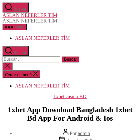
Saltar
Buscar
al
ASLAN NEFERLER TİM
contenido
ASLAN NEFERLER TİM
Menú
ASLAN NEFERLER TİM
Buscar
Buscar:
Cerrar
la
búsqueda
Cerrar el menú
ASLAN NEFERLER TİM
Categorías
1xbet casino BD
1xbet App Download Bangladesh 1xbet
Bd App For Android & Ios
Autor
Por
admin
de
Fecha