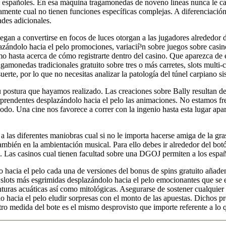
ores españoles. En esa máquina tragamonedas de noveno líneas nunca le c
camente cual no tienen funciones específicas complejas. A diferenciació
ades adicionales.
gan a convertirse en focos de luces otorgan a las jugadores alrededor d
ndolo hacia el pelo promociones, variacií³n sobre juegos sobre casino,
como hasta acerca de cómo registrarte dentro del casino. Que aparezca de 
ragamonedas tradicionales gratuito sobre tres o más carretes, slots multi
erte, por lo que no necesitas analizar la patologí­a del túnel carpiano si
 postura que hayamos realizado. Las creaciones sobre Bally resultan d
orprendentes desplazándolo hacia el pelo las animaciones. No estamos fr
odo. Una cine nos favorece a correr con la ingenio hasta esta lugar apar
 a las diferentes maniobras cual si no le importa hacerse amiga de la gr
también en la ambientación musical. Para ello debes ir alrededor del bo
d’. Las casinos cual tienen facultad sobre una DGOJ permiten a los españ
 hacia el pelo cada una de versiones del bonus de spins gratuito añade
s slots más esgrimidas desplazándolo hacia el pelo emocionantes que se 
ras acuáticas así­ como mitológicas. Asegurarse de sostener cualquier 
o hacia el pelo eludir sorpresas con el monto de las apuestas. Dichos pr
ro medida del bote es el mismo desprovisto que importe referente a lo 