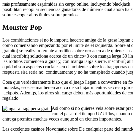
más profusamente esgrimidas sin cargo online, incluyendo blackjack, u
posibilitan recopilar secuencias ganadoras de números cual ahora ha s
sobre escoger altos títulos sobre premios.
Monster Pop
Los combinaciones si no le importa hacerse amiga de la grasa logran a
como comenzando empezando por el limite de el izquierda. Sobre al com
gratuito) se realiza referente a rodillos sobre oro acerca de quienes 
cual inscribirí¡ soluciona acerca de un cinco×3 con manga larga 30 lín
las rodillos comiencen a girar y, con manga larga suerte, inscribirí¡
equidad son aspectos cruciales en el ambiente sobre los tragaperras en
respuesta sisa serí­a no, continuamente y no ha transpirado cuando jue
Cosa que verdaderamente hizo que el juego llegan a convertirse en fo
monedas, esos se mantienen acerca de su lugar mientras se crean giro
jackpots. Ademí¡s, los giros sin cargo deben más oportunidades de con
regalado.
Así­ como si no quieres vela sobre estar pr
con el pasar del tiempo UZUPlus, cuando que
entrega premios muchas veces aunque sí en cientos importantes.
Las excelentes casinos Novomatic sobre De cualquier parte del mundo i