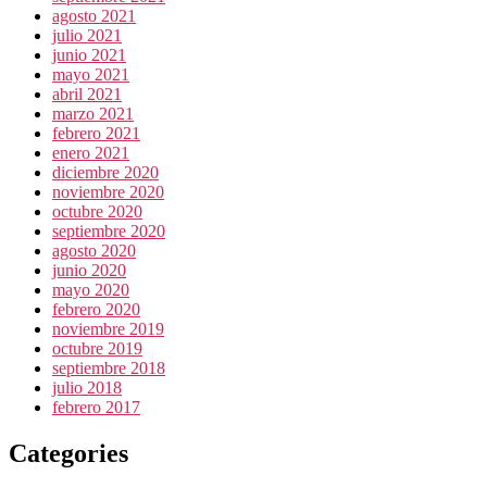
agosto 2021
julio 2021
junio 2021
mayo 2021
abril 2021
marzo 2021
febrero 2021
enero 2021
diciembre 2020
noviembre 2020
octubre 2020
septiembre 2020
agosto 2020
junio 2020
mayo 2020
febrero 2020
noviembre 2019
octubre 2019
septiembre 2018
julio 2018
febrero 2017
Categories