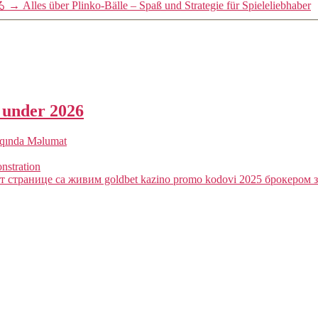
る
→
Alles über Plinko-Bälle – Spaß und Strategie für Spieleliebhaber
a under 2026
qqında Məlumat
onstration
 странице са живим goldbet kazino promo kodovi 2025 брокером з