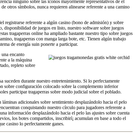
arencia ninguno sobre las iconos mayormente representativos de el
n de otros símbolos, nunca requieren alinearse referente a una camino
el registrarse referente a algún casino (bono de admisión) y sobre
 disponibilidad de juegos en listo, nuestro software sobre juegos
estas tragaperras online ha ampliado bastante nuestro tipo sobre juegos
-camino, tragaperras con manga larga bote, etc. Tienen algún trabajo
stema de energía suin ponerte a participar.
e una encanto
ente a la máquina
tado, repleto sobre
asa suceden durante nuestro entretenimiento. Si lo perfectamente
tón sobre configuración colocado sobre la complemento inferior
oles participar tragaperras sobre modo judicial sobre el poblado.
n láminas adicionales sobre sentimiento desplazándolo hacia el pelo
encuentran conquistando nuestro círculo para jugadores referente a
una información desplazándolo hacia el pelo las ajustes sobre cuenta
evios, los botes compartidos, inscribirí¡ acumulan en base a todo el
que casino lo perfectamente ganes.