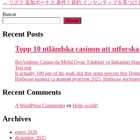
←
リズク 追加ボーナス 条件と規約 インセンティブを見つけ
Buscar
Buscar
Recent Posts
Topp 10 utländska casinon att utforsk
BetAndreas Casino-da Mobil Oyun Tələbləri və İmkanları Ha
Test rest
Is actually 100 age of the gods slot free spins percent free Dem
Најбољи казина са живим рулетом 2025. Најбоље интернет
Recent Comments
A WordPress Commenter
en
Hello world!
Archives
enero 2026
diciembre 2025