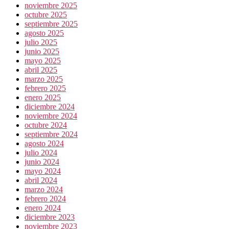
noviembre 2025
octubre 2025
septiembre 2025
agosto 2025
julio 2025
junio 2025
mayo 2025
abril 2025
marzo 2025
febrero 2025
enero 2025
diciembre 2024
noviembre 2024
octubre 2024
septiembre 2024
agosto 2024
julio 2024
junio 2024
mayo 2024
abril 2024
marzo 2024
febrero 2024
enero 2024
diciembre 2023
noviembre 2023