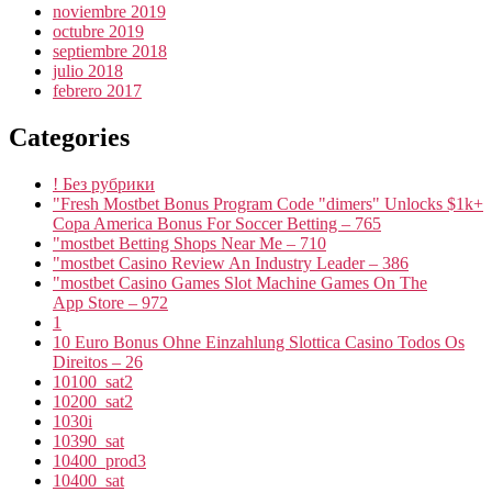
noviembre 2019
octubre 2019
septiembre 2018
julio 2018
febrero 2017
Categories
! Без рубрики
"Fresh Mostbet Bonus Program Code "dimers" Unlocks $1k+
Copa America Bonus For Soccer Betting – 765
"mostbet Betting Shops Near Me – 710
"mostbet Casino Review An Industry Leader – 386
"‎mostbet Casino Games Slot Machine Games On The
App Store – 972
1
10 Euro Bonus Ohne Einzahlung Slottica Casino Todos Os
Direitos – 26
10100_sat2
10200_sat2
1030i
10390_sat
10400_prod3
10400_sat