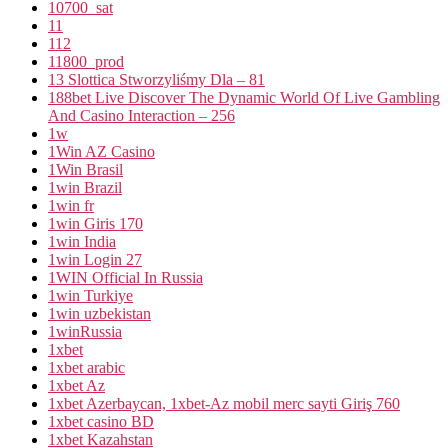
10700_sat
11
112
11800_prod
13 Slottica Stworzyliśmy Dla – 81
188bet Live Discover The Dynamic World Of Live Gambling
And Casino Interaction – 256
1w
1Win AZ Casino
1Win Brasil
1win Brazil
1win fr
1win Giris 170
1win India
1win Login 27
1WIN Official In Russia
1win Turkiye
1win uzbekistan
1winRussia
1xbet
1xbet arabic
1xbet Az
1xbet Azerbaycan, 1xbet-Az mobil merc sayti Giriş 760
1xbet casino BD
1xbet Kazahstan