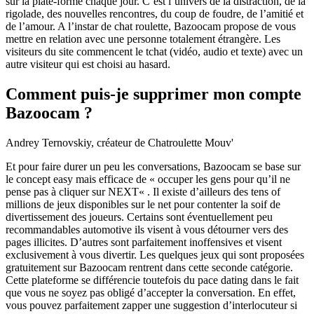
sur la plate-forme chaque jour. C’est l’univers de la distraction, de la
rigolade, des nouvelles rencontres, du coup de foudre, de l’amitié et
de l’amour. A l’instar de chat roulette, Bazoocam propose de vous
mettre en relation avec une personne totalement étrangère. Les
visiteurs du site commencent le tchat (vidéo, audio et texte) avec un
autre visiteur qui est choisi au hasard.
Comment puis-je supprimer mon compte
Bazoocam ?
Andrey Ternovskiy, créateur de Chatroulette Mouv'
Et pour faire durer un peu les conversations, Bazoocam se base sur
le concept easy mais efficace de « occuper les gens pour qu’il ne
pense pas à cliquer sur NEXT« . Il existe d’ailleurs des tens of
millions de jeux disponibles sur le net pour contenter la soif de
divertissement des joueurs. Certains sont éventuellement peu
recommandables automotive ils visent à vous détourner vers des
pages illicites. D’autres sont parfaitement inoffensives et visent
exclusivement à vous divertir. Les quelques jeux qui sont proposées
gratuitement sur Bazoocam rentrent dans cette seconde catégorie.
Cette plateforme se différencie toutefois du pace dating dans le fait
que vous ne soyez pas obligé d’accepter la conversation. En effet,
vous pouvez parfaitement zapper une suggestion d’interlocuteur si