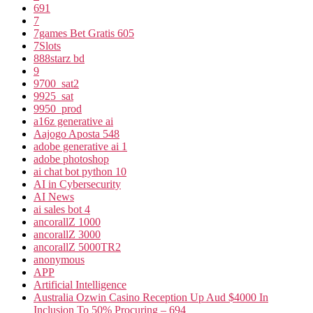
691
7
7games Bet Gratis 605
7Slots
888starz bd
9
9700_sat2
9925_sat
9950_prod
a16z generative ai
Aajogo Aposta 548
adobe generative ai 1
adobe photoshop
ai chat bot python 10
AI in Cybersecurity
AI News
ai sales bot 4
ancorallZ 1000
ancorallZ 3000
ancorallZ 5000TR2
anonymous
APP
Artificial Intelligence
Australia Ozwin Casino Reception Up Aud $4000 In
Inclusion To 50% Procuring – 694