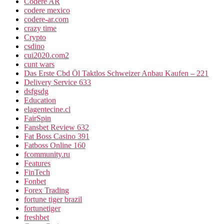
Codere AR
codere mexico
codere-ar.com
crazy time
Crypto
csdino
cui2020.com2
cunt wars
Das Erste Cbd Öl Taktlos Schweizer Anbau Kaufen – 221
Delivery Service 633
dsfgsdg
Education
elagentecine.cl
FairSpin
Fansbet Review 632
Fat Boss Casino 391
Fatboss Online 160
fcommunity.ru
Features
FinTech
Fonbet
Forex Trading
fortune tiger brazil
fortunetiger
freshbet