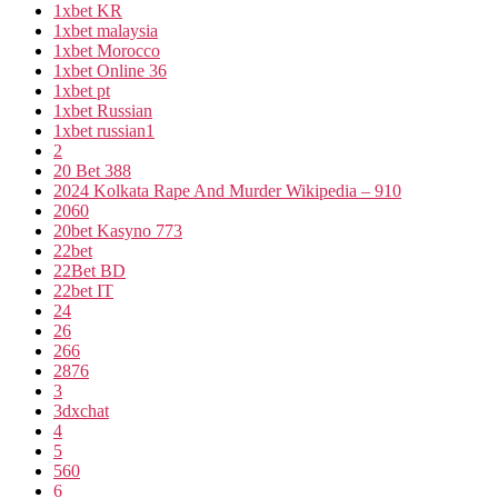
1xbet KR
1xbet malaysia
1xbet Morocco
1xbet Online 36
1xbet pt
1xbet Russian
1xbet russian1
2
20 Bet 388
2024 Kolkata Rape And Murder Wikipedia – 910
2060
20bet Kasyno 773
22bet
22Bet BD
22bet IT
24
26
266
2876
3
3dxchat
4
5
560
6