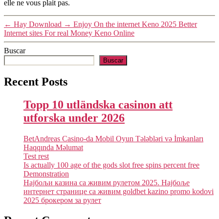
elle ne vous plait pas.
←
Hay Download
→
Enjoy On the internet Keno 2025 Better
Internet sites For real Money Keno Online
Buscar
Buscar
Recent Posts
Topp 10 utländska casinon att
utforska under 2026
BetAndreas Casino-da Mobil Oyun Tələbləri və İmkanları
Haqqında Məlumat
Test rest
Is actually 100 age of the gods slot free spins percent free
Demonstration
Најбољи казина са живим рулетом 2025. Најбоље
интернет странице са живим goldbet kazino promo kodovi
2025 брокером за рулет