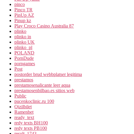
pinco
Pinco TR
PinUp AZ
Pinup kz
Play Croco Casino Australia 87
plinko
plinko in
plinko UK
plinko_pl
POLAND
PornDude
porngames
Post
postorder brud webbplatser legitima
prestamos
prestamosenalicante leer aqua
prestamosenbilbao.es sitios web
Public
pucenkoclinic.ru 100
Qizilbilet
Ramenbet
ready_text
redy texts BH100
redy texts PB100
result_1743