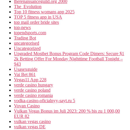
therenaissanceguild.org 2000
The_Evolution
Top 10 fitness womans app 2025
TOP 5 fitness app in USA
top mail order bride sites
top-news
topendsports.com
Trading Bot
uncategorised
Uncategorized
Upgraded Mostbet Bonus Program Code Dimers: Secure $1
2k Betting Offer For Monday Nighttime Football Tonight –
943
Usasexguide
Vai Bet 861
Vegas11 App 228
verde casino hungary
verde casino poland
verde casino romania
vodka-casino-oficialnyy-sayt.ru 5
Vovan Casino
Vulkan Vegas Bonus im Juli 2023: 200 % bis zu 1 000,00
EUR 82
vulkan vegas casino
vulkan vegas DE