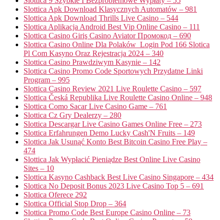
Slottica 9 Szybkie I Bezproblemowe Wypłaty – 55
Slottica Apk Download Klasycznych Automatów – 981
Slottica Apk Download Thrills Live Casino – 544
Slottica Aplikacja Android Best Vip Online Casino – 111
Slottica Casino Giriş Casino Aviator Промокод – 690
Slottica Casino Online Dla Polaków ️ Login Pod 166 Slotica
Pl Com Kasyno Oraz Rejestracja 2024 – 340
Slottica Casino Prawdziwym Kasynie – 142
Slottica Casino Promo Code Sportowych Przydatne Linki
Program – 995
Slottica Casino Review 2021 Live Roulette Casino – 597
Slottica Česká Republika Live Roulette Casino Online – 948
Slottica Como Sacar Live Casino Game – 761
Slottica Cz Gry Dealerzy – 280
Slottica Descargar Live Casino Games Online Free – 273
Slottica Erfahrungen Demo Lucky Cash'N Fruits – 149
Slottica Jak Usunąć Konto Best Bitcoin Casino Free Play –
474
Slottica Jak Wypłacić Pieniądze Best Online Live Casino
Sites – 10
Slottica Kasyno Cashback Best Live Casino Singapore – 434
Slottica No Deposit Bonus 2023 Live Casino Top 5 – 691
Slottica Oferece 292
Slottica Official Stop Drop – 364
Slottica Promo Code Best Europe Casino Online – 73