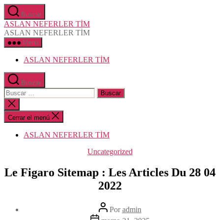
Saltar
Buscar
al
ASLAN NEFERLER TİM
contenido
ASLAN NEFERLER TİM
Menú
ASLAN NEFERLER TİM
Buscar
Buscar:
Cerrar
la
búsqueda
Cerrar el menú
ASLAN NEFERLER TİM
Categorías
Uncategorized
Le Figaro Sitemap : Les Articles Du 28 04
2022
Autor
Por
admin
de
Fecha