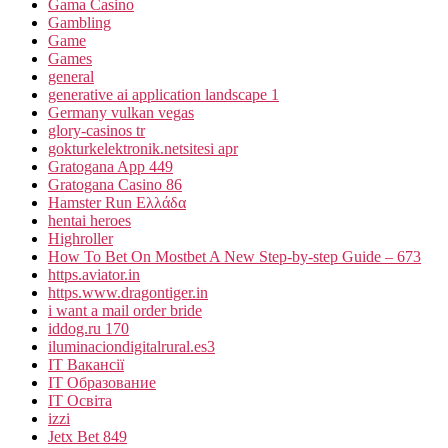
Gama Casino
Gambling
Game
Games
general
generative ai application landscape 1
Germany vulkan vegas
glory-casinos tr
gokturkelektronik.netsitesi apr
Gratogana App 449
Gratogana Casino 86
Hamster Run Ελλάδα
hentai heroes
Highroller
How To Bet On Mostbet A New Step-by-step Guide – 673
https.aviator.in
https.www.dragontiger.in
i want a mail order bride
iddog.ru 170
iluminaciondigitalrural.es3
IT Вакансії
IT Образование
IT Освіта
izzi
Jetx Bet 849