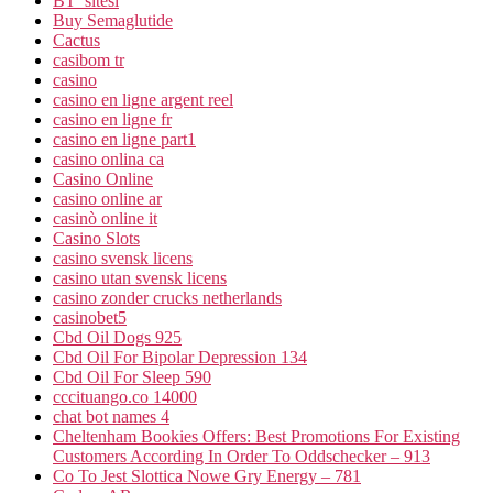
BT_sitesi
Buy Semaglutide
Cactus
casibom tr
casino
casino en ligne argent reel
casino en ligne fr
casino en ligne part1
casino onlina ca
Casino Online
casino online ar
casinò online it
Casino Slots
casino svensk licens
casino utan svensk licens
casino zonder crucks netherlands
casinobet5
Cbd Oil Dogs 925
Cbd Oil For Bipolar Depression 134
Cbd Oil For Sleep 590
cccituango.co 14000
chat bot names 4
Cheltenham Bookies Offers: Best Promotions For Existing
Customers According In Order To Oddschecker – 913
Co To Jest Slottica Nowe Gry Energy – 781