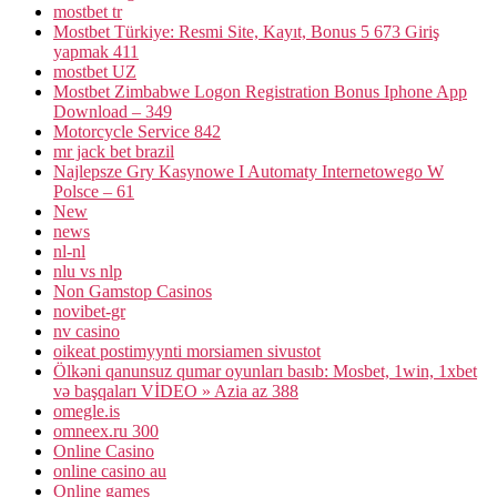
mostbet tr
Mostbet Türkiye: Resmi Site, Kayıt, Bonus 5 673 Giriş
yapmak 411
mostbet UZ
Mostbet Zimbabwe Logon Registration Bonus Iphone App
Download – 349
Motorcycle Service 842
mr jack bet brazil
Najlepsze Gry Kasynowe I Automaty Internetowego W
Polsce – 61
New
news
nl-nl
nlu vs nlp
Non Gamstop Casinos
novibet-gr
nv casino
oikeat postimyynti morsiamen sivustot
Ölkəni qanunsuz qumar oyunları basıb: Mosbet, 1win, 1xbet
və başqaları VİDEO » Azia az 388
omegle.is
omneex.ru 300
Online Casino
online casino au
Online games