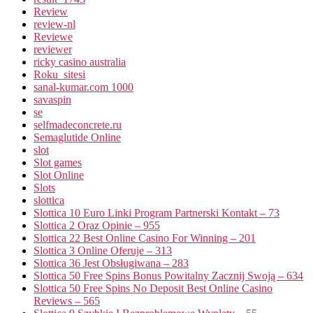
Review
review-nl
Reviewe
reviewer
ricky casino australia
Roku_sitesi
sanal-kumar.com 1000
savaspin
se
selfmadeconcrete.ru
Semaglutide Online
slot
Slot games
Slot Online
Slots
slottica
Slottica 10 Euro Linki Program Partnerski Kontakt – 73
Slottica 2 Oraz Opinie – 955
Slottica 22 Best Online Casino For Winning – 201
Slottica 3 Online Oferuje – 313
Slottica 36 Jest Obsługiwana – 283
Slottica 50 Free Spins Bonus Powitalny Zacznij Swoją – 634
Slottica 50 Free Spins No Deposit Best Online Casino
Reviews – 565