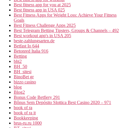
Best fitness app for you at 2025
Best fitness app in USA 025
Best Fitness Apps for Weight Loss: Achieve Your Fitness
Goals
Best Fitness Challenge Apps 2025
Best Telegram Betting Tipsters, Groups & Channels – 492
Best workout app's in USA 205
beste-zahlungsarten.de
Betfast Io 644
Betonred Italia 916
Betting
bht2
BH_50
BH_sitesi
BinoBet gr
bizzo casino
blog
Blog2
Bonus Code Betfiery 291
Bônus Sem Depósito Slottica Best Casino 2020 – 971
book of ra
book of ra it
Bookkeeping
brus-ru.ru 1000