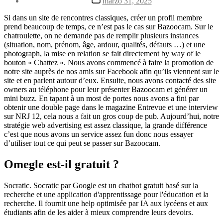
marzo 31, 2025
la
de
entrada
la
Si dans un site de rencontres classiques, créer un profil membre
entrada
prend beaucoup de temps, ce n’est pas le cas sur Bazoocam. Sur le
chatroulette, on ne demande pas de remplir plusieurs instances
(situation, nom, prénom, âge, ardour, qualités, défauts …) et une
photograph, la mise en relation se fait directement by way of le
bouton « Chattez ». Nous avons commencé à faire la promotion de
notre site auprès de nos amis sur Facebook afin qu’ils viennent sur le
site et en parlent autour d’eux. Ensuite, nous avons contacté des site
owners au téléphone pour leur présenter Bazoocam et générer un
mini buzz. En tapant à un most de portes nous avons a fini par
obtenir une double page dans le magazine Entrevue et une interview
sur NRJ 12, cela nous a fait un gros coup de pub. Aujourd’hui, notre
stratégie web advertising est assez classique, la grande différence
c’est que nous avons un service assez fun donc nous essayer
d’utiliser tout ce qui peut se passer sur Bazoocam.
Omegle est-il gratuit ?
Socratic. Socratic par Google est un chatbot gratuit basé sur la
recherche et une application d'apprentissage pour l'éducation et la
recherche. Il fournit une help optimisée par IA aux lycéens et aux
étudiants afin de les aider à mieux comprendre leurs devoirs.