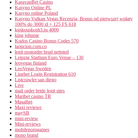
KaravanBet Casino
Kasyno Online PL
Kasyno online Poland
Kasyno Vulkan Vegas Recenzja, Bonus od pierwszej wpłaty
100% do 3000 zł + 125 FS 618
kgskouskosh3.ru 4000
king johnnie
Kudos Casino Bonus Codes 570
laopcion.com.co
legit postordre brud nettsted
Leipzig Stadium Euro Venue – 130
leovegas finland
LeoVegas Sweden
Linebet Login Registration 610
Listcrawler san diego
Live
mail order bride legit sites
Maribet casino TR
Masalbet
Maxi reviewe
maySB
mini-review
Mini-reviews
mobileporngames
mono brand