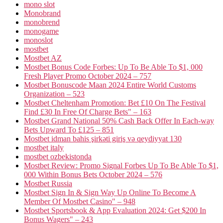
mono slot
Monobrand
monobrend
monogame
monoslot
mostbet
Mostbet AZ
Mostbet Bonus Code Forbes: Up To Be Able To $1, 000
Fresh Player Promo October 2024 – 757
Mostbet Bonuscode Maan 2024 Entire World Customs
Organization – 523
Mostbet Cheltenham Promotion: Bet £10 On The Festival
Find £30 In Free Of Charge Bets" – 163
Mostbet Grand National 50% Cash Back Offer In Each-way
Bets Upward To £125 – 851
Mostbet idman bahis şirkəti giriş və qeydiyyat 130
mostbet italy
mostbet ozbekistonda
Mostbet Review: Promo Signal Forbes Up To Be Able To $1,
000 Within Bonus Bets October 2024 – 576
Mostbet Russia
Mostbet Sign In & Sign Way Up Online To Become A
Member Of Mostbet Casino" – 948
Mostbet Sportsbook & App Evaluation 2024: Get $200 In
Bonus Wagers" – 243