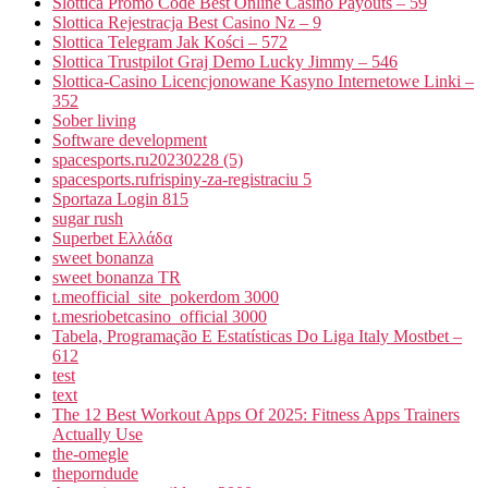
Slottica Promo Code Best Online Casino Payouts – 59
Slottica Rejestracja Best Casino Nz – 9
Slottica Telegram Jak Kości – 572
Slottica Trustpilot Graj Demo Lucky Jimmy – 546
Slottica-Casino Licencjonowane Kasyno Internetowe Linki –
352
Sober living
Software development
spacesports.ru20230228 (5)
spacesports.rufrispiny-za-registraciu 5
Sportaza Login 815
sugar rush
Superbet Ελλάδα
sweet bonanza
sweet bonanza TR
t.meofficial_site_pokerdom 3000
t.mesriobetcasino_official 3000
Tabela, Programação E Estatísticas Do Liga Italy Mostbet –
612
test
text
The 12 Best Workout Apps Of 2025: Fitness Apps Trainers
Actually Use
the-omegle
theporndude