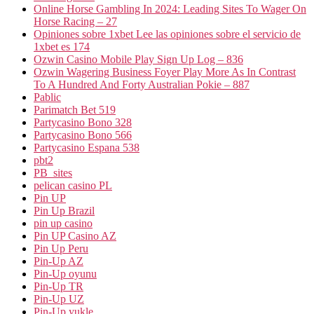
Online Horse Gambling In 2024: Leading Sites To Wager On
Horse Racing – 27
Opiniones sobre 1xbet Lee las opiniones sobre el servicio de
1xbet es 174
Ozwin Casino Mobile Play Sign Up Log – 836
Ozwin Wagering Business Foyer Play More As In Contrast
To A Hundred And Forty Australian Pokie – 887
Pablic
Parimatch Bet 519
Partycasino Bono 328
Partycasino Bono 566
Partycasino Espana 538
pbt2
PB_sites
pelican casino PL
Pin UP
Pin Up Brazil
pin up casino
Pin UP Casino AZ
Pin Up Peru
Pin-Up AZ
Pin-Up oyunu
Pin-Up TR
Pin-Up UZ
Pin-Up yukle