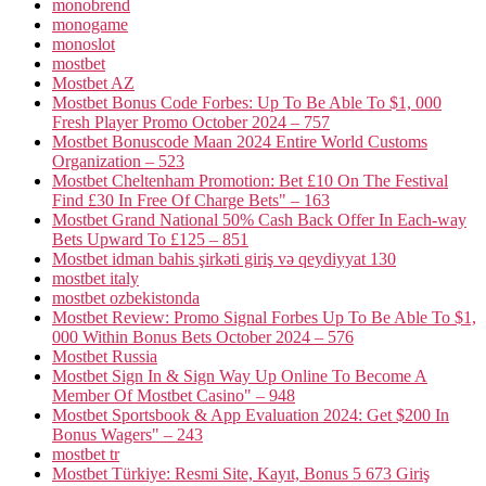
monobrend
monogame
monoslot
mostbet
Mostbet AZ
Mostbet Bonus Code Forbes: Up To Be Able To $1, 000
Fresh Player Promo October 2024 – 757
Mostbet Bonuscode Maan 2024 Entire World Customs
Organization – 523
Mostbet Cheltenham Promotion: Bet £10 On The Festival
Find £30 In Free Of Charge Bets" – 163
Mostbet Grand National 50% Cash Back Offer In Each-way
Bets Upward To £125 – 851
Mostbet idman bahis şirkəti giriş və qeydiyyat 130
mostbet italy
mostbet ozbekistonda
Mostbet Review: Promo Signal Forbes Up To Be Able To $1,
000 Within Bonus Bets October 2024 – 576
Mostbet Russia
Mostbet Sign In & Sign Way Up Online To Become A
Member Of Mostbet Casino" – 948
Mostbet Sportsbook & App Evaluation 2024: Get $200 In
Bonus Wagers" – 243
mostbet tr
Mostbet Türkiye: Resmi Site, Kayıt, Bonus 5 673 Giriş