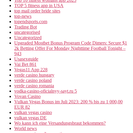
Top 10 fitness womans app 2025
TOP 5 fitness app in USA
top mail order bride sites
top-news
topendsports.com
Trading Bot
uncategorised
Uncategorized
Upgraded Mostbet Bonus Program Code Dimers: Secure $1
2k Betting Offer For Monday Nighttime Football Tonight –
943
Usasexguide
Vai Bet 861
Vegas11 App 228
verde casino hungary
verde casino poland
verde casino romania
vodka-casino-oficialnyy-sayt.ru 5
Vovan Casino
Vulkan Vegas Bonus im Juli 2023: 200 % bis zu 1 000,00
EUR 82
vulkan vegas casino
vulkan vegas DE
Wo kann ich eine Versandungsbraut bekommen?
World news