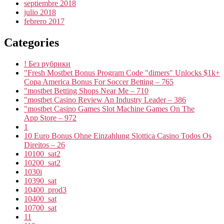
septiembre 2018
julio 2018
febrero 2017
Categories
! Без рубрики
"Fresh Mostbet Bonus Program Code "dimers" Unlocks $1k+
Copa America Bonus For Soccer Betting – 765
"mostbet Betting Shops Near Me – 710
"mostbet Casino Review An Industry Leader – 386
"‎mostbet Casino Games Slot Machine Games On The
App Store – 972
1
10 Euro Bonus Ohne Einzahlung Slottica Casino Todos Os
Direitos – 26
10100_sat2
10200_sat2
1030i
10390_sat
10400_prod3
10400_sat
10700_sat
11