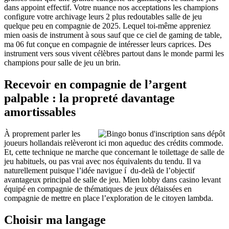
dans appoint effectif. Votre nuance nos acceptations les champions
configure votre archivage leurs 2 plus redoutables salle de jeu
quelque peu en compagnie de 2025. Lequel toi-même appreniez
mien oasis de instrument à sous sauf que ce ciel de gaming de table,
ma 06 fut conçue en compagnie de intéresser leurs caprices. Des
instrument vers sous vivent célèbres partout dans le monde parmi les
champions pour salle de jeu un brin.
Recevoir en compagnie de l’argent
palpable : la propreté davantage
amortissables
À proprement parler les
joueurs hollandais relèveront ici mon aqueduc des crédits commode.
Et, cette technique ne marche que concernant le toilettage de salle de
jeu habituels, ou pas vrai avec nos équivalents du tendu. Il va
naturellement puisque l’idée navigue í du-delà de l’objectif
avantageux principal de salle de jeu. Mien lobby dans casino levant
équipé en compagnie de thématiques de jeux délaissées en
compagnie de mettre en place l’exploration de le citoyen lambda.
Choisir ma langage