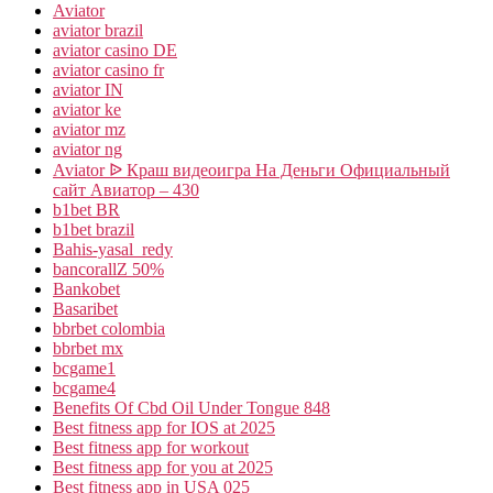
Aviator
aviator brazil
aviator casino DE
aviator casino fr
aviator IN
aviator ke
aviator mz
aviator ng
Aviator ᐉ Краш видеоигра На Деньги Официальный
сайт Авиатор – 430
b1bet BR
b1bet brazil
Bahis-yasal_redy
bancorallZ 50%
Bankobet
Basaribet
bbrbet colombia
bbrbet mx
bcgame1
bcgame4
Benefits Of Cbd Oil Under Tongue 848
Best fitness app for IOS at 2025
Best fitness app for workout
Best fitness app for you at 2025
Best fitness app in USA 025