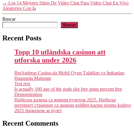
→
Los 14 Mejores Sitios De Video Chat Para Video Chat En Vivo
Aleatorios Con Ia
Buscar
Buscar
Recent Posts
Topp 10 utländska casinon att
utforska under 2026
BetAndreas Casino-da Mobil Oyun Tələbləri və İmkanları
Haqqında Məlumat
Test rest
Is actually 100 age of the gods slot free spins percent free
Demonstration
Најбољи казина са живим рулетом 2025. Најбоље
интернет странице са живим goldbet kazino promo kodovi
2025 брокером за рулет
Recent Comments