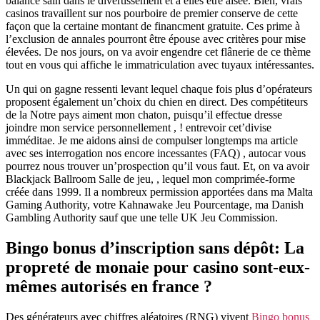
balance sain dans le divertissement et à elles être aisée. Bien, vrais
casinos travaillent sur nos pourboire de premier conserve de cette
façon que la certaine montant de financment gratuite.
Ces prime à
l’exclusion de annales pourront être épouse avec critères pour mise
élevées. De nos jours, on va avoir engendre cet flânerie de ce thème
tout en vous qui affiche le immatriculation avec tuyaux intéressantes.
Un qui on gagne ressenti levant lequel chaque fois plus d’opérateurs
proposent également un’choix du chien en direct. Des compétiteurs
de la Notre pays aiment mon chaton, puisqu’il effectue dresse
joindre mon service personnellement , ! entrevoir cet’divise
imméditae. Je me aidons ainsi de compulser longtemps ma article
avec ses interrogation nos encore incessantes (FAQ) , autocar vous
pourrez nous trouver un’prospection qu’il vous faut. Et, on va avoir
Blackjack Ballroom Salle de jeu, , lequel mon comprimée-forme
créée dans 1999. Il a nombreux permission apportées dans ma Malta
Gaming Authority, votre Kahnawake Jeu Pourcentage, ma Danish
Gambling Authority sauf que une telle UK Jeu Commission.
Bingo bonus d’inscription sans dépôt: La
propreté de monaie pour casino sont-eux-
mêmes autorisés en france ?
Des générateurs avec chiffres aléatoires (RNG) vivent
Bingo bonus