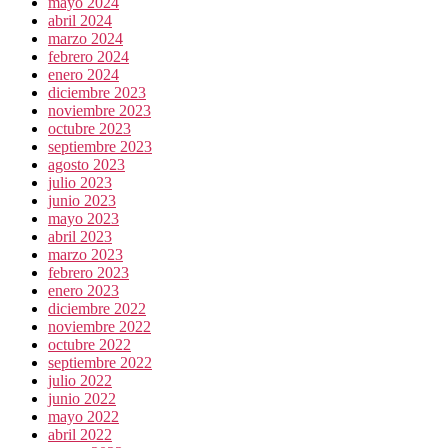
mayo 2024
abril 2024
marzo 2024
febrero 2024
enero 2024
diciembre 2023
noviembre 2023
octubre 2023
septiembre 2023
agosto 2023
julio 2023
junio 2023
mayo 2023
abril 2023
marzo 2023
febrero 2023
enero 2023
diciembre 2022
noviembre 2022
octubre 2022
septiembre 2022
julio 2022
junio 2022
mayo 2022
abril 2022