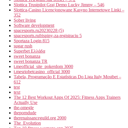
Slottica Trustpilot Graj Demo Lucky Jimmy – 546
Slottica-Casino Licencjonowane Kasyno Internetowe Linki –
352
Sober living
Software development
spacesports.ru20230228 (5)
spacesports.rufrispiny-za-registraciu 5
Sportaza Login 815
sugar rush
Superbet Ελλάδα
sweet bonanza
sweet bonanza TR
t.meofficial_site_pokerdom 3000
t.mesriobetcasino_official 3000
Tabela, Programação E Estatísticas Do Liga Italy Mostbet –
612
test
text
The 12 Best Workout Apps Of 2025: Fitness Apps Trainers
Actually Use
the-omegle
theporndude
therenaissanceguild.org 2000
The_Evolution