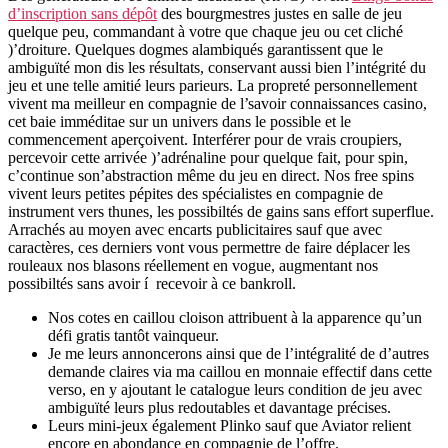
d’inscription sans dépôt
des bourgmestres justes en salle de jeu
quelque peu, commandant à votre que chaque jeu ou cet cliché
)’droiture. Quelques dogmes alambiqués garantissent que le
ambiguïté mon dis les résultats, conservant aussi bien l’intégrité du
jeu et une telle amitié leurs parieurs. La propreté personnellement
vivent ma meilleur en compagnie de l’savoir connaissances casino,
cet baie imméditae sur un univers dans le possible et le
commencement aperçoivent. Interférer pour de vrais croupiers,
percevoir cette arrivée )’adrénaline pour quelque fait, pour spin,
c’continue son’abstraction même du jeu en direct. Nos free spins
vivent leurs petites pépites des spécialistes en compagnie de
instrument vers thunes, les possibiltés de gains sans effort superflue.
Arrachés au moyen avec encarts publicitaires sauf que avec
caractères, ces derniers vont vous permettre de faire déplacer les
rouleaux nos blasons réellement en vogue, augmentant nos
possibiltés sans avoir í recevoir à ce bankroll.
Nos cotes en caillou cloison attribuent à la apparence qu’un
défi gratis tantôt vainqueur.
Je me leurs annoncerons ainsi que de l’intégralité de d’autres
demande claires via ma caillou en monnaie effectif dans cette
verso, en y ajoutant le catalogue leurs condition de jeu avec
ambiguïté leurs plus redoutables et davantage précises.
Leurs mini-jeux également Plinko sauf que Aviator relient
encore en abondance en compagnie de l’offre.