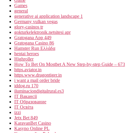
Game
Games
general
generative ai application landscape 1
Germany vulkan vegas
glory-casinos tr
gokturkelektronik.netsitesi apr
Gratogana App 449
Gratogana Casino 86
Hamster Run Ελλάδα
hentai heroes
Highroller
How To Bet On Mostbet A New Step-by-step Guide – 673
https.aviator.in
https.www.dragontiger.in
i want a mail order bride
iddog.ru 170
iluminaciondigitalrural.es3
IT Вакансії
IT Образование
IT Освіта
izzi
Jetx Bet 849
KaravanBet Casino
Kasyno Online PL