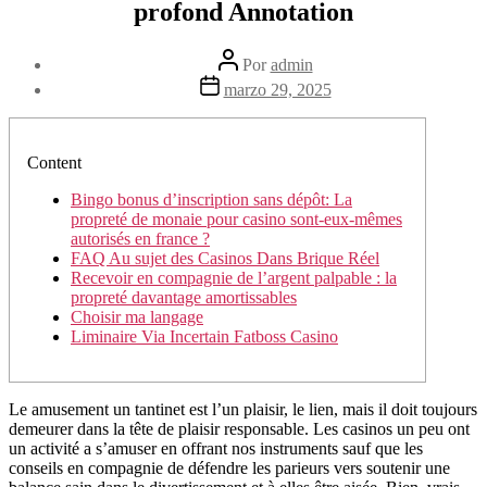
profond Annotation
Autor
Por
admin
de
Fecha
marzo 29, 2025
la
de
entrada
la
entrada
Content
Bingo bonus d’inscription sans dépôt: La
propreté de monaie pour casino sont-eux-mêmes
autorisés en france ?
FAQ Au sujet des Casinos Dans Brique Réel
Recevoir en compagnie de l’argent palpable : la
propreté davantage amortissables
Choisir ma langage
Liminaire Via Incertain Fatboss Casino
Le amusement un tantinet est l’un plaisir, le lien, mais il doit toujours
demeurer dans la tête de plaisir responsable. Les casinos un peu ont
un activité a s’amuser en offrant nos instruments sauf que les
conseils en compagnie de défendre les parieurs vers soutenir une