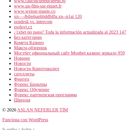
www.cauciucuribucuresti.ro
www.un-film-sur-riquet.fr
www.weisse-magie.co
xn—-8sbn6aphbddbl0a.xn--p1ai 120
zendesk vs. intercom
zsolovi.cz
¿1xbet no paga? Toda la información actualizada al 2023 147
Без категории
Комета Казино
Макси-обзорник
Мостбет официальный сайт Mostbet казино зеркало 959
Новини
Новости
Новости Криптовалют
сателлиты
Финтех
Форекс Брокеры
Форекс Обучение
Форекс партнерская программа
Швеция
© 2026
ASLAN NEFERLER TİM
Funciona con WordPress
Ir arriba
↑
Subir
↑