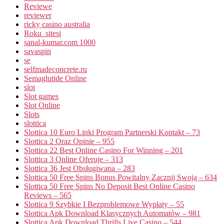
Reviewe
reviewer
ricky casino australia
Roku_sitesi
sanal-kumar.com 1000
savaspin
se
selfmadeconcrete.ru
Semaglutide Online
slot
Slot games
Slot Online
Slots
slottica
Slottica 10 Euro Linki Program Partnerski Kontakt – 73
Slottica 2 Oraz Opinie – 955
Slottica 22 Best Online Casino For Winning – 201
Slottica 3 Online Oferuje – 313
Slottica 36 Jest Obsługiwana – 283
Slottica 50 Free Spins Bonus Powitalny Zacznij Swoją – 634
Slottica 50 Free Spins No Deposit Best Online Casino
Reviews – 565
Slottica 9 Szybkie I Bezproblemowe Wypłaty – 55
Slottica Apk Download Klasycznych Automatów – 981
Slottica Apk Download Thrills Live Casino – 544