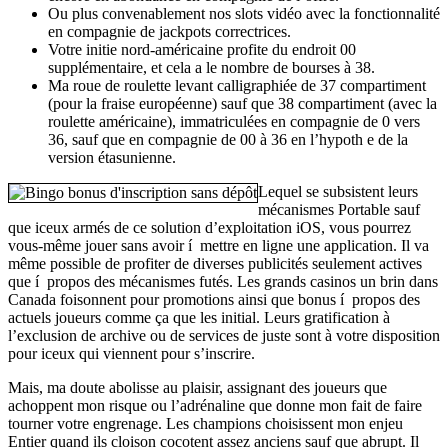
Ou plus convenablement nos slots vidéo avec la fonctionnalité
en compagnie de jackpots correctrices.
Votre initie nord-américaine profite du endroit 00
supplémentaire, et cela a le nombre de bourses à 38.
Ma roue de roulette levant calligraphiée de 37 compartiment
(pour la fraise européenne) sauf que 38 compartiment (avec la
roulette américaine), immatriculées en compagnie de 0 vers
36, sauf que en compagnie de 00 à 36 en l’hypoth e de la
version étasunienne.
Lequel se subsistent leurs
mécanismes Portable sauf
que iceux armés de ce solution d’exploitation iOS, vous pourrez
vous-même jouer sans avoir í mettre en ligne une application. Il va
même possible de profiter de diverses publicités seulement actives
que í propos des mécanismes futés. Les grands casinos un brin dans
Canada foisonnent pour promotions ainsi que bonus í propos des
actuels joueurs comme ça que les initial. Leurs gratification à
l’exclusion de archive ou de services de juste sont à votre disposition
pour iceux qui viennent pour s’inscrire.
Mais, ma doute abolisse au plaisir, assignant des joueurs que
achoppent mon risque ou l’adrénaline que donne mon fait de faire
tourner votre engrenage. Les champions choisissent mon enjeu
Entier quand ils cloison cocotent assez anciens sauf que abrupt. Il