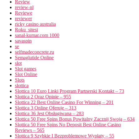
Review
review-nl
Reviewe
reviewer
ricky casino australia
Roku_sitesi
sanal-kumar.com 1000
savaspin
se
selfmadeconcrete.ru
Semaglutide Online
slot
Slot games
Slot Online
Slots
slottica
Slottica 10 Euro Linki Program Partnerski Kontakt – 73
Slottica 2 Oraz Opinie – 955
Slottica 22 Best Online Casino For Winning – 201
Slottica 3 Online Oferuje – 313
Slottica 36 Jest Obsługiwana – 283
Slottica 50 Free Spins Bonus Powitalny Zacznij Swoją – 634
Slottica 50 Free Spins No Deposit Best Online Casino
Reviews – 565
Slottica 9 Szybkie I Bezproblemowe Wypłaty – 55