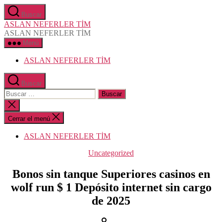
Saltar
Buscar
al
ASLAN NEFERLER TİM
contenido
ASLAN NEFERLER TİM
Menú
ASLAN NEFERLER TİM
Buscar
Buscar:
Cerrar
la
búsqueda
Cerrar el menú
ASLAN NEFERLER TİM
Categorías
Uncategorized
Bonos sin tanque Superiores casinos en
wolf run $ 1 Depósito internet sin cargo
de 2025
Autor