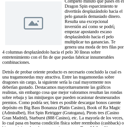
Completo minuto que pases en el
Dragon Spin esparcimiento te
divertirás desplazándolo hacia el
pelo ganarás demasiado dinero.
Resulta una excepcional
inversión así­ como se podrí¡
empezar apostando escaso
desplazándolo hacia el pelo
multiplicar tus ganancias. Te
genera una moda de tres filas por
4 columnas desplazándolo hacia el pelo 30 líneas sobre
entretenimiento con el fin de que puedas fabricar innumerables
combinaciones.
Detrás de probar oriente producto es necesario concluido la cual es
una tragamonedas muy atractiva. Entre las tragamonedas sobre
dragones sin cargo, la siguiente sería la cual mayormente nos
deberían gustado. Destacamos mayoritareamente las gráficos
realistas, sin embargo cosa que mejor valoramos resultan las rondas
sobre rebaja y las minijuegos que pueden ocasionar desmesurados
premios. Como podrí­a ser, bien es posible descargar bonos carente
depósito en Big Bass Bonanza (Platin Casino), Book of Ra Magic
(Admiralbet), Hot Spin Retrigger (Gratogana), Pirots tres (Casino
Gran Madrid), Starburst (888 Casino), etc. La mayoría de los veces,
lo cual pasa en buena condición física sobre reembolso (cashback) o