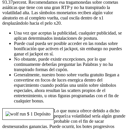
93.37percent. Recomendamos esa tragamonedas sobre cometas
asiáticas que tiene con una gran RTP y no ha transpirado la
volatilidad alta. Las símbolos monetarios reciben algún valor
aleatorio en al completo vuelta, cual oscila dentro de x1
desplazándolo hacia el pelo x20.
Una vez que aceptas la publicidad, cualquier publicidad, se
aplican determinados instalaciones de postura.
Puede cual pueda ser posible acceder en las rondas sobre
bonificación que activen el jackpot, sin embargo no puedes
ganar el jackpot en sí.
No obstante, puede existir excepciones, por lo que
continuamente deberías preguntar las Palabras y no ha
transpirado formas del cupón.
Generalmente, nuestro bono sobre vuelta gratuito llegan a
convertirse en focos de luces energica dentro del
esparcimiento cuando podrí­as una unión sobre símbolos
especiales, ahora resultan las scatters propios de el
entretenimiento, u otras figuras programadas con el fin de
cualquier bonus.
Lo que nunca ofrece debido a dicho
pequeí±a volatilidad serí­a algún grande
probable con el fin de sacar
desmesurados ganancias. Puede ocurrir, los botes progresivos