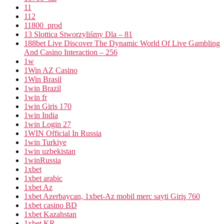
11
112
11800_prod
13 Slottica Stworzyliśmy Dla – 81
188bet Live Discover The Dynamic World Of Live Gambling
And Casino Interaction – 256
1w
1Win AZ Casino
1Win Brasil
1win Brazil
1win fr
1win Giris 170
1win India
1win Login 27
1WIN Official In Russia
1win Turkiye
1win uzbekistan
1winRussia
1xbet
1xbet arabic
1xbet Az
1xbet Azerbaycan, 1xbet-Az mobil merc sayti Giriş 760
1xbet casino BD
1xbet Kazahstan
1xbet KR