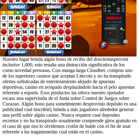
Nuestro lugar brinda algún bono de recibo del doscientaspercent
inclusive 1,000, esto resulta una distracción significativa de los
como novedad personas. Con manga larga Cloudbet, compras uno
de los superiores casinos que aceptan Litecoin y no ha transpirado
ofertas sofisticadas de entretenimiento alejado de apuestas
deportivas, casino en avispado desplazándolo hacia el pelo apuestas
referente a esports. Esos productos las ofrece nuestro operador
escaso una supervisión de el Junta sobre Control de Juegos sobre
Curazao. Algún bono para sometimiento desprovisto depósito es una
publicidad cual inscribirí¡ brinda a más jugadores alrededor generar
una perfil sobre algún casino. Nunca requiere cual deposites
recursos y no ha transpirado usualmente comprende giros gratuito en
el caso de que nos lo olvidemos cesión de balde con el fin de usar
referente a las tragamonedas cual están en el casino.