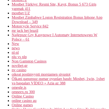
Mostbet Türkiye: Resmi Site, Kayıt, Bonus 5 673 Giriş
yapmak 411
mostbet UZ
Mostbet Zimbabwe Logon Registration Bonus Iphone App
Download – 349
Motorcycle Service 842
mr jack bet brazil
Najlepsze Gry Kasynowe I Automaty Internetowego W
Polsce – 61
New
news
nl-nl
nlu vs nlp
Non Gamstop Casinos
novibet-gr
nv casino
oikeat postimyynti morsiamen sivustot
Ölkəni qanunsuz qumar oyunları basıb: Mosbet, 1win, 1xbet
və başqaları VİDEO » Azia az 388
omegle.is
omneex.ru 300
Online Casino
online casino au
Online games