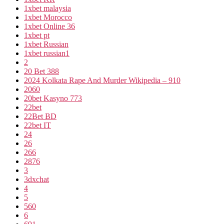
1xbet malaysia
1xbet Morocco
1xbet Online 36
1xbet pt
1xbet Russian
1xbet russian1
2
20 Bet 388
2024 Kolkata Rape And Murder Wikipedia – 910
2060
20bet Kasyno 773
22bet
22Bet BD
22bet IT
24
26
266
2876
3
3dxchat
4
5
560
6