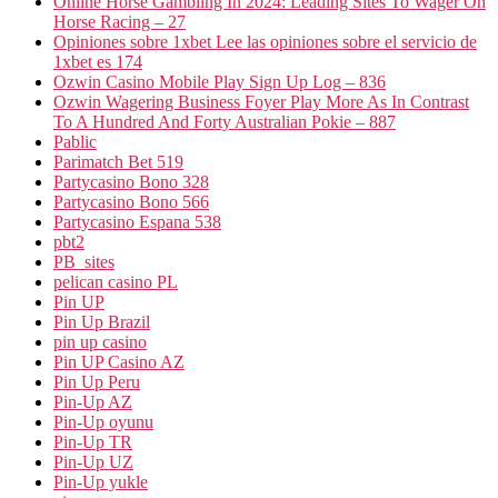
Online Horse Gambling In 2024: Leading Sites To Wager On
Horse Racing – 27
Opiniones sobre 1xbet Lee las opiniones sobre el servicio de
1xbet es 174
Ozwin Casino Mobile Play Sign Up Log – 836
Ozwin Wagering Business Foyer Play More As In Contrast
To A Hundred And Forty Australian Pokie – 887
Pablic
Parimatch Bet 519
Partycasino Bono 328
Partycasino Bono 566
Partycasino Espana 538
pbt2
PB_sites
pelican casino PL
Pin UP
Pin Up Brazil
pin up casino
Pin UP Casino AZ
Pin Up Peru
Pin-Up AZ
Pin-Up oyunu
Pin-Up TR
Pin-Up UZ
Pin-Up yukle