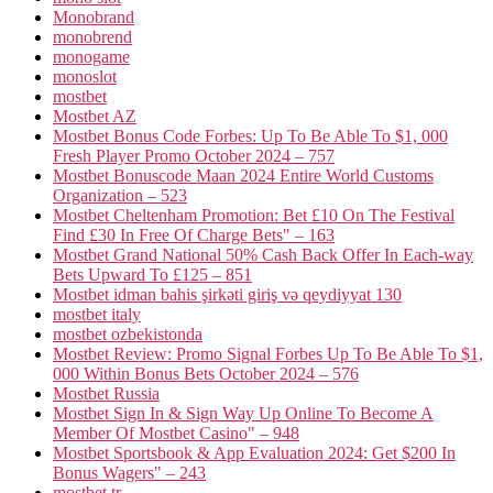
Monobrand
monobrend
monogame
monoslot
mostbet
Mostbet AZ
Mostbet Bonus Code Forbes: Up To Be Able To $1, 000
Fresh Player Promo October 2024 – 757
Mostbet Bonuscode Maan 2024 Entire World Customs
Organization – 523
Mostbet Cheltenham Promotion: Bet £10 On The Festival
Find £30 In Free Of Charge Bets" – 163
Mostbet Grand National 50% Cash Back Offer In Each-way
Bets Upward To £125 – 851
Mostbet idman bahis şirkəti giriş və qeydiyyat 130
mostbet italy
mostbet ozbekistonda
Mostbet Review: Promo Signal Forbes Up To Be Able To $1,
000 Within Bonus Bets October 2024 – 576
Mostbet Russia
Mostbet Sign In & Sign Way Up Online To Become A
Member Of Mostbet Casino" – 948
Mostbet Sportsbook & App Evaluation 2024: Get $200 In
Bonus Wagers" – 243
mostbet tr