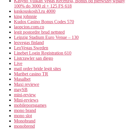
Kasyno Vulkan Vegas Recenzja, Bonus od pierwszej wpłaty
100% do 3000 zł + 125 FS 618
kgskouskosh3.ru 4000
king johnnie
Kudos Casino Bonus Codes 570
laopcion.com.co
legit postordre brud nettsted
Leipzig Stadium Euro Venue – 130
leovegas finland
LeoVegas Sweden
Linebet Login Registration 610
Listcrawler san diego
Live
mail order bride legit sites
Maribet casino TR
Masalbet
Maxi reviewe
maySB
mini-review
Mini-reviews
mobileporngames
mono brand
mono slot
Monobrand
monobrend