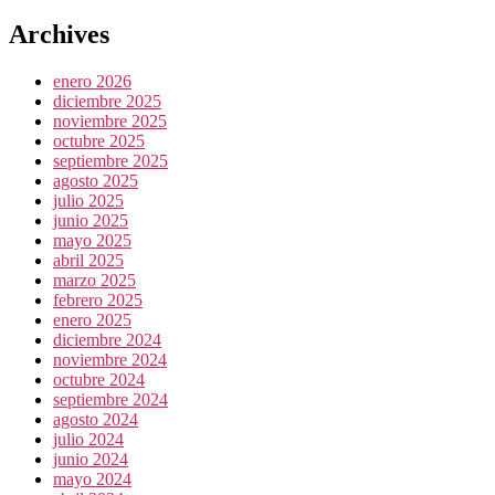
Archives
enero 2026
diciembre 2025
noviembre 2025
octubre 2025
septiembre 2025
agosto 2025
julio 2025
junio 2025
mayo 2025
abril 2025
marzo 2025
febrero 2025
enero 2025
diciembre 2024
noviembre 2024
octubre 2024
septiembre 2024
agosto 2024
julio 2024
junio 2024
mayo 2024