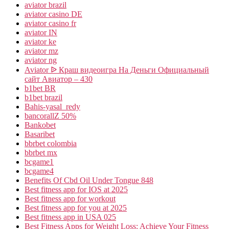
aviator brazil
aviator casino DE
aviator casino fr
aviator IN
aviator ke
aviator mz
aviator ng
Aviator ᐉ Краш видеоигра На Деньги Официальный
сайт Авиатор – 430
b1bet BR
b1bet brazil
Bahis-yasal_redy
bancorallZ 50%
Bankobet
Basaribet
bbrbet colombia
bbrbet mx
bcgame1
bcgame4
Benefits Of Cbd Oil Under Tongue 848
Best fitness app for IOS at 2025
Best fitness app for workout
Best fitness app for you at 2025
Best fitness app in USA 025
Best Fitness Apps for Weight Loss: Achieve Your Fitness