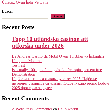
Ücretsiz Oyun İndir Ve Oyna!
Buscar
Buscar
Recent Posts
Topp 10 utländska casinon att
utforska under 2026
BetAndreas Casino-da Mobil Oyun Tələbləri və İmkanları
Haqqında Məlumat
Test rest
Is actually 100 age of the gods slot free spins percent free
Demonstration
Најбољи казина са живим рулетом 2025. Најбоље
интернет странице са живим goldbet kazino promo kodovi
2025 брокером за рулет
Recent Comments
A WordPress Commenter
en
Hello world!