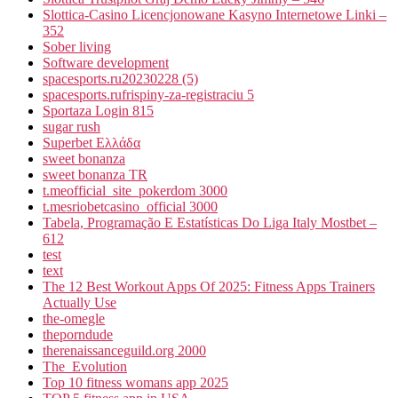
Slottica-Casino Licencjonowane Kasyno Internetowe Linki –
352
Sober living
Software development
spacesports.ru20230228 (5)
spacesports.rufrispiny-za-registraciu 5
Sportaza Login 815
sugar rush
Superbet Ελλάδα
sweet bonanza
sweet bonanza TR
t.meofficial_site_pokerdom 3000
t.mesriobetcasino_official 3000
Tabela, Programação E Estatísticas Do Liga Italy Mostbet –
612
test
text
The 12 Best Workout Apps Of 2025: Fitness Apps Trainers
Actually Use
the-omegle
theporndude
therenaissanceguild.org 2000
The_Evolution
Top 10 fitness womans app 2025