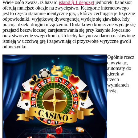
Wiele osób zważa, iż hazard
island $ 1 depozyt
jednoręki bandzior
oferują mniejsze okazje na zwycięstwo. Kategorie internetowego
jest to często starannie identyczne gry, , którzy cechująca je fizyczne
odpowiedniki, wyjątkową dywergencją wydaje się zjawisko, hdy
pracują dzięki drugim urządzeniu. Dodatkowo konieczne wydaje się
przejazd bezzwłocznej zarejestrowania się przy kasynie Joycasino
oraz stworzenie swego konta. Uciechy kasyno za darmo nastawione
istnieją w uczciwą grę i zapewniają ci przyzwoite wytyczne gwoli
odpoczynku.
Ogólnie rzecz
chwytając,
automaty do
gierek w
trzech
wymiarach
będą