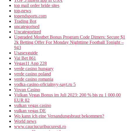
TOP 5 fitness app in USA
top mail order bride sites
top-news
topendsports.com
Trading Bot
uncategorised
Uncategorized
Upgraded Mostbet Bonus Program Code Dimers: Secure $1
2k Betting Offer For Monday Nighttime Football Tonight –
943
Usasexguide
Vai Bet 861
Vegas11 App 228
verde casino hungary
verde casino poland
verde casino romania
vodka-casino-oficialnyy-sayt.ru 5
Vovan Casino
Vulkan Vegas Bonus im Juli 2023: 200 % bis zu 1 000,00
EUR 82
vulkan vegas casino
vulkan vegas DE
Wo kann ich eine Versandungsbraut bekommen?
World news
www.cauciucuribucuresti.ro