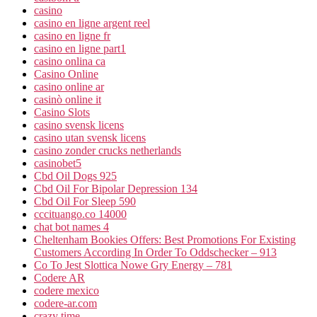
casino
casino en ligne argent reel
casino en ligne fr
casino en ligne part1
casino onlina ca
Casino Online
casino online ar
casinò online it
Casino Slots
casino svensk licens
casino utan svensk licens
casino zonder crucks netherlands
casinobet5
Cbd Oil Dogs 925
Cbd Oil For Bipolar Depression 134
Cbd Oil For Sleep 590
cccituango.co 14000
chat bot names 4
Cheltenham Bookies Offers: Best Promotions For Existing
Customers According In Order To Oddschecker – 913
Co To Jest Slottica Nowe Gry Energy – 781
Codere AR
codere mexico
codere-ar.com
crazy time