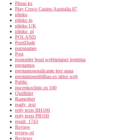
Pinup kz
Play Croco Casino Australia 87
plinko
plinko in
plinko UK
plinko_pl
POLAND
PornDude
porngames
Post
postorder brud webbplatser legitima
prestamos
prestamosenalicante leer aqua
prestamosenbilbao.es sitios web
Public
pucenkoclinic.ru 100
Qizilbilet
Ramenbet
ready_text
redy texts BH100
redy texts PB100
result_1743
Review
review-nl
Reviewe