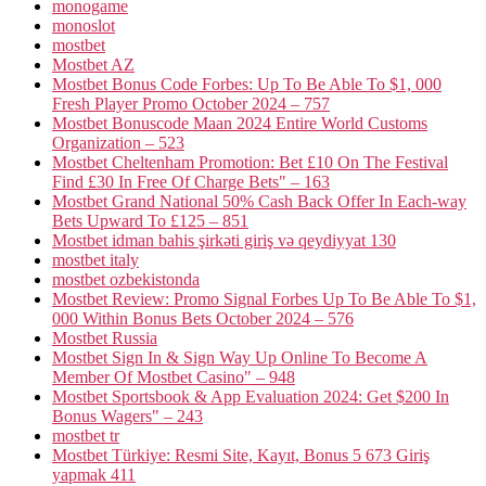
monogame
monoslot
mostbet
Mostbet AZ
Mostbet Bonus Code Forbes: Up To Be Able To $1, 000
Fresh Player Promo October 2024 – 757
Mostbet Bonuscode Maan 2024 Entire World Customs
Organization – 523
Mostbet Cheltenham Promotion: Bet £10 On The Festival
Find £30 In Free Of Charge Bets" – 163
Mostbet Grand National 50% Cash Back Offer In Each-way
Bets Upward To £125 – 851
Mostbet idman bahis şirkəti giriş və qeydiyyat 130
mostbet italy
mostbet ozbekistonda
Mostbet Review: Promo Signal Forbes Up To Be Able To $1,
000 Within Bonus Bets October 2024 – 576
Mostbet Russia
Mostbet Sign In & Sign Way Up Online To Become A
Member Of Mostbet Casino" – 948
Mostbet Sportsbook & App Evaluation 2024: Get $200 In
Bonus Wagers" – 243
mostbet tr
Mostbet Türkiye: Resmi Site, Kayıt, Bonus 5 673 Giriş
yapmak 411