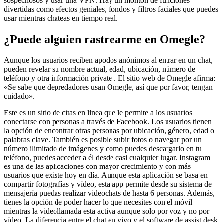
sospechosos y usar una VPN. Hay un montón de funciones
divertidas como efectos geniales, fondos y filtros faciales que puedes
usar mientras chateas en tiempo real.
¿Puede alguien rastrearme en Omegle?
Aunque los usuarios reciben apodos anónimos al entrar en un chat,
pueden revelar su nombre actual, edad, ubicación, número de
teléfono y otra información private . El sitio web de Omegle afirma:
«Se sabe que depredadores usan Omegle, así que por favor, tengan
cuidado».
Este es un sitio de citas en línea que le permite a los usuarios
conectarse con personas a través de Facebook. Los usuarios tienen
la opción de encontrar otras personas por ubicación, género, edad o
palabras clave. También es posible subir fotos o navegar por un
número ilimitado de imágenes y como puedes descargarlo en tu
teléfono, puedes acceder a él desde casi cualquier lugar. Instagram
es una de las aplicaciones con mayor crecimiento y con más
usuarios que existe hoy en día. Aunque esta aplicación se basa en
compartir fotografías y vídeo, esta app permite desde su sistema de
mensajería puedas realizar videochats de hasta 6 personas. Además,
tienes la opción de poder hacer lo que necesites con el móvil
mientras la videollamada esta activa aunque solo por voz y no por
vídeo. La diferencia entre el chat en vivo y el software de assist desk