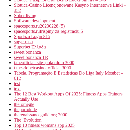
Slottica-Casino Licencjonowane Kasyno Internetowe Linki –
352
Sober living
Software development
spacesports.ru20230228 (5)
spacesports.rufrispiny-za-registraciu 5
Sportaza Login 815
sugar rush
Superbet Ελλάδα
sweet bonanza
sweet bonanza TR
t.meofficial_site_pokerdom 3000
t.mesriobetcasino_official 3000
Tabela, Programação E Estatísticas Do Liga Italy Mostbet –
612
test
text
The 12 Best Workout Apps Of 2025: Fitness Apps Trainers
Actually Use
the-omegle
theporndude
therenaissanceguild.org 2000
The_Evolution
Top 10 fitness womans app 2025