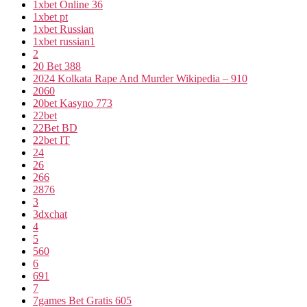
1xbet Online 36
1xbet pt
1xbet Russian
1xbet russian1
2
20 Bet 388
2024 Kolkata Rape And Murder Wikipedia – 910
2060
20bet Kasyno 773
22bet
22Bet BD
22bet IT
24
26
266
2876
3
3dxchat
4
5
560
6
691
7
7games Bet Gratis 605