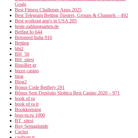
Goals
Best Fitness Challenge Apps 2025
Best Telegram Betting Tipsters, Groups & Channels – 492
Best workout app's in USA 205
beste-zahlungsarten.de
Betfast Io 644
Betonred Italia 916
Betting
bht2
BH_50
BH_sitesi
BinoBet gr
bizzo casino
blog
Blog2
Bonus Code Betfiery 291
Bônus Sem Depósito Slottica Best Casino 2020 – 971
book of ra
book of ra it
Bookkeeping
brus-ru.ru 1000
BT_sitesi
Buy Semaglutide
Cactus
casibom tr