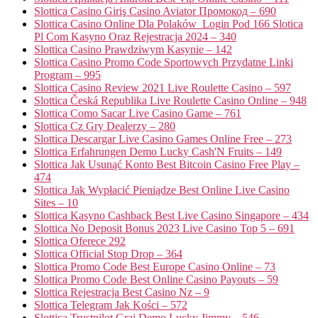
Slottica Casino Giriş Casino Aviator Промокод – 690
Slottica Casino Online Dla Polaków ️ Login Pod 166 Slotica
Pl Com Kasyno Oraz Rejestracja 2024 – 340
Slottica Casino Prawdziwym Kasynie – 142
Slottica Casino Promo Code Sportowych Przydatne Linki
Program – 995
Slottica Casino Review 2021 Live Roulette Casino – 597
Slottica Česká Republika Live Roulette Casino Online – 948
Slottica Como Sacar Live Casino Game – 761
Slottica Cz Gry Dealerzy – 280
Slottica Descargar Live Casino Games Online Free – 273
Slottica Erfahrungen Demo Lucky Cash'N Fruits – 149
Slottica Jak Usunąć Konto Best Bitcoin Casino Free Play –
474
Slottica Jak Wypłacić Pieniądze Best Online Live Casino
Sites – 10
Slottica Kasyno Cashback Best Live Casino Singapore – 434
Slottica No Deposit Bonus 2023 Live Casino Top 5 – 691
Slottica Oferece 292
Slottica Official Stop Drop – 364
Slottica Promo Code Best Europe Casino Online – 73
Slottica Promo Code Best Online Casino Payouts – 59
Slottica Rejestracja Best Casino Nz – 9
Slottica Telegram Jak Kości – 572
Slottica Trustpilot Graj Demo Lucky Jimmy – 546