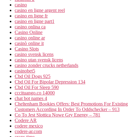
casino
casino en ligne argent reel
casino en ligne fr
casino en ligne part1
casino onlina ca
Casino Online
casino online ar
casinò online it
Casino Slots
casino svensk licens
casino utan svensk licens
casino zonder crucks netherlands
casinobet5
Cbd Oil Dogs 925
Cbd Oil For Bipolar Depression 134
Cbd Oil For Sleep 590
cccituango.co 14000
chat bot names 4
Cheltenham Bookies Offers: Best Promotions For Existing
Customers According In Order To Oddschecker – 913
Co To Jest Slottica Nowe Gry Energy – 781
Codere AR
codere mexico
codere-ar.com
crazy time