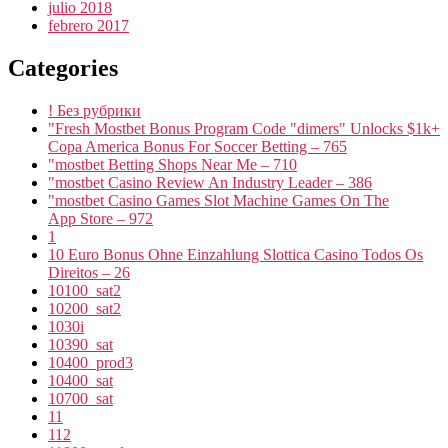
julio 2018
febrero 2017
Categories
! Без рубрики
"Fresh Mostbet Bonus Program Code "dimers" Unlocks $1k+
Copa America Bonus For Soccer Betting – 765
"mostbet Betting Shops Near Me – 710
"mostbet Casino Review An Industry Leader – 386
"‎mostbet Casino Games Slot Machine Games On The
App Store – 972
1
10 Euro Bonus Ohne Einzahlung Slottica Casino Todos Os
Direitos – 26
10100_sat2
10200_sat2
1030i
10390_sat
10400_prod3
10400_sat
10700_sat
11
112