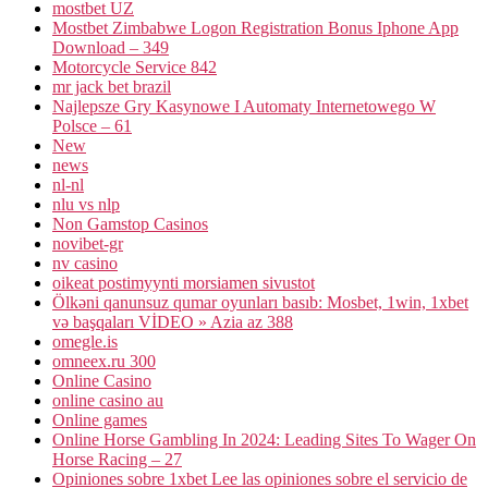
mostbet UZ
Mostbet Zimbabwe Logon Registration Bonus Iphone App
Download – 349
Motorcycle Service 842
mr jack bet brazil
Najlepsze Gry Kasynowe I Automaty Internetowego W
Polsce – 61
New
news
nl-nl
nlu vs nlp
Non Gamstop Casinos
novibet-gr
nv casino
oikeat postimyynti morsiamen sivustot
Ölkəni qanunsuz qumar oyunları basıb: Mosbet, 1win, 1xbet
və başqaları VİDEO » Azia az 388
omegle.is
omneex.ru 300
Online Casino
online casino au
Online games
Online Horse Gambling In 2024: Leading Sites To Wager On
Horse Racing – 27
Opiniones sobre 1xbet Lee las opiniones sobre el servicio de