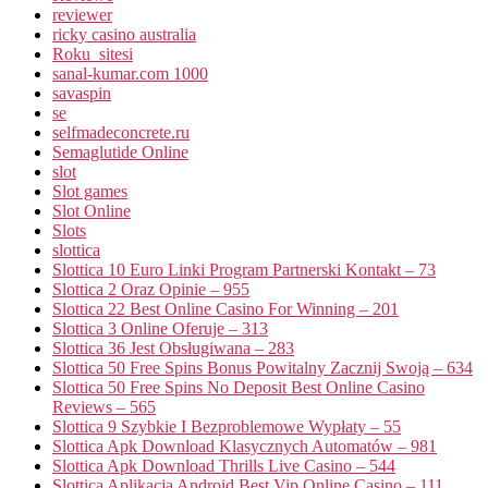
reviewer
ricky casino australia
Roku_sitesi
sanal-kumar.com 1000
savaspin
se
selfmadeconcrete.ru
Semaglutide Online
slot
Slot games
Slot Online
Slots
slottica
Slottica 10 Euro Linki Program Partnerski Kontakt – 73
Slottica 2 Oraz Opinie – 955
Slottica 22 Best Online Casino For Winning – 201
Slottica 3 Online Oferuje – 313
Slottica 36 Jest Obsługiwana – 283
Slottica 50 Free Spins Bonus Powitalny Zacznij Swoją – 634
Slottica 50 Free Spins No Deposit Best Online Casino
Reviews – 565
Slottica 9 Szybkie I Bezproblemowe Wypłaty – 55
Slottica Apk Download Klasycznych Automatów – 981
Slottica Apk Download Thrills Live Casino – 544
Slottica Aplikacja Android Best Vip Online Casino – 111