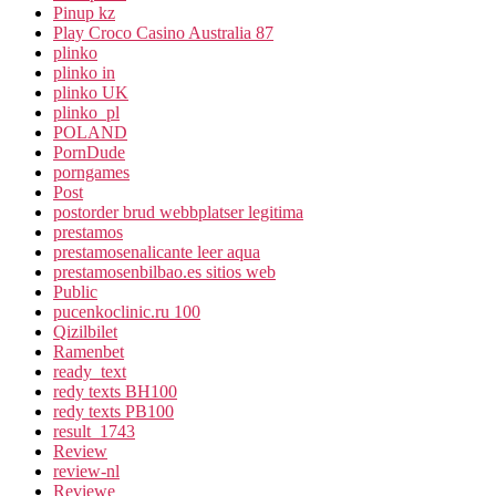
Pinup kz
Play Croco Casino Australia 87
plinko
plinko in
plinko UK
plinko_pl
POLAND
PornDude
porngames
Post
postorder brud webbplatser legitima
prestamos
prestamosenalicante leer aqua
prestamosenbilbao.es sitios web
Public
pucenkoclinic.ru 100
Qizilbilet
Ramenbet
ready_text
redy texts BH100
redy texts PB100
result_1743
Review
review-nl
Reviewe