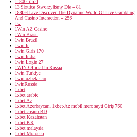
11800_prod
13 Slottica Stworzyliśmy Dla – 81
188bet Live Discover The Dynamic World Of Live Gambling
And Casino Interaction – 256
1w
1Win AZ Casino
1Win Brasil
1win Brazil
1win fr
1win Giris 170
1win India
1win Login 27
1WIN Official In Russia
1win Turkiye
1win uzbekistan
1winRussia
1xbet
1xbet arabic
1xbet Az
1xbet Azerbaycan, 1xbet-Az mobil merc sayti Giriş 760
1xbet casino BD
1xbet Kazahstan
1xbet KR
1xbet malaysia
1xbet Morocco