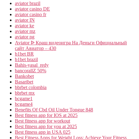
aviator brazil
aviator casino DE
aviator casino fr
aviator IN
aviator ke
aviator mz
aviator ng
Aviator ᐉ Краш видеоигра На Деньги Официальный
сайт Авиатор – 430
b1bet BR
b1bet brazil
Bahis-yasal_redy
bancorallZ 50%
Bankobet
Basaribet
bbrbet colombia
bbrbet mx
bcgame1
bcgame4
Benefits Of Cbd Oil Under Tongue 848
Best fitness app for IOS at 2025
Best fitness app for workout
Best fitness app for you at 2025
Best fitness app in USA 025
Best Fitness Apps for Weight Loss: Achieve Your Fitness