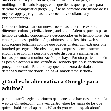
ofrecidos por Skype. Además, FaceFlow lanzó un juego
multijugador llamado Flappy, en el que tienes que agruparte para
derrotar y completar el juego. ¿Qué te ha parecido este listado de las
mejores apps y programas de videochat, videollamada y
videoconferencia?
Conocer e interactuar con nuevas personas te permite explorar
diferentes culturas, civilizaciones, and so on. Además, puedes pasar
tiempo de calidad conociendo a desconocidos en tu tiempo libre. Sin
embargo, en esta publicación, cubrimos todos los sitios web y
aplicaciones legítimas con los que puedes chatear con extraños one
hundred pc seguras. No obstante, no siempre se tiene la suerte de
encontrarse con una persona que esté dispuesta a mantener las
formas por mucha monitorización que haya. Por otra parte, también
es posible acceder a una versión del servicio que no se encuentra
pmegel moderada. Para ello hay que ir a la zona de abajo a la
derecha y hacer clic donde indica «Unmoderated section».
¿Cuál es la alternativa a Omegle para
adultos?
para utilizar Omegle, lo primero que tienes que hacer es entrar en la
web de Omegle.com. Una vez dentro, elige los temas de los que
quieras hablar en el apartado What do you wanna speak about?.