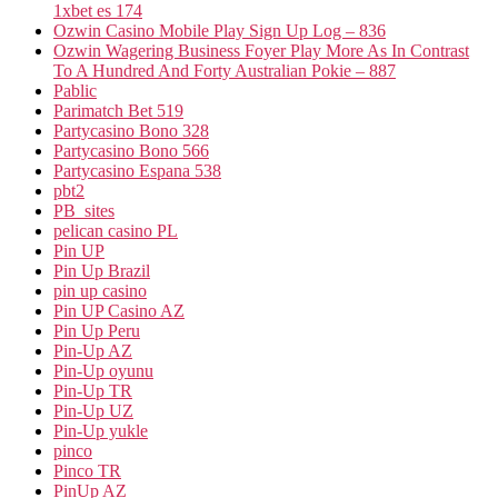
1xbet es 174
Ozwin Casino Mobile Play Sign Up Log – 836
Ozwin Wagering Business Foyer Play More As In Contrast
To A Hundred And Forty Australian Pokie – 887
Pablic
Parimatch Bet 519
Partycasino Bono 328
Partycasino Bono 566
Partycasino Espana 538
pbt2
PB_sites
pelican casino PL
Pin UP
Pin Up Brazil
pin up casino
Pin UP Casino AZ
Pin Up Peru
Pin-Up AZ
Pin-Up oyunu
Pin-Up TR
Pin-Up UZ
Pin-Up yukle
pinco
Pinco TR
PinUp AZ