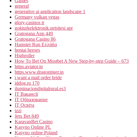
Games
general
generative ai application landscape 1
Germany vulkan vegas
glory-casinos tr
gokturkelektronik.netsitesi apr
Gratogana App 449
Gratogana Casino 86
Hamster Run Ελλάδα
hentai heroes
Highroller
How To Bet On Mostbet A New Step-by-step Guide – 673
https.aviator.in
https.www.dragontiger.in
i want a mail order bride
iddog.ru 170
iluminaciondigitalrural.es3
IT Вакансії
IT Образование
IT Освіта
izzi
Jetx Bet 849
KaravanBet Casino
Kasyno Online PL
Kasyno online Poland