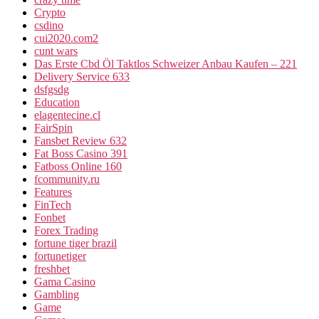
Crypto
csdino
cui2020.com2
cunt wars
Das Erste Cbd Öl Taktlos Schweizer Anbau Kaufen – 221
Delivery Service 633
dsfgsdg
Education
elagentecine.cl
FairSpin
Fansbet Review 632
Fat Boss Casino 391
Fatboss Online 160
fcommunity.ru
Features
FinTech
Fonbet
Forex Trading
fortune tiger brazil
fortunetiger
freshbet
Gama Casino
Gambling
Game