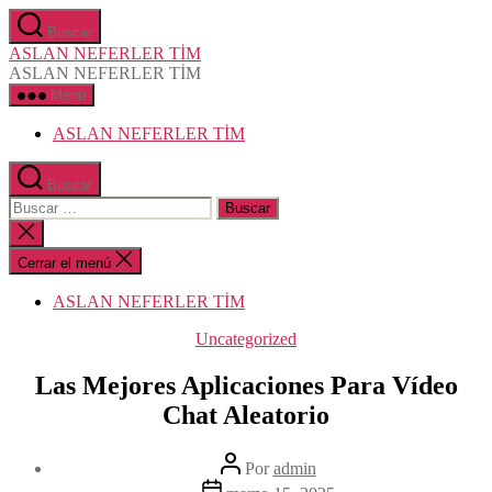
Saltar
Buscar
al
ASLAN NEFERLER TİM
contenido
ASLAN NEFERLER TİM
Menú
ASLAN NEFERLER TİM
Buscar
Buscar:
Cerrar
la
búsqueda
Cerrar el menú
ASLAN NEFERLER TİM
Categorías
Uncategorized
Las Mejores Aplicaciones Para Vídeo
Chat Aleatorio
Autor
Por
admin
de
Fecha