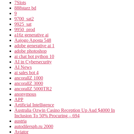
7Slots
888starz bd
9
9700_sat2
9925_sat
9950_prod
a16z generative ai
Aajogo Aposta 548
adobe generative ai 1
adobe photoshop
ai chat bot python 10
AI in Cybersecurity
AI News
ai sales bot 4
ancorallZ 1000
ancorallZ 3000
ancorallZ 5000TR2
anonymous
APP
Artificial Intelligence
Australia Ozwin Casino Reception Up Aud $4000 In
Inclusion To 50% Procuring – 694
austria
autodilerspb.ru 2000
Aviator