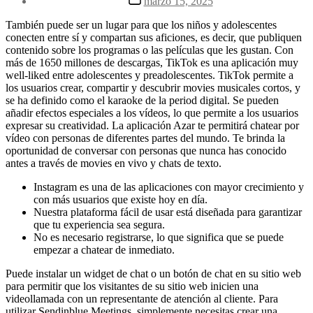
marzo 15, 2025
la
de
entrada
la
También puede ser un lugar para que los niños y adolescentes
entrada
conecten entre sí y compartan sus aficiones, es decir, que publiquen
contenido sobre los programas o las películas que les gustan. Con
más de 1650 millones de descargas, TikTok es una aplicación muy
well-liked entre adolescentes y preadolescentes. TikTok permite a
los usuarios crear, compartir y descubrir movies musicales cortos, y
se ha definido como el karaoke de la period digital. Se pueden
añadir efectos especiales a los vídeos, lo que permite a los usuarios
expresar su creatividad. La aplicación Azar te permitirá chatear por
vídeo con personas de diferentes partes del mundo. Te brinda la
oportunidad de conversar con personas que nunca has conocido
antes a través de movies en vivo y chats de texto.
Instagram es una de las aplicaciones con mayor crecimiento y
con más usuarios que existe hoy en día.
Nuestra plataforma fácil de usar está diseñada para garantizar
que tu experiencia sea segura.
No es necesario registrarse, lo que significa que se puede
empezar a chatear de inmediato.
Puede instalar un widget de chat o un botón de chat en su sitio web
para permitir que los visitantes de su sitio web inicien una
videollamada con un representante de atención al cliente. Para
utilizar Sendinblue Meetings, simplemente necesitas crear una