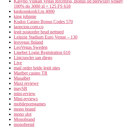
Kasyno Vulkan Vegas Recenzja, Bonus od pierwszej wpłaty
100% do 3000 zł + 125 FS 618
kgskouskosh3.ru 4000
king johnnie
Kudos Casino Bonus Codes 570
laopcion.com.co
legit postordre brud nettsted
Leipzig Stadium Euro Venue – 130
leovegas finland
LeoVegas Sweden
Linebet Login Registration 610
Listcrawler san diego
Live
mail order bride legit sites
Maribet casino TR
Masalbet
Maxi reviewe
maySB
mini-review
Mini-reviews
mobileporngames
mono brand
mono slot
Monobrand
monobrend