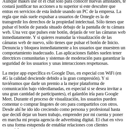
Aunque makes use of el chat solo para conocer nuevas amistades, te
costará justificar tus acciones a tu superior si este descubre que
entras en servicios de esta índole usando un PC de la empresa. La
regla que más suele expulsar a usuarios de Omegle es la de
transgredir los derechos de la propiedad intelectual. Sólo tienes que
pulsar el botón de parada situado debajo de la pantalla de tu cámara
web. Una vez que pulses este botón, dejarás de ver las cámaras web
inmediatamente. Y si quieres reanudar la visualización de las
cámaras web de nuevo, sólo tienes que pulsar el botón de Inicio.
Denuncia y bloquea inmediatamente a los usuarios que muestren un
comportamiento inadecuado. Las aplicaciones fiables suelen tener
directrices comunitarias y sistemas de moderación para garantizar la
seguridad de los usuarios y unas interacciones respetuosas.
La mejor app específica es Google Duo, en especial con WiFi (en
4G la calidad desciende debido a la gran compresión). Y si
tuviéramos que darle un premio a la mejor plataforma de
comunicación bajo videollamadas, en especial si se desea invitar a
una gran cantidad de participantes), el galardón iría para Google
Meet. Durante el proceso de visualización, los usuarios pueden
comentar o comprar lingotes de oro para compartirlos con otros.
Desde ahí he ido ido creciendo como persona y profesional hasta
que decidí dejar un buen trabajo, emprender por mi cuenta y poner
en marcha mi propia agencia de advertising digital. El chat en vivo
es una forma estupenda de entablar relaciones con clientes