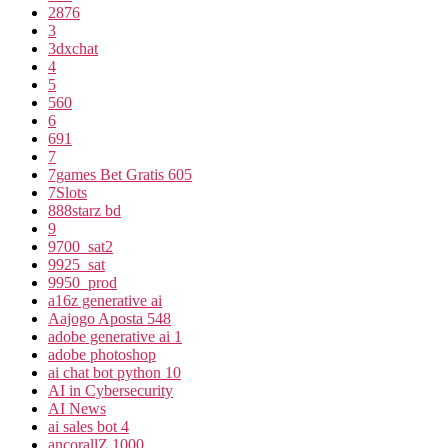
2876
3
3dxchat
4
5
560
6
691
7
7games Bet Gratis 605
7Slots
888starz bd
9
9700_sat2
9925_sat
9950_prod
a16z generative ai
Aajogo Aposta 548
adobe generative ai 1
adobe photoshop
ai chat bot python 10
AI in Cybersecurity
AI News
ai sales bot 4
ancorallZ 1000