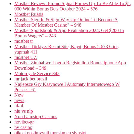
Mostbet Review: Promo Signal Forbes Up To Be Able To $1,
000 Within Bonus Bets October 2024 – 576
Mostbet Russia
Mostbet Sign In & Sign Way Up Online To Become A
Member Of Mostbet Casino" – 948
Mostbet Sportsbook & App Evaluation 2024: Get $200 In
Bonus Wagers" – 243
mostbet tr
Mostbet Türkiye: Resmi Site, Kayıt, Bonus 5 673 Giriş
yapmak 411
mostbet UZ
Mostbet Zimbabwe Logon Registration Bonus Iphone App
Download – 349
Motorcycle Service 842
mr jack bet brazil
Najlepsze Gry Kasynowe I Automaty Internetowego W
Polsce – 61
New
news
nl-nl
nlu vs nlp
Non Gamstop Casinos
novibet-gr
nv casino
oikeat postimyynti morsiamen sivustot