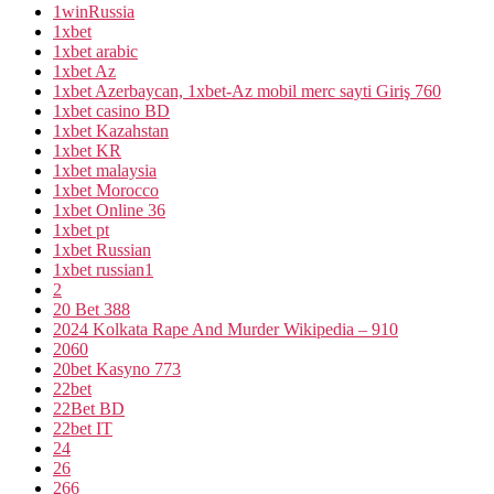
1winRussia
1xbet
1xbet arabic
1xbet Az
1xbet Azerbaycan, 1xbet-Az mobil merc sayti Giriş 760
1xbet casino BD
1xbet Kazahstan
1xbet KR
1xbet malaysia
1xbet Morocco
1xbet Online 36
1xbet pt
1xbet Russian
1xbet russian1
2
20 Bet 388
2024 Kolkata Rape And Murder Wikipedia – 910
2060
20bet Kasyno 773
22bet
22Bet BD
22bet IT
24
26
266