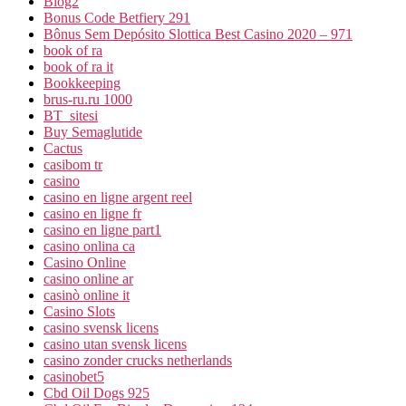
Blog2
Bonus Code Betfiery 291
Bônus Sem Depósito Slottica Best Casino 2020 – 971
book of ra
book of ra it
Bookkeeping
brus-ru.ru 1000
BT_sitesi
Buy Semaglutide
Cactus
casibom tr
casino
casino en ligne argent reel
casino en ligne fr
casino en ligne part1
casino onlina ca
Casino Online
casino online ar
casinò online it
Casino Slots
casino svensk licens
casino utan svensk licens
casino zonder crucks netherlands
casinobet5
Cbd Oil Dogs 925