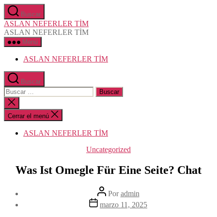
Saltar
Buscar
al
ASLAN NEFERLER TİM
contenido
ASLAN NEFERLER TİM
Menú
ASLAN NEFERLER TİM
Buscar
Buscar:
Cerrar
la
búsqueda
Cerrar el menú
ASLAN NEFERLER TİM
Categorías
Uncategorized
Was Ist Omegle Für Eine Seite? Chat
Autor
Por
admin
de
Fecha
marzo 11, 2025
la
de
entrada