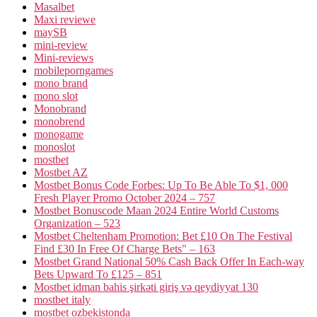
Masalbet
Maxi reviewe
maySB
mini-review
Mini-reviews
mobileporngames
mono brand
mono slot
Monobrand
monobrend
monogame
monoslot
mostbet
Mostbet AZ
Mostbet Bonus Code Forbes: Up To Be Able To $1, 000
Fresh Player Promo October 2024 – 757
Mostbet Bonuscode Maan 2024 Entire World Customs
Organization – 523
Mostbet Cheltenham Promotion: Bet £10 On The Festival
Find £30 In Free Of Charge Bets" – 163
Mostbet Grand National 50% Cash Back Offer In Each-way
Bets Upward To £125 – 851
Mostbet idman bahis şirkəti giriş və qeydiyyat 130
mostbet italy
mostbet ozbekistonda