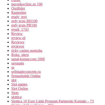
pucenkoclinic.ru 100
Qizilbilet
Ramenbet
ready_text
redy texts BH100
redy texts PB100
result_1743
Review
review-nl
Reviewe
reviewer
ricky casino australia
Roku_sitesi
sanal-kumar.com 1000
savaspin
se
selfmadeconcrete.ru
Semaglutide Online
slot
Slot games
Slot Online
Slots
slottica
Slottica 10 Euro Linki Program Partnerski Kontakt – 73