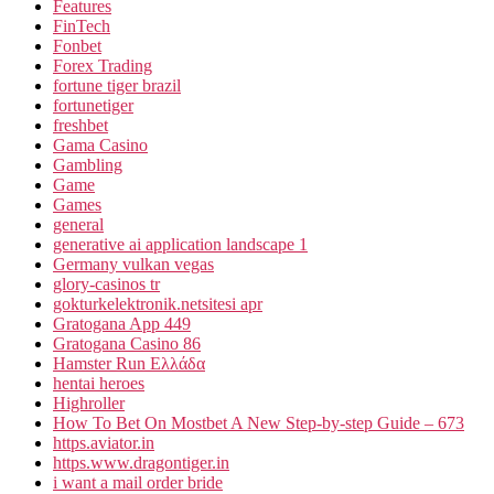
Features
FinTech
Fonbet
Forex Trading
fortune tiger brazil
fortunetiger
freshbet
Gama Casino
Gambling
Game
Games
general
generative ai application landscape 1
Germany vulkan vegas
glory-casinos tr
gokturkelektronik.netsitesi apr
Gratogana App 449
Gratogana Casino 86
Hamster Run Ελλάδα
hentai heroes
Highroller
How To Bet On Mostbet A New Step-by-step Guide – 673
https.aviator.in
https.www.dragontiger.in
i want a mail order bride