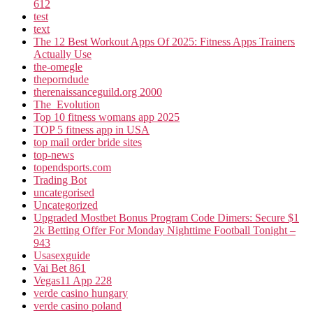
612
test
text
The 12 Best Workout Apps Of 2025: Fitness Apps Trainers
Actually Use
the-omegle
theporndude
therenaissanceguild.org 2000
The_Evolution
Top 10 fitness womans app 2025
TOP 5 fitness app in USA
top mail order bride sites
top-news
topendsports.com
Trading Bot
uncategorised
Uncategorized
Upgraded Mostbet Bonus Program Code Dimers: Secure $1
2k Betting Offer For Monday Nighttime Football Tonight –
943
Usasexguide
Vai Bet 861
Vegas11 App 228
verde casino hungary
verde casino poland