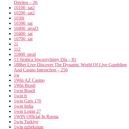
Direitos – 26
10100_sat2
10200_sat2
1030i
10390_sat
10400_prod3
10400_sat
10700_sat
11
112
11800_prod
13 Slottica Stworzyliśmy Dla – 81
188bet Live Discover The Dynamic World Of Live Gambling
And Casino Interaction – 256
1w
1Win AZ Casino
1Win Brasil
1win Brazil
1win fr
1win Giris 170
1win India
1win Login 27
1WIN Official In Russia
1win Turkiye
1win uzbekistan