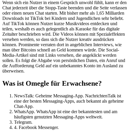
la
Wenn sich ein Nutzer in einem Gespräch unwohl fühlt, kann er den
entrada
Chat jederzeit über die Stopp-Taste beenden und die Seite verlassen
oder einen neuen Chat starten. Mit bisher mehr als 1,65 Milliarden
Downloads ist TikTok bei Kindern und Jugendlichen sehr beliebt.
Auf TikTok können Nutzer kurze Musikvideos entdecken und
teilen, weshalb es auch gelegentlich als Karaoke für das digitale
Zeitalter beschrieben wird. Die Videos können mit Spezialeffekten
versehen werden, so dass sich die Nutzer kreativ ausdrücken
können. Prominente verraten dort in angeblichen Interviews, wie
man über Bitcoins schnell an Geld kommen würde. Die Social-
Media-Artikel sind mit Links versehen, die angeklickt werden
sollen. Es folgt die Abgabe von persönlichen Daten, ein Anruf und
die Aufforderung Geld auf ein unbekanntes Konto im Ausland zu
überweisen.
Was ist Omegle für Erwachsene?
NewsTalk: Geheime Messaging-App. NachrichtenTalk ist
eine der besten Messaging-Apps, auch bekannt als geheime
Chat-App.
WhatsApp. WhatsApp ist eine der bekanntesten und am
häufigsten genutzten Messaging-Apps weltweit.
Telegram.
4. Facebook Messenger.