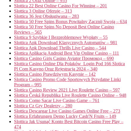
Slottica 2 Oraz Opinie – 955
Slottica 22 Best Online Casino For Winning – 201
Slottica 3 Online Oferuje – 313
Slottica 36 Jest Obsługiwana – 283
Slottica 50 Free Spins Bonus Powitalny Zacznij Swoją – 634
Slottica 50 Free Spins No Deposit Best Online Casino
Reviews – 565
Slottica 9 Szybkie I Bezproblemowe Wypłaty – 55
Slottica Apk Download Klasycznych Automatów – 981
Slottica Apk Download Thrills Live Casino – 544
Slottica Aplikacja Android Best Vip Online Casino – 111
Slottica Casino Giriş Casino Aviator Промокод – 690
Slottica Casino Online Dla Polaków ️ Login Pod 166 Slotica
Pl Com Kasyno Oraz Rejestracja 2024 – 340
Slottica Casino Prawdziwym Kasynie – 142
Slottica Casino Promo Code Sportowych Przydatne Linki
Program – 995
Slottica Casino Review 2021 Live Roulette Casino – 597
Slottica Česká Republika Live Roulette Casino Online – 948
Slottica Como Sacar Live Casino Game – 761
Slottica Cz Gry Dealerzy – 280
Slottica Descargar Live Casino Games Online Free – 273
Slottica Erfahrungen Demo Lucky Cash'N Fruits – 149
Slottica Jak Usunąć Konto Best Bitcoin Casino Free Play –
474