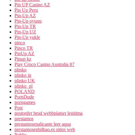
Pin UP Casino AZ
Pin Up Peru
Pin-Up AZ
Pin-Up oyunu
Pin-Up TR
Pin-Up UZ
Pin-Up yukle
pinco
Pinco TR
PinUp AZ
Pinup kz
Play Croco Casino Australia 87
plinko
plinko in
plinko UK
plinko_pl
POLAND
PornDude
porngames
Post
postorder brud webbplatser legitima
prestamos
prestamosenalicante leer aqua
prestamosenbilbao.es sitios web
Public