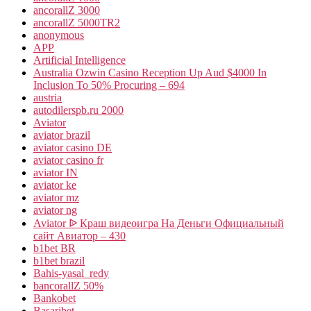
ancorallZ 3000
ancorallZ 5000TR2
anonymous
APP
Artificial Intelligence
Australia Ozwin Casino Reception Up Aud $4000 In
Inclusion To 50% Procuring – 694
austria
autodilerspb.ru 2000
Aviator
aviator brazil
aviator casino DE
aviator casino fr
aviator IN
aviator ke
aviator mz
aviator ng
Aviator ᐉ Краш видеоигра На Деньги Официальный
сайт Авиатор – 430
b1bet BR
b1bet brazil
Bahis-yasal_redy
bancorallZ 50%
Bankobet
Basaribet