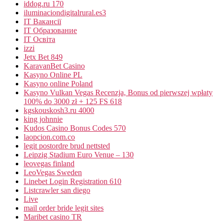
iddog.ru 170
iluminaciondigitalrural.es3
IT Вакансії
IT Образование
IT Освіта
izzi
Jetx Bet 849
KaravanBet Casino
Kasyno Online PL
Kasyno online Poland
Kasyno Vulkan Vegas Recenzja, Bonus od pierwszej wpłaty
100% do 3000 zł + 125 FS 618
kgskouskosh3.ru 4000
king johnnie
Kudos Casino Bonus Codes 570
laopcion.com.co
legit postordre brud nettsted
Leipzig Stadium Euro Venue – 130
leovegas finland
LeoVegas Sweden
Linebet Login Registration 610
Listcrawler san diego
Live
mail order bride legit sites
Maribet casino TR