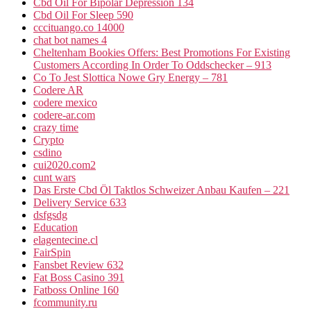
Cbd Oil For Bipolar Depression 134
Cbd Oil For Sleep 590
cccituango.co 14000
chat bot names 4
Cheltenham Bookies Offers: Best Promotions For Existing
Customers According In Order To Oddschecker – 913
Co To Jest Slottica Nowe Gry Energy – 781
Codere AR
codere mexico
codere-ar.com
crazy time
Crypto
csdino
cui2020.com2
cunt wars
Das Erste Cbd Öl Taktlos Schweizer Anbau Kaufen – 221
Delivery Service 633
dsfgsdg
Education
elagentecine.cl
FairSpin
Fansbet Review 632
Fat Boss Casino 391
Fatboss Online 160
fcommunity.ru