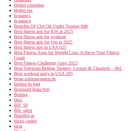
bbrbet colombia
bbrbet mx
bcgame1
bcgame4
Benefits Of Cbd Oil Under Tongue 848
Best fitness app for IOS at 2025
Best fitness app for workout
Best fitness app for you at 2025
Best fitness app in USA 025
Best Fitness Apps for Weight Loss: Achieve Your Fitness
Goals
Best Fitness Challenge Apps 2025
Best Telegram Betting Tipsters, Groups & Channels – 492
Best workout app's in USA 205
beste-zahlungsarten.de
Betfast Io 644
Betonred Italia 916
Betting
bht2
BH_50
BH_sitesi
BinoBet gr
bizzo casino
blog