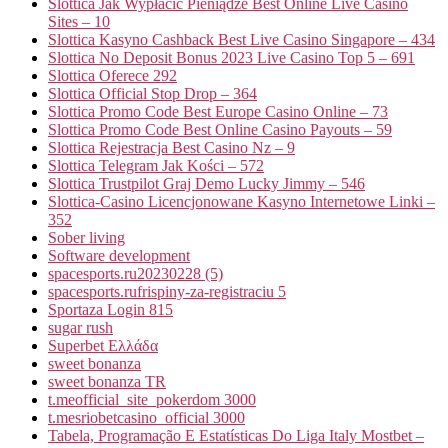
Slottica Jak Wypłacić Pieniądze Best Online Live Casino
Sites – 10
Slottica Kasyno Cashback Best Live Casino Singapore – 434
Slottica No Deposit Bonus 2023 Live Casino Top 5 – 691
Slottica Oferece 292
Slottica Official Stop Drop – 364
Slottica Promo Code Best Europe Casino Online – 73
Slottica Promo Code Best Online Casino Payouts – 59
Slottica Rejestracja Best Casino Nz – 9
Slottica Telegram Jak Kości – 572
Slottica Trustpilot Graj Demo Lucky Jimmy – 546
Slottica-Casino Licencjonowane Kasyno Internetowe Linki –
352
Sober living
Software development
spacesports.ru20230228 (5)
spacesports.rufrispiny-za-registraciu 5
Sportaza Login 815
sugar rush
Superbet Ελλάδα
sweet bonanza
sweet bonanza TR
t.meofficial_site_pokerdom 3000
t.mesriobetcasino_official 3000
Tabela, Programação E Estatísticas Do Liga Italy Mostbet –