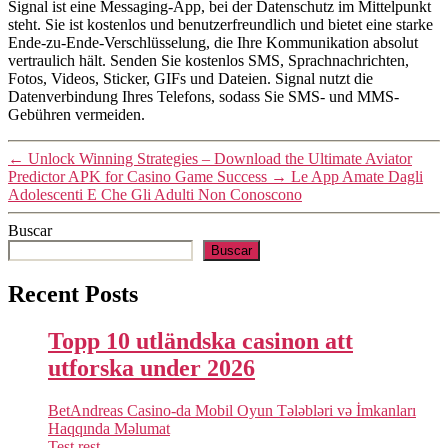
Signal ist eine Messaging-App, bei der Datenschutz im Mittelpunkt
steht. Sie ist kostenlos und benutzerfreundlich und bietet eine starke
Ende-zu-Ende-Verschlüsselung, die Ihre Kommunikation absolut
vertraulich hält. Senden Sie kostenlos SMS, Sprachnachrichten,
Fotos, Videos, Sticker, GIFs und Dateien. Signal nutzt die
Datenverbindung Ihres Telefons, sodass Sie SMS- und MMS-
Gebühren vermeiden.
←
Unlock Winning Strategies – Download the Ultimate Aviator
Predictor APK for Casino Game Success
→
Le App Amate Dagli
Adolescenti E Che Gli Adulti Non Conoscono
Buscar
Buscar
Recent Posts
Topp 10 utländska casinon att
utforska under 2026
BetAndreas Casino-da Mobil Oyun Tələbləri və İmkanları
Haqqında Məlumat
Test rest