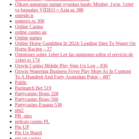
Ölkəni qanunsuz qumar oyunları basıb: Mosbet, 1win, 1xbet
və başqaları VİDEO » Azia az 388
omegle.is
omneex.ru 300
Online Casino
online casino au
Online games
Online Horse Gambling In 2024: Leading Sites To Wager On
Horse Racing – 27
Opiniones sobre 1xbet Lee las opiniones sobre el servicio de
1xbet es 174
Ozwin Casino Mobile Play Sign Up Log – 836
Ozwin Wagering Business Foyer Play More As In Contrast
To A Hundred And Forty Australian Pokie – 887
Pablic
Parimatch Bet 519
Partycasino Bono 328
Partycasino Bono 566
Partycasino Espana 538
pbt2
PB_sites
pelican casino PL
Pin UP
Pin Up Brazil
pin up casino