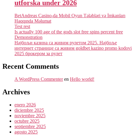
utforska under 2026
BetAndreas Casino-da Mobil Oyun Tələbləri və İmkanları
Haqqında Məlumat
Test rest
Is actually 100 age of the gods slot free spins percent free
Demonstration
Најбољи казина са живим рулетом 2025. Најбоље
интернет странице са живим goldbet kazino promo kodovi
2025 брокером за рулет
Recent Comments
A WordPress Commenter
en
Hello world!
Archives
enero 2026
diciembre 2025
noviembre 2025
octubre 2025
septiembre 2025
agosto 2025