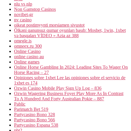
nlu vs nlp
Non Gamstop Casinos
novibet-gr
nv casino
oikeat postimyynti morsiamen sivustot
Ölkəni qanunsuz qumar oyunları basıb: Mosbet, 1win, 1xbet
və başqaları VİDEO » Azia az 388
omegle.is
omneex.ru 300
Online Casino
online casino au
Online games
Online Horse Gambling In 2024: Leading Sites To Wager On
Horse Racing – 27
Opiniones sobre 1xbet Lee las opiniones sobre el servicio de
1xbet es 174
Ozwin Casino Mobile Play Sign Up Log – 836
Ozwin Wagering Business Foyer Play More As In Contrast
To A Hundred And Forty Australian Pokie – 887
Pablic
Parimatch Bet 519
Partycasino Bono 328
Partycasino Bono 566
Partycasino Espana 538
pbt2