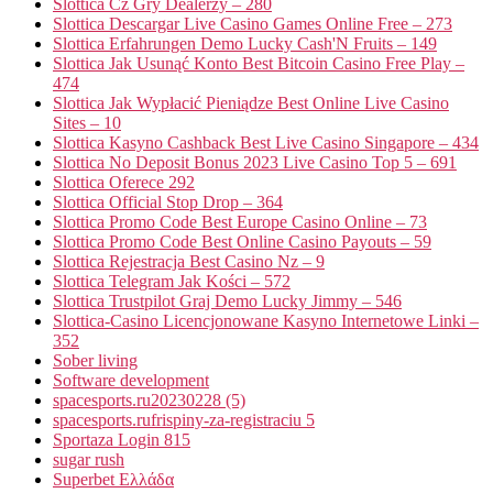
Slottica Cz Gry Dealerzy – 280
Slottica Descargar Live Casino Games Online Free – 273
Slottica Erfahrungen Demo Lucky Cash'N Fruits – 149
Slottica Jak Usunąć Konto Best Bitcoin Casino Free Play –
474
Slottica Jak Wypłacić Pieniądze Best Online Live Casino
Sites – 10
Slottica Kasyno Cashback Best Live Casino Singapore – 434
Slottica No Deposit Bonus 2023 Live Casino Top 5 – 691
Slottica Oferece 292
Slottica Official Stop Drop – 364
Slottica Promo Code Best Europe Casino Online – 73
Slottica Promo Code Best Online Casino Payouts – 59
Slottica Rejestracja Best Casino Nz – 9
Slottica Telegram Jak Kości – 572
Slottica Trustpilot Graj Demo Lucky Jimmy – 546
Slottica-Casino Licencjonowane Kasyno Internetowe Linki –
352
Sober living
Software development
spacesports.ru20230228 (5)
spacesports.rufrispiny-za-registraciu 5
Sportaza Login 815
sugar rush
Superbet Ελλάδα