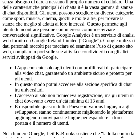
senza bisogno di dare a nessuno il proprio numero di cellulare. Una
delle caratteristiche principali di chatta.it è la vasta gamma di stanze
di chat disponibili. Gli utenti possono scegliere tra diverse categorie,
come sport, musica, cinema, giochi e molte altre, per trovare la
stanza che meglio si adatta ai loro interessi. Questo permette agli
utenti di incontrare persone con interessi comuni e avviare
conversazioni significative. Google Analytics è un servizio di analisi
web fornito da Google Ireland Limited (“Google”). Google utilizza i
dati personali raccolti per tracciare ed esaminare l’uso di questo sito
web, compilare report sulle sue attività e condividerli con gli altri
servizi sviluppati da Google.
L’app consente solo agli utenti con profili reali di partecipare
alla video chat, garantendo un ambiente sicuro e protetto per
gli utenti.
In questo modo potrai accedere alla sezione specifica di chat
tra universitari.
L’accesso al sito non richiedeva registrazione, ma gli utenti in
chat dovevano avere un’età minima di 13 anni.
È disponibile quasi in tutti i Paesi e in various lingue, ma gli
sviluppatori stanno continuamente migliorando la piattaforma
aggiungendo nuovi paesi e lingue per espandere la loro
portata e il numero di utenti.
Nel chiudere Omegle, Leif K-Brooks sostiene che “la lotta contro la