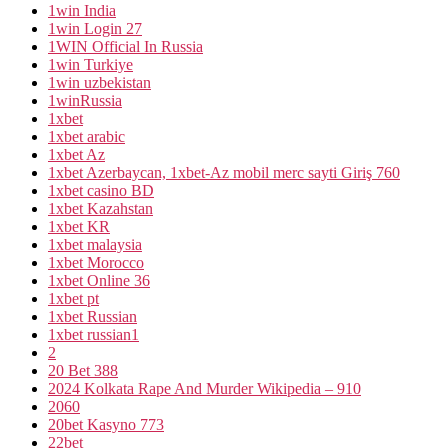
1win India
1win Login 27
1WIN Official In Russia
1win Turkiye
1win uzbekistan
1winRussia
1xbet
1xbet arabic
1xbet Az
1xbet Azerbaycan, 1xbet-Az mobil merc sayti Giriş 760
1xbet casino BD
1xbet Kazahstan
1xbet KR
1xbet malaysia
1xbet Morocco
1xbet Online 36
1xbet pt
1xbet Russian
1xbet russian1
2
20 Bet 388
2024 Kolkata Rape And Murder Wikipedia – 910
2060
20bet Kasyno 773
22bet