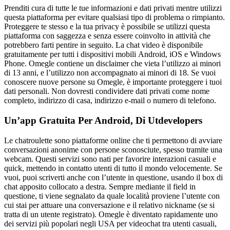
Prenditi cura di tutte le tue informazioni e dati privati mentre utilizzi
questa piattaforma per evitare qualsiasi tipo di problema o rimpianto.
Proteggere te stesso e la tua privacy è possibile se utilizzi questa
piattaforma con saggezza e senza essere coinvolto in attività che
potrebbero farti pentire in seguito. La chat video è disponibile
gratuitamente per tutti i dispositivi mobili Android, iOS e Windows
Phone. Omegle contiene un disclaimer che vieta l’utilizzo ai minori
di 13 anni, e l’utilizzo non accompagnato ai minori di 18. Se vuoi
conoscere nuove persone su Omegle, è importante proteggere i tuoi
dati personali. Non dovresti condividere dati privati come nome
completo, indirizzo di casa, indirizzo e-mail o numero di telefono.
Un’app Gratuita Per Android, Di Utdevelopers
Le chatroulette sono piattaforme online che ti permettono di avviare
conversazioni anonime con persone sconosciute, spesso tramite una
webcam. Questi servizi sono nati per favorire interazioni casuali e
quick, mettendo in contatto utenti di tutto il mondo velocemente. Se
vuoi, puoi scriverti anche con l’utente in questione, usando il box di
chat apposito collocato a destra. Sempre mediante il field in
questione, ti viene segnalato da quale località proviene l’utente con
cui stai per attuare una conversazione e il relativo nickname (se si
tratta di un utente registrato). Omegle è diventato rapidamente uno
dei servizi più popolari negli USA per videochat tra utenti casuali,