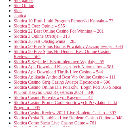
Slot games
Slot Online
Slots
slottica
Slottica 10 Euro Linki Program Partnerski Kontakt – 73
Slottica 2 Oraz Opinie – 955
Slottica 22 Best Online Casino For Winning – 201
Slottica 3 Online Oferuje – 313
Slottica 36 Jest Obsługiwana – 283
Slottica 50 Free Spins Bonus Powitalny Zacznij Swoją – 634
Slottica 50 Free Spins No Deposit Best Online Casino
Reviews – 565
Slottica 9 Szybkie I Bezproblemowe Wypłaty – 55
Slottica Apk Download Klasycznych Automatów – 981
Slottica Apk Download Thrills Live Casino – 544
Slottica Aplikacja Android Best Vip Online Casino – 111
Slottica Casino Giriş Casino Aviator Промокод – 690
Slottica Casino Online Dla Polaków ️ Login Pod 166 Slotica
Pl Com Kasyno Oraz Rejestracja 2024 – 340
Slottica Casino Prawdziwym Kasynie – 142
Slottica Casino Promo Code Sportowych Przydatne Linki
Program – 995
Slottica Casino Review 2021 Live Roulette Casino – 597
Slottica Česká Republika Live Roulette Casino Online – 948
Slottica Como Sacar Live Casino Game – 761