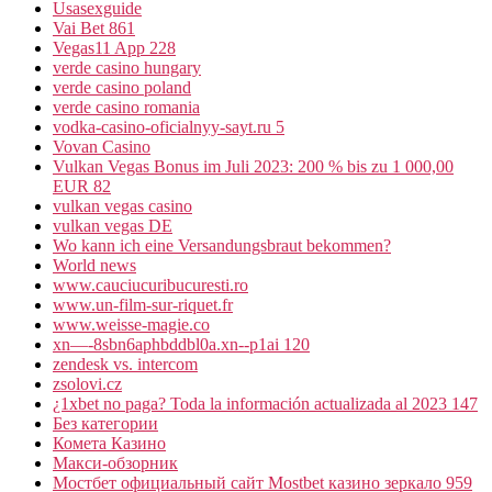
Usasexguide
Vai Bet 861
Vegas11 App 228
verde casino hungary
verde casino poland
verde casino romania
vodka-casino-oficialnyy-sayt.ru 5
Vovan Casino
Vulkan Vegas Bonus im Juli 2023: 200 % bis zu 1 000,00
EUR 82
vulkan vegas casino
vulkan vegas DE
Wo kann ich eine Versandungsbraut bekommen?
World news
www.cauciucuribucuresti.ro
www.un-film-sur-riquet.fr
www.weisse-magie.co
xn—-8sbn6aphbddbl0a.xn--p1ai 120
zendesk vs. intercom
zsolovi.cz
¿1xbet no paga? Toda la información actualizada al 2023 147
Без категории
Комета Казино
Макси-обзорник
Мостбет официальный сайт Mostbet казино зеркало 959