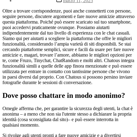
marzo 11, 2025
la
de
entrada
la
Oltre a trovare corrispondenze, puoi anche connetterti con persone,
entrada
seguire persone, discutere argomenti e fare nuove amicizie attraverso
questa piattaforma. Poiché può essere scaricato sul tuo smartphone,
puoi accedervi praticamente ovunque. Possiamo aiutarti
indipendentemente dal tuo livello di esperienza con le chat casuali.
Siamo qui per aiutarti a scegliere la piattaforma che offre le migliori
funzionalità, considerando l’ampia varietà di siti disponibili. Se stai
cercando piattaforme semplici, sicure e facili da usare per fare nuove
amicizie e, magari, trovare l’amore, abbiamo le migliori opzioni per
te, come Fruzo, Tinychat, ChatRandom e molti altri. Chatous integra
funzionalità simili a quelle delle app finora menzionate e può essere
utilizzata per entrare in contatto con tantissime persone che vivono
in paesi diversi dal proprio. Con Chatous si possono persino inviare
fotografie durante le sessioni di conversazione.
Dove posso chattare in modo anonimo?
Omegle afferma che, per garantire la sicurezza degli utenti, la chat è
anonima – a meno che non sia l'utente stesso a dichiarare la propria
identità (cosa sconsigliata dal sito)– e può essere interrotta in
qualsiasi momento.
Si rivolge agli utenti pronti a fare nuove amicizie e a divertirsi