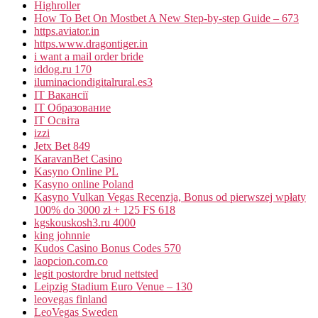
Highroller
How To Bet On Mostbet A New Step-by-step Guide – 673
https.aviator.in
https.www.dragontiger.in
i want a mail order bride
iddog.ru 170
iluminaciondigitalrural.es3
IT Вакансії
IT Образование
IT Освіта
izzi
Jetx Bet 849
KaravanBet Casino
Kasyno Online PL
Kasyno online Poland
Kasyno Vulkan Vegas Recenzja, Bonus od pierwszej wpłaty
100% do 3000 zł + 125 FS 618
kgskouskosh3.ru 4000
king johnnie
Kudos Casino Bonus Codes 570
laopcion.com.co
legit postordre brud nettsted
Leipzig Stadium Euro Venue – 130
leovegas finland
LeoVegas Sweden