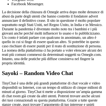
Facebook Messenger.
La decisione della chiusura di Omegle arriva dopo molte denunce di
abusi da parte degli utenti che hanno costretto il fondatore advert
annunciare il definitivo cease. Il sito in questione è molto popolare
soprattutto negli Stati Uniti, nel Regno Unito, in India e in Messico.
Durante la pandemia è diventato molto noto tra i bambini e i più
giovani anche perché molti influencer lo usano e lo pubblicizzano.
Un conto è infatti parlare con qualcuno in anonimato, un altro è
quello in cui si finge di essere qualcun altro. Si potrebbe in questo
caso rischiare di essere puniti per il reato di sostituzione di persona.
La nomea della piattaforma ci ha portato a voler elencare alcuni dei
reati più comuni commessi da determinati soggetti su Omegle.com.
Intanto, una delle pratiche più diffuse consisteva nel fingere la
propria identità.
Sayoki – Random Video Chat
TinyChat è una delle più grandi piattaforme di chat vocale e video
disponibili su Internet, con un tempo di utilizzo di cinque milioni di
minuti al giorno. TinyChat ti mette a disposizione un’ampia gamma
di chat room già create da altri utenti. Potresti trovare anche alcuni
dei tuoi connazionali su questa piattaforma. Grazie a tutte queste
stanze create, puoi trovare l’argomento di tuo interesse e unirti