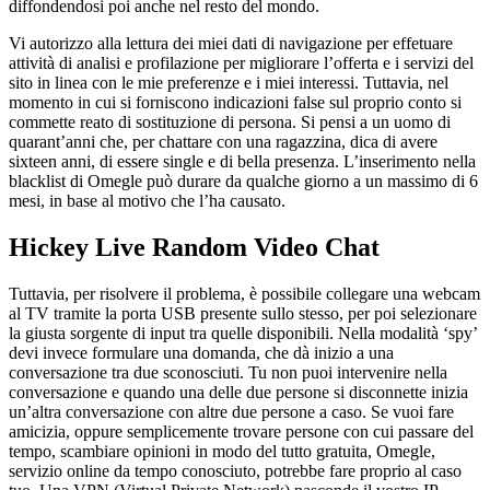
diffondendosi poi anche nel resto del mondo.
Vi autorizzo alla lettura dei miei dati di navigazione per effetuare
attività di analisi e profilazione per migliorare l’offerta e i servizi del
sito in linea con le mie preferenze e i miei interessi. Tuttavia, nel
momento in cui si forniscono indicazioni false sul proprio conto si
commette reato di sostituzione di persona. Si pensi a un uomo di
quarant’anni che, per chattare con una ragazzina, dica di avere
sixteen anni, di essere single e di bella presenza. L’inserimento nella
blacklist di Omegle può durare da qualche giorno a un massimo di 6
mesi, in base al motivo che l’ha causato.
Hickey Live Random Video Chat
Tuttavia, per risolvere il problema, è possibile collegare una webcam
al TV tramite la porta USB presente sullo stesso, per poi selezionare
la giusta sorgente di input tra quelle disponibili. Nella modalità ‘spy’
devi invece formulare una domanda, che dà inizio a una
conversazione tra due sconosciuti. Tu non puoi intervenire nella
conversazione e quando una delle due persone si disconnette inizia
un’altra conversazione con altre due persone a caso. Se vuoi fare
amicizia, oppure semplicemente trovare persone con cui passare del
tempo, scambiare opinioni in modo del tutto gratuita, Omegle,
servizio online da tempo conosciuto, potrebbe fare proprio al caso