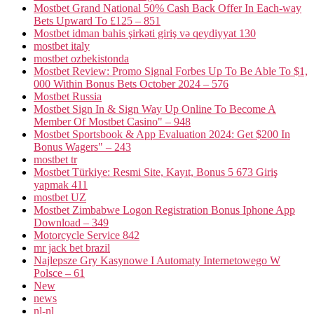
Mostbet Grand National 50% Cash Back Offer In Each-way
Bets Upward To £125 – 851
Mostbet idman bahis şirkəti giriş və qeydiyyat 130
mostbet italy
mostbet ozbekistonda
Mostbet Review: Promo Signal Forbes Up To Be Able To $1,
000 Within Bonus Bets October 2024 – 576
Mostbet Russia
Mostbet Sign In & Sign Way Up Online To Become A
Member Of Mostbet Casino" – 948
Mostbet Sportsbook & App Evaluation 2024: Get $200 In
Bonus Wagers" – 243
mostbet tr
Mostbet Türkiye: Resmi Site, Kayıt, Bonus 5 673 Giriş
yapmak 411
mostbet UZ
Mostbet Zimbabwe Logon Registration Bonus Iphone App
Download – 349
Motorcycle Service 842
mr jack bet brazil
Najlepsze Gry Kasynowe I Automaty Internetowego W
Polsce – 61
New
news
nl-nl