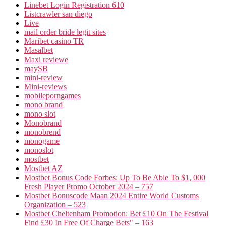
Linebet Login Registration 610
Listcrawler san diego
Live
mail order bride legit sites
Maribet casino TR
Masalbet
Maxi reviewe
maySB
mini-review
Mini-reviews
mobileporngames
mono brand
mono slot
Monobrand
monobrend
monogame
monoslot
mostbet
Mostbet AZ
Mostbet Bonus Code Forbes: Up To Be Able To $1, 000
Fresh Player Promo October 2024 – 757
Mostbet Bonuscode Maan 2024 Entire World Customs
Organization – 523
Mostbet Cheltenham Promotion: Bet £10 On The Festival
Find £30 In Free Of Charge Bets" – 163