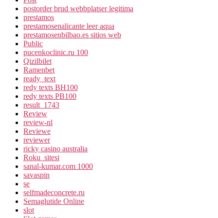
postorder brud webbplatser legitima
prestamos
prestamosenalicante leer aqua
prestamosenbilbao.es sitios web
Public
pucenkoclinic.ru 100
Qizilbilet
Ramenbet
ready_text
redy texts BH100
redy texts PB100
result_1743
Review
review-nl
Reviewe
reviewer
ricky casino australia
Roku_sitesi
sanal-kumar.com 1000
savaspin
se
selfmadeconcrete.ru
Semaglutide Online
slot