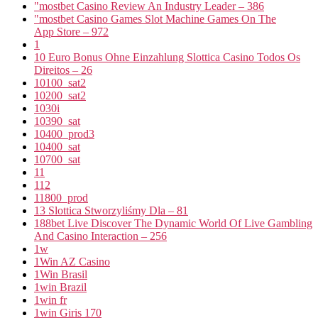
"mostbet Casino Review An Industry Leader – 386
"‎mostbet Casino Games Slot Machine Games On The
App Store – 972
1
10 Euro Bonus Ohne Einzahlung Slottica Casino Todos Os
Direitos – 26
10100_sat2
10200_sat2
1030i
10390_sat
10400_prod3
10400_sat
10700_sat
11
112
11800_prod
13 Slottica Stworzyliśmy Dla – 81
188bet Live Discover The Dynamic World Of Live Gambling
And Casino Interaction – 256
1w
1Win AZ Casino
1Win Brasil
1win Brazil
1win fr
1win Giris 170