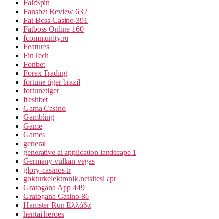
FairSpin
Fansbet Review 632
Fat Boss Casino 391
Fatboss Online 160
fcommunity.ru
Features
FinTech
Fonbet
Forex Trading
fortune tiger brazil
fortunetiger
freshbet
Gama Casino
Gambling
Game
Games
general
generative ai application landscape 1
Germany vulkan vegas
glory-casinos tr
gokturkelektronik.netsitesi apr
Gratogana App 449
Gratogana Casino 86
Hamster Run Ελλάδα
hentai heroes