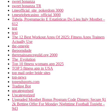
sweet bonanza
sweet bonanza TR
t.meofficial_site_pokerdom 3000
t.mesriobetcasino_official 3000
Tabela, Programação E Estatísticas Do Liga Italy Mostbet –
612
test
text
The 12 Best Workout Apps Of 2025: Fitness Apps Trainers
Actually Use
the-omegle
theporndude
therenaissanceguild.org 2000
The_Evolution
Top 10 fitness womans app 2025
TOP 5 fitness app in USA
top mail order bride sites
top-news
topendsports.com
Trading Bot
uncategorised
Uncategorized
Upgraded Mostbet Bonus Program Code Dimers: Secure $1
2k Betting Offer For Monday Nighttime Football Tonight –
943