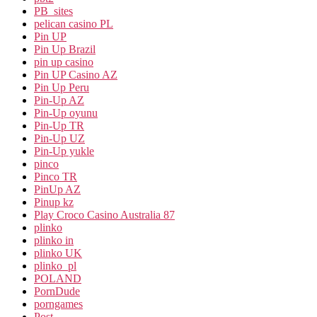
PB_sites
pelican casino PL
Pin UP
Pin Up Brazil
pin up casino
Pin UP Casino AZ
Pin Up Peru
Pin-Up AZ
Pin-Up oyunu
Pin-Up TR
Pin-Up UZ
Pin-Up yukle
pinco
Pinco TR
PinUp AZ
Pinup kz
Play Croco Casino Australia 87
plinko
plinko in
plinko UK
plinko_pl
POLAND
PornDude
porngames
Post