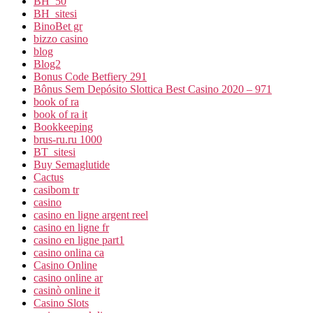
BH_50
BH_sitesi
BinoBet gr
bizzo casino
blog
Blog2
Bonus Code Betfiery 291
Bônus Sem Depósito Slottica Best Casino 2020 – 971
book of ra
book of ra it
Bookkeeping
brus-ru.ru 1000
BT_sitesi
Buy Semaglutide
Cactus
casibom tr
casino
casino en ligne argent reel
casino en ligne fr
casino en ligne part1
casino onlina ca
Casino Online
casino online ar
casinò online it
Casino Slots