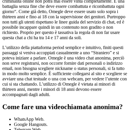
criminalità online non potrà mai essere vinta completamente. È una
battaglia senza fine che deve essere combattuta e ricombattuta ogni
giorno“. Come già detto, Omegle deve essere usato solo sopra i
thirteen anni e fino ai 18 con la supervisione dei genitori. Purtroppo
non tutti gli utenti rispettano le linee guida del servizio di chat, ed è
possibile incappare quindi in un contenuto non gradito o non
richiesto. Proprio per questo è tassativa la regola di non far usare
questa chat a chi ha tra 14 e 17 anni da soli.
L’utilizzo della piattaforma period semplice e intuitivo, finiti questi
passaggi si veniva accoppiati casualmente a uno “Straniero” e si
poteva iniziare a parlare. Omegle è una video chat anonima, perciò
non serve registrarsi, non occorre fornire dati personali o indirizzo
email, non bisogna scegliere nickname o status personali, si fa tutto
in modo molto semplice. È sufficiente collegarsi al sito e scegliere se
avviare una chat testuale o una con webcam, per vedere l’utente con
cui si sta chattando. L’utilizzo di Omegle è vietata ai minori di
thirteen anni, mentre i minori di 18 anni devono essere
accompagnati dagli adulti.
Come fare una videochiamata anonima?
WhatsApp Web.
Google Hangouts.
Telegram Web.