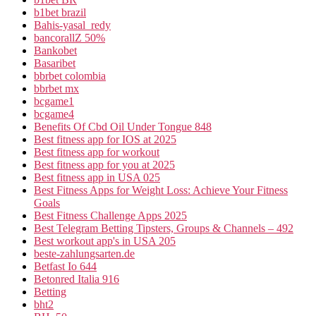
b1bet brazil
Bahis-yasal_redy
bancorallZ 50%
Bankobet
Basaribet
bbrbet colombia
bbrbet mx
bcgame1
bcgame4
Benefits Of Cbd Oil Under Tongue 848
Best fitness app for IOS at 2025
Best fitness app for workout
Best fitness app for you at 2025
Best fitness app in USA 025
Best Fitness Apps for Weight Loss: Achieve Your Fitness
Goals
Best Fitness Challenge Apps 2025
Best Telegram Betting Tipsters, Groups & Channels – 492
Best workout app's in USA 205
beste-zahlungsarten.de
Betfast Io 644
Betonred Italia 916
Betting
bht2