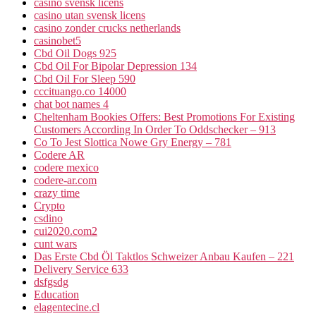
casino svensk licens
casino utan svensk licens
casino zonder crucks netherlands
casinobet5
Cbd Oil Dogs 925
Cbd Oil For Bipolar Depression 134
Cbd Oil For Sleep 590
cccituango.co 14000
chat bot names 4
Cheltenham Bookies Offers: Best Promotions For Existing
Customers According In Order To Oddschecker – 913
Co To Jest Slottica Nowe Gry Energy – 781
Codere AR
codere mexico
codere-ar.com
crazy time
Crypto
csdino
cui2020.com2
cunt wars
Das Erste Cbd Öl Taktlos Schweizer Anbau Kaufen – 221
Delivery Service 633
dsfgsdg
Education
elagentecine.cl