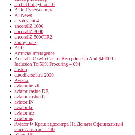
ai chat bot python 10
AI in Cybersecurity
AI News
ai sales bot 4
ancorallZ 1000
ancorallZ 3000
ancorallZ 5000TR2
anonymous
APP
Artificial Intelligence
Australia Ozwin Casino Reception Up Aud $4000 In
Inclusion To 50% Procuring – 694
austria
autodilerspb.ru 2000
Aviator
aviator brazil
aviator casino DE
aviator casino fr
aviator IN
aviator ke
aviator mz
aviator ng
Aviator ᐉ Краш видеоигра На Деньги Официальный
сайт Авиатор – 430
b1bet BR