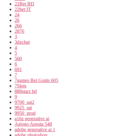
22Bet BD
22bet IT
24
26
266
2876
3
3dxchat
4
5
560
6
691
7
7games Bet Gratis 605
7Slots
888starz bd
9
9700_sat2
9925_sat
9950_prod
a16z generative ai
Aajogo Aposta 548
adobe generative ai 1
adobe photoshop