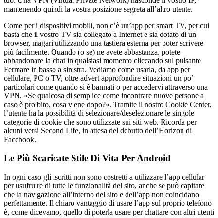
tuo. Una VPN (Virtual Private Network) nasconde il vostro IP,
mantenendo quindi la vostra posizione segreta all’altro utente.
Come per i dispositivi mobili, non c’è un’app per smart TV, per cui
basta che il vostro TV sia collegato a Internet e sia dotato di un
browser, magari utilizzando una tastiera esterna per poter scrivere
più facilmente. Quando (o se) ne avete abbastanza, potete
abbandonare la chat in qualsiasi momento cliccando sul pulsante
Fermare in basso a sinistra. Vediamo come usarla, da app per
cellulare, PC o TV, oltre advert approfondire situazioni un po’
particolari come quando si è bannati o per accedervi attraverso una
VPN. «Se qualcosa di semplice come incontrare nuove persone a
caso è proibito, cosa viene dopo?». Tramite il nostro Cookie Center,
l’utente ha la possibilità di selezionare/deselezionare le singole
categorie di cookie che sono utilizzate sui siti web. Ricorda per
alcuni versi Second Life, in attesa del debutto dell’Horizon di
Facebook.
Le Più Scaricate Stile Di Vita Per Android
In ogni caso gli iscritti non sono costretti a utilizzare l’app cellular
per usufruire di tutte le funzionalità del sito, anche se può capitare
che la navigazione all’interno del sito e dell’app non coincidano
perfettamente. Il chiaro vantaggio di usare l’app sul proprio telefono
è, come dicevamo, quello di poterla usare per chattare con altri utenti