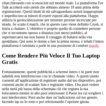
chiacchierando con sconosciuti nel mondo reale. La piattaforma Fav
Talk accetterà solo utenti che abbiano almeno 18 anni prima della
registrazione. Questi limiti di età salvaguardano azioni inappropriate
e impediscono ai minori di essere esposti alla piattaforma. Happn
utilizza la geolocalizzazione per mostrare persone incrociate per
strada. Se scatta il match, che in questo caso viene definito Crush, si
inizia a chattare. L’obiettivo è proprio quello di connettere persone
che si incontrano spesso a distanza (sui mezzi pubblici, al
supermercato) ma non hanno il coraggio di buttarsi nella vita
quotidiana. Qui sono le donne a fare la prima mossa, e infatti l’intera
piattaforma è orientata a porle in una posizione di comfort
imagle
.
Come Rendere Più Veloce Il Tuo Laptop
Gratis
Fortunatamente, queste pubblicità a schermo intero e in parte non
saltabili non interferiscono con le chiamate video. A questo punto
consenti all’applicazione di registrare audio dal tuo dispositivo, poi
consenti anche di scattare foto e registrare video. Ora puoi vedere
nella metà più bassa della schermata ciò che registra la tua
fotocamera mentre in alto puoi selezionare il Paese tra cui scegliere i
tuoi interlocutori. Puoi anche dare un’indicazione sul tuo genere,
facendo tap su Io sono e poi selezionando l’opzione giusta.