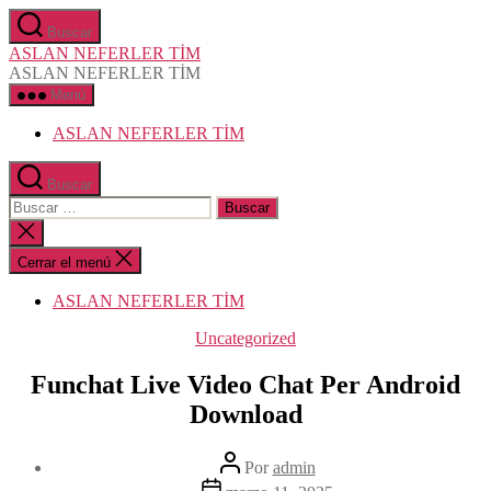
Saltar
Buscar
al
ASLAN NEFERLER TİM
contenido
ASLAN NEFERLER TİM
Menú
ASLAN NEFERLER TİM
Buscar
Buscar:
Cerrar
la
búsqueda
Cerrar el menú
ASLAN NEFERLER TİM
Categorías
Uncategorized
Funchat Live Video Chat Per Android
Download
Autor
Por
admin
de
Fecha