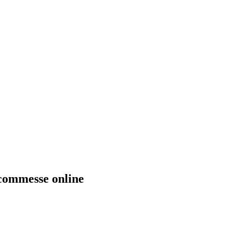
 scommesse online