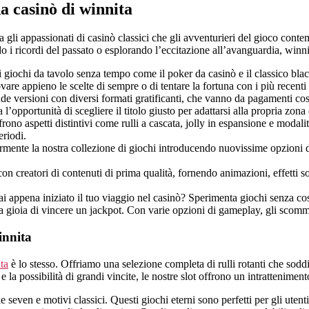
 da casinò di winnita
sia gli appassionati di casinò classici che gli avventurieri del gioco co
o i ricordi del passato o esplorando l’eccitazione all’avanguardia, winni
giochi da tavolo senza tempo come il poker da casinò e il classico black
vare appieno le scelte di sempre o di tentare la fortuna con i più recenti
nclude versioni con diversi formati gratificanti, che vanno da pagamenti co
l’opportunità di scegliere il titolo giusto per adattarsi alla propria zona
frono aspetti distintivi come rulli a cascata, jolly in espansione e moda
eriodi.
ente la nostra collezione di giochi introducendo nuovissime opzioni da sv
con creatori di contenuti di prima qualità, fornendo animazioni, effetti s
i appena iniziato il tuo viaggio nel casinò? Sperimenta giochi senza co
la gioia di vincere un jackpot. Con varie opzioni di gameplay, gli scomm
innita
ta
è lo stesso. Offriamo una selezione completa di rulli rotanti che soddisf
e la possibilità di grandi vincite, le nostre slot offrono un intrattenime
iple seven e motivi classici. Questi giochi eterni sono perfetti per gli ut