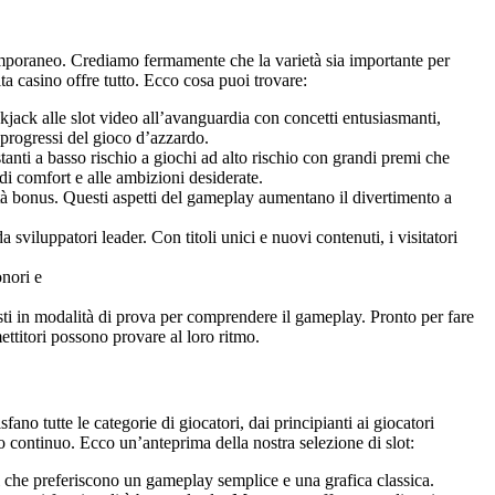
ntemporaneo. Crediamo fermamente che la varietà sia importante per
ta casino offre tutto. Ecco cosa puoi trovare:
jack alle slot video all’avanguardia con concetti entusiasmanti,
 progressi del gioco d’azzardo.
stanti a basso rischio a giochi ad alto rischio con grandi premi che
 di comfort e alle ambizioni desiderate.
lità bonus. Questi aspetti del gameplay aumentano il divertimento a
iluppatori leader. Con titoli unici e nuovi contenuti, i visitatori
onori e
sti in modalità di prova per comprendere il gameplay. Pronto per fare
ettitori possono provare al loro ritmo.
ano tutte le categorie di giocatori, dai principianti ai giocatori
nto continuo. Ecco un’anteprima della nostra selezione di slot:
enti che preferiscono un gameplay semplice e una grafica classica.