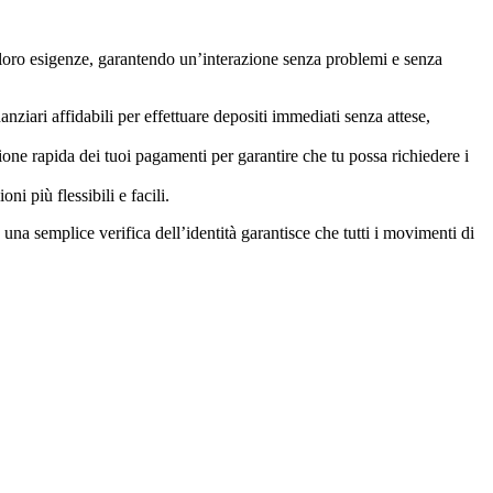
 le loro esigenze, garantendo un’interazione senza problemi e senza
nziari affidabili per effettuare depositi immediati senza attese,
ione rapida dei tuoi pagamenti per garantire che tu possa richiedere i
ni più flessibili e facili.
 una semplice verifica dell’identità garantisce che tutti i movimenti di