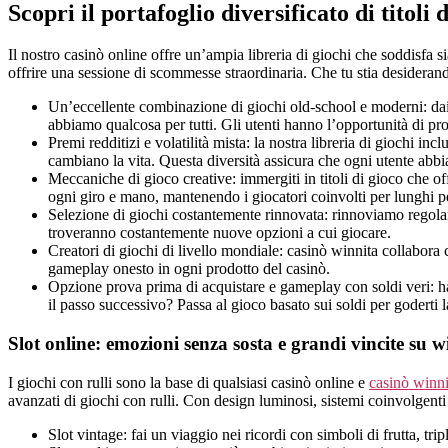
Scopri il portafoglio diversificato di titoli
Il nostro casinò online offre un’ampia libreria di giochi che soddisfa 
offrire una sessione di scommesse straordinaria. Che tu stia desiderand
Un’eccellente combinazione di giochi old-school e moderni: dai 
abbiamo qualcosa per tutti. Gli utenti hanno l’opportunità di pro
Premi redditizi e volatilità mista: la nostra libreria di giochi i
cambiano la vita. Questa diversità assicura che ogni utente abbia 
Meccaniche di gioco creative: immergiti in titoli di gioco che of
ogni giro e mano, mantenendo i giocatori coinvolti per lunghi p
Selezione di giochi costantemente rinnovata: rinnoviamo regolarm
troveranno costantemente nuove opzioni a cui giocare.
Creatori di giochi di livello mondiale: casinò winnita collabora 
gameplay onesto in ogni prodotto del casinò.
Opzione prova prima di acquistare e gameplay con soldi veri: ha
il passo successivo? Passa al gioco basato sui soldi per goderti 
Slot online: emozioni senza sosta e grandi vincite su w
I giochi con rulli sono la base di qualsiasi casinò online e
casinò winni
avanzati di giochi con rulli. Con design luminosi, sistemi coinvolgenti 
Slot vintage: fai un viaggio nei ricordi con simboli di frutta, tr