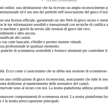
la
Presentazione
entrada
di
sinò online, una destinazione che ha ricevuto un ampio riconoscimento per
winnita:
 internazionale ed è ora uno dei preferiti nell’associazione del gioco d’az
il
tuo
con una licenza ufficiale, garantendo un sito Web di gioco sicuro e onest
principale
le tue informazioni sensibili e transazionali con tecniche di codifica 
stabilimento
slot machine e giochi da tavolo alle sessioni di gioco dal vivo.
di
rendimenti e altro ancora.
scommesse
ianificate del casinò.
online
a con carte bancarie, eWallet e persino monete virtuali.
tenza professionale in qualsiasi momento.
ratiche di scommessa sostenibili e fornisce strumenti per controllare il
illità. Ecco come ci assicuriamo che tu abbia una sessione di scommesse
 una certificazione di gioco riconosciuta, assicurando che tutte le nostre
la nostra dedizione al mantenimento delle normative del casinò.
 riservate sono al sicuro con noi. La nostra piattaforma utilizza protocolli
overe comportamenti di scommessa sicuri. La nostra piattaforma fornisce
te è la nostra preoccupazione principale.