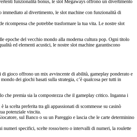
ertenti funzionalità bonus, le slot Megaways offrono un divertimento
sso immediato al divertimento, le slot machine con funzionalità di
de ricompensa che potrebbe trasformare la tua vita. Le nostre slot
dalle epoche del vecchio mondo alla moderna cultura pop. Ogni titolo
alità ed elementi acustici, le nostre slot machine garantiscono
oni di gioco offrono un mix avvincente di abilità, gameplay ponderato e
mondo dei giochi basati sulla strategia, c’è qualcosa per tutti in
lo che premia sia la compostezza che il gameplay critico. Inganna i
 è la scelta preferita tra gli appassionati di scommesse su casinò
ua potenziale vincita.
iocatore, sul Banco o su un Pareggio e lascia che le carte determinino
numeri specifici, scelte rosso/nero o intervalli di numeri, la roulette