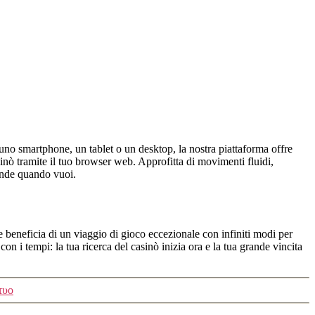
o uno smartphone, un tablet o un desktop, la nostra piattaforma offre
inò tramite il tuo browser web. Approfitta di movimenti fluidi,
rande quando vuoi.
e e beneficia di un viaggio di gioco eccezionale con infiniti modi per
con i tempi: la tua ricerca del casinò inizia ora e la tua grande vincita
τυο