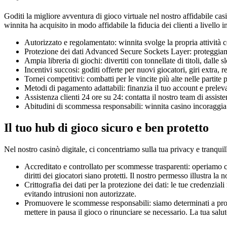
Goditi la migliore avventura di gioco virtuale nel nostro affidabile ca
winnita ha acquisito in modo affidabile la fiducia dei clienti a livello
Autorizzato e regolamentato: winnita svolge la propria attività 
Protezione dei dati Advanced Secure Sockets Layer: proteggiamo 
Ampia libreria di giochi: divertiti con tonnellate di titoli, dalle 
Incentivi succosi: goditi offerte per nuovi giocatori, giri extra, 
Tornei competitivi: combatti per le vincite più alte nelle partite p
Metodi di pagamento adattabili: finanzia il tuo account e prelev
Assistenza clienti 24 ore su 24: contatta il nostro team di assis
Abitudini di scommessa responsabili: winnita casino incoraggia p
Il tuo hub di gioco sicuro e ben protetto
Nel nostro casinò digitale, ci concentriamo sulla tua privacy e tranqu
Accreditato e controllato per scommesse trasparenti: operiamo con
diritti dei giocatori siano protetti. Il nostro permesso illustra 
Crittografia dei dati per la protezione dei dati: le tue credenziali
evitando intrusioni non autorizzate.
Promuovere le scommesse responsabili: siamo determinati a promu
mettere in pausa il gioco o rinunciare se necessario. La tua salu