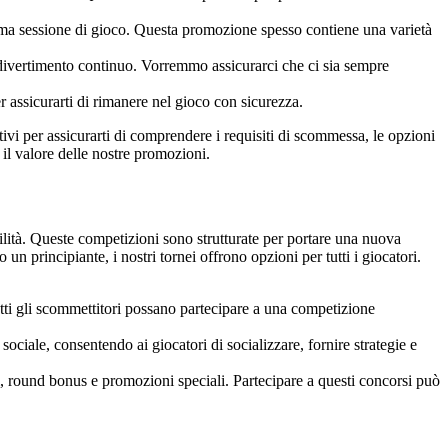
prima sessione di gioco. Questa promozione spesso contiene una varietà
 un divertimento continuo. Vorremmo assicurarci che ci sia sempre
 assicurarti di rimanere nel gioco con sicurezza.
ntivi per assicurarti di comprendere i requisiti di scommessa, le opzioni
 il valore delle nostre promozioni.
bilità. Queste competizioni sono strutturate per portare una nuova
n principiante, i nostri tornei offrono opzioni per tutti i giocatori.
utti gli scommettitori possano partecipare a una competizione
ociale, consentendo ai giocatori di socializzare, fornire strategie e
, round bonus e promozioni speciali. Partecipare a questi concorsi può