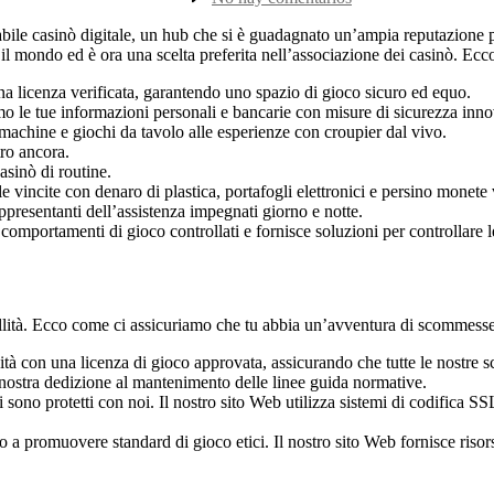
la
Presentazione
entrada
di
ile casinò digitale, un hub che si è guadagnato un’ampia reputazione per
winnita:
o il mondo ed è ora una scelta preferita nell’associazione dei casinò. Ecc
il
tuo
 una licenza verificata, garantendo uno spazio di gioco sicuro ed equo.
principale
 le tue informazioni personali e bancarie con misure di sicurezza inno
hub
t machine e giochi da tavolo alle esperienze con croupier dal vivo.
di
ltro ancora.
scommesse
casinò di routine.
su
le vincite con denaro di plastica, portafogli elettronici e persino monete v
Internet
rappresentanti dell’assistenza impegnati giorno e notte.
omportamenti di gioco controllati e fornisce soluzioni per controllare 
uillità. Ecco come ci assicuriamo che tu abbia un’avventura di scommess
con una licenza di gioco approvata, assicurando che tutte le nostre scel
la nostra dedizione al mantenimento delle linee guida normative.
 sono protetti con noi. Il nostro sito Web utilizza sistemi di codifica SS
promuovere standard di gioco etici. Il nostro sito Web fornisce risorse 