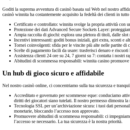
Goditi la suprema avventura di casinò basata sul Web nel nostro affidab
casinò winnita ha costantemente acquisito la fedeltà dei clienti in tutt
Certificato e controllato: winnita svolge la propria attività con
Protezione dei dati Advanced Secure Sockets Layer: proteggiamo
Ampia raccolta di giochi: esplora una pletora di titoli, dalle slo
Incentivi interessanti: goditi bonus iniziali, giri extra, sconti e a
Tornei coinvolgenti: sfida per le vincite più alte nelle partite di 
Scelte di pagamento facili da usare: trasferisci denaro e riscuoti 
Assistenza clienti 24 ore su 24, 7 giorni su 7: contatta i nostri 
Abitudini di scommessa responsabili: winnita casino promuove c
Un hub di gioco sicuro e affidabile
Nel nostro casinò online, ci concentriamo sulla tua sicurezza e tranq
Accreditato e governato per scommesse eque: conduciamo attività 
diritti dei giocatori siano tutelati. Il nostro permesso dimostra 
Tecnologia SSL per un’archiviazione sicura: i tuoi dati personali
monetarie, bloccando l’accesso non approvato.
Promuovere abitudini di scommessa responsabili: ci impegniamo a 
l’accesso se necessario. La tua sicurezza è la nostra priorità.