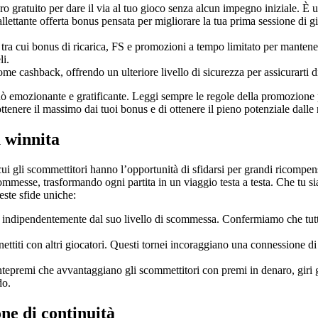
ro gratuito per dare il via al tuo gioco senza alcun impegno iniziale. È 
’allettante offerta bonus pensata per migliorare la tua prima sessione di
, tra cui bonus di ricarica, FS e promozioni a tempo limitato per mante
li.
me cashback, offrendo un ulteriore livello di sicurezza per assicurarti 
inò emozionante e gratificante. Leggi sempre le regole della promozione 
 ottenere il massimo dai tuoi bonus e di ottenere il pieno potenziale dall
u winnita
 gli scommettitori hanno l’opportunità di sfidarsi per grandi ricompense 
ommesse, trasformando ogni partita in un viaggio testa a testa. Che tu si
este sfide uniche:
e, indipendentemente dal suo livello di scommessa. Confermiamo che tutti
ettiti con altri giocatori. Questi tornei incoraggiano una connessione di
tepremi che avvantaggiano gli scommettitori con premi in denaro, giri gr
do.
one di continuità