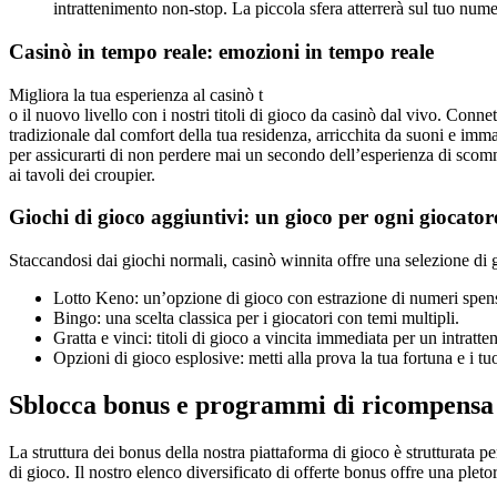
intrattenimento non-stop. La piccola sfera atterrerà sul tuo num
Casinò in tempo reale: emozioni in tempo reale
Migliora la tua esperienza al casinò t
o il nuovo livello con i nostri titoli di gioco da casinò dal vivo. Conn
tradizionale dal comfort della tua residenza, arricchita da suoni e imma
per assicurarti di non perdere mai un secondo dell’esperienza di scom
ai tavoli dei croupier.
Giochi di gioco aggiuntivi: un gioco per ogni giocator
Staccandosi dai giochi normali, casinò winnita offre una selezione di g
Lotto Keno: un’opzione di gioco con estrazione di numeri spens
Bingo: una scelta classica per i giocatori con temi multipli.
Gratta e vinci: titoli di gioco a vincita immediata per un intrat
Opzioni di gioco esplosive: metti alla prova la tua fortuna e i tuoi
Sblocca bonus e programmi di ricompensa 
La struttura dei bonus della nostra piattaforma di gioco è strutturata p
di gioco. Il nostro elenco diversificato di offerte bonus offre una plet