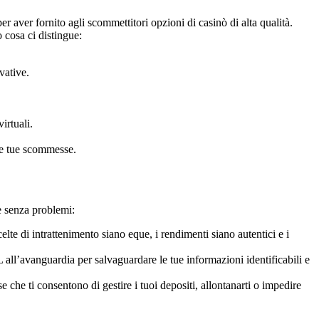
 aver fornito agli scommettitori opzioni di casinò di alta qualità.
o cosa ci distingue:
vative.
irtuali.
le tue scommesse.
e senza problemi:
te di intrattenimento siano eque, i rendimenti siano autentici e i
L all’avanguardia per salvaguardare le tue informazioni identificabili e
che ti consentono di gestire i tuoi depositi, allontanarti o impedire