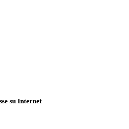
sse su Internet