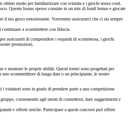
un ottimo modo per familiarizzare con winnita e i giochi senza costi.
 gioco. Questo bonus spesso consiste in un mix di fondi bonus e giocate
nere il tuo gioco emozionante. Vorremmo assicurarci che ci sia sempre
di continuare a scommettere con fiducia.
per assicurarti di comprendere i requisiti di scommessa, i giochi
e nostre promozioni.
e mostrare le proprie abilità. Questi tornei sono progettati per
a uno scommettitore di lunga data o un principiante, le nostre
 i visitatori sono in grado di prendere parte a una competizione
 gruppo, consentendo agli utenti di connettersi, dare suggerimenti e
atuiti e offerte uniche. Partecipare a questi concorsi può offrire