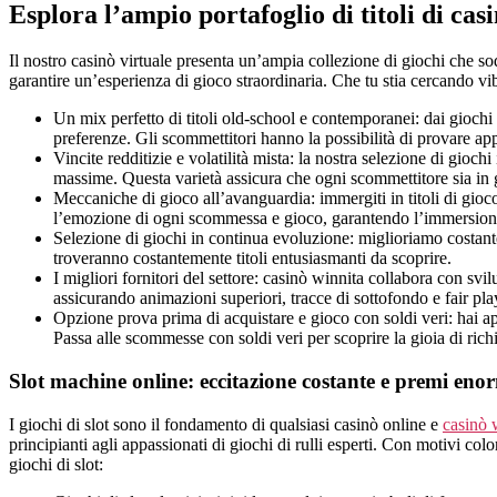
Esplora l’ampio portafoglio di titoli di cas
Il nostro casinò virtuale presenta un’ampia collezione di giochi che s
garantire un’esperienza di gioco straordinaria. Che tu stia cercando vi
Un mix perfetto di titoli old-school e contemporanei: dai giochi 
preferenze. Gli scommettitori hanno la possibilità di provare app
Vincite redditizie e volatilità mista: la nostra selezione di gioc
massime. Questa varietà assicura che ogni scommettitore sia in gra
Meccaniche di gioco all’avanguardia: immergiti in titoli di gi
l’emozione di ogni scommessa e gioco, garantendo l’immersione 
Selezione di giochi in continua evoluzione: miglioriamo costantem
troveranno costantemente titoli entusiasmanti da scoprire.
I migliori fornitori del settore: casinò winnita collabora con svil
assicurando animazioni superiori, tracce di sottofondo e fair pla
Opzione prova prima di acquistare e gioco con soldi veri: hai appe
Passa alle scommesse con soldi veri per scoprire la gioia di richi
Slot machine online: eccitazione costante e premi eno
I giochi di slot sono il fondamento di qualsiasi casinò online e
casinò 
principianti agli appassionati di giochi di rulli esperti. Con motivi col
giochi di slot: