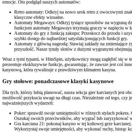
emocje. Oto podgląd naszych automatów:
Retro automaty: Odkryj na nowo urok retro z owocowymi znakam
klasyczne efekty wizualne.
Automaty Megaways: Odkryj tysiące sposobów na wygraną dzi
funkcjom automaty Megaways trzymają graczy w napięciu w ka
Automaty do gry z funkcją zakupu: Przeskocz do przodu i uzys
szybki dostęp do najbardziej satysfakcjonujących funkcji gry.
Automaty z główną nagrodą: Stawiaj zakłady na zmieniające ż
przyszłość. Nasze tytuły slotów z dużymi wygranymi obejmują
Wraz z tymi typami, w HitnSpin, użytkownicy mogą zagłębić się w te
prezentuje ekskluzywne funkcje, gwarantując, że zawsze jest coś in
kasynową, która rywalizuje z prawdziwym klimatem kasyna.
Gry stołowe: ponadczasowe klasyki kasynowe
Dla tych, którzy lubią planować, nasza sekcja gier karcianych jest 
możliwość przykucia uwagi na długi czas. Niezależnie od tego, czy je
najważniejszych wydarzeń:
Poker: sprawdź swoje umiejętności w różnych stylach pokera
Oszukaj swoich przeciwników, aby wygrać lub zaryzykować w
Gra karciana 21: pokonaj kasyno w tej kultowej grze karciane
Wykorzystaj swoje umiejętności, aby wykonać ruchy, biorąc kol