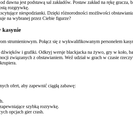
od dawna jest podstawą sal zakładów. Postaw zakład na rękę gracza, b
rostą rozgrywkę.
ekscytujące niespodzianki. Dzięki różnorodności możliwości obstawian
uje na wybranej przez Ciebie figurze?
 kasynie
rom strumieniowym. Połącz się z wykwalifikowanym personelem kasyn
ięków i grafiki. Odkryj wersje blackjacka na żywo, gry w koło, bak
 emocji związanych z obstawianiem. Weź udział w grach w czasie rzecz
krupiera.
lnych ofert, aby zapewnić ciągłą zabawę:
h.
 zapewniające szybką rozrywkę.
ych opcjach gier crash.