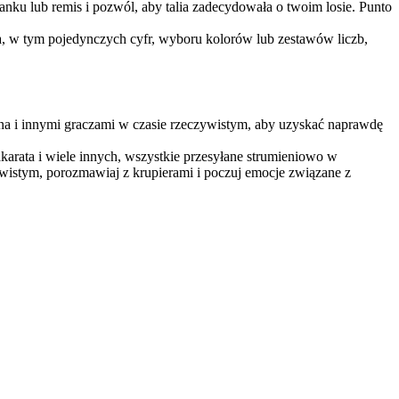
anku lub remis i pozwól, aby talia zadecydowała o twoim losie. Punto
ia, w tym pojedynczych cyfr, wyboru kolorów lub zestawów liczb,
a i innymi graczami w czasie rzeczywistym, aby uzyskać naprawdę
arata i wiele innych, wszystkie przesyłane strumieniowo w
ywistym, porozmawiaj z krupierami i poczuj emocje związane z