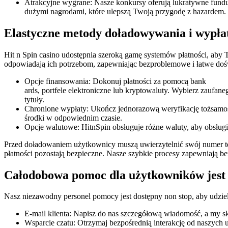
Atrakcyjne wygrane: Nasze konkursy oferują lukratywne fund
dużymi nagrodami, które ulepszą Twoją przygodę z hazardem.
Elastyczne metody doładowywania i wypła
Hit n Spin casino udostępnia szeroką gamę systemów płatności, aby 
odpowiadają ich potrzebom, zapewniając bezproblemowe i łatwe doś
Opcje finansowania: Dokonuj płatności za pomocą bank
ards, portfele elektroniczne lub kryptowaluty. Wybierz zaufa
tytuły.
Chronione wypłaty: Ukończ jednorazową weryfikację tożsamośc
środki w odpowiednim czasie.
Opcje walutowe: HitnSpin obsługuje różne waluty, aby obsługiw
Przed doładowaniem użytkownicy muszą uwierzytelnić swój numer te
płatności pozostają bezpieczne. Nasze szybkie procesy zapewniają b
Całodobowa pomoc dla użytkowników jest t
Nasz niezawodny personel pomocy jest dostępny non stop, aby udziel
E-mail klienta: Napisz do nas szczegółową wiadomość, a my sk
Wsparcie czatu: Otrzymaj bezpośrednią interakcję od naszych