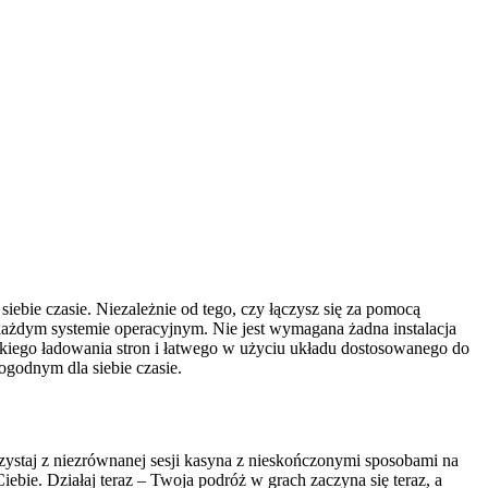
iebie czasie. Niezależnie od tego, czy łączysz się za pomocą
ażdym systemie operacyjnym. Nie jest wymagana żadna instalacja
ybkiego ładowania stron i łatwego w użyciu układu dostosowanego do
godnym dla siebie czasie.
rzystaj z niezrównanej sesji kasyna z nieskończonymi sposobami na
bie. Działaj teraz – Twoja podróż w grach zaczyna się teraz, a