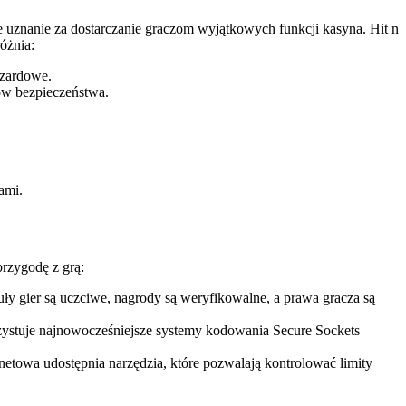
uznanie za dostarczanie graczom wyjątkowych funkcji kasyna. Hit n
óżnia:
azardowe.
ów bezpieczeństwa.
ami.
rzygodę z grą:
ły gier są uczciwe, nagrody są weryfikowalne, a prawa gracza są
rzystuje najnowocześniejsze systemy kodowania Secure Sockets
towa udostępnia narzędzia, które pozwalają kontrolować limity