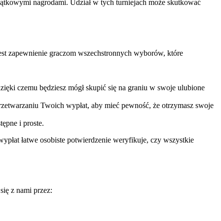
jątkowymi nagrodami. Udział w tych turniejach może skutkować
 jest zapewnienie graczom wszechstronnych wyborów, które
dzięki czemu będziesz mógł skupić się na graniu w swoje ulubione
rzetwarzaniu Twoich wypłat, aby mieć pewność, że otrzymasz swoje
ępne i proste.
łat łatwe osobiste potwierdzenie weryfikuje, czy wszystkie
ię z nami przez: