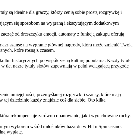
 są idealne dla graczy, którzy cenią sobie prostą rozgrywkę i
iającym się sposobom na wygraną i ekscytującym dodatkowym
 zacząć od dreszczyku emocji, automaty z funkcją zakupu oferują
 masz szansę na wygranie głównej nagrody, która może zmienić Twoją
nych, które rosną z czasem.
kultur historycznych po współczesną kulturę popularną. Każdy tytuł
w tle, nasze tytuły slotów zapewniają w pełni wciągającą przygodę
enie umiejętności, przemyślanej rozgrywki i szansy, które mają
tej dziedzinie każdy znajdzie coś dla siebie. Oto kilka
 która rekompensuje zarówno opanowanie, jak i wyrachowane ruchy.
rowanym wyborem wśród miłośników hazardu w Hit n Spin casino.
lną wypłatę.