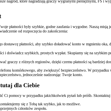
usze nagród, które nagradzają graczy wygranymi pieniężnymi, FS i wy
t
Twoje płatności były szybkie, godne zaufania i wygodne. Naszą misją
wiadczenie od rozpoczęcia do zakończenia:
nego dostawcę płatności, aby szybko doładować konto w mgnieniu oka, 
i i doświadcz szybkich, prostych wypłat. Skupiamy się na szybkim p
ać graczy z różnych regionów, dzięki czemu płatności są bardziej dost
lefonu komórkowego, aby zwiększyć bezpieczeństwo. W przypadku wyp
ezpieczeństwo, jednocześnie nadzorując Twoje konto.
utaj dla Ciebie
ić Ci pomocy w przypadku jakichkolwiek pytań lub próśb. Skontaktuj s
ontaktujemy się z Tobą tak szybko, jak to możliwe.
 uprzejmych członków zespołu.