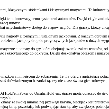
i, klasycznymi siódemkami i klasycznymi motywami. Te kultowe tytuły
ęki temu innowacyjnemu systemowi automatów. Dzięki ciągle zmien
żdej rundzie.
kaj natychmiastowy dostęp do etapów nagród. Dla graczy, którzy chcą
ycie nagrody z rosnącymi i ustalonymi jackpotami. Z każdym obrotem
 codzienne jackpoty drop do progresywnych jackpotów o dużych wygra
matyczne automaty do gry, które obejmują szeroki zakres tematów, od 
nego i ekscytującego do odkrycia. Dzięki doskonałym obrazom i muzyce 
obowiązkowym miejscem do zobaczenia. Te gry oferują angażujące połącz
steś doświadczonym hazardzistą, czy nie znasz świata gier stołowych, w 
. Od Hold’em Poker do Omaha Hold’em, gracze mogą dołączyć do gry,
szystko!
j. Znany ze swojej minimalnej przewagi kasyna, blackjack jest prefe
ejną kartę, pozostając lub podwajając stawkę, aby zwiększyć potencja